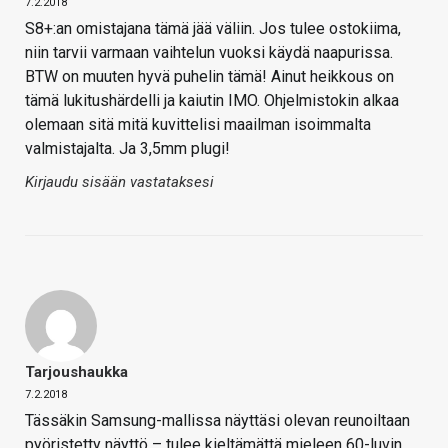
7.2.2018
S8+:an omistajana tämä jää väliin. Jos tulee ostokiima,
niin tarvii varmaan vaihtelun vuoksi käydä naapurissa.
BTW on muuten hyvä puhelin tämä! Ainut heikkous on
tämä lukitushärdelli ja kaiutin IMO. Ohjelmistokin alkaa
olemaan sitä mitä kuvittelisi maailman isoimmalta
valmistajalta. Ja 3,5mm plugi!
Kirjaudu sisään vastataksesi
Tarjoushaukka
7.2.2018
Tässäkin Samsung-mallissa näyttäsi olevan reunoiltaan
pyöristetty näyttö – tulee kieltämättä mieleen 60-luvin