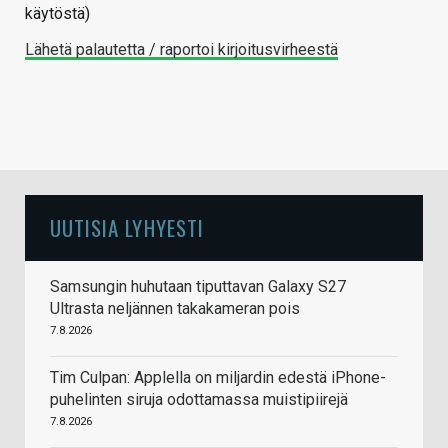
käytöstä)
Lähetä palautetta / raportoi kirjoitusvirheestä
UUTISIA LYHYESTI
Samsungin huhutaan tiputtavan Galaxy S27
Ultrasta neljännen takakameran pois
7.8.2026
Tim Culpan: Applella on miljardin edestä iPhone-
puhelinten siruja odottamassa muistipiirejä
7.8.2026