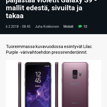
ARTIKKELIT
mallit edestä, sivuilta ja
takaa
VIDEOT
TECHBBS
6.2.2018 - 08:45
Juha Kokkonen
Mobiili
10
TIETOA
HINTA.FI
Tuoreimmassa kuvavuodossa esiintyvät Lilac
Purple -värivaihtoehdon pressirenderöinnit.
KAUPPA
VAIHDA TEEMA
HAKU