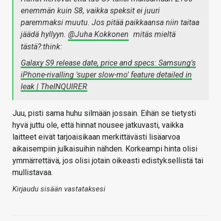
enemmän kuin S8, vaikka speksit ei juuri
paremmaksi muutu. Jos pitää paikkaansa niin taitaa
jäädä hyllyyn.
@Juha Kokkonen
mitäs mieltä
tästä?:think:
Galaxy S9 release date, price and specs: Samsung's
iPhone-rivalling 'super slow-mo' feature detailed in
leak | TheINQUIRER
Juu, pisti sama huhu silmään jossain. Eihän se tietysti
hyvä juttu ole, että hinnat nousee jatkuvasti, vaikka
laitteet eivät tarjoaisikaan merkittävästi lisäarvoa
aikaisempiin julkaisuihin nähden. Korkeampi hinta olisi
ymmärrettävä, jos olisi jotain oikeasti edistyksellistä tai
mullistavaa.
Kirjaudu sisään vastataksesi