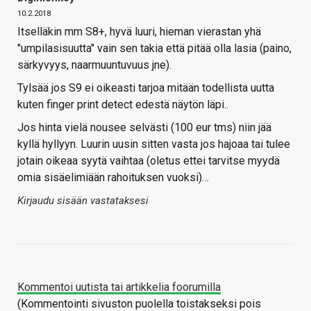
10.2.2018
Itselläkin mm S8+, hyvä luuri, hieman vierastan yhä
"umpilasisuutta" vain sen takia että pitää olla lasia (paino,
särkyvyys, naarmuuntuvuus jne).
Tylsää jos S9 ei oikeasti tarjoa mitään todellista uutta
kuten finger print detect edestä näytön läpi..
Jos hinta vielä nousee selvästi (100 eur tms) niin jää
kyllä hyllyyn. Luurin uusin sitten vasta jos hajoaa tai tulee
jotain oikeaa syytä vaihtaa (oletus ettei tarvitse myydä
omia sisäelimiään rahoituksen vuoksi)…
Kirjaudu sisään vastataksesi
Kommentoi uutista tai artikkelia foorumilla
(Kommentointi sivuston puolella toistakseksi pois