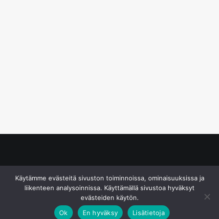
© S&J Media Oy
Käytämme evästeitä sivuston toiminnoissa, ominaisuuksissa ja
liikenteen analysoinnissa. Käyttämällä sivustoa hyväksyt
evästeiden käytön.
Ok
En hyväksy
Lisätietoja