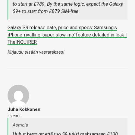
to start at £789. By the same logic, expect the Galaxy
S9+ to start from £879 SIM-free.
Galaxy S9 release date, price and specs: Samsung's
iPhone-rivalling 'super slow-mo' feature detailed in leak |
TheINQUIRER
Kirjaudu sisään vastataksesi
Juha Kokkonen
8.2.2018
Asmola
Huhut kertovat että tuo S9 tulisi maksamaan £100