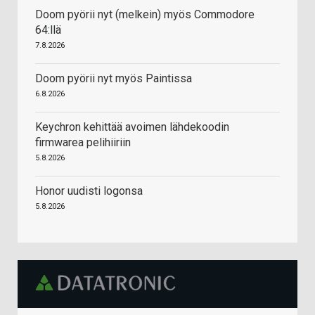
Doom pyörii nyt (melkein) myös Commodore
64:llä
7.8.2026
Doom pyörii nyt myös Paintissa
6.8.2026
Keychron kehittää avoimen lähdekoodin
firmwarea pelihiiriin
5.8.2026
Honor uudisti logonsa
5.8.2026