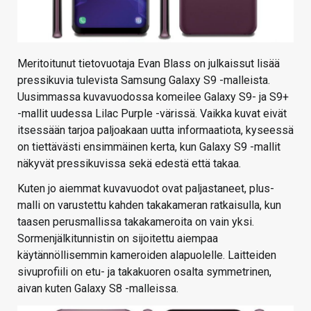
Meritoitunut tietovuotaja Evan Blass on julkaissut lisää
pressikuvia tulevista Samsung Galaxy S9 -malleista.
Uusimmassa kuvavuodossa komeilee Galaxy S9- ja S9+
-mallit uudessa Lilac Purple -värissä. Vaikka kuvat eivät
itsessään tarjoa paljoakaan uutta informaatiota, kyseessä
on tiettävästi ensimmäinen kerta, kun Galaxy S9 -mallit
näkyvät pressikuvissa sekä edestä että takaa.
Kuten jo aiemmat kuvavuodot ovat paljastaneet, plus-
malli on varustettu kahden takakameran ratkaisulla, kun
taasen perusmallissa takakameroita on vain yksi.
Sormenjälkitunnistin on sijoitettu aiempaa
käytännöllisemmin kameroiden alapuolelle. Laitteiden
sivuprofiili on etu- ja takakuoren osalta symmetrinen,
aivan kuten Galaxy S8 -malleissa.