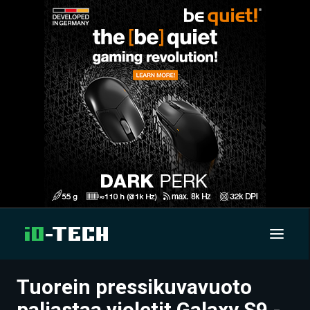
Tuorein pressikuvavuoto
UUTISET
paljastaa violetit Galaxy S9 -