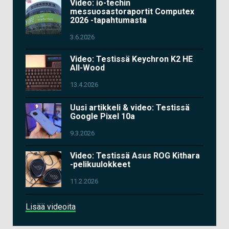
Video: io-techin
messuosastoraportit Computex
2026 -tapahtumasta
3.6.2026
Video: Testissä Keychron K2 HE
All-Wood
13.4.2026
Uusi artikkeli & video: Testissä
Google Pixel 10a
9.3.2026
Video: Testissä Asus ROG Kithara
-pelikuulokkeet
11.2.2026
Lisää videoita