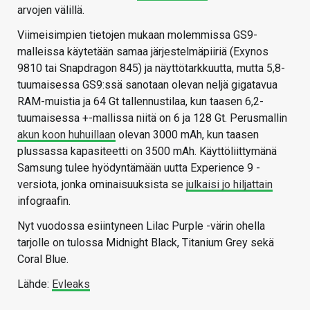
arvojen välillä.
Viimeisimpien tietojen mukaan molemmissa GS9-
malleissa käytetään samaa järjestelmäpiiriä (Exynos
9810 tai Snapdragon 845) ja näyttötarkkuutta, mutta 5,8-
tuumaisessa GS9:ssä sanotaan olevan neljä gigatavua
RAM-muistia ja 64 Gt tallennustilaa, kun taasen 6,2-
tuumaisessa +-mallissa niitä on 6 ja 128 Gt. Perusmallin
akun koon huhuillaan
olevan 3000 mAh, kun taasen
plussassa kapasiteetti on 3500 mAh. Käyttöliittymänä
Samsung tulee hyödyntämään uutta Experience 9 -
versiota, jonka ominaisuuksista se
julkaisi jo hiljattain
infograafin.
Nyt vuodossa esiintyneen Lilac Purple -värin ohella
tarjolle on tulossa Midnight Black, Titanium Grey sekä
Coral Blue.
Lähde:
Evleaks