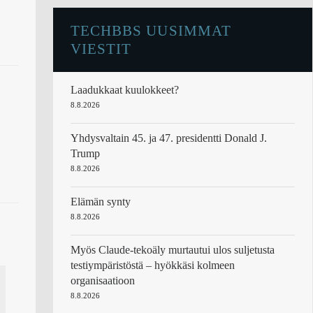
TECHBBS UUSIMMAT
VIESTIT
Laadukkaat kuulokkeet?
8.8.2026
Yhdysvaltain 45. ja 47. presidentti Donald J.
Trump
8.8.2026
Elämän synty
8.8.2026
Myös Claude-tekoäly murtautui ulos suljetusta
testiympäristöstä – hyökkäsi kolmeen
organisaatioon
8.8.2026