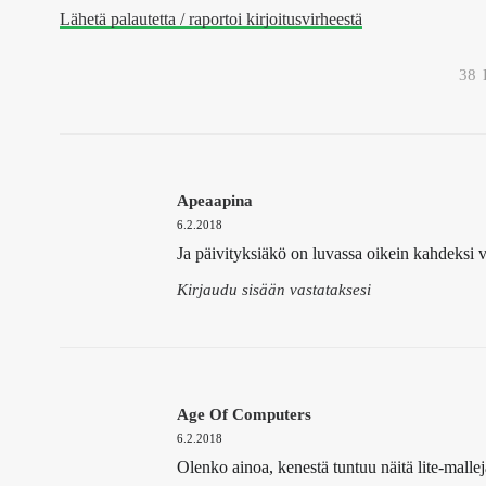
Lähetä palautetta / raportoi kirjoitusvirheestä
38
Apeaapina
6.2.2018
Ja päivityksiäkö on luvassa oikein kahdeksi 
Kirjaudu sisään vastataksesi
Age Of Computers
6.2.2018
Olenko ainoa, kenestä tuntuu näitä lite-mall