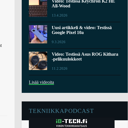
Video: Testissä Keychron K2 HE
All-Wood
13.4.2026
Uusi artikkeli & video: Testissä
Google Pixel 10a
9.3.2026
t
Video: Testissä Asus ROG Kithara
-pelikuulokkeet
11.2.2026
Lisää videoita
TEKNIIKKAPODCAST