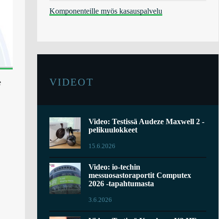
Komponenteille myös kasauspalvelu
VIDEOT
e
Video: Testissä Audeze Maxwell 2 -
pelikuulokkeet
15.6.2026
Video: io-techin
messuosastoraportit Computex
2026 -tapahtumasta
3.6.2026