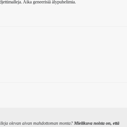
udjettimalleja. Aika geneerisiä älypuhelimia.
malleja olevan aivan mahdottoman monta?
Mielikuva noista on, että