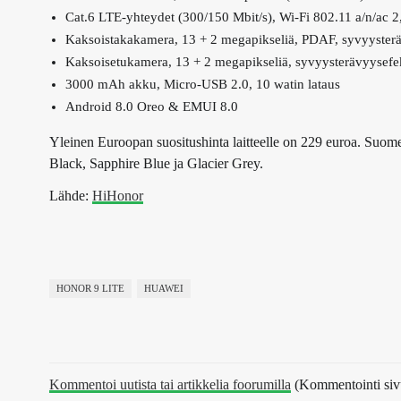
Cat.6 LTE-yhteydet (300/150 Mbit/s), Wi-Fi 802.11 a/n/ac 
Kaksoistakakamera, 13 + 2 megapikseliä, PDAF, syvyysterä
Kaksoisetukamera, 13 + 2 megapikseliä, syvyysterävyysefe
3000 mAh akku, Micro-USB 2.0, 10 watin lataus
Android 8.0 Oreo & EMUI 8.0
Yleinen Euroopan suositushinta laitteelle on 229 euroa. Suome
Black, Sapphire Blue ja Glacier Grey.
Lähde:
HiHonor
HONOR 9 LITE
HUAWEI
Kommentoi uutista tai artikkelia foorumilla
(Kommentointi sivus