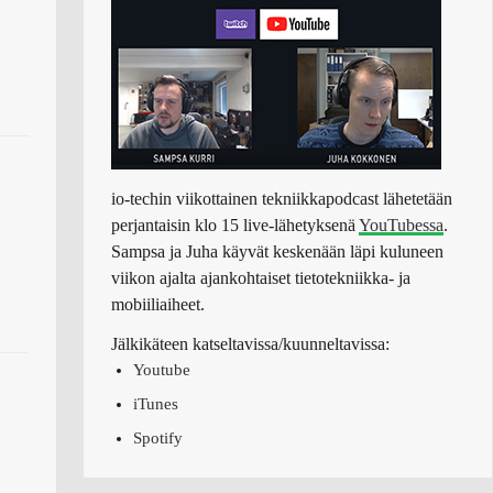
io-techin viikottainen tekniikkapodcast lähetetään
perjantaisin klo 15 live-lähetyksenä
YouTubessa
.
Sampsa ja Juha käyvät keskenään läpi kuluneen
viikon ajalta ajankohtaiset tietotekniikka- ja
mobiiliaiheet.
Jälkikäteen katseltavissa/kuunneltavissa:
Youtube
iTunes
Spotify