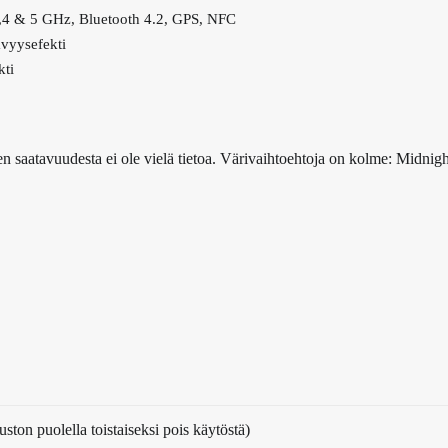
2,4 & 5 GHz, Bluetooth 4.2, GPS, NFC
vyysefekti
kti
n saatavuudesta ei ole vielä tietoa. Värivaihtoehtoja on kolme: Midnigh
ton puolella toistaiseksi pois käytöstä)