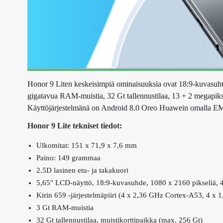
Honor 9 Liten keskeisimpiä ominaisuuksia ovat 18:9-kuvasuhte
gigatavua RAM-muistia, 32 Gt tallennustilaa, 13 + 2 megapiks
Käyttöjärjestelmänä on Android 8.0 Oreo Huawein omalla EMUI
Honor 9 Lite tekniset tiedot:
Ulkomitat: 151 x 71,9 x 7,6 mm
Paino: 149 grammaa
2.5D lasinen etu- ja takakuori
5,65″ LCD-näyttö, 18:9-kuvasuhde, 1080 x 2160 pikseliä, 
Kirin 659 -järjestelmäpiiri (4 x 2,36 GHz Cortex-A53, 4 
3 Gt RAM-muistia
32 Gt tallennustilaa, muistikorttipaikka (max. 256 Gt)