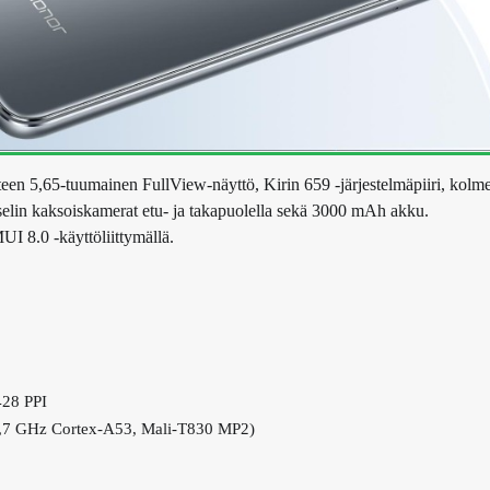
en 5,65-tuumainen FullView-näyttö, Kirin 659 -järjestelmäpiiri, kolm
elin kaksoiskamerat etu- ja takapuolella sekä 3000 mAh akku.
 8.0 -käyttöliittymällä.
428 PPI
x 1,7 GHz Cortex-A53, Mali-T830 MP2)