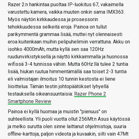
Razer 2:n hankintaa puoltaa IP-luokitus 67, vakaimella
varustettu kamera, vaikka muuten onkin sama IMX363.
Myös näytön kirkkaudessa ja prosessorin
tehokkuudessa selkeitä eroja. Painoa on tullut
parikymmentä grammaa lisää, muttei nyt olennaisesti
eroa kuitenkaan muihin pelipuhelimiin verrattuna. Akku on
isohko 4000mAh, mutta kyllä sen saa 120Hz
ruudunvirkistyksellä ja näyttö kirkkaimmalla ja huonossa
wifissä 3-4 tunnissa vähiin. Mutta 60Hz:llä tulee 2 tuntia
lisää, hiukan ruutua himmentämällä saa toiset 2-3 tuntia
eli valmistajan ilmoitus 10 tunnin kestosta ei liene
liioittelua. Tämän testin johtopäätökset lyhyellä
testauksella oikeansuuntaisia:
Razer Phone 2
Smartphone Review
Painoa ei kyllä huomaa ja muistin "pienuus" on
suhteellista. Yli puoli vuotta ollut 256Mt:n Asus käytössä
ja melko surutta olen sinne laittanut ohjelmistoja, suuria
offline-karttoja, paljon videota ja kuvaakin, silti vain 47Mt