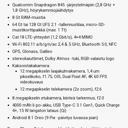
Qualcomm Snapdragon 845 -järjestelmäpiiri (2,8 GHz +
1,8 GHz), höyrykammiojäähdytys
8 Gt RAM-muistia
64 Gt tai 128 Gt UFS 2.1 -tallennustilaa, micro-SD-
muistikorttipaikka (max. 1 Tt)
Cat.18 LTE-yhteydet (1,2 Gbit/s), 4×4 MIMO
Wi-Fi 802.11 a/b/g/n/ac 2,4 & 5 GHz, Bluetooth 5.0, NFC
GPS, Glonass, Galileo
stereokaiuttimet, Dolby Atmos -tuki, RGB-valaistu logo
Kaksoistakakamera:
12 megapikselin laajakulmakamera, 1,4 um
pikselikoko, f1.75, OIS, Dual Pixel AF, 4K 60 FPS
videokuvaus
12 megapikselin telekamera (2x zoom), f2.6
8 megapikselin etukamera, kiinteä tarkennus, f2.0
4000 mAh li-po-akku, USB Type-C 3.1 Gen1, Quick Charge
4+, 15 W langaton lataus (Qi)
Android 8.1 Oreo (9 Pie -päivitys luvassa pian)