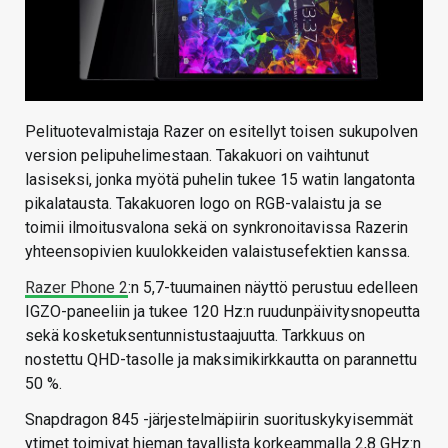
Pelituotevalmistaja Razer on esitellyt toisen sukupolven
version pelipuhelimestaan. Takakuori on vaihtunut
lasiseksi, jonka myötä puhelin tukee 15 watin langatonta
pikalatausta. Takakuoren logo on RGB-valaistu ja se
toimii ilmoitusvalona sekä on synkronoitavissa Razerin
yhteensopivien kuulokkeiden valaistusefektien kanssa.
Razer Phone 2
:n 5,7-tuumainen näyttö perustuu edelleen
IGZO-paneeliin ja tukee 120 Hz:n ruudunpäivitysnopeutta
sekä kosketuksentunnistustaajuutta. Tarkkuus on
nostettu QHD-tasolle ja maksimikirkkautta on parannettu
50 %.
Snapdragon 845 -järjestelmäpiirin suorituskykyisemmät
ytimet toimivat hieman tavallista korkeammalla 2,8 GHz:n