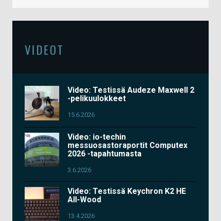
VIDEOT
Video: Testissä Audeze Maxwell 2
-pelikuulokkeet
15.6.2026
Video: io-techin
messuosastoraportit Computex
2026 -tapahtumasta
3.6.2026
Video: Testissä Keychron K2 HE
All-Wood
13.4.2026