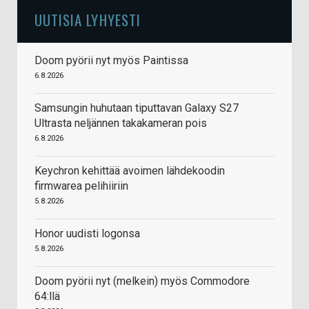
UUTISIA LYHYESTI
Doom pyörii nyt myös Paintissa
6.8.2026
Samsungin huhutaan tiputtavan Galaxy S27
Ultrasta neljännen takakameran pois
6.8.2026
Keychron kehittää avoimen lähdekoodin
firmwarea pelihiiriin
5.8.2026
Honor uudisti logonsa
5.8.2026
Doom pyörii nyt (melkein) myös Commodore
64:llä