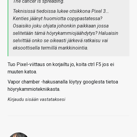
The cancer is spreading.
Teknisissä tiedoissa lukee otsikkona Pixel 3…
Kenties jäänyt huomiotta copypastatessa?
Osaisiko joku ohjata johonkin paikkaan jossa
selitetään tämä höyrykammiojäähdytys? Haluaisin
selvittää onko se oikeasti järkevä ratkaisu vai
eksoottisella termillä markkinointia.
Tuo Pixel-viittaus on korjailtu jo, koita ctrl F5 jos ei
muuten katoa.
Vapor chamber -hakusanalla löytyy googlesta tietoa
höyrykammiotekniikasta.
Kirjaudu sisään vastataksesi