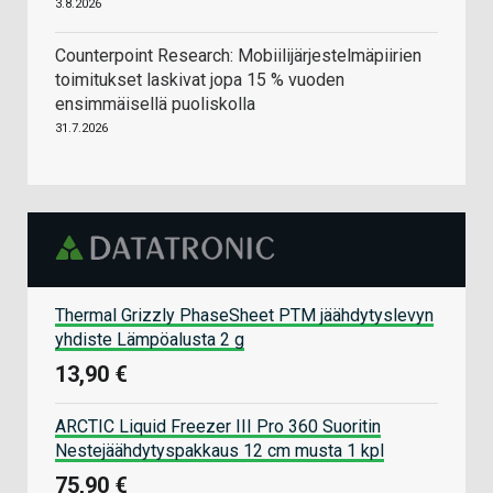
3.8.2026
Counterpoint Research: Mobiilijärjestelmäpiirien
toimitukset laskivat jopa 15 % vuoden
ensimmäisellä puoliskolla
31.7.2026
Thermal Grizzly PhaseSheet PTM jäähdytyslevyn
yhdiste Lämpöalusta 2 g
13,90 €
ARCTIC Liquid Freezer III Pro 360 Suoritin
Nestejäähdytyspakkaus 12 cm musta 1 kpl
75,90 €