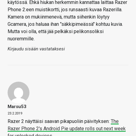
käytössä. Ehkä hiukan herkemmin kannattaa laittaa Razer
Phone 2:een muistikortti, jos runsaasti kuvaa Razerilla.
Kamera on mukiinmenevä, mutta siihenkin löytyy
Gcamera, jos haluaa ihan "säkkipimeässä" kohtuu kuvia.
Mutta voi olla, että jää pelkäksi pelikonsoliksi
nuoremmille.
Kirjaudu sisään vastataksesi
Marsu53
23.2.2019
Razer 2 näyttäisi saavan pikapuoliin päivityksen:
The
Razer Phone 2's Android Pie update rolls out next week
for unlocked devices