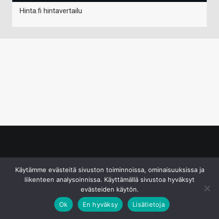
Hinta.fi hintavertailu
© S&J Media Oy
Käytämme evästeitä sivuston toiminnoissa, ominaisuuksissa ja
liikenteen analysoinnissa. Käyttämällä sivustoa hyväksyt
evästeiden käytön.
Ok
En hyväksy
Lisätietoja