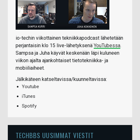
io-techin viikottainen tekniikkapodcast lähetetään
perjantaisin klo 15 live-lähetyksenä
YouTubessa
.
Sampsa ja Juha käyvät keskenään läpi kuluneen
viikon ajalta ajankohtaiset tietotekniikka- ja
mobiiliaiheet.
Jälkikäteen katseltavissa/kuunneltavissa:
Youtube
iTunes
Spotify
TECHBBS UUSIMMAT VIESTIT