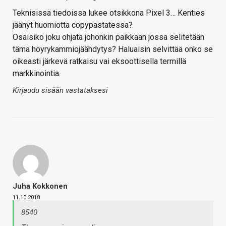
Teknisissä tiedoissa lukee otsikkona Pixel 3… Kenties
jäänyt huomiotta copypastatessa?
Osaisiko joku ohjata johonkin paikkaan jossa selitetään
tämä höyrykammiojäähdytys? Haluaisin selvittää onko se
oikeasti järkevä ratkaisu vai eksoottisella termillä
markkinointia.
Kirjaudu sisään vastataksesi
Juha Kokkonen
11.10.2018
8540