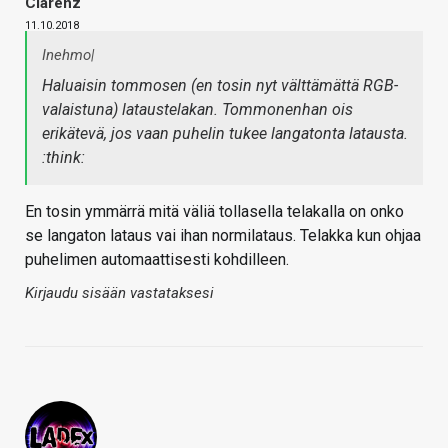
Clarenz
11.10.2018
Inehmo|
Haluaisin tommosen (en tosin nyt välttämättä RGB-
valaistuna) lataustelakan. Tommonenhan ois
erikätevä, jos vaan puhelin tukee langatonta latausta.
:think:
En tosin ymmärrä mitä väliä tollasella telakalla on onko
se langaton lataus vai ihan normilataus. Telakka kun ohjaa
puhelimen automaattisesti kohdilleen.
Kirjaudu sisään vastataksesi