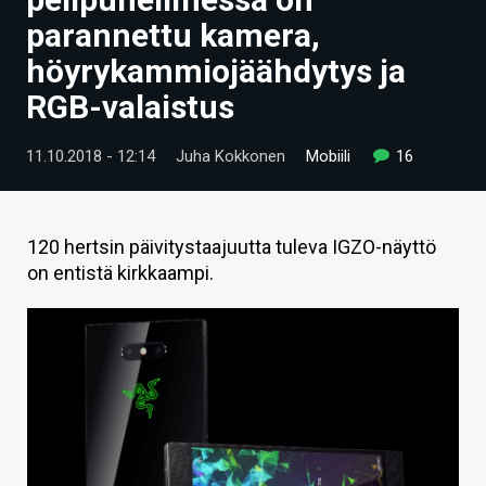
ARTIKKELIT
parannettu kamera,
höyrykammiojäähdytys ja
VIDEOT
RGB-valaistus
TECHBBS
11.10.2018 - 12:14
Juha Kokkonen
Mobiili
16
TIETOA
HINTA.FI
120 hertsin päivitystaajuutta tuleva IGZO-näyttö
KAUPPA
on entistä kirkkaampi.
VAIHDA TEEMA
HAKU