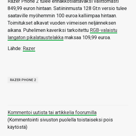
Razer Phone 2 tulee ennakkotilattavaksi välittömästi
849,99 euron hintaan. Satiininmusta 128 Gt:n versio tulee
saataville myöhemmin 100 euroa kalliimpaa hintaan.
Toimitukset alkavat vuoden viimeisen neljänneksen
aikana. Puhelimen kaveriksi tarkoitettu
RGB-valaistu
langaton pikalataustelakka
maksaa 109,99 euroa.
Lähde:
Razer
RAZER PHONE 2
Kommentoi uutista tai artikkelia foorumilla
(Kommentointi sivuston puolella toistaiseksi pois
käytöstä)