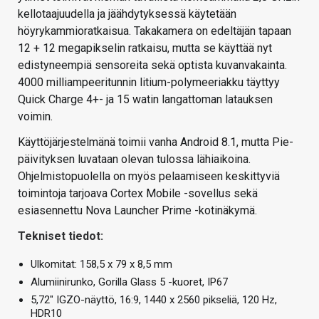
kellotaajuudella ja jäähdytyksessä käytetään
höyrykammioratkaisua. Takakamera on edeltäjän tapaan
12 + 12 megapikselin ratkaisu, mutta se käyttää nyt
edistyneempiä sensoreita sekä optista kuvanvakainta.
4000 milliampeeritunnin litium-polymeeriakku täyttyy
Quick Charge 4+- ja 15 watin langattoman latauksen
voimin.
Käyttöjärjestelmänä toimii vanha Android 8.1, mutta Pie-
päivityksen luvataan olevan tulossa lähiaikoina.
Ohjelmistopuolella on myös pelaamiseen keskittyviä
toimintoja tarjoava Cortex Mobile -sovellus sekä
esiasennettu Nova Launcher Prime -kotinäkymä.
Tekniset tiedot:
Ulkomitat: 158,5 x 79 x 8,5 mm
Alumiinirunko, Gorilla Glass 5 -kuoret, IP67
5,72″ IGZO-näyttö, 16:9, 1440 x 2560 pikseliä, 120 Hz,
HDR10