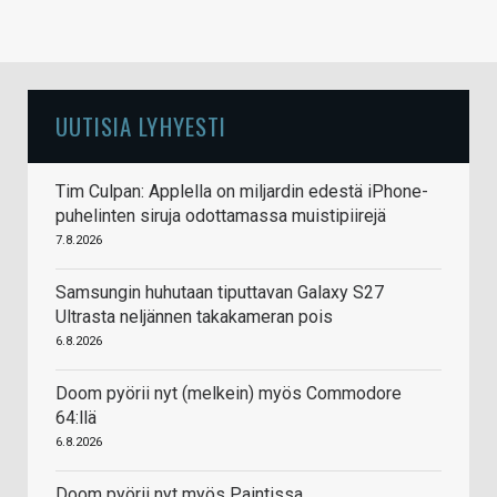
UUTISIA LYHYESTI
Tim Culpan: Applella on miljardin edestä iPhone-
puhelinten siruja odottamassa muistipiirejä
7.8.2026
Samsungin huhutaan tiputtavan Galaxy S27
Ultrasta neljännen takakameran pois
6.8.2026
Doom pyörii nyt (melkein) myös Commodore
64:llä
6.8.2026
Doom pyörii nyt myös Paintissa