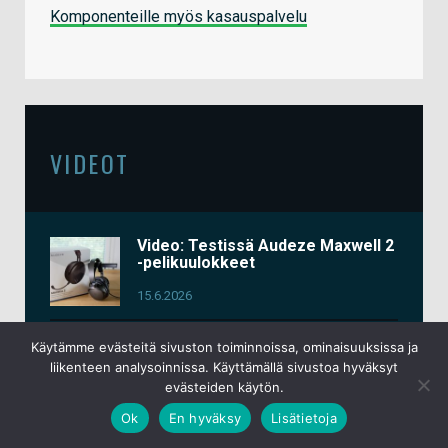
Komponenteille myös kasauspalvelu
VIDEOT
Video: Testissä Audeze Maxwell 2
-pelikuulokkeet
15.6.2026
Video: io-techin
Käytämme evästeitä sivuston toiminnoissa, ominaisuuksissa ja
messuosastoraportit Computex
liikenteen analysoinnissa. Käyttämällä sivustoa hyväksyt
2026 -tapahtumasta
evästeiden käytön.
3.6.2026
Ok
En hyväksy
Lisätietoja