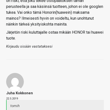
on riski, että joku tekee ostopäätöksen tämän
perusteella ja saa käsiinsä tuotteen, johon ei ole googlen
tukea. Vai onko tämä Honorin(huawein) maksama
mainos? Ilmeisesti hyvin on voideltu, kun unohtunut
näinkin tärkeä yksityiskohta mainita.
Järjetön riski kuluttajalle ostaa mikään HONOR tai huawei
tuote.
Kirjaudu sisään vastataksesi
Juha Kokkonen
22.5.2019
tomih