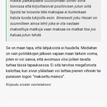
matkat paikanpäälle tutustumaan siihen siinä
toivossa että kirjoittaisivat positiivisen jutun siitä.
Syystä tai toisesta tätä maksajaa ei kuitenkaan
haluta tuoda lukijoille esiin. Ilmeisesti joku Hesari on
suunnilleen ainoa lehti joka ei ota vastaan
maksettuja matkoja vaan maksaa ne matkat itse jos
haluaa jutun tehdä.
Se on maan tapa, että lahjuksista ei huudella. Mediahan
on vain poliitikkojen jälkeen vapaan maan tärkein voima,
joten ei voi sanoa, että avoimuus olisi jollain tavalla
turhaa tässä tapauksessa. Ei sitä tarvitse megafonista
kailottaa, kun sivun ylälaitaan voi laittaa pienen vihreän tai
punaisen logon: "maksettu mainos".
Kirjaudu sisään vastataksesi