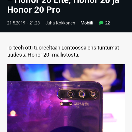
ARTIKKELIT
Honor 20 Pro
VIDEOT
21.5.2019 - 21:28
Juha Kokkonen
Mobiili
22
TECHBBS
TIETOA
io-tech otti tuoreeltaan Lontoossa ensituntumat
uudesta Honor 20 -mallistosta.
HINTA.FI
KAUPPA
VAIHDA TEEMA
HAKU