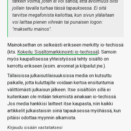
tärkein voima, joten ei voi sanoa, että avoimuus olisi
jollain tavalla turhaa tässä tapauksessa. Ei sitä
tarvitse megafonista kailottaa, kun sivun ylälaitaan
voi laittaa pienen vihreän tai punaisen logon:
"maksettu mainos".
Mainoksethan on selkeästi erikseen merkitty io-techissä
(kts.
Kokeilu: Sisältömarkkinointi io-techissä
). Samoin
myös kaupallisessa yhteistyössä tehty sisältö on
kerrottu erikseen (esim. arvonnat ja kilpailut jne.).
Tällaisissa julkaisutilaisuuksissa media on kutsuttu
paikalle, jotta kuluttajille voidaan kertoa ensituntumia
välittömästi julkaisun jälkeen. Itse sisältöön sillä ei
kuitenkaan ole mitään tekemistä ainakaan io-techissä.
Jos media hankkisi laitteet itse kaupasta, niin kaikki
artikkelit julkaistaisiin siinä tapauksessa myöhässä, kun
pitäisi odottaa myynnin alkamista.
Kirjaudu sisään vastataksesi