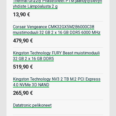
Thermal Grizzly PhaseSheet PTM jäähdytyslevyn
yhdiste Lämpöalusta 2 g
13,90 €
Corsair Vengeance CMK32GX5M2B6000C38
muistimoduuli 32 GB 2 x 16 GB DDR5 6000 MHz
479,90 €
Kingston Technology FURY Beast muistimoduuli
32 GB 2 x 16 GB DDR5
519,90 €
Kingston Technology NV3 2 TB M.2 PCI Express
4.0 NVMe 3D NAND
265,90 €
Datatronic pelikoneet