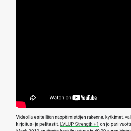
Videolla esitellään näppäimistöjen rakenne, kytkimet, v
kirjoitus- ja pelitestit.
LVLUP Strength +1
on jo pari vuott