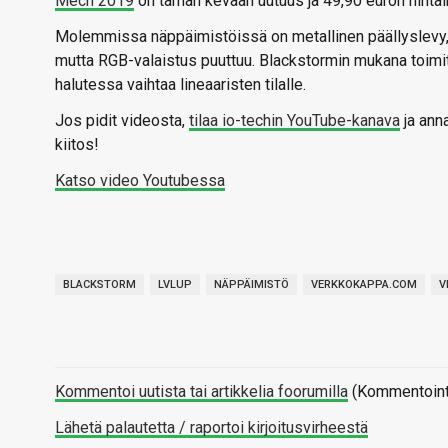
Mech 2019
on tämän kevään uutuus ja 49,90 euron hintai
Molemmissa näppäimistöissä on metallinen päällyslevy, j
mutta RGB-valaistus puuttuu. Blackstormin mukana toimite
halutessa vaihtaa lineaaristen tilalle.
Jos pidit videosta,
tilaa io-techin YouTube-kanava
ja ann
kiitos!
Katso video Youtubessa
BLACKSTORM
LVLUP
NÄPPÄIMISTÖ
VERKKOKAPPA.COM
V
Kommentoi uutista tai artikkelia foorumilla
(Kommentointi 
Lähetä palautetta / raportoi kirjoitusvirheestä