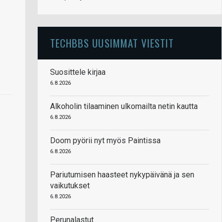
TECHBBS UUSIMMAT VIESTIT
Suosittele kirjaa
6.8.2026
Alkoholin tilaaminen ulkomailta netin kautta
6.8.2026
Doom pyörii nyt myös Paintissa
6.8.2026
Pariutumisen haasteet nykypäivänä ja sen
vaikutukset
6.8.2026
Perunalastut