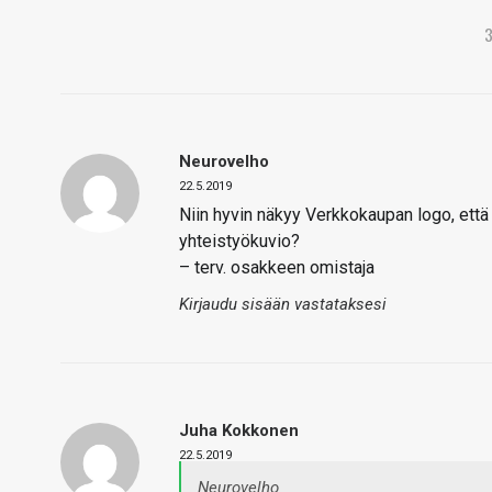
Neurovelho
22.5.2019
Niin hyvin näkyy Verkkokaupan logo, että
yhteistyökuvio?
– terv. osakkeen omistaja
Kirjaudu sisään vastataksesi
Juha Kokkonen
22.5.2019
Neurovelho