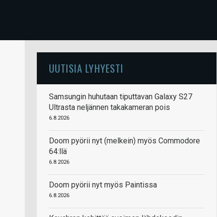
UUTISIA LYHYESTI
Samsungin huhutaan tiputtavan Galaxy S27
Ultrasta neljännen takakameran pois
6.8.2026
Doom pyörii nyt (melkein) myös Commodore
64:llä
6.8.2026
Doom pyörii nyt myös Paintissa
6.8.2026