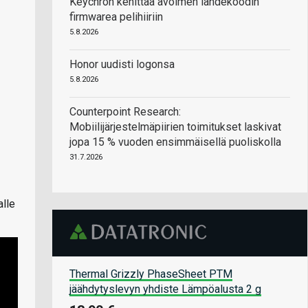
Keychron kehittää avoimen lähdekoodin
firmwarea pelihiiriin
5.8.2026
Honor uudisti logonsa
5.8.2026
Counterpoint Research:
Mobiilijärjestelmäpiirien toimitukset laskivat
jopa 15 % vuoden ensimmäisellä puoliskolla
31.7.2026
alle
Thermal Grizzly PhaseSheet PTM
jäähdytyslevyn yhdiste Lämpöalusta 2 g