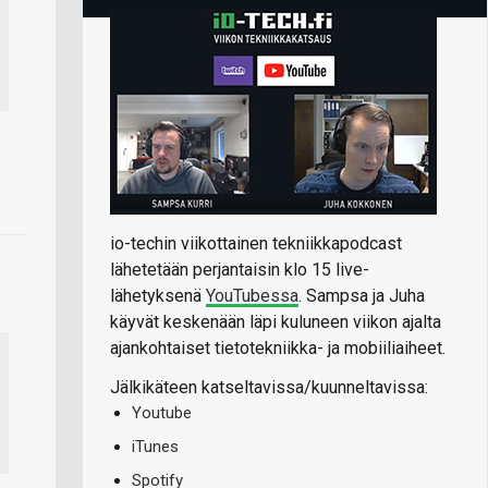
io-techin viikottainen tekniikkapodcast
lähetetään perjantaisin klo 15 live-
lähetyksenä
YouTubessa
. Sampsa ja Juha
käyvät keskenään läpi kuluneen viikon ajalta
ajankohtaiset tietotekniikka- ja mobiiliaiheet.
Jälkikäteen katseltavissa/kuunneltavissa:
Youtube
iTunes
Spotify