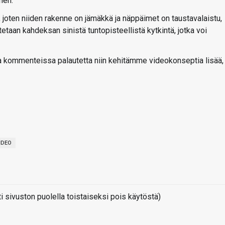
nen.
oten niiden rakenne on jämäkkä ja näppäimet on taustavalaistu,
taan kahdeksan sinistä tuntopisteellistä kytkintä, jotka voi
a kommenteissa palautetta niin kehitämme videokonseptia lisää,
IDEO
sivuston puolella toistaiseksi pois käytöstä)