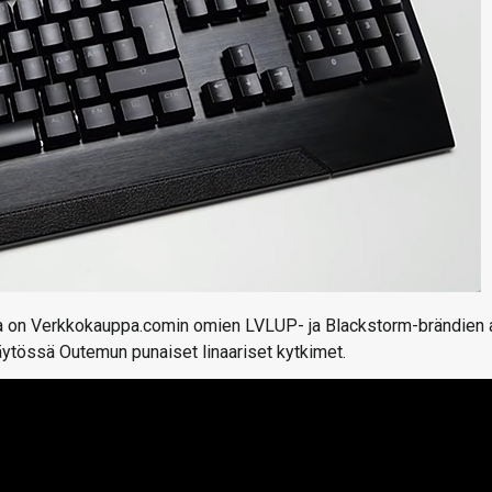
ssa on Verkkokauppa.comin omien LVLUP- ja Blackstorm-brändien 
äytössä Outemun punaiset linaariset kytkimet.