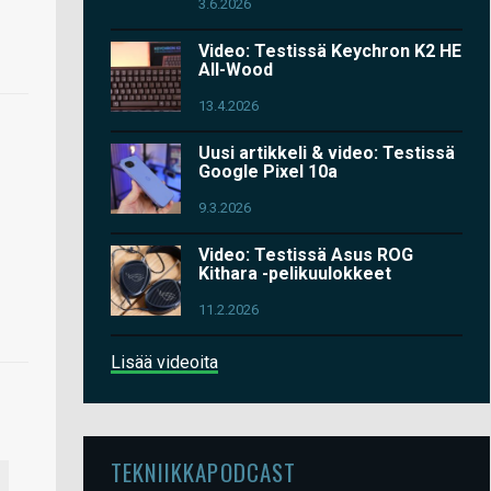
3.6.2026
Video: Testissä Keychron K2 HE
All-Wood
13.4.2026
Uusi artikkeli & video: Testissä
Google Pixel 10a
9.3.2026
Video: Testissä Asus ROG
Kithara -pelikuulokkeet
11.2.2026
Lisää videoita
TEKNIIKKAPODCAST