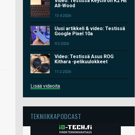
Video: Testissä Keychron K2 HE
All-Wood
13.4.2026
Uusi artikkeli & video: Testissä
Google Pixel 10a
9.3.2026
Video: Testissä Asus ROG
Kithara -pelikuulokkeet
11.2.2026
Lisää videoita
TEKNIIKKAPODCAST