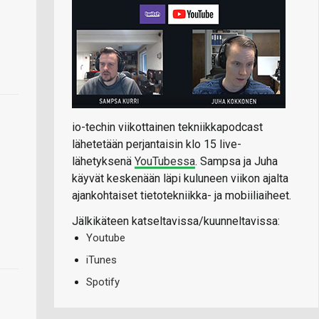
io-techin viikottainen tekniikkapodcast
lähetetään perjantaisin klo 15 live-
lähetyksenä
YouTubessa
. Sampsa ja Juha
käyvät keskenään läpi kuluneen viikon ajalta
ajankohtaiset tietotekniikka- ja mobiiliaiheet.
Jälkikäteen katseltavissa/kuunneltavissa:
Youtube
iTunes
Spotify