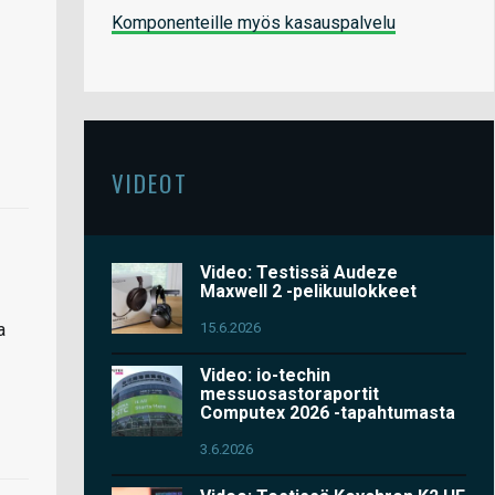
Komponenteille myös kasauspalvelu
VIDEOT
Video: Testissä Audeze
Maxwell 2 -pelikuulokkeet
15.6.2026
a
Video: io-techin
messuosastoraportit
Computex 2026 -tapahtumasta
3.6.2026