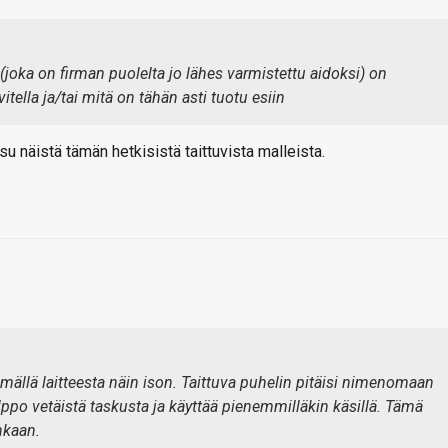
(joka on firman puolelta jo lähes varmistettu aidoksi) on
tella ja/tai mitä on tähän asti tuotu esiin
u näistä tämän hetkisistä taittuvista malleista.
ällä laitteesta näin ison. Taittuva puhelin pitäisi nimenomaan
elppo vetäistä taskusta ja käyttää pienemmilläkin käsillä. Tämä
nkaan.