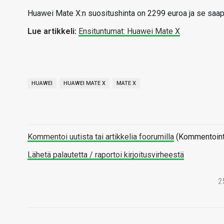
Huawei Mate X:n suositushinta on 2299 euroa ja se saap
Lue artikkeli:
Ensituntumat: Huawei Mate X
HUAWEI
HUAWEI MATE X
MATE X
Kommentoi uutista tai artikkelia foorumilla
(Kommentointi 
Lähetä palautetta / raportoi kirjoitusvirheestä
2