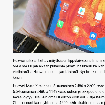
Huawei julkaisi taittuvanäyttöisen lippulaivapuhelime
Vielä messujen aikaan puhelinta pidettiin tiukasti kaukan
vitriinissä ja Huawein edustajan käsissä. Nyt io-tech sa
käsin.
Huawei Mate X rakentuu 8-tuumaisen 2480 x 2200-resoluu
6,6-tuumainen 2480 x 1148-resoluution ja takapuolelle 
takaa löytyy Huawein oma HiSilicon Kirin 980 -järjestel
Gt tallennustilaa ja yhteensä 4500 mAh:n kahteen osaan j