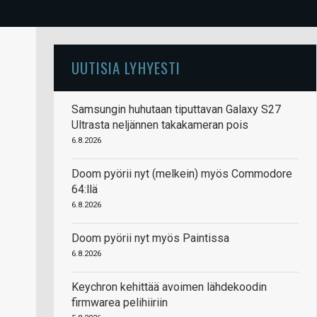
UUTISIA LYHYESTI
Samsungin huhutaan tiputtavan Galaxy S27
Ultrasta neljännen takakameran pois
6.8.2026
Doom pyörii nyt (melkein) myös Commodore
64:llä
6.8.2026
Doom pyörii nyt myös Paintissa
6.8.2026
Keychron kehittää avoimen lähdekoodin
firmwarea pelihiiriin