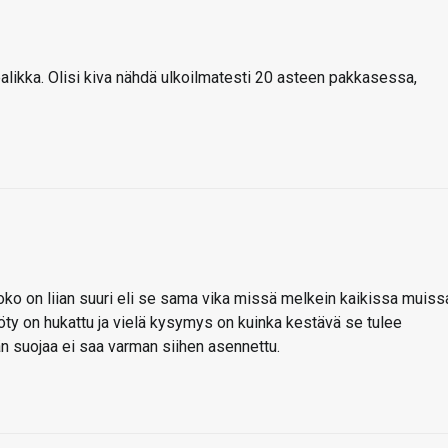
likka. Olisi kiva nähdä ulkoilmatesti 20 asteen pakkasessa,
ko on liian suuri eli se sama vika missä melkein kaikissa muiss
yöty on hukattu ja vielä kysymys on kuinka kestävä se tulee
n suojaa ei saa varman siihen asennettu.