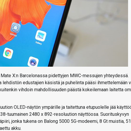
nsa Mate X:n Barcelonassa pidettyjen MWC-messujen yhteydessä.
a lehdistön edustajien käsistä ja puhelinta pääsi ihmettelemään v
i kuitenkin vihdoin mahdollisuuden päästä kokeilemaan laitetta om
tion OLED-näytön ympärille ja taitettuna etupuolelle jää käyttö
6,38-tuumainen 2480 x 892-resoluution näyttöosa. Suorituskyvyn
mäpiiri, jonka tukena on Balong 5000 5G-modeemi, 8 Gt muistia, 5
aettu akku.