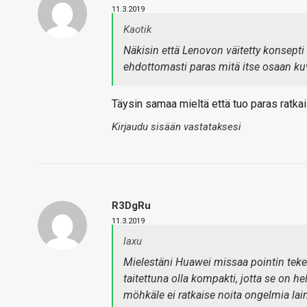
11.3.2019
Kaotik
Näkisin että Lenovon väitetty konsepti 
ehdottomasti paras mitä itse osaan kuvi
Täysin samaa mieltä että tuo paras ratkais
Kirjaudu sisään vastataksesi
R3DgRu
11.3.2019
laxu
Mielestäni Huawei missaa pointin tekem
taitettuna olla kompakti, jotta se on h
möhkäle ei ratkaise noita ongelmia lai