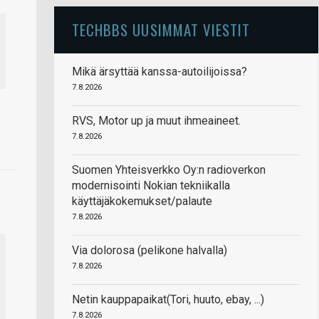
TECHBBS UUSIMMAT VIESTIT
Mikä ärsyttää kanssa-autoilijoissa?
7.8.2026
RVS, Motor up ja muut ihmeaineet.
7.8.2026
Suomen Yhteisverkko Oy:n radioverkon
modernisointi Nokian tekniikalla
käyttäjäkokemukset/palaute
7.8.2026
Via dolorosa (pelikone halvalla)
7.8.2026
Netin kauppapaikat(Tori, huuto, ebay, ...)
7.8.2026