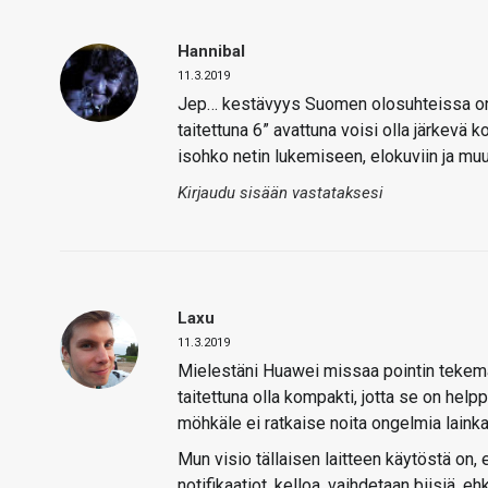
Hannibal
11.3.2019
Jep… kestävyys Suomen olosuhteissa on t
taitettuna 6” avattuna voisi olla järkevä 
isohko netin lukemiseen, elokuviin ja mu
Kirjaudu sisään vastataksesi
Laxu
11.3.2019
Mielestäni Huawei missaa pointin tekemäl
taitettuna olla kompakti, jotta se on help
möhkäle ei ratkaise noita ongelmia lainka
Mun visio tällaisen laitteen käytöstä on, e
notifikaatiot, kelloa, vaihdetaan biisiä, e