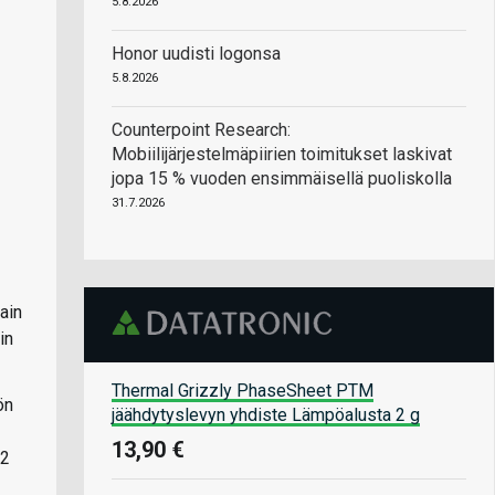
5.8.2026
Honor uudisti logonsa
5.8.2026
Counterpoint Research:
Mobiilijärjestelmäpiirien toimitukset laskivat
jopa 15 % vuoden ensimmäisellä puoliskolla
31.7.2026
ain
in
Thermal Grizzly PhaseSheet PTM
ön
jäähdytyslevyn yhdiste Lämpöalusta 2 g
13,90 €
12