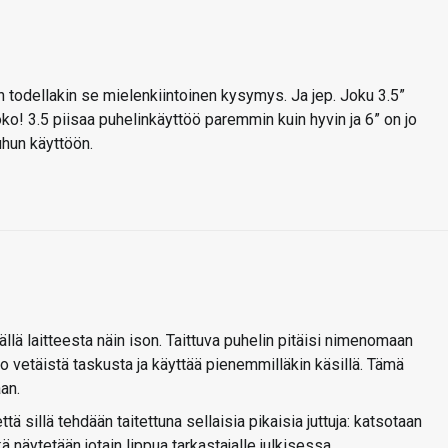
odellakin se mielenkiintoinen kysymys. Ja jep. Joku 3.5”
koko! 3.5 piisaa puhelinkäyttöö paremmin kuin hyvin ja 6” on jo
uhun käyttöön.
lä laitteesta näin ison. Taittuva puhelin pitäisi nimenomaan
po vetäistä taskusta ja käyttää pienemmilläkin käsillä. Tämä
an.
ttä sillä tehdään taitettuna sellaisia pikaisia juttuja: katsotaan
hkä näytetään jotain lippua tarkastajalle julkisessa