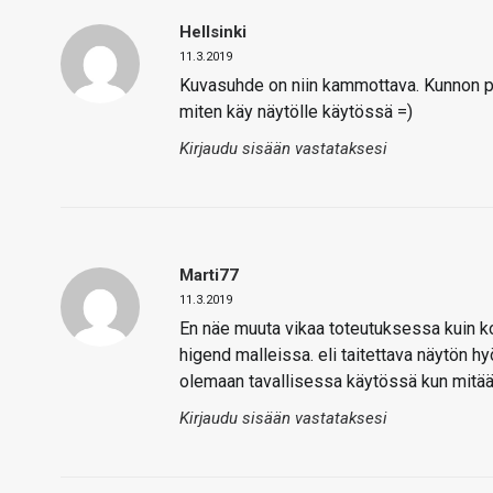
Hellsinki
11.3.2019
Kuvasuhde on niin kammottava. Kunnon pa
miten käy näytölle käytössä =)
Kirjaudu sisään vastataksesi
Marti77
11.3.2019
En näe muuta vikaa toteutuksessa kuin ko
higend malleissa. eli taitettava näytön h
olemaan tavallisessa käytössä kun mitää
Kirjaudu sisään vastataksesi