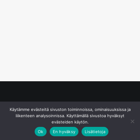
© S&J Media Oy
Käytämme evästeitä sivuston toiminnoissa, ominaisuuksissa ja
liikenteen analysoinnissa. Käyttämällä sivustoa hyväksyt
evästeiden käytön.
Ok
En hyväksy
Lisätietoja