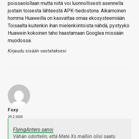
poissaolollaan mutta niitä voi luonnollisesti asennella
jostain toisesta lähteestä APK-tiedostona. Aikamoinen
homma Huaweilla on kasvattaa omaa ekosysteemiään.
Toisaalta kuitenkin ihan mielenkiintoista nähdä, pystyykö
Huawein kokoinen taho haastamaan Googlea missään
muodossa.
Kirjaudu sisään vastataksesi
Foxy
29.2.2020
FlyingAntero sanoi
Vähän odottelin, että Mate Xs malliin olisi saatu