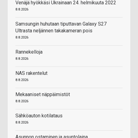
Venäjä hyökkäsi Ukrainaan 24. helmikuuta 2022
8.8.2026
Samsungin huhutaan tiputtavan Galaxy S27
Ultrasta neljännen takakameran pois
8.8.2026
Rannekelloja
8.8.2026
NAS rakentelut
8.8.2026
Mekaaniset näppäimistöt
8.8.2026
Sähköauton kotilataus
8.8.2026
Asunnon ostaminen ja asuntolaina