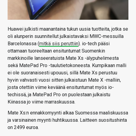
Huawei julkisti maanantaina tukun uusia tuotteita, jotka se
oli alunperin suunnitellut julkaistavaksi MWC-messuilla
Barcelonassa (
mitkä siis peruttiin
). io-tech pääsi
ottamaan tuoreeltaan ensituntumat Suomenkin
markkinoille lanseeratuista Mate Xs -älypuhelimesta
sekä MatePad Pro -taulutietokoneesta. Kumpikaan malli
ei ole suoranaisesti upouusi, sillä Mate Xs perustuu
hyvin vahvasti vuosi sitten julkaistuun Mate X -malliin,
josta otettiin viime keväänä ensituntumat myös io-
techissä, ja MatePad Pro on puolestaan julkaistu
Kiinassa jo viime marraskuussa.
Mate Xs:n ennakkomyynti alkaa Suomessa maaliskuussa
ja varsinainen myynti huhtikuussa. Laitteen suositushinta
on 2499 euroa.