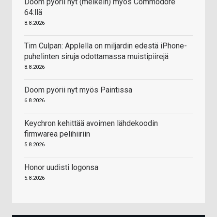
Doom pyörii nyt (melkein) myös Commodore
64:llä
8.8.2026
Tim Culpan: Applella on miljardin edestä iPhone-
puhelinten siruja odottamassa muistipiirejä
8.8.2026
Doom pyörii nyt myös Paintissa
6.8.2026
Keychron kehittää avoimen lähdekoodin
firmwarea pelihiiriin
5.8.2026
Honor uudisti logonsa
5.8.2026