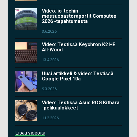
Video: io-techin
messuosastoraportit Computex
2026 -tapahtumasta
3.6.2026
Video: Testissä Keychron K2 HE
All-Wood
13.4.2026
Uusi artikkeli & video: Testissä
Google Pixel 10a
9.3.2026
Video: Testissä Asus ROG Kithara
-pelikuulokkeet
11.2.2026
Lisää videoita