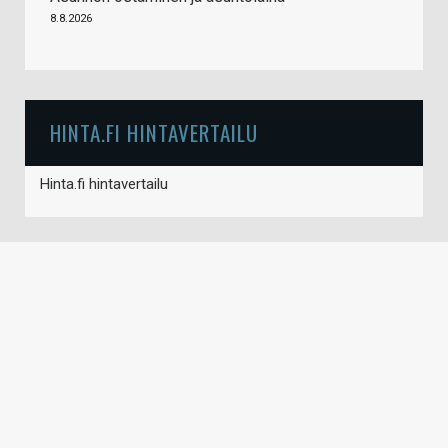
8.8.2026
HINTA.FI HINTAVERTAILU
Hinta.fi hintavertailu