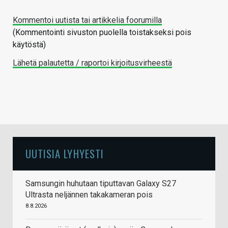
Kommentoi uutista tai artikkelia foorumilla
(Kommentointi sivuston puolella toistakseksi pois
käytöstä)
Lähetä palautetta / raportoi kirjoitusvirheestä
UUTISIA LYHYESTI
Samsungin huhutaan tiputtavan Galaxy S27
Ultrasta neljännen takakameran pois
8.8.2026