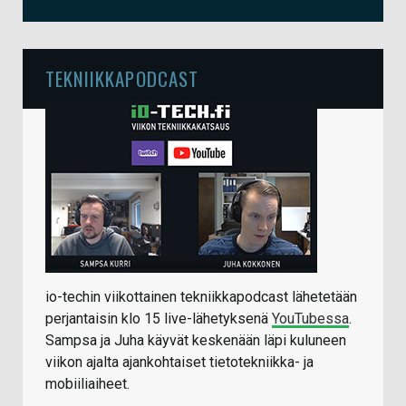
TEKNIIKKAPODCAST
io-techin viikottainen tekniikkapodcast lähetetään
perjantaisin klo 15 live-lähetyksenä
YouTubessa
.
Sampsa ja Juha käyvät keskenään läpi kuluneen
viikon ajalta ajankohtaiset tietotekniikka- ja
mobiiliaiheet.