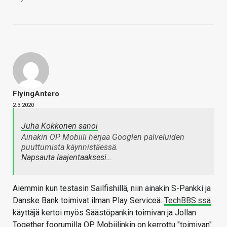
FlyingAntero
2.3.2020
Juha Kokkonen sanoi
Ainakin OP Mobiili herjaa Googlen palveluiden
puuttumista käynnistäessä.
Napsauta laajentaaksesi…
Aiemmin kun testasin Sailfishillä, niin ainakin S-Pankki ja
Danske Bank toimivat ilman Play Serviceä.
TechBBS:ssä
käyttäjä kertoi myös Säästöpankin toimivan ja Jollan
Together foorumilla OP Mobiilinkin on kerrottu "toimivan".