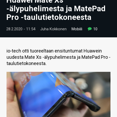
ARTIKKELIT
-älypuhelimesta ja MatePad
Pro -taulutietokoneesta
VIDEOT
TECHBBS
28.2.2020 - 11:54
Juha Kokkonen
Mobiili
10
TIETOA
HINTA.FI
io-tech otti tuoreeltaan ensituntumat Huawein
uudesta Mate Xs -älypuhelimesta ja MatePad Pro -
KAUPPA
taulutietokoneesta.
VAIHDA TEEMA
HAKU