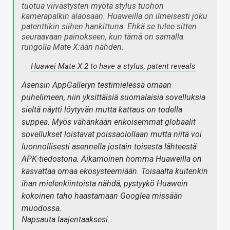
tuotua viivästysten myötä stylus tuohon
kamerapalkin alaosaan. Huaweilla on ilmeisesti joku
patenttikin siihen hankittuna. Ehkä se tulee sitten
seuraavaan painokseen, kun tämä on samalla
rungolla Mate X:ään nähden.
Huawei Mate X 2 to have a stylus, patent reveals
Asensin AppGalleryn testimielessä omaan
puhelimeen, niin yksittäisiä suomalaisia sovelluksia
sieltä näytti löytyvän mutta kattaus on todella
suppea. Myös vähänkään erikoisemmat globaalit
sovellukset loistavat poissaolollaan mutta niitä voi
luonnollisesti asennella jostain toisesta lähteestä
APK-tiedostona. Aikamoinen homma Huaweilla on
kasvattaa omaa ekosysteemiään. Toisaalta kuitenkin
ihan mielenkiintoista nähdä, pystyykö Huawein
kokoinen taho haastamaan Googlea missään
muodossa.
Napsauta laajentaaksesi…