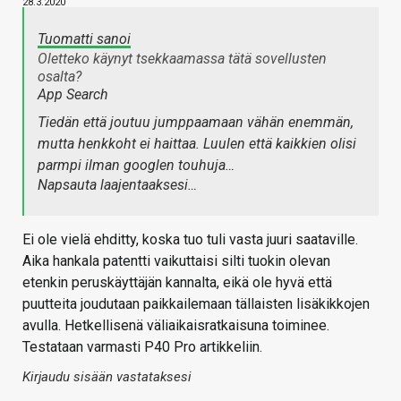
28.3.2020
Tuomatti sanoi
Oletteko käynyt tsekkaamassa tätä sovellusten
osalta?
App Search
Tiedän että joutuu jumppaamaan vähän enemmän,
mutta henkkoht ei haittaa. Luulen että kaikkien olisi
parmpi ilman googlen touhuja…
Napsauta laajentaaksesi…
Ei ole vielä ehditty, koska tuo tuli vasta juuri saataville.
Aika hankala patentti vaikuttaisi silti tuokin olevan
etenkin peruskäyttäjän kannalta, eikä ole hyvä että
puutteita joudutaan paikkailemaan tällaisten lisäkikkojen
avulla. Hetkellisenä väliaikaisratkaisuna toiminee.
Testataan varmasti P40 Pro artikkeliin.
Kirjaudu sisään vastataksesi