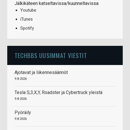
Jälkikäteen katseltavissa/kuunneltavissa:
Youtube
iTunes
Spotify
TECHBBS UUSIMMAT VIESTIT
Ajotavat ja liikennesäännöt
9.8.2026
Tesla S,3,X,Y, Roadster ja Cybertruck yleistä
9.8.2026
Pyöräily
9.8.2026