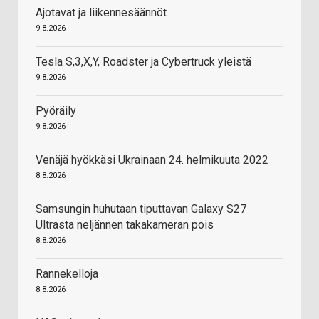
Ajotavat ja liikennesäännöt
9.8.2026
Tesla S,3,X,Y, Roadster ja Cybertruck yleistä
9.8.2026
Pyöräily
9.8.2026
Venäjä hyökkäsi Ukrainaan 24. helmikuuta 2022
8.8.2026
Samsungin huhutaan tiputtavan Galaxy S27
Ultrasta neljännen takakameran pois
8.8.2026
Rannekelloja
8.8.2026