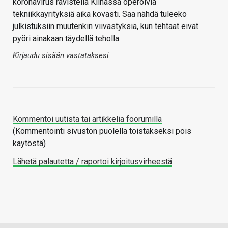
koronavirus ravistella Kiinassa operoivia
tekniikkayrityksiä aika kovasti. Saa nähdä tuleeko
julkistuksiin muutenkin viivästyksiä, kun tehtaat eivät
pyöri ainakaan täydellä teholla.
Kirjaudu sisään vastataksesi
Kommentoi uutista tai artikkelia foorumilla
(Kommentointi sivuston puolella toistakseksi pois
käytöstä)
Lähetä palautetta / raportoi kirjoitusvirheestä