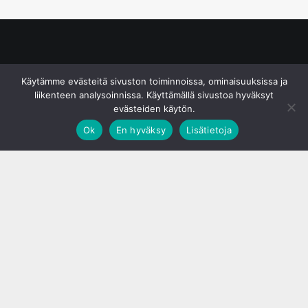
© S&J Media Oy
Käytämme evästeitä sivuston toiminnoissa, ominaisuuksissa ja
liikenteen analysoinnissa. Käyttämällä sivustoa hyväksyt
evästeiden käytön.
Ok
En hyväksy
Lisätietoja
;