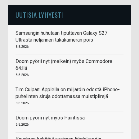
UUTISIA LYHYESTI
Samsungin huhutaan tiputtavan Galaxy S27
Ultrasta neljännen takakameran pois
8.8.2026
Doom pyörii nyt (melkein) myös Commodore
64:llä
8.8.2026
Tim Culpan: Applella on miljardin edestä iPhone-
puhelinten siruja odottamassa muistipiirejä
8.8.2026
Doom pyörii nyt myös Paintissa
6.8.2026