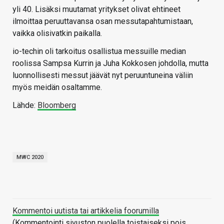
yli 40. Lisäksi muutamat yritykset olivat ehtineet
ilmoittaa peruuttavansa osan messutapahtumistaan,
vaikka olisivatkin paikalla.
io-techin oli tarkoitus osallistua messuille median
roolissa Sampsa Kurrin ja Juha Kokkosen johdolla, mutta
luonnollisesti messut jäävät nyt peruuntuneina väliin
myös meidän osaltamme.
Lähde:
Bloomberg
MWC 2020
Kommentoi uutista tai artikkelia foorumilla
(Kommentointi sivuston puolella toistaiseksi pois