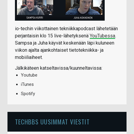
io-techin viikottainen tekniikkapodcast lähetetään
perjantaisin klo 15 live-lähetyksenä
YouTubessa
.
Sampsa ja Juha käyvät keskenään läpi kuluneen
viikon ajalta ajankohtaiset tietotekniikka- ja
mobiiliaiheet.
Jälkikäteen katseltavissa/kuunneltavissa:
Youtube
iTunes
Spotify
TECHBBS UUSIMMAT VIESTIT