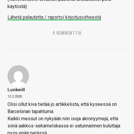
käytöstä)
Lähetä palautetta / raportoi kirjoitusvirheestä
4 KOMMENTTIA
Lunkwill
12.2.2020
Olisi ollut kiva tietää jo artikkelista, että kyseessä on
Barcelonan tapahtuma.
Kaikki messut on nykyään niin isoja akronyymejä, että
siinä aakkos-sekamelskassa ei satunnainnen kuluttaja
pysy enää perässä.