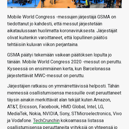
Mobile World Congress -messujen järjestäjä GSMA on
tiedottanut jo kahdesti, että messut järjestetään
aikataulussaan huolimatta koronaviruksesta. Järjestäjät
olivat kuitenkin varoittaneet, että lopullinen päätös
tehtäisiin kuluvan viikon perjantaina.
GSMA päätyi tekemään vaikean päätöksen lopulta jo
tänään. Mobile World Congress 2020 -messut on peruttu.
Kyseessä on ensimmäinen kerta, kun Barcelonassa
järjestettävät MWC-messut on peruttu.
Järjestäjien ratkaisu on ymmärrettävissä helposti. Tähän
mennessä osallistumisensa messuille ovat peruuttaneet
täysin ainakin merkittävät alan tekijät kuten Amazon,
AT&T, Ericsson, Facebook, HMD Global, Intel, LG,
MediaTek, Nokia, NVIDIA, Sony, STMicroelectronics, Vivo
ja Vodafone.
TechCrunchin
kokoamassa listassa
osallistumisensa peruuttaneita yrityksiä on yhteensä jo