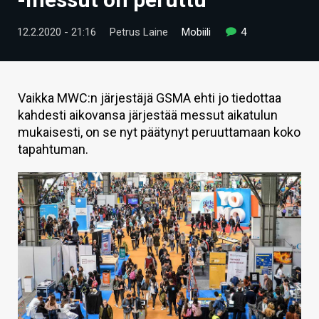
ARTIKKELIT
12.2.2020 - 21:16
Petrus Laine
Mobiili
4
VIDEOT
TECHBBS
Vaikka MWC:n järjestäjä GSMA ehti jo tiedottaa
TIETOA
kahdesti aikovansa järjestää messut aikatulun
mukaisesti, on se nyt päätynyt peruuttamaan koko
HINTA.FI
tapahtuman.
KAUPPA
VAIHDA TEEMA
HAKU