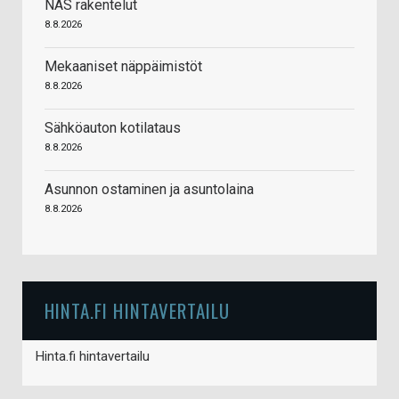
NAS rakentelut
8.8.2026
Mekaaniset näppäimistöt
8.8.2026
Sähköauton kotilataus
8.8.2026
Asunnon ostaminen ja asuntolaina
8.8.2026
HINTA.FI HINTAVERTAILU
Hinta.fi hintavertailu