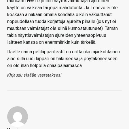
muokattu HW ID jolloin näyttisvalmistajan ajureiden
käyttö on vaikeaa tai jopa mahdotonta. Ja Lenovo ei ole
koskaan ainakaan omalla kohdalla oikein vakuuttanut
nopeudellaan tuoda korjattuja ajureita pihalle (jos nyt ei
muutkaan valmistajat ole siinä kunnostautuneet). Tämän
takia näyttisvalmistajan ajureiden yhteensopivuus
laitteen kanssa on enemmänkin kuin tärkeää.
Itselle nämä peliläppäritestit on erittäinkin ajankohtainen
aihe sillä uusi läppäri on hakusessa ja pöytäkoneeseen
en ole ihan helpolla enää palaamassa.
Kirjaudu sisään vastataksesi