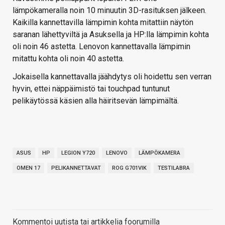
lämpökameralla noin 10 minuutin 3D-rasituksen jälkeen.
Kaikilla kannettavilla lämpimin kohta mitattiin näytön
saranan lähettyviltä ja Asuksella ja HP:lla lämpimin kohta
oli noin 46 astetta. Lenovon kannettavalla lämpimin
mitattu kohta oli noin 40 astetta.
Jokaisella kannettavalla jäähdytys oli hoidettu sen verran
hyvin, ettei näppäimistö tai touchpad tuntunut
pelikäytössä käsien alla häiritsevän lämpimältä.
ASUS
HP
LEGION Y720
LENOVO
LÄMPÖKAMERA
OMEN 17
PELIKANNETTAVAT
ROG G701VIK
TESTILABRA
Kommentoi uutista tai artikkelia foorumilla