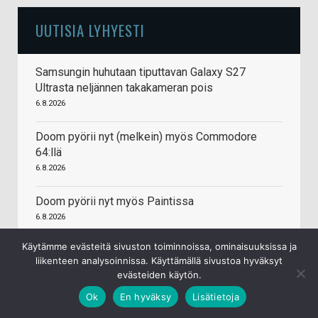
UUTISIA LYHYESTI
Samsungin huhutaan tiputtavan Galaxy S27
Ultrasta neljännen takakameran pois
6.8.2026
Doom pyörii nyt (melkein) myös Commodore
64:llä
6.8.2026
Doom pyörii nyt myös Paintissa
6.8.2026
Käytämme evästeitä sivuston toiminnoissa, ominaisuuksissa ja
Keychron kehittää avoimen lähdekoodin
liikenteen analysoinnissa. Käyttämällä sivustoa hyväksyt
firmwarea pelihiiriin
evästeiden käytön.
5.8.2026
Ok
En hyväksy
Lisätietoja
Honor uudisti logonsa