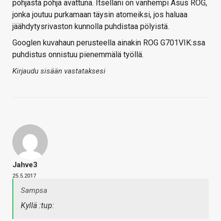
pohjasta pohja avattuna. Itselläni on vanhempi Asus ROG,
jonka joutuu purkamaan täysin atomeiksi, jos haluaa
jäähdytysrivaston kunnolla puhdistaa pölyistä.
Googlen kuvahaun perusteella ainakin ROG G701VIK:ssa
puhdistus onnistuu pienemmälä työllä.
Kirjaudu sisään vastataksesi
Jahve3
25.5.2017
Sampsa
Kyllä :tup: