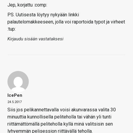
Jep, korjattu :comp:
PS. Uutisesta löytyy nykyään linkki
palautelomakkeeseen, jolla voi raportoida typot ja virheet
:tup:
Kirjaudu sisään vastataksesi
IcePen
24.5.2017
Siis jos pelikannettavalla voisi akunvarassa valita 30
minuuttia kunnollisella peliteholla tai vähän yli tunti
riittämättömällä peliteholla kyllä minä valitsisin sen
lyhyemmän pelisession riittävällä teholla.