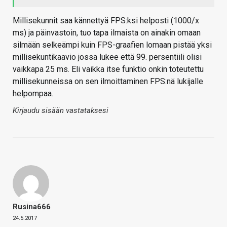
Millisekunnit saa kännettyä FPS:ksi helposti (1000/x
ms) ja päinvastoin, tuo tapa ilmaista on ainakin omaan
silmään selkeämpi kuin FPS-graafien lomaan pistää yksi
millisekuntikaavio jossa lukee että 99. persentiili olisi
vaikkapa 25 ms. Eli vaikka itse funktio onkin toteutettu
millisekunneissa on sen ilmoittaminen FPS:nä lukijalle
helpompaa.
Kirjaudu sisään vastataksesi
Rusina666
24.5.2017