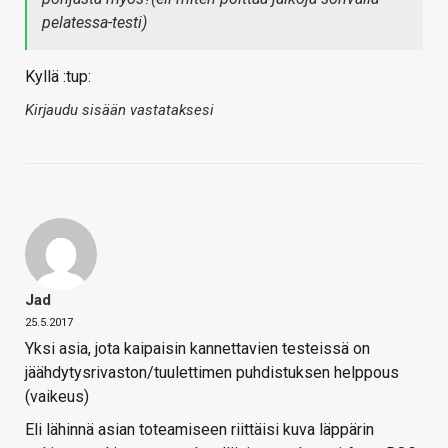
pelatessa-testi)
Kyllä :tup:
Kirjaudu sisään vastataksesi
Jad
25.5.2017
Yksi asia, jota kaipaisin kannettavien testeissä on
jäähdytysrivaston/tuulettimen puhdistuksen helppous
(vaikeus)
Eli lähinnä asian toteamiseen riittäisi kuva läppärin