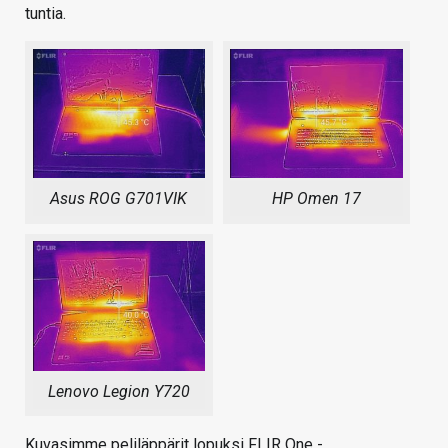
tuntia.
Asus ROG G701VIK
HP Omen 17
Lenovo Legion Y720
Kuvasimme peliläppärit lopuksi FLIR One -