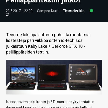
ARTIKKELIT
23.5.2017 - 22:39
Sampsa Kurri
Tietotekniikka
21
VIDEOT
TECHBBS
Teimme lukijapalautteen pohjalta muutamia
TIETOA
lisätestejä pari viikkoa sitten io-techissä
julkaistuun Kaby Lake + GeForce GTX 10 -
HINTA.FI
peliläppäreiden testiin.
KAUPPA
VAIHDA TEEMA
HAKU
Kannettavien akkukesto ja 3D-suorituskyky testattiin
ilman verkkovirtaa sekä lopuksi kuvasimme laitteet