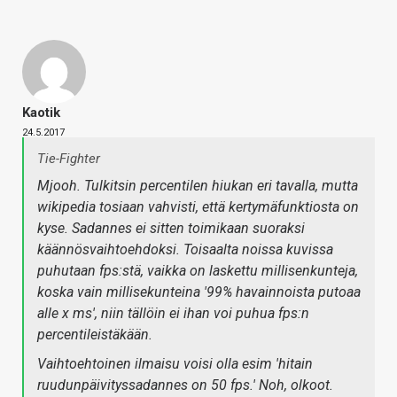
Kaotik
24.5.2017
Tie-Fighter
Mjooh. Tulkitsin percentilen hiukan eri tavalla, mutta
wikipedia tosiaan vahvisti, että kertymäfunktiosta on
kyse. Sadannes ei sitten toimikaan suoraksi
käännösvaihtoehdoksi. Toisaalta noissa kuvissa
puhutaan fps:stä, vaikka on laskettu millisenkunteja,
koska vain millisekunteina '99% havainnoista putoaa
alle x ms', niin tällöin ei ihan voi puhua fps:n
percentile
istäkään.
Vaihtoehtoinen ilmaisu voisi olla esim 'hitain
ruudunpäivityssadannes on 50 fps.' Noh, olkoot.