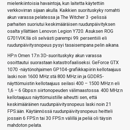
mielenkiintoisia havaintoja, kun laitetta käytettiin
verkkovirran sijaan akulla. Kaikkien suorituskyky romahti
akun varassa pelatessa ja The Witcher 3 -pelissä
parhaiten suoriutui keskimääräisen ruudunpäivityksen
osalta yllättäen Lenovon Legion Y720. Asuksen ROG
G701VIK:llä oli selvästi parempi 99. persentiili eli
ruudunpäivitysnopeus pysyi tasaisempana pelin aikana.
HP:n Omen 17:n 3D-suorituskyky akun varassa
osoittautui suorastaan katastrofaaliseksi. GeForce GTX
1070 -näytönohjaimen GP104-grafiikkapiirin kellotaajuus
laski noin 1600 MHz:stä 800 MHz:iin ja GDDR5-
näyttömuistin kellotaajuus seilasi 400 – 1500 MHz:n eli
1,6 – 6 Gbps:n siirtonopeuden välimaastossa. 400 MHz:n
kellotaajuus näyttömuistille aiheutti sen, että
keskimääräinen ruudunpäivitysnopeus laski noin 21
FPS:ään. Käytännössä ruudunpäivitysnopeus heitteli
jossain 6 FPS:n tai 30 FPS:n välillä ja peliä oli täysin
mahdoton pelata.