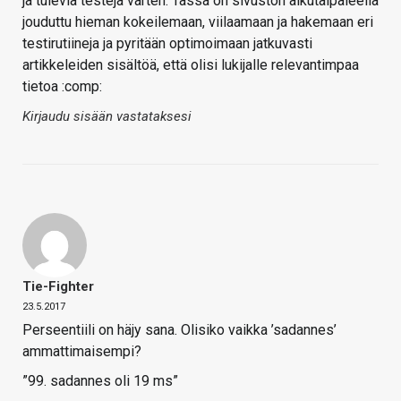
ja tulevia testejä varten. Tässä on sivuston alkutaipaleella
jouduttu hieman kokeilemaan, viilaamaan ja hakemaan eri
testirutiineja ja pyritään optimoimaan jatkuvasti
artikkeleiden sisältöä, että olisi lukijalle relevantimpaa
tietoa :comp:
Kirjaudu sisään vastataksesi
Tie-Fighter
23.5.2017
Perseentiili on häjy sana. Olisiko vaikka ’sadannes’
ammattimaisempi?
”99. sadannes oli 19 ms”