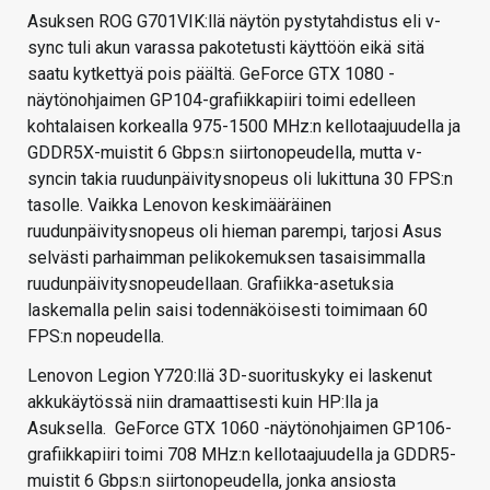
Asuksen ROG G701VIK:llä näytön pystytahdistus eli v-
sync tuli akun varassa pakotetusti käyttöön eikä sitä
saatu kytkettyä pois päältä. GeForce GTX 1080 -
näytönohjaimen GP104-grafiikkapiiri toimi edelleen
kohtalaisen korkealla 975-1500 MHz:n kellotaajuudella ja
GDDR5X-muistit 6 Gbps:n siirtonopeudella, mutta v-
syncin takia ruudunpäivitysnopeus oli lukittuna 30 FPS:n
tasolle. Vaikka Lenovon keskimääräinen
ruudunpäivitysnopeus oli hieman parempi, tarjosi Asus
selvästi parhaimman pelikokemuksen tasaisimmalla
ruudunpäivitysnopeudellaan. Grafiikka-asetuksia
laskemalla pelin saisi todennäköisesti toimimaan 60
FPS:n nopeudella.
Lenovon Legion Y720:llä 3D-suorituskyky ei laskenut
akkukäytössä niin dramaattisesti kuin HP:lla ja
Asuksella. GeForce GTX 1060 -näytönohjaimen GP106-
grafiikkapiiri toimi 708 MHz:n kellotaajuudella ja GDDR5-
muistit 6 Gbps:n siirtonopeudella, jonka ansiosta