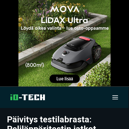
Päivitys testilabrasta:
UUTISET
Peliläppäritestin jatkot