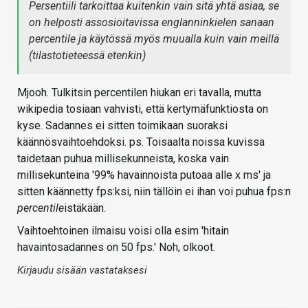
Persentiili tarkoittaa kuitenkin vain sitä yhtä asiaa, se
on helposti assosioitavissa englanninkielen sanaan
percentile ja käytössä myös muualla kuin vain meillä
(tilastotieteessä etenkin)
Mjooh. Tulkitsin percentilen hiukan eri tavalla, mutta
wikipedia tosiaan vahvisti, että kertymäfunktiosta on
kyse. Sadannes ei sitten toimikaan suoraksi
käännösvaihtoehdoksi. ps. Toisaalta noissa kuvissa
taidetaan puhua millisekunneista, koska vain
millisekunteina '99% havainnoista putoaa alle x ms' ja
sitten käännetty fps:ksi, niin tällöin ei ihan voi puhua fps:n
percentile
istäkään.
Vaihtoehtoinen ilmaisu voisi olla esim 'hitain
havaintosadannes on 50 fps.' Noh, olkoot.
Kirjaudu sisään vastataksesi