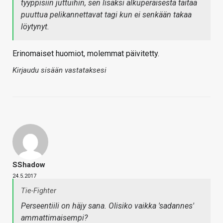
tyyppisiin juttuihin, sen lisäksi alkuperäisestä taitaa
puuttua pelikannettavat tagi kun ei senkään takaa
löytynyt.
Erinomaiset huomiot, molemmat päivitetty.
Kirjaudu sisään vastataksesi
SShadow
24.5.2017
Tie-Fighter
Perseentiili on häjy sana. Olisiko vaikka 'sadannes'
ammattimaisempi?