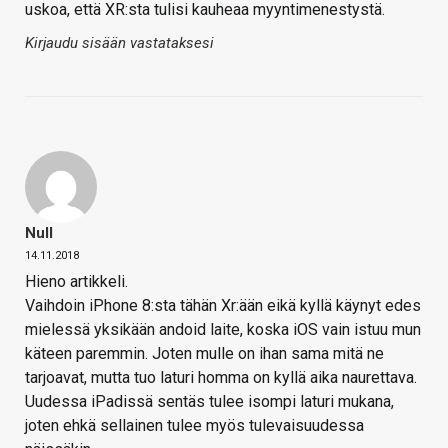
uskoa, että XR:sta tulisi kauheaa myyntimenestystä.
Kirjaudu sisään vastataksesi
Null
14.11.2018
Hieno artikkeli.
Vaihdoin iPhone 8:sta tähän Xr:ään eikä kyllä käynyt edes
mielessä yksikään andoid laite, koska iOS vain istuu mun
käteen paremmin. Joten mulle on ihan sama mitä ne
tarjoavat, mutta tuo laturi homma on kyllä aika naurettava.
Uudessa iPadissä sentäs tulee isompi laturi mukana,
joten ehkä sellainen tulee myös tulevaisuudessa