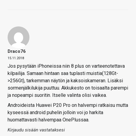
Draco76
15.11.2018
Jos pysytään iPhoneissa niin 8 plus on varteenotettava
kilpailija. Samaan hintaan saa tuplasti muistia(128Gt-
>256Gt), tarkemman näytön ja kaksoiskameran. Lisäksi
sormenjälkilukija puuttuu. Akkukesto on toisaalta parempi
ja nopeampi suoritin. Itselle valinta olisi vaikea.
Androideista Huawei P20 Pro on halvempi ratkaisu mutta
kyseessä android puhelin jolloin voi jo harkita
huomattavasti halvempaa OnePlussaa.
Kirjaudu sisään vastataksesi