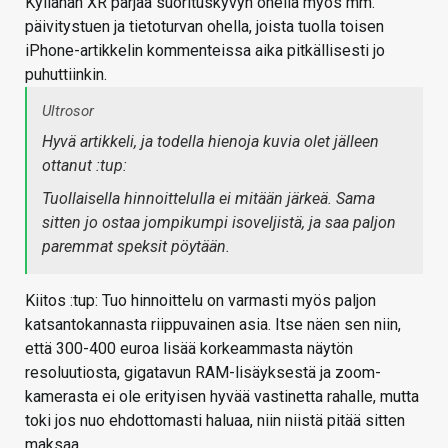
Kyllähän XR pärjää suorituskyvyn ohella myös mm.
päivitystuen ja tietoturvan ohella, joista tuolla toisen
iPhone-artikkelin kommenteissa aika pitkällisesti jo
puhuttiinkin.
Ultrosor
Hyvä artikkeli, ja todella hienoja kuvia olet jälleen
ottanut :tup:
Tuollaisella hinnoittelulla ei mitään järkeä. Sama
sitten jo ostaa jompikumpi isoveljistä, ja saa paljon
paremmat speksit pöytään.
Kiitos :tup: Tuo hinnoittelu on varmasti myös paljon
katsantokannasta riippuvainen asia. Itse näen sen niin,
että 300-400 euroa lisää korkeammasta näytön
resoluutiosta, gigatavun RAM-lisäyksestä ja zoom-
kamerasta ei ole erityisen hyvää vastinetta rahalle, mutta
toki jos nuo ehdottomasti haluaa, niin niistä pitää sitten
maksaa.