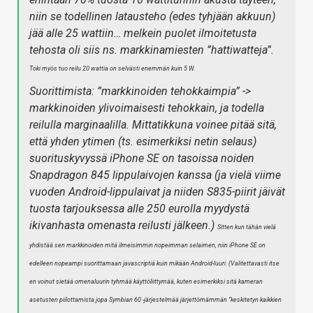
niin se todellinen latausteho (edes tyhjään akkuun)
jää alle 25 wattiin… melkein puolet ilmoitetusta
tehosta oli siis ns. markkinamiesten ”hattiwatteja”.
Toki myös tuo reilu 20 wattia on selvästi enemmän kuin 5 W.
Suorittimista: ”markkinoiden tehokkaimpia” ->
markkinoiden ylivoimaisesti tehokkain, ja todella
reilulla marginaalilla. Mittatikkuna voinee pitää sitä,
että yhden ytimen (ts. esimerkiksi netin selaus)
suorituskyvyssä iPhone SE on tasoissa noiden
Snapdragon 845 lippulaivojen kanssa (ja vielä viime
vuoden Android-lippulaivat ja niiden S835-piirit jäivät
tuosta tarjouksessa alle 250 eurolla myydystä
ikivanhasta omenasta reilusti jälkeen.)
Sitten kun tähän vielä
yhdistää sen markkinoiden mitä ilmeisimmin nopeimman selaimen, niin iPhone SE on
edelleen nopeampi suorittamaan javascriptiä kuin mikään Android-luuri. (Valitettavasti itse
en voinut sietää omenaluurin tyhmää käyttöliittymää, kuten esimerkiksi sitä kameran
asetusten piilottamista jopa Symbian 60 -järjestelmää järjettömämmän ”keskitetyn kaikkien