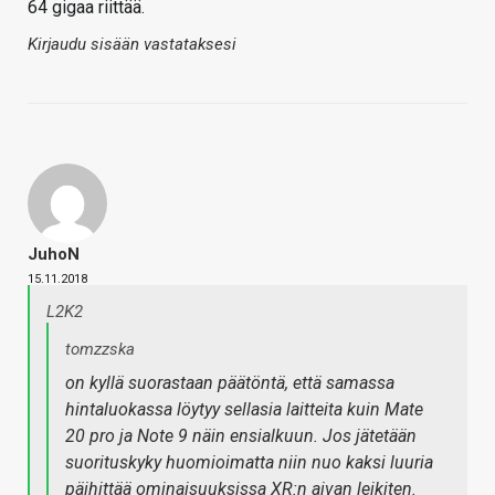
64 gigaa riittää.
Kirjaudu sisään vastataksesi
JuhoN
15.11.2018
L2K2
tomzzska
on kyllä suorastaan päätöntä, että samassa
hintaluokassa löytyy sellasia laitteita kuin Mate
20 pro ja Note 9 näin ensialkuun. Jos jätetään
suorituskyky huomioimatta niin nuo kaksi luuria
päihittää ominaisuuksissa XR:n aivan leikiten.