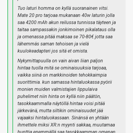
Tuo laturi homma on kyllä suoranainen vitsi.
Mate 20 pro tarjoaa mukanaan 40w laturin jolla
saa 4200 mAh akun reilussa tunnissa täyteen ja
taitaa sampassakin jonkimoinen pikalataus olla
ja omenassa pitää maksaa se 70-80€ jotta saa
lähemmäs saman tehoisen ja vielä
kuulokeadapteri jos sitä et omista.
Nykymittapuulla on vain aivan liian paljon
hintaa tuolla mitä se ominaisuuksia tarjoaa,
vaikka siinä on markkinoiden tehokkaimpia
suorittimia. kun samassa hintaluokassa pyörii
monien muiden valmistajien lippulaiva
puhelimet niin hinta on kyllä niin päätön,
tasokkaammalla näytöllä hintaa voisi pitää
järkevänä, mutta siltikin ominaisuudet jää
vajaaksi hintaluokassaan. Sinänsä en yhtään
ihmettele miksi XR:n myynti sakkaa, muutamaa
hunttia enemmällä saa tasokkaamman omenan