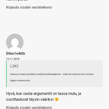
Kirjaudu sisään vastataksesi
D0m1n4t0r
15.11.2018
L2K2
Huawei ei taida myöskään sisältää kuulokeadapteria… mikä toki sopivasti taisi unohtua
Applen vihaamiselta.
Hyvä, kun vasta-argumentit on tasoa mutu, ja
osoittautuvat täysin vääriksi
Kirjaudu sisään vastataksesi