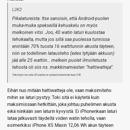
L2K2
Pikalatureista: Itse sanoisin, että Android-puolen
muka-muka spekseillä kehuskelu on myös
melkoinen vitsi. Joo, 40 watin laturi kuulostaa
tehokaalta, mutta jos sillä saa puolessa tunnissa
enintään 70% tuosta 16 wattitunnin akusta täyteen,
niin se todellinen latausteho (edes tyhjään akkuun)
jää alle 25 wattiin… melkein puolet ilmoitetusta
tehosta oli siis ns. markkinamiesten ”hattiwatteja”.
Toki myös tuo reilu 20 wattia on selvästi enemmän kuin 5 W.
Eihän nuo mitään hattiwatteja ole, vaan maksimiteho
mihin se laturi pystyy. Toki sitä ei käytetä kuin
maksimissaan hetkittäin, joka johtuu puhelimen akusta
eikä niinkään sen laturin kyvyistä. Ei iPhonenkaan laturi
lataa jatkuvasti täydellä viiden watin teholla, vaan
esimerkiksi iPhone XS Maxin 12,06 Wh akun täyteen