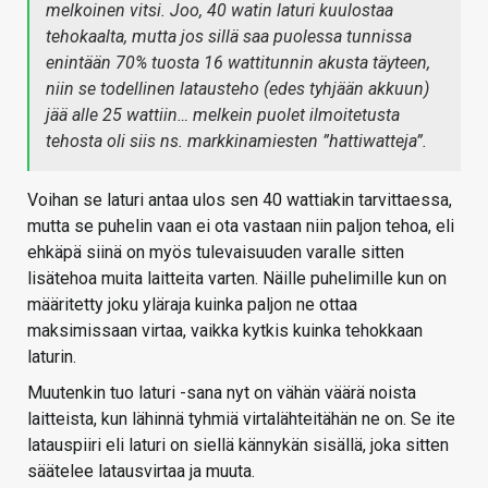
melkoinen vitsi. Joo, 40 watin laturi kuulostaa
tehokaalta, mutta jos sillä saa puolessa tunnissa
enintään 70% tuosta 16 wattitunnin akusta täyteen,
niin se todellinen latausteho (edes tyhjään akkuun)
jää alle 25 wattiin… melkein puolet ilmoitetusta
tehosta oli siis ns. markkinamiesten ”hattiwatteja”.
Voihan se laturi antaa ulos sen 40 wattiakin tarvittaessa,
mutta se puhelin vaan ei ota vastaan niin paljon tehoa, eli
ehkäpä siinä on myös tulevaisuuden varalle sitten
lisätehoa muita laitteita varten. Näille puhelimille kun on
määritetty joku yläraja kuinka paljon ne ottaa
maksimissaan virtaa, vaikka kytkis kuinka tehokkaan
laturin.
Muutenkin tuo laturi -sana nyt on vähän väärä noista
laitteista, kun lähinnä tyhmiä virtalähteitähän ne on. Se ite
latauspiiri eli laturi on siellä kännykän sisällä, joka sitten
säätelee latausvirtaa ja muuta.