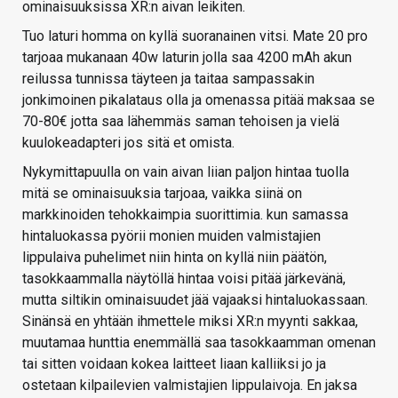
ominaisuuksissa XR:n aivan leikiten.
Tuo laturi homma on kyllä suoranainen vitsi. Mate 20 pro
tarjoaa mukanaan 40w laturin jolla saa 4200 mAh akun
reilussa tunnissa täyteen ja taitaa sampassakin
jonkimoinen pikalataus olla ja omenassa pitää maksaa se
70-80€ jotta saa lähemmäs saman tehoisen ja vielä
kuulokeadapteri jos sitä et omista.
Nykymittapuulla on vain aivan liian paljon hintaa tuolla
mitä se ominaisuuksia tarjoaa, vaikka siinä on
markkinoiden tehokkaimpia suorittimia. kun samassa
hintaluokassa pyörii monien muiden valmistajien
lippulaiva puhelimet niin hinta on kyllä niin päätön,
tasokkaammalla näytöllä hintaa voisi pitää järkevänä,
mutta siltikin ominaisuudet jää vajaaksi hintaluokassaan.
Sinänsä en yhtään ihmettele miksi XR:n myynti sakkaa,
muutamaa hunttia enemmällä saa tasokkaamman omenan
tai sitten voidaan kokea laitteet liaan kalliiksi jo ja
ostetaan kilpailevien valmistajien lippulaivoja. En jaksa