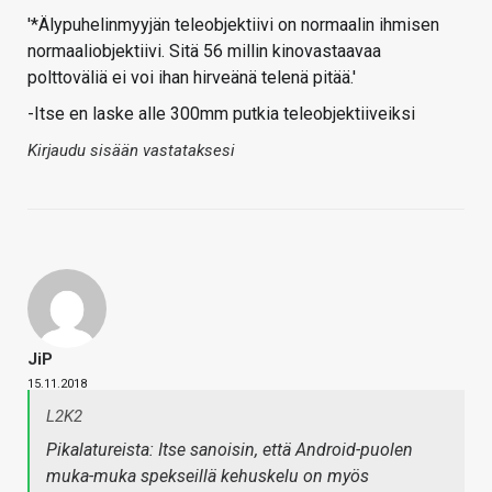
'*Älypuhelinmyyjän teleobjektiivi on normaalin ihmisen
normaaliobjektiivi. Sitä 56 millin kinovastaavaa
polttoväliä ei voi ihan hirveänä telenä pitää.'
-Itse en laske alle 300mm putkia teleobjektiiveiksi
Kirjaudu sisään vastataksesi
JiP
15.11.2018
L2K2
Pikalatureista: Itse sanoisin, että Android-puolen
muka-muka spekseillä kehuskelu on myös