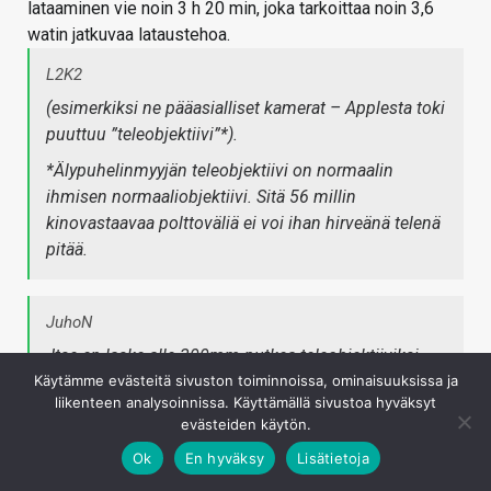
lataaminen vie noin 3 h 20 min, joka tarkoittaa noin 3,6
watin jatkuvaa lataustehoa.
L2K2
(esimerkiksi ne pääasialliset kamerat – Applesta toki
puuttuu ”teleobjektiivi”*).
*Älypuhelinmyyjän teleobjektiivi on normaalin
ihmisen normaaliobjektiivi. Sitä 56 millin
kinovastaavaa polttoväliä ei voi ihan hirveänä telenä
pitää.
JuhoN
-Itse en laske alle 300mm putkea teleobjektiiviksi
Käytämme evästeitä sivuston toiminnoissa, ominaisuuksissa ja
liikenteen analysoinnissa. Käyttämällä sivustoa hyväksyt
Normaaliobjektiivi on polttoväliltään noin kuvakennon
evästeiden käytön.
lävistäjän kokoinen. Kinovastaava normaaliobjektiivin
Ok
En hyväksy
Lisätietoja
polttoväli on siis noin 43 mm. Yli 50 mm:n kinovastaavaa