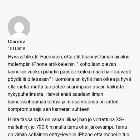
Clarenz
15.11.2018
Hyvä artikkeli! Huomasin, että olit lisännyt tämän ainakin
molempiin iPhone artikkeleihin: " kohollaan olevan
kameran vuoksi puhelin pääsee keikkumaan häiritsevästi
pöydällä ollessaan." Huomiona on kyllä ihan oikea ja hyvä
olla siellä, mutta tuo pätee suurimpaan osaan kaikista
nykypuhelimista. Harvat enää saadaan ilman
kamerakohoumaa tehtyä ja niissä yleensä on sitten
kompromissejä sen kameran suhteen.
Hinta tässä kyllä on vähän liikaa(ihan jo verrattuna XS-
malleihin), jo 790 € hinnalla tämä olisi järkevämpi. Tämä
on vähän sellainen entry-levelin iPhone että monelle tuo