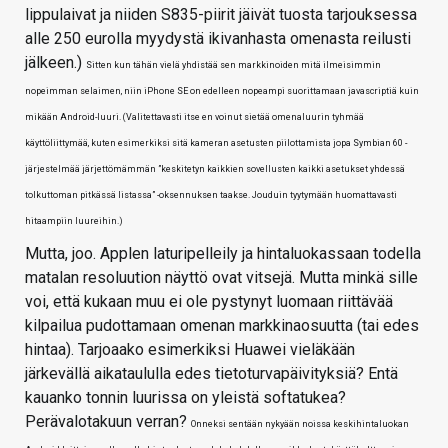
lippulaivat ja niiden S835-piirit jäivät tuosta tarjouksessa
alle 250 eurolla myydystä ikivanhasta omenasta reilusti
jälkeen.)
Sitten kun tähän vielä yhdistää sen markkinoiden mitä ilmeisimmin
nopeimman selaimen, niin iPhone SE on edelleen nopeampi suorittamaan javascriptiä kuin
mikään Android-luuri. (Valitettavasti itse en voinut sietää omenaluurin tyhmää
käyttöliittymää, kuten esimerkiksi sitä kameran asetusten piilottamista jopa Symbian 60 -
järjestelmää järjettömämmän ”keskitetyn kaikkien sovellusten kaikki asetukset yhdessä
tolkuttoman pitkässä listassa” -oksennuksen taakse. Jouduin tyytymään huomattavasti
hitaampiin luureihin.)
Mutta, joo. Applen laturipelleily ja hintaluokassaan todella
matalan resoluution näyttö ovat vitsejä. Mutta minkä sille
voi, että kukaan muu ei ole pystynyt luomaan riittävää
kilpailua pudottamaan omenan markkinaosuutta (tai edes
hintaa). Tarjoaako esimerkiksi Huawei vieläkään
järkevällä aikataululla edes tietoturvapäivityksiä? Entä
kauanko tonnin luurissa on yleistä softatukea?
Perävalotakuun verran?
Onneksi sentään nykyään noissa keskihintaluokan