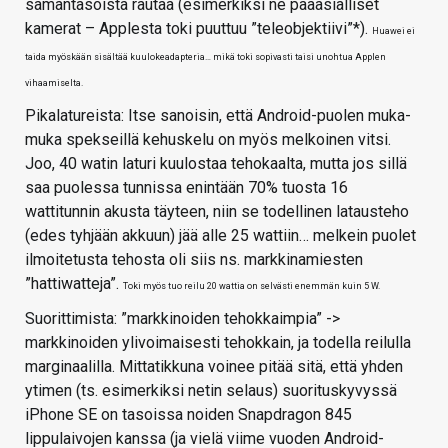
samantasoista rautaa (esimerkiksi ne pääasialliset
kamerat – Applesta toki puuttuu ”teleobjektiivi”*).
Huawei ei
taida myöskään sisältää kuulokeadapteria… mikä toki sopivasti taisi unohtua Applen
vihaamiselta.
Pikalatureista: Itse sanoisin, että Android-puolen muka-
muka spekseillä kehuskelu on myös melkoinen vitsi.
Joo, 40 watin laturi kuulostaa tehokaalta, mutta jos sillä
saa puolessa tunnissa enintään 70% tuosta 16
wattitunnin akusta täyteen, niin se todellinen latausteho
(edes tyhjään akkuun) jää alle 25 wattiin… melkein puolet
ilmoitetusta tehosta oli siis ns. markkinamiesten
”hattiwatteja”.
Toki myös tuo reilu 20 wattia on selvästi enemmän kuin 5 W.
Suorittimista: ”markkinoiden tehokkaimpia” ->
markkinoiden ylivoimaisesti tehokkain, ja todella reilulla
marginaalilla. Mittatikkuna voinee pitää sitä, että yhden
ytimen (ts. esimerkiksi netin selaus) suorituskyvyssä
iPhone SE on tasoissa noiden Snapdragon 845
lippulaivojen kanssa (ja vielä viime vuoden Android-