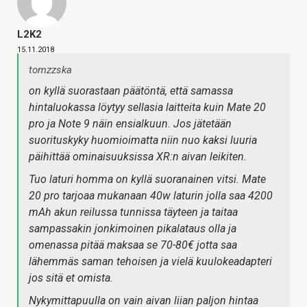
L2K2
15.11.2018
tomzzska
on kyllä suorastaan päätöntä, että samassa
hintaluokassa löytyy sellasia laitteita kuin Mate 20
pro ja Note 9 näin ensialkuun. Jos jätetään
suorituskyky huomioimatta niin nuo kaksi luuria
päihittää ominaisuuksissa XR:n aivan leikiten.
Tuo laturi homma on kyllä suoranainen vitsi. Mate
20 pro tarjoaa mukanaan 40w laturin jolla saa 4200
mAh akun reilussa tunnissa täyteen ja taitaa
sampassakin jonkimoinen pikalataus olla ja
omenassa pitää maksaa se 70-80€ jotta saa
lähemmäs saman tehoisen ja vielä kuulokeadapteri
jos sitä et omista.
Nykymittapuulla on vain aivan liian paljon hintaa