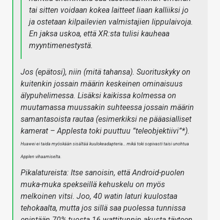
tai sitten voidaan kokea laitteet liaan kalliiksi jo
ja ostetaan kilpailevien valmistajien lippulaivoja.
En jaksa uskoa, että XR:sta tulisi kauheaa
myyntimenestystä.
Jos (epätosi), niin (mitä tahansa). Suorituskyky on
kuitenkin jossain määrin keskeinen ominaisuus
älypuhelimessa. Lisäksi kaikissa kolmessa on
muutamassa muussakin suhteessa jossain määrin
samantasoista rautaa (esimerkiksi ne pääasialliset
kamerat – Applesta toki puuttuu ”teleobjektiivi”*).
Huawei ei taida myöskään sisältää kuulokeadapteria… mikä toki sopivasti taisi unohtua
Applen vihaamiselta.
Pikalatureista: Itse sanoisin, että Android-puolen
muka-muka spekseillä kehuskelu on myös
melkoinen vitsi. Joo, 40 watin laturi kuulostaa
tehokaalta, mutta jos sillä saa puolessa tunnissa
enintään 70% tuosta 16 wattitunnin akusta täyteen,