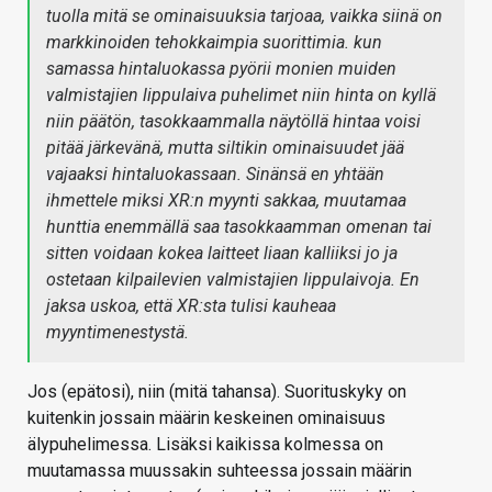
tuolla mitä se ominaisuuksia tarjoaa, vaikka siinä on
markkinoiden tehokkaimpia suorittimia. kun
samassa hintaluokassa pyörii monien muiden
valmistajien lippulaiva puhelimet niin hinta on kyllä
niin päätön, tasokkaammalla näytöllä hintaa voisi
pitää järkevänä, mutta siltikin ominaisuudet jää
vajaaksi hintaluokassaan. Sinänsä en yhtään
ihmettele miksi XR:n myynti sakkaa, muutamaa
hunttia enemmällä saa tasokkaamman omenan tai
sitten voidaan kokea laitteet liaan kalliiksi jo ja
ostetaan kilpailevien valmistajien lippulaivoja. En
jaksa uskoa, että XR:sta tulisi kauheaa
myyntimenestystä.
Jos (epätosi), niin (mitä tahansa). Suorituskyky on
kuitenkin jossain määrin keskeinen ominaisuus
älypuhelimessa. Lisäksi kaikissa kolmessa on
muutamassa muussakin suhteessa jossain määrin