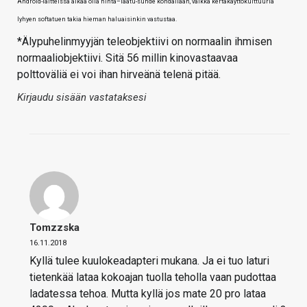
Android-laitteissa alkaa olla hinta–laatu-suhde kohdallaan, vaikka kertakäyttökulttuuria
lyhyen softatuen takia hieman haluaisinkin vastustaa.
*Älypuhelinmyyjän teleobjektiivi on normaalin ihmisen
normaaliobjektiivi. Sitä 56 millin kinovastaavaa
polttoväliä ei voi ihan hirveänä telenä pitää.
Kirjaudu sisään vastataksesi
Tomzzska
16.11.2018
Kyllä tulee kuulokeadapteri mukana. Ja ei tuo laturi
tietenkää lataa kokoajan tuolla teholla vaan pudottaa
ladatessa tehoa. Mutta kyllä jos mate 20 pro lataa