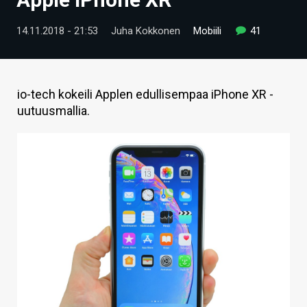
ARTIKKELIT
14.11.2018 - 21:53
Juha Kokkonen
Mobiili
41
VIDEOT
TECHBBS
io-tech kokeili Applen edullisempaa iPhone XR -
TIETOA
uutuusmallia.
HINTA.FI
KAUPPA
VAIHDA TEEMA
HAKU