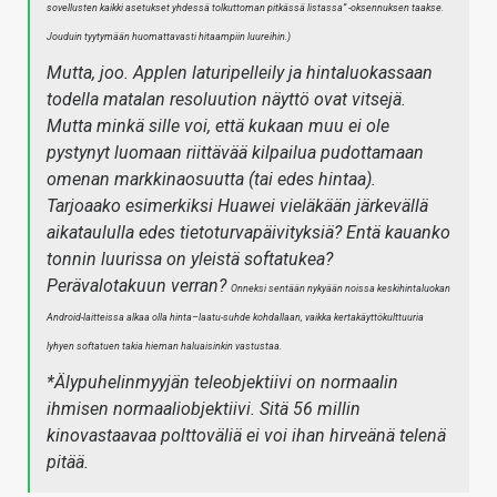
sovellusten kaikki asetukset yhdessä tolkuttoman pitkässä listassa” -oksennuksen taakse.
Jouduin tyytymään huomattavasti hitaampiin luureihin.)
Mutta, joo. Applen laturipelleily ja hintaluokassaan
todella matalan resoluution näyttö ovat vitsejä.
Mutta minkä sille voi, että kukaan muu ei ole
pystynyt luomaan riittävää kilpailua pudottamaan
omenan markkinaosuutta (tai edes hintaa).
Tarjoaako esimerkiksi Huawei vieläkään järkevällä
aikataululla edes tietoturvapäivityksiä? Entä kauanko
tonnin luurissa on yleistä softatukea?
Perävalotakuun verran?
Onneksi sentään nykyään noissa keskihintaluokan
Android-laitteissa alkaa olla hinta–laatu-suhde kohdallaan, vaikka kertakäyttökulttuuria
lyhyen softatuen takia hieman haluaisinkin vastustaa.
*Älypuhelinmyyjän teleobjektiivi on normaalin
ihmisen normaaliobjektiivi. Sitä 56 millin
kinovastaavaa polttoväliä ei voi ihan hirveänä telenä
pitää.