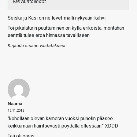
värivaihtoehdot.
Seiska ja Kasi on ne level-malli nykyään :kahvi:
Toi pikalaturin puuttuminen on kyllä erikoista, montahan
senttiä tulee eroa hinnassa tavalliseen.
Kirjaudu sisään vastataksesi
Naama
15.11.2018
"kohollaan olevan kameran vuoksi puhelin pääsee
keikkumaan häiritsevästi pöydällä ollessaan." XDDD
Tää oli paras.