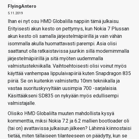
FlyingAntero
5.11.2019
Ihan ei nyt osu HMD Globalilla nappiin tämä julkaisu.
Erityisesti akun kesto on pettymys, kun Nokia 7 Plussan
akun kesto oli samalla järjestelmäpiirillä ja vain vähän
isommalla akulla huomattavasti parempi. Asia olisi
saattanut olla ratkaistavissa juurikin sillä modernimmalla
järjestelmäpiirillä ja sitä myöten uudemmalla
valmistustekniikalla. Vaihtoehtoisesti olisi voinut myös
käyttää vanhempaa lippulaivapiiriä kuten Snapdragon 835
piiriä. Se on kuitenkin valmistettu 10nm tekniikalla ja
vastaa suorituskyvyltään uusimpia 700 -sarjalaisia.
Käsittääkseni SD835 on nykyään myös edullisempi
valmistajalle.
Olisiko HMD Globalilta muuten mahdollista kysyä
kommenttia, miksi Nokia 7.2 ja 6.2 mallien bootloader oli
(tai on) avattavissa julkaisun jälkeen? Lähinnä kiinnostaisi
tietää, miten tällaiseen tilanteeseen on päädytty, kun se