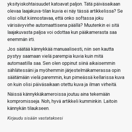
yksityiskohtaisuudet katoavat paljon. Tätä päiväsaikaan
olevaa laajakuva-tilan kuvia ei näy tässä artikkelissa? Se
olisi ollut kiinnostavaa, että onko softassa joku
värisävyvirhe automaattisena päällä? Muutenkin ei sitä
laajakuvasta paljoa voi odottaa kun pääkamerasta saa
enemmän irti.
Jos säätää kännykkää manuaalisesti, niin sen kautta
pystyy saamaan vielä parempia kuvia kuin mitä
automaatilla saa. Sen olen oppinut siinä aikaisemmin
sählätessäni ja myöhemmin järjestelmäkamerassa opin
säätämään vielä paremmin, kun pimeässä kellarissa kuva
on kuin olisi päiväsaikaan otettu kuva ja ilman virheitä.
Näissä kännykkäkameroissa joutuu aina tekemään
kompromisseja. Noh, hyvä artikkeli kumminkin. Laitoin
kännykän tilaukseen.
Kirjaudu sisään vastataksesi