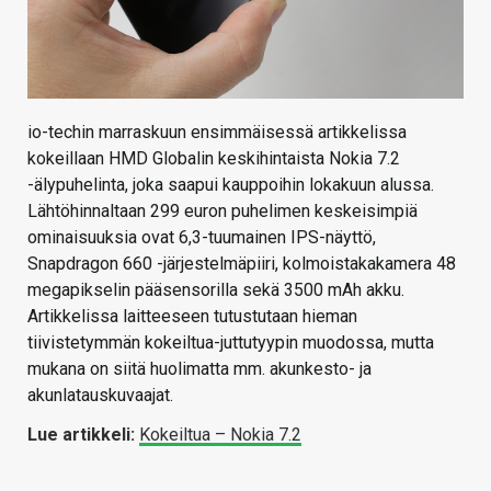
io-techin marraskuun ensimmäisessä artikkelissa
kokeillaan HMD Globalin keskihintaista Nokia 7.2
-älypuhelinta, joka saapui kauppoihin lokakuun alussa.
Lähtöhinnaltaan 299 euron puhelimen keskeisimpiä
ominaisuuksia ovat 6,3-tuumainen IPS-näyttö,
Snapdragon 660 -järjestelmäpiiri, kolmoistakakamera 48
megapikselin pääsensorilla sekä 3500 mAh akku.
Artikkelissa laitteeseen tutustutaan hieman
tiivistetymmän kokeiltua-juttutyypin muodossa, mutta
mukana on siitä huolimatta mm. akunkesto- ja
akunlatauskuvaajat.
Lue artikkeli:
Kokeiltua – Nokia 7.2