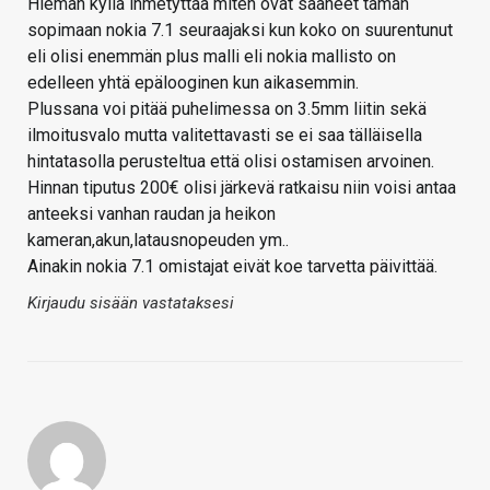
Hieman kyllä ihmetyttää miten ovat saaneet tämän
sopimaan nokia 7.1 seuraajaksi kun koko on suurentunut
eli olisi enemmän plus malli eli nokia mallisto on
edelleen yhtä epälooginen kun aikasemmin.
Plussana voi pitää puhelimessa on 3.5mm liitin sekä
ilmoitusvalo mutta valitettavasti se ei saa tälläisella
hintatasolla perusteltua että olisi ostamisen arvoinen.
Hinnan tiputus 200€ olisi järkevä ratkaisu niin voisi antaa
anteeksi vanhan raudan ja heikon
kameran,akun,latausnopeuden ym..
Ainakin nokia 7.1 omistajat eivät koe tarvetta päivittää.
Kirjaudu sisään vastataksesi