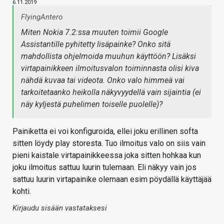
6.11.2019
FlyingAntero
Miten Nokia 7.2:ssa muuten toimii Google
Assistantille pyhitetty lisäpainke? Onko sitä
mahdollista ohjelmoida muuhun käyttöön? Lisäksi
virtapainikkeen ilmoitusvalon toiminnasta olisi kiva
nähdä kuvaa tai videota. Onko valo himmeä vai
tarkoitetaanko heikolla näkyvyydellä vain sijaintia (ei
näy kyljestä puhelimen toiselle puolelle)?
Painiketta ei voi konfiguroida, ellei joku erillinen softa
sitten löydy play storesta. Tuo ilmoitus valo on siis vain
pieni kaistale virtapainikkeessa joka sitten hohkaa kun
joku ilmoitus sattuu luurin tulemaan. Eli näkyy vain jos
sattuu luurin virtapainike olemaan esim pöydällä käyttäjää
kohti.
Kirjaudu sisään vastataksesi