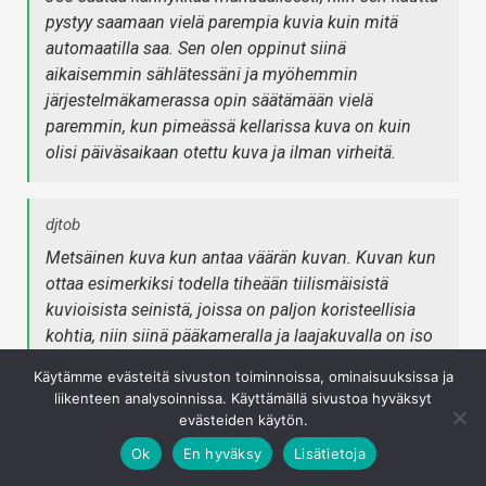
pystyy saamaan vielä parempia kuvia kuin mitä
automaatilla saa. Sen olen oppinut siinä
aikaisemmin sählätessäni ja myöhemmin
järjestelmäkamerassa opin säätämään vielä
paremmin, kun pimeässä kellarissa kuva on kuin
olisi päiväsaikaan otettu kuva ja ilman virheitä.
djtob
Metsäinen kuva kun antaa väärän kuvan. Kuvan kun
ottaa esimerkiksi todella tiheään tiilismäisistä
kuvioisista seinistä, joissa on paljon koristeellisia
kohtia, niin siinä pääkameralla ja laajakuvalla on iso
ero päiväsaikaan, mutta laajakuvassa se näkyy
Käytämme evästeitä sivuston toiminnoissa, ominaisuuksissa ja
punertavana esim. sininen taivas on vähän
liikenteen analysoinnissa. Käyttämällä sivustoa hyväksyt
punertava. Mutta pääkameralla se on täysin
evästeiden käytön.
yksityiskohtainen. Siinä ei tosin selvinnyt, että
Ok
En hyväksy
Lisätietoja
mitenkäs ne raakakuvat näkyvät. Raakakuvien kautta