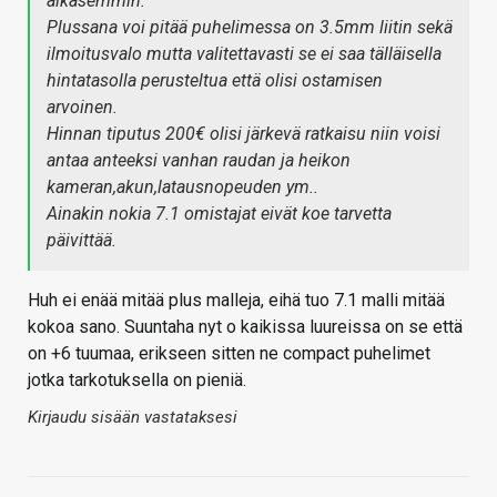
aikasemmin.
Plussana voi pitää puhelimessa on 3.5mm liitin sekä
ilmoitusvalo mutta valitettavasti se ei saa tälläisella
hintatasolla perusteltua että olisi ostamisen
arvoinen.
Hinnan tiputus 200€ olisi järkevä ratkaisu niin voisi
antaa anteeksi vanhan raudan ja heikon
kameran,akun,latausnopeuden ym..
Ainakin nokia 7.1 omistajat eivät koe tarvetta
päivittää.
Huh ei enää mitää plus malleja, eihä tuo 7.1 malli mitää
kokoa sano. Suuntaha nyt o kaikissa luureissa on se että
on +6 tuumaa, erikseen sitten ne compact puhelimet
jotka tarkotuksella on pieniä.
Kirjaudu sisään vastataksesi