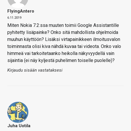
FlyingAntero
6.11.2019
Miten Nokia 7.2:ssa muuten toimii Google Assistantille
pyhitetty lisäpainke? Onko sitä mahdollista ohjelmoida
muuhun käyttöön? Lisäksi virtapainikkeen ilmoitusvalon
toiminnasta olisi kiva nähdä kuvaa tai videota. Onko valo
himmeä vai tarkoitetaanko heikolla näkyvyydellä vain
sijaintia (ei näy kyljestä puhelimen toiselle puolelle)?
Kirjaudu sisään vastataksesi
Juha Uotila