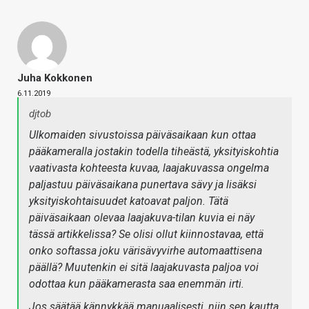
Juha Kokkonen
6.11.2019
djtob
Ulkomaiden sivustoissa päiväsaikaan kun ottaa
pääkameralla jostakin todella tiheästä, yksityiskohtia
vaativasta kohteesta kuvaa, laajakuvassa ongelma
paljastuu päiväsaikana punertava sävy ja lisäksi
yksityiskohtaisuudet katoavat paljon. Tätä
päiväsaikaan olevaa laajakuva-tilan kuvia ei näy
tässä artikkelissa? Se olisi ollut kiinnostavaa, että
onko softassa joku värisävyvirhe automaattisena
päällä? Muutenkin ei sitä laajakuvasta paljoa voi
odottaa kun pääkamerasta saa enemmän irti.
Jos säätää kännykkää manuaalisesti, niin sen kautta