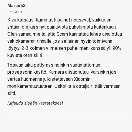
Marsu53
5.11.2019
Kiva katsaus. Kummasti painot nousevat, vaikka en
yhtään ole kärsinyt painavista puhelimista kuitenkaan.
Olen samaa mieltä, että Gcam kannattaa lähes aina ottaa
vakiokameran rinnalle, jos sellainen hyvin toimivana
löytyy. 2-3 kolmen viimeisen puhelimeni kanssa yli 90%
kuvista otan sillä.
Tosiaan aika pettymys noinkin vaatimattoman
prosessorin käyttö. Kamera alisuoriutuu, varsinkin jos
vertaa huomenna julkistettavaan Xiaomin
monikamerauutuuteen. Uskollisia ostajia riittää varmaan
silti.
Kirjaudu sisään vastataksesi