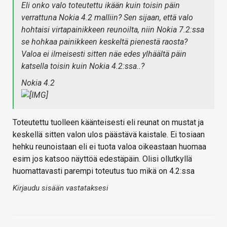
Eli onko valo toteutettu ikään kuin toisin päin
verrattuna Nokia 4.2 malliin? Sen sijaan, että valo
hohtaisi virtapainikkeen reunoilta, niin Nokia 7.2:ssa
se hohkaa painikkeen keskeltä pienestä raosta?
Valoa ei ilmeisesti sitten näe edes ylhäältä päin
katsella toisin kuin Nokia 4.2:ssa..?
Nokia 4.2
Toteutettu tuolleen käänteisesti eli reunat on mustat ja
keskellä sitten valon ulos päästävä kaistale. Ei tosiaan
hehku reunoistaan eli ei tuota valoa oikeastaan huomaa
esim jos katsoo näyttöä edestäpäin. Olisi ollutkyllä
huomattavasti parempi toteutus tuo mikä on 4.2:ssa
Kirjaudu sisään vastataksesi