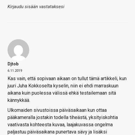
Kirjaudu sisään vastataksesi
Djtob
6.11.2019
Kas vain, että sopivaan aikaan on tullut tämä artikkeli, kun
juuri Juha Kokkoselta kyselin, niin ei ehdi marraskuun
aikana kuin puolessa välissä ehkä testailemaan sitä
kännykkää.
Ulkomaiden sivustoissa päiväsaikaan kun ottaa
pääkameralla jostakin todella tiheästä, yksityiskohtia
vaativasta kohteesta kuvaa, laajakuvassa ongelma
paljastuu päiväsaikana punertava sävy ja lisäksi