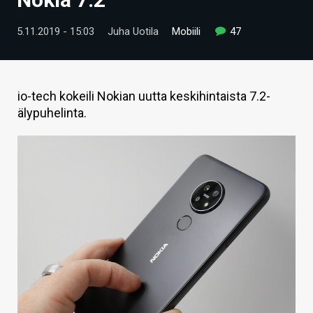
ARTIKKELIT
5.11.2019 - 15:03
Juha Uotila
Mobiili
47
VIDEOT
TECHBBS
io-tech kokeili Nokian uutta keskihintaista 7.2-
TIETOA
älypuhelinta.
HINTA.FI
KAUPPA
VAIHDA TEEMA
HAKU