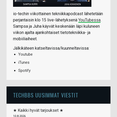
io-techin viikottainen tekniikkapodcast lähetetään
perjantaisin klo 15 live-lähetyksenä
YouTubessa
.
Sampsa ja Juha käyvät keskenään läpi kuluneen
viikon ajalta ajankohtaiset tietotekniikka- ja
mobiiliaiheet.
Jälkikäteen katseltavissa/kuunneltavissa:
Youtube
iTunes
Spotify
TECHBBS UUSIMMAT VIESTIT
★ Kaikki hyvät tarjoukset ★
10.8.2026