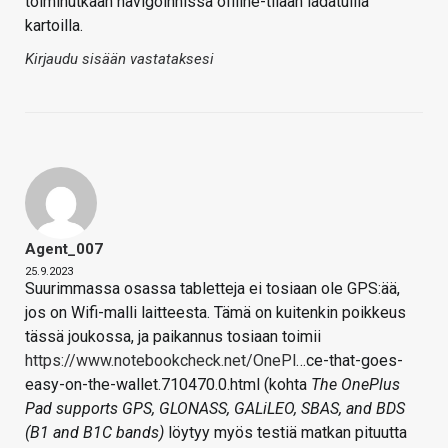
toiminutkaan navigoinnissa offline-tilaan ladatuilla
kartoilla.
Kirjaudu sisään vastataksesi
Agent_007
25.9.2023
Suurimmassa osassa tabletteja ei tosiaan ole GPS:ää,
jos on Wifi-malli laitteesta. Tämä on kuitenkin poikkeus
tässä joukossa, ja paikannus tosiaan toimii
https://www.notebookcheck.net/OnePl
…ce-that-goes-
easy-on-the-wallet.710470.0.html (kohta
The OnePlus
Pad supports GPS, GLONASS, GALiLEO, SBAS, and BDS
(B1 and B1C bands)
löytyy myös testiä matkan pituutta