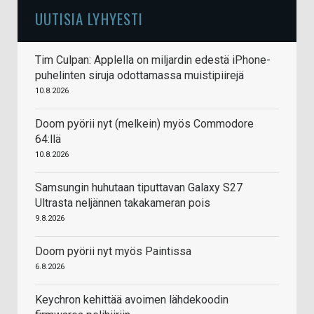
UUTISIA LYHYESTI
Tim Culpan: Applella on miljardin edestä iPhone-
puhelinten siruja odottamassa muistipiirejä
10.8.2026
Doom pyörii nyt (melkein) myös Commodore
64:llä
10.8.2026
Samsungin huhutaan tiputtavan Galaxy S27
Ultrasta neljännen takakameran pois
9.8.2026
Doom pyörii nyt myös Paintissa
6.8.2026
Keychron kehittää avoimen lähdekoodin