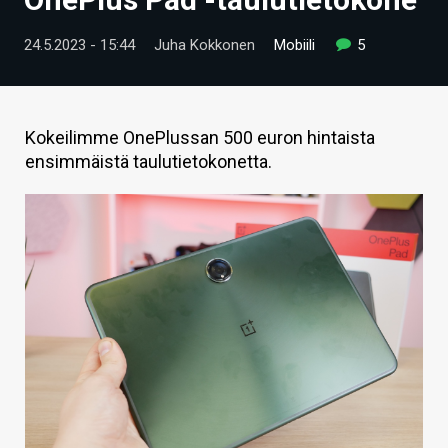
ARTIKKELIT
24.5.2023 - 15:44
Juha Kokkonen
Mobiili
5
VIDEOT
TECHBBS
Kokeilimme OnePlussan 500 euron hintaista
TIETOA
ensimmäistä taulutietokonetta.
HINTA.FI
KAUPPA
VAIHDA TEEMA
HAKU