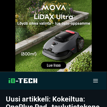
Uusi artikkeli: Kokeiltua:
UUTISET
OnePlus Pad -taulutietokone