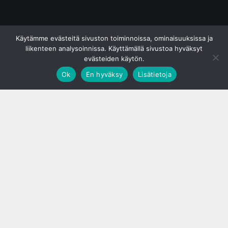
© S&J Media Oy
Käytämme evästeitä sivuston toiminnoissa, ominaisuuksissa ja
liikenteen analysoinnissa. Käyttämällä sivustoa hyväksyt
evästeiden käytön.
Ok
En hyväksy
Lisätietoja
;