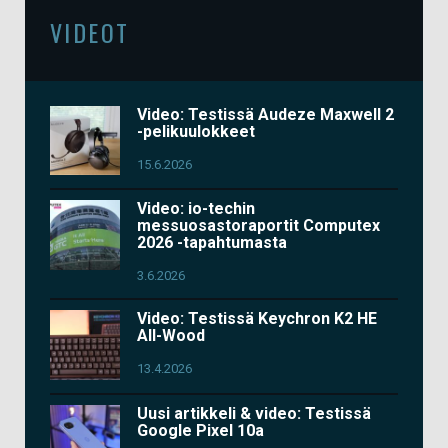
VIDEOT
Video: Testissä Audeze Maxwell 2
-pelikuulokkeet
15.6.2026
Video: io-techin
messuosastoraportit Computex
2026 -tapahtumasta
3.6.2026
Video: Testissä Keychron K2 HE
All-Wood
13.4.2026
Uusi artikkeli & video: Testissä
Google Pixel 10a