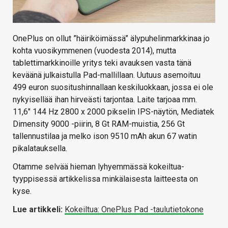
OnePlus on ollut ”häiriköimässä” älypuhelinmarkkinaa jo
kohta vuosikymmenen (vuodesta 2014), mutta
tablettimarkkinoille yritys teki avauksen vasta tänä
keväänä julkaistulla Pad-mallillaan. Uutuus asemoituu
499 euron suositushinnallaan keskiluokkaan, jossa ei ole
nykyisellää ihan hirveästi tarjontaa. Laite tarjoaa mm.
11,6″ 144 Hz 2800 x 2000 pikselin IPS-näytön, Mediatek
Dimensity 9000 -piirin, 8 Gt RAM-muistia, 256 Gt
tallennustilaa ja melko ison 9510 mAh akun 67 watin
pikalatauksella.
Otamme selvää hieman lyhyemmässä kokeiltua-
tyyppisessä artikkelissa minkälaisesta laitteesta on
kyse.
Lue artikkeli:
Kokeiltua: OnePlus Pad -taulutietokone