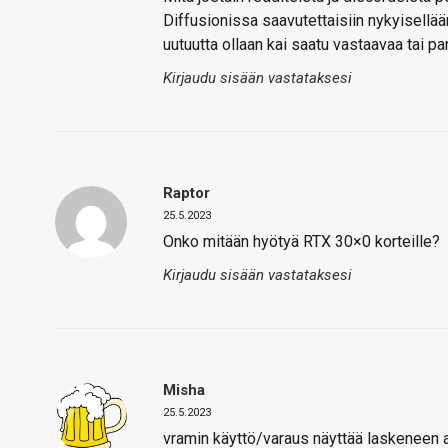
Diffusionissa saavutettaisiin nykyisellää
uutuutta ollaan kai saatu vastaavaa tai p
Kirjaudu sisään vastataksesi
Raptor
25.5.2023
Onko mitään hyötyä RTX 30×0 korteille?
Kirjaudu sisään vastataksesi
Misha
25.5.2023
vramin käyttö/varaus näyttää laskeneen ai