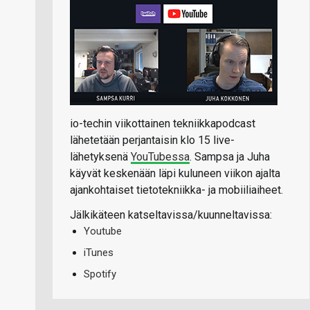
io-techin viikottainen tekniikkapodcast
lähetetään perjantaisin klo 15 live-
lähetyksenä
YouTubessa
. Sampsa ja Juha
käyvät keskenään läpi kuluneen viikon ajalta
ajankohtaiset tietotekniikka- ja mobiiliaiheet.
Jälkikäteen katseltavissa/kuunneltavissa:
Youtube
iTunes
Spotify