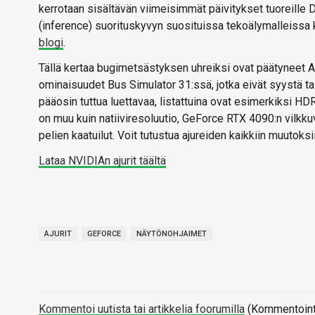
kerrotaan sisältävän viimeisimmät päivitykset tuoreille 
(inference) suorituskyvyn suosituissa tekoälymalleissa 
blogi
.
Tällä kertaa bugimetsästyksen uhreiksi ovat päätyneet 
ominaisuudet Bus Simulator 31:ssä, jotka eivät syystä tai
pääosin tuttua luettavaa, listattuina ovat esimerkiksi H
on muu kuin natiiviresoluutio, GeForce RTX 4090:n vilkk
pelien kaatuilut. Voit tutustua ajureiden kaikkiin muutoks
Lataa NVIDIAn ajurit täältä
AJURIT
GEFORCE
NÄYTÖNOHJAIMET
Kommentoi uutista tai artikkelia foorumilla
(Kommentointi 