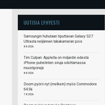
UUTISIA LYHYESTI
Samsungin huhutaan tiputtavan Galaxy S27
Ultrasta neljännen takakameran pois
8.8.2026
Tim Culpan: Applella on miljardin edestä
iPhone-puhelinten siruja odottamassa
muistipiirejä
8.8.2026
Doom pyörii nyt (melkein) myös Commodore
64:llä
7.8.2026