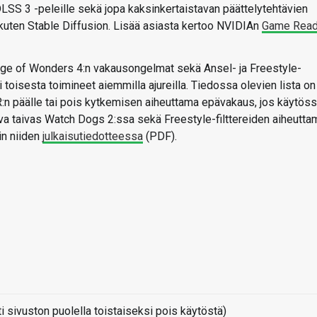
DLSS 3 -peleille sekä jopa kaksinkertaistavan päättelytehtävien
kuten Stable Diffusion. Lisää asiasta kertoo NVIDIAn
Game Read
Age of Wonders 4:n vakausongelmat sekä Ansel- ja Freestyle-
 toisesta toimineet aiemmilla ajureilla. Tiedossa olevien lista on
DR:n päälle tai pois kytkemisen aiheuttama epävakaus, jos käytös
uva taivas Watch Dogs 2:ssa sekä Freestyle-filttereiden aiheutta
iin niiden
julkaisutiedotteessa
(PDF).
sivuston puolella toistaiseksi pois käytöstä)