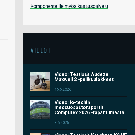
Komponenteille myös kasauspalvelu
VIDEOT
Video: Testissä Audeze
Maxwell 2 -pelikuulokkeet
15.6.2026
Video: io-techin
messuosastoraportit
Computex 2026 -tapahtumasta
3.6.2026