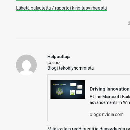
Lähetä palautetta / raportoi kirjoitusvirheestä
Halpuuttaja
24.5.2023
Blogi tekoälyhommista:
Driving Innovation
At the Microsoft Bui
advancements in Win
blogs.nvidia.com
Mitä jostain redditeistä ja discordeista p