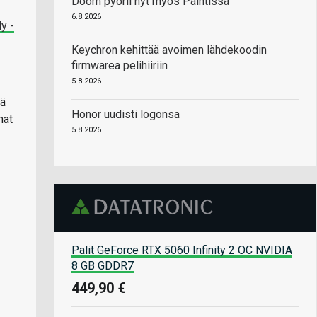
Doom pyörii nyt myös Paintissa
6.8.2026
y -
Keychron kehittää avoimen lähdekoodin
firmwarea pelihiiriin
5.8.2026
sä
Honor uudisti logonsa
mat
5.8.2026
Palit GeForce RTX 5060 Infinity 2 OC NVIDIA
8 GB GDDR7
449,90 €