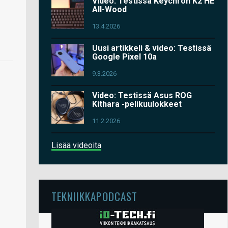
Video: Testissä Keychron K2 HE
All-Wood
13.4.2026
Uusi artikkeli & video: Testissä
Google Pixel 10a
9.3.2026
Video: Testissä Asus ROG
Kithara -pelikuulokkeet
11.2.2026
Lisää videoita
TEKNIIKKAPODCAST