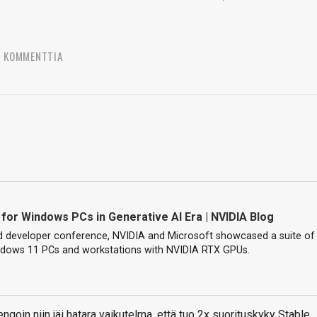
3 KOMMENTTIA
 for Windows PCs in Generative AI Era | NVIDIA Blog
ld developer conference, NVIDIA and Microsoft showcased a suite of
dows 11 PCs and workstations with NVIDIA RTX GPUs.
engoin niin jäi hatara vaikutelma, että tuo 2x suorituskyky Stable