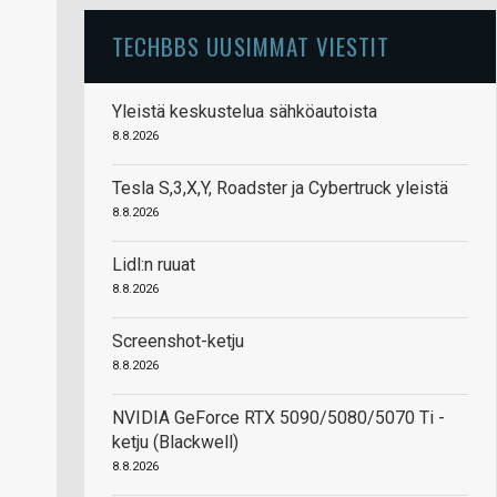
TECHBBS UUSIMMAT VIESTIT
Yleistä keskustelua sähköautoista
8.8.2026
Tesla S,3,X,Y, Roadster ja Cybertruck yleistä
8.8.2026
Lidl:n ruuat
8.8.2026
Screenshot-ketju
8.8.2026
NVIDIA GeForce RTX 5090/5080/5070 Ti -
ketju (Blackwell)
8.8.2026