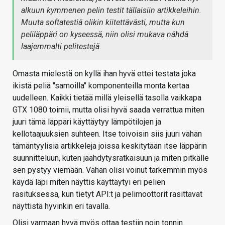
alkuun kymmenen pelin testit tällaisiin artikkeleihin.
Muuta softatestiä olikin kiitettävästi, mutta kun
peliläppäri on kyseessä, niin olisi mukava nähdä
laajemmalti pelitestejä.
Omasta mielestä on kyllä ihan hyvä ettei testata joka
ikistä peliä "samoilla" komponenteilla monta kertaa
uudelleen. Kaikki tietää millä yleisellä tasolla vaikkapa
GTX 1080 toimii, mutta olisi hyvä saada verrattua miten
juuri tämä läppäri käyttäytyy lämpötilojen ja
kellotaajuuksien suhteen. Itse toivoisin siis juuri vähän
tämäntyylisiä artikkeleja joissa keskitytään itse läppärin
suunnitteluun, kuten jäähdytysratkaisuun ja miten pitkälle
sen pystyy viemään. Vähän olisi voinut tarkemmin myös
käydä läpi miten näyttis käyttäytyi eri pelien
rasituksessa, kun tietyt API:t ja pelimoottorit rasittavat
näyttistä hyvinkin eri tavalla.
Olisi varmaan hyvä myös ottaa testiin noin tonnin