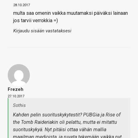
28.10.2017
multa saa omenin vaikka muutamaksi päiväksi lainaan
jos tarvii verrokkia =)
Kirjaudu sisään vastataksesi
Frezeh
27.10.2017
Sothis
Kahden pelin suorituskykytestit? PUBGia ja Rise of
the Tomb Raideriakin oli pelattu, mutta ei mitattu
suorituskykyä. Nyt pitäisi ottaa vähän mallia
maailman medioista, ja ruveta tekemään vaikka nyt