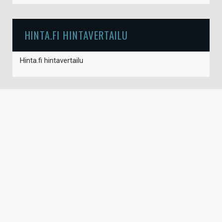
HINTA.FI HINTAVERTAILU
Hinta.fi hintavertailu