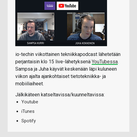
io-techin viikottainen tekniikkapodcast lähetetään
perjantaisin klo 15 live-lähetyksenä
YouTubessa
.
Sampsa ja Juha käyvät keskenään läpi kuluneen
viikon ajalta ajankohtaiset tietotekniikka- ja
mobiiliaiheet.
Jälkikäteen katseltavissa/kuunneltavissa:
Youtube
iTunes
Spotify