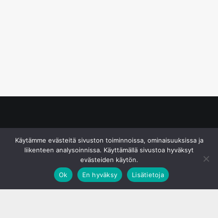
© S&J Media Oy
Käytämme evästeitä sivuston toiminnoissa, ominaisuuksissa ja
liikenteen analysoinnissa. Käyttämällä sivustoa hyväksyt
evästeiden käytön.
Ok
En hyväksy
Lisätietoja
;