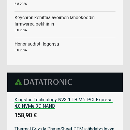
6.8.2026
Keychron kehittää avoimen lähdekoodin
firmwarea pelihiiriin
5.8.2026
Honor uudisti logonsa
5.8.2026
Kingston Technology NV3 1 TB M.2 PCI Express
4.0 NVMe 3D NAND
158,90 €
Thermal Grizzly PhaseSheet PTM jäähdytyslevyn