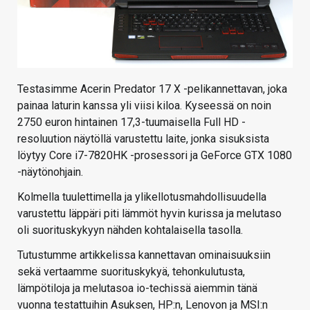
Testasimme Acerin Predator 17 X -pelikannettavan, joka
painaa laturin kanssa yli viisi kiloa. Kyseessä on noin
2750 euron hintainen 17,3-tuumaisella Full HD -
resoluution näytöllä varustettu laite, jonka sisuksista
löytyy Core i7-7820HK -prosessori ja GeForce GTX 1080
-näytönohjain.
Kolmella tuulettimella ja ylikellotusmahdollisuudella
varustettu läppäri piti lämmöt hyvin kurissa ja melutaso
oli suorituskykyyn nähden kohtalaisella tasolla.
Tutustumme artikkelissa kannettavan ominaisuuksiin
sekä vertaamme suorituskykyä, tehonkulutusta,
lämpötiloja ja melutasoa io-techissä aiemmin tänä
vuonna testattuihin Asuksen, HP:n, Lenovon ja MSI:n