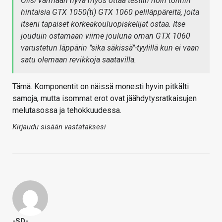
Olisi varmaan hyvä myös ottaa testiin noin tonnin
hintaisia GTX 1050(ti) GTX 1060 peliläppäreitä, joita
itseni tapaiset korkeakouluopiskelijat ostaa. Itse
jouduin ostamaan viime jouluna oman GTX 1060
varustetun läppärin "sika säkissä"-tyylillä kun ei vaan
satu olemaan revikkoja saatavilla.
Tämä. Komponentit on näissä monesti hyvin pitkälti
samoja, mutta isommat erot ovat jäähdytysratkaisujen
melutasossa ja tehokkuudessa.
Kirjaudu sisään vastataksesi
-SD-