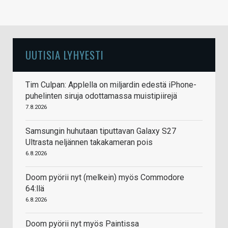
UUTISIA LYHYESTI
Tim Culpan: Applella on miljardin edestä iPhone-
puhelinten siruja odottamassa muistipiirejä
7.8.2026
Samsungin huhutaan tiputtavan Galaxy S27
Ultrasta neljännen takakameran pois
6.8.2026
Doom pyörii nyt (melkein) myös Commodore
64:llä
6.8.2026
Doom pyörii nyt myös Paintissa