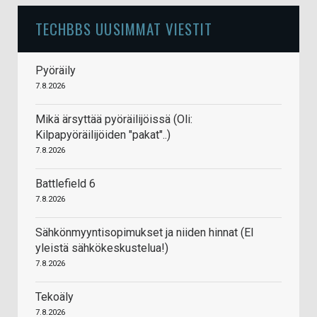
TECHBBS UUSIMMAT VIESTIT
Pyöräily
7.8.2026
Mikä ärsyttää pyöräilijöissä (Oli:
Kilpapyöräilijöiden "pakat"..)
7.8.2026
Battlefield 6
7.8.2026
Sähkönmyyntisopimukset ja niiden hinnat (EI
yleistä sähkökeskustelua!)
7.8.2026
Tekoäly
7.8.2026