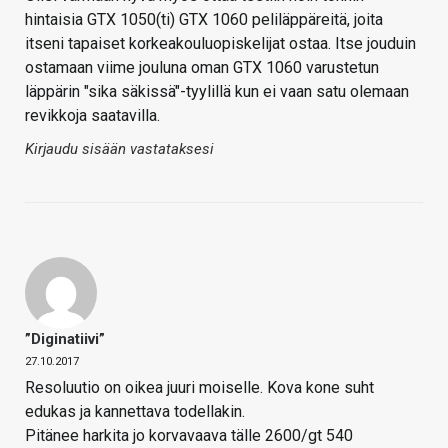
hintaisia GTX 1050(ti) GTX 1060 peliläppäreitä, joita
itseni tapaiset korkeakouluopiskelijat ostaa. Itse jouduin
ostamaan viime jouluna oman GTX 1060 varustetun
läppärin "sika säkissä"-tyylillä kun ei vaan satu olemaan
revikkoja saatavilla.
Kirjaudu sisään vastataksesi
”diginatiivi”
27.10.2017
Resoluutio on oikea juuri moiselle. Kova kone suht
edukas ja kannettava todellakin.
Pitänee harkita jo korvavaava tälle 2600/gt 540