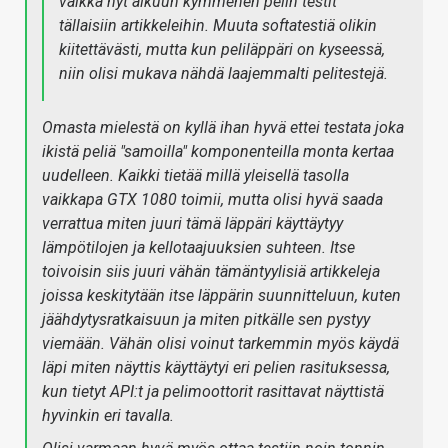
vaikka nyt alkuun kymmenen pelin testit
tällaisiin artikkeleihin. Muuta softatestiä olikin
kiitettävästi, mutta kun peliläppäri on kyseessä,
niin olisi mukava nähdä laajemmalti pelitestejä.
Omasta mielestä on kyllä ihan hyvä ettei testata joka
ikistä peliä "samoilla" komponenteilla monta kertaa
uudelleen. Kaikki tietää millä yleisellä tasolla
vaikkapa GTX 1080 toimii, mutta olisi hyvä saada
verrattua miten juuri tämä läppäri käyttäytyy
lämpötilojen ja kellotaajuuksien suhteen. Itse
toivoisin siis juuri vähän tämäntyylisiä artikkeleja
joissa keskitytään itse läppärin suunnitteluun, kuten
jäähdytysratkaisuun ja miten pitkälle sen pystyy
viemään. Vähän olisi voinut tarkemmin myös käydä
läpi miten näyttis käyttäytyi eri pelien rasituksessa,
kun tietyt API:t ja pelimoottorit rasittavat näyttistä
hyvinkin eri tavalla.