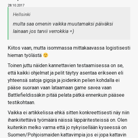
28.10.2017
Hellsinki
multa saa omenin vaikka muutamaksi päiväksi
lainaan jos tarvii verrokkia =)
Kiitos vaan, mutta isommassa mittakaavassa logistisesti
hieman työlästä
Toinen juttu näiden kannettavien testaamisessa on se,
että kaikki ohjelmat ja pelit täytyy asentaa erikseen eli
yhteensä satoja gigoja ja joidenkin pelien kohdalla ei
pääse suoraan vaan lataamaan game savea vaan
Battlefieldissäkin pitää pelata pätkä ennenkuin pääsee
testikohtaan.
Vaikka ei artikkelissa ehkä sitten konkreettisesti näy niin
ihankiitettävä työmäärä näissä läppäritesteissä on. Olen
kuitenkin melko varma että jo nykyisellään kyseessä on
Suomen/Pohjoismaiden kattavimpia jos ei jopa kattavin