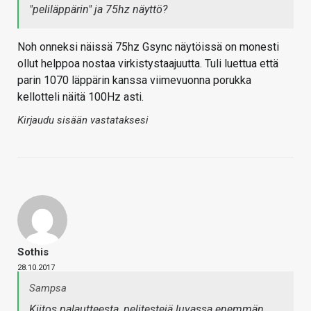
"peliläppärin" ja 75hz näyttö?
Noh onneksi näissä 75hz Gsync näytöissä on monesti
ollut helppoa nostaa virkistystaajuutta. Tuli luettua että
parin 1070 läppärin kanssa viimevuonna porukka
kellotteli näitä 100Hz asti.
Kirjaudu sisään vastataksesi
Sothis
28.10.2017
Sampsa
Kiitos palautteesta, pelitestejä luvassa enemmän