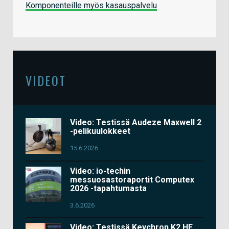
Komponenteille myös kasauspalvelu
VIDEOT
Video: Testissä Audeze Maxwell 2
-pelikuulokkeet
15.6.2026
Video: io-techin
messuosastoraportit Computex
2026 -tapahtumasta
3.6.2026
Video: Testissä Keychron K2 HE