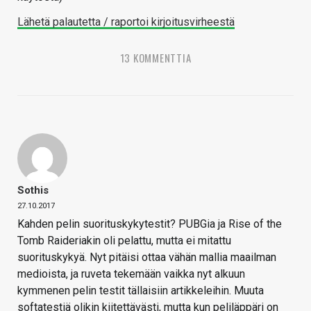
Lähetä palautetta / raportoi kirjoitusvirheestä
13 KOMMENTTIA
Sothis
27.10.2017
Kahden pelin suorituskykytestit? PUBGia ja Rise of the
Tomb Raideriakin oli pelattu, mutta ei mitattu
suorituskykyä. Nyt pitäisi ottaa vähän mallia maailman
medioista, ja ruveta tekemään vaikka nyt alkuun
kymmenen pelin testit tällaisiin artikkeleihin. Muuta
softatestiä olikin kiitettävästi, mutta kun peliläppäri on