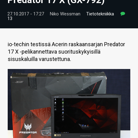
ARTIKKELIT
27.10.2017 - 17:27
Niko Wessman
Tietotekniikka
13
VIDEOT
TECHBBS
io-techin testissä Acerin raskaansarjan Predator
TIETOA
17 X -pelikannettava suorituskykyisillä
sisuskaluilla varustettuna.
HINTA.FI
KAUPPA
VAIHDA TEEMA
HAKU