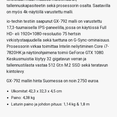
tallennuskapasiteetin sekä prosessorin osalta. Saatavilla
on myös 4k-näytöllä varustettu malli.
io-techin testiin saapunut GX-792 malli on varustettu
17,3-tuumaisella IPS-paneelilla, jossa on käytössä Full
HD- eli 1920×1080-resoluutio 75 hertsin
virkistystaajuudella sekä tuettuna on G-Sync-ominaisuus.
Prosessorin virkaa toimittaa Intelin neliytiminen Core i7-
7820HK ja näytönohjaimena toimii GeForce GTX 1080.
Keskusmuistia löytyy 32 gigatavun verran ja
tallennustilasta vastaa 512 Gt:n M.2 SSD sekä teratavun
kiintolevy.
GX-792 mallin hinta Suomessa on noin 2750 euroa.
Ulkomitat 42,3 x 32,3 x 4,5 cm
Paino: 4,38 kg
Laturin paino ja johdon pituus: 1,14 kg & 1,8 m