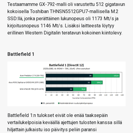
Testaamamme GX-792-malli oli varustettu 512 gigatavun
kokoisella Toshiban THNSN5512GPU7-mallisella M.2
SSD:llä, jonka perättäinen lukunopeus oli 1173 Mt/s ja
kirjoitusnopeus 1146 Mt/s. Lisäksi laitteesta löytyy
erillinen Western Digitalin teratavun kokoinen kiintolevy.
Battlefield 1
Battlefield 1:n tulokset eivät ole enää taaksepäin
vertailukelpoisia keväällä ajettujen tulosten kanssa sillä
hiljattain julkaistu iso päivitys peliin paransi