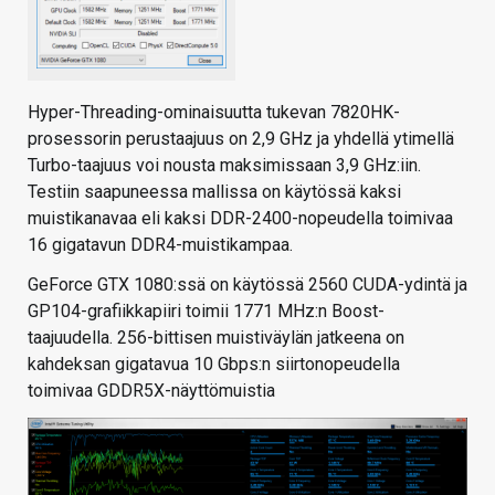
Hyper-Threading-ominaisuutta tukevan 7820HK-
prosessorin perustaajuus on 2,9 GHz ja yhdellä ytimellä
Turbo-taajuus voi nousta maksimissaan 3,9 GHz:iin.
Testiin saapuneessa mallissa on käytössä kaksi
muistikanavaa eli kaksi DDR-2400-nopeudella toimivaa
16 gigatavun DDR4-muistikampaa.
GeForce GTX 1080:ssä on käytössä 2560 CUDA-ydintä ja
GP104-grafiikkapiiri toimii 1771 MHz:n Boost-
taajuudella. 256-bittisen muistiväylän jatkeena on
kahdeksan gigatavua 10 Gbps:n siirtonopeudella
toimivaa GDDR5X-näyttömuistia