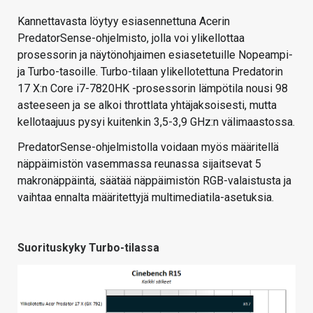
Kannettavasta löytyy esiasennettuna Acerin
PredatorSense-ohjelmisto, jolla voi ylikellottaa
prosessorin ja näytönohjaimen esiasetetuille Nopeampi-
ja Turbo-tasoille. Turbo-tilaan ylikellotettuna Predatorin
17 X:n Core i7-7820HK -prosessorin lämpötila nousi 98
asteeseen ja se alkoi throttlata yhtäjaksoisesti, mutta
kellotaajuus pysyi kuitenkin 3,5-3,9 GHz:n välimaastossa.
PredatorSense-ohjelmistolla voidaan myös määritellä
näppäimistön vasemmassa reunassa sijaitsevat 5
makronäppäintä, säätää näppäimistön RGB-valaistusta ja
vaihtaa ennalta määritettyjä multimediatila-asetuksia.
Suorituskyky Turbo-tilassa