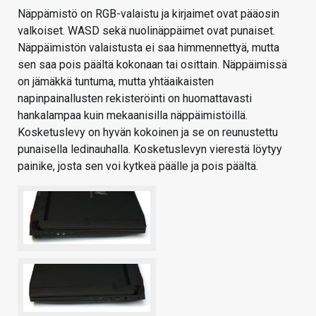
Näppämistö on RGB-valaistu ja kirjaimet ovat pääosin
valkoiset. WASD sekä nuolinäppäimet ovat punaiset.
Näppäimistön valaistusta ei saa himmennettyä, mutta
sen saa pois päältä kokonaan tai osittain. Näppäimissä
on jämäkkä tuntuma, mutta yhtäaikaisten
napinpainallusten rekisteröinti on huomattavasti
hankalampaa kuin mekaanisilla näppäimistöillä.
Kosketuslevy on hyvän kokoinen ja se on reunustettu
punaisella ledinauhalla. Kosketuslevyn vierestä löytyy
painike, josta sen voi kytkeä päälle ja pois päältä.