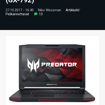
ARTIKKELIT
27.10.2017 - 16:40
Niko Wessman
Artikkelit
/
Pelikannettavat
13
VIDEOT
TECHBBS
TIETOA
HINTA.FI
KAUPPA
VAIHDA TEEMA
HAKU