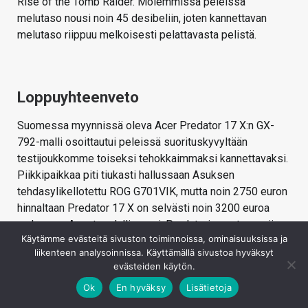
Rise of the Tomb Raider. Molemmissa peleissä
melutaso nousi noin 45 desibeliin, joten kannettavan
melutaso riippuu melkoisesti pelattavasta pelistä.
Loppuyhteenveto
Suomessa myynnissä oleva Acer Predator 17 X:n GX-
792-malli osoittautui peleissä suorituskyvyltään
testijoukkomme toiseksi tehokkaimmaksi kannettavaksi.
Piikkipaikkaa piti tiukasti hallussaan Asuksen
tehdasylikellotettu ROG G701VIK, mutta noin 2750 euron
hinnaltaan Predator 17 X on selvästi noin 3200 euroa
maksavaa Asusta edullisempi. Predatoria pystyy myös
Käytämme evästeitä sivuston toiminnoissa, ominaisuuksissa ja
ylikellottamaan esiasennetulla ohjelmistolla ja Turbo-
liikenteen analysoinnissa. Käyttämällä sivustoa hyväksyt
tilassa suorituskyky parani testistä riippuen noin 5-7 %.
evästeiden käytön.
Hyvän suorituskyvyn vastapainona laite oli myös
Ok
En hyväksy
Lisätietoja
testijoukosta fyysesti suurin ja painavin. Siinä missä io-