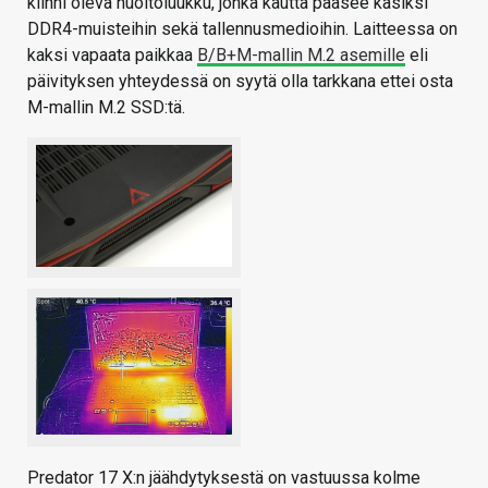
kiinni oleva huoltoluukku, jonka kautta pääsee käsiksi
DDR4-muisteihin sekä tallennusmedioihin. Laitteessa on
kaksi vapaata paikkaa
B/B+M-mallin M.2 asemille
eli
päivityksen yhteydessä on syytä olla tarkkana ettei osta
M-mallin M.2 SSD:tä.
Predator 17 X:n jäähdytyksestä on vastuussa kolme