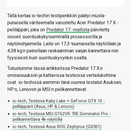
Tällä kertaa io-techin testipenkkiin päätyi musta-
punaisella väriteemalla varustettu Acer Predator 17 X -
peliläppäri, joka on
Predator 17 -mallista
päivitetty
isoveli suorituskykyisemmällä prosessorilla ja
näytönohjaimella. Laite on 17,3-tuumaisella näytöllään ja
4,38 kg:n painollaan raskaamman sarjan kannettava niin
fyysisesti kuin suorituskyvynkin osalta.
Tutustumme tässä artikkelissa Predator 17 X:n
ominaisuuksiin ja kattavissa testeissä vertailukohtina
ovat io-techissä aiemmin tänä vuonna testatut Asuksen,
HP:n, Lenovon ja MSI:n pelikannettavat.
io-tech, Testissä Kaby Lake + GeForce GTX 10 -
peliläppärit (Asus, HP & Lenovo)
io-tech, Testissä MSI GT62VR 7RE Dominator Pro -
pelikannettava 4k-näytöllä
io-tech, Testissä Asus ROG Zephyrus (GX501)