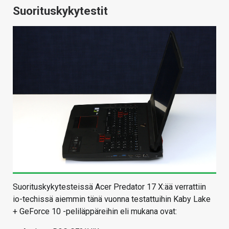
Suorituskykytestit
Suorituskykytesteissä Acer Predator 17 X:ää verrattiin
io-techissä aiemmin tänä vuonna testattuihin Kaby Lake
+ GeForce 10 -peliläppäreihin eli mukana ovat: