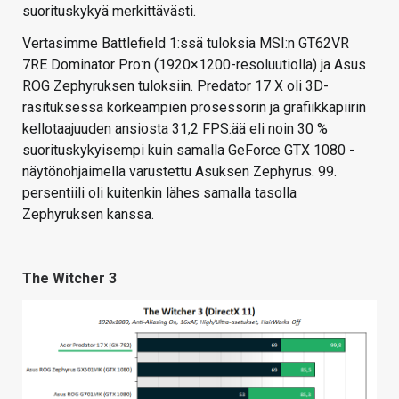
suorituskykyä merkittävästi.
Vertasimme Battlefield 1:ssä tuloksia MSI:n GT62VR
7RE Dominator Pro:n (1920×1200-resoluutiolla) ja Asus
ROG Zephyruksen tuloksiin. Predator 17 X oli 3D-
rasituksessa korkeampien prosessorin ja grafiikkapiirin
kellotaajuuden ansiosta 31,2 FPS:ää eli noin 30 %
suorituskykyisempi kuin samalla GeForce GTX 1080 -
näytönohjaimella varustettu Asuksen Zephyrus. 99.
persentiili oli kuitenkin lähes samalla tasolla
Zephyruksen kanssa.
The Witcher 3