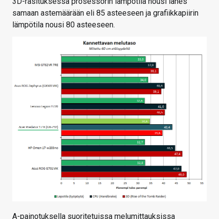
3D-rasituksessa prosessorin lämpötila nousi lähes
samaan astemäärään eli 85 asteeseen ja grafiikkapiirin
lämpötila nousi 80 asteeseen.
A-painotuksella suoritetuissa melumittauksissa