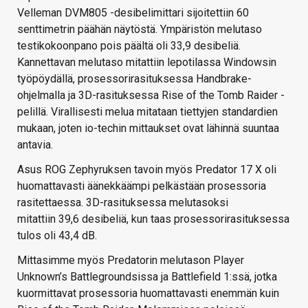
Velleman DVM805 -desibelimittari sijoitettiin 60
senttimetrin päähän näytöstä. Ympäristön melutaso
testikokoonpano pois päältä oli 33,9 desibeliä.
Kannettavan melutaso mitattiin lepotilassa Windowsin
työpöydällä, prosessorirasituksessa Handbrake-
ohjelmalla ja 3D-rasituksessa Rise of the Tomb Raider -
pelillä. Virallisesti melua mitataan tiettyjen standardien
mukaan, joten io-techin mittaukset ovat lähinnä suuntaa
antavia.
Asus ROG Zephyruksen tavoin myös Predator 17 X oli
huomattavasti äänekkäämpi pelkästään prosessoria
rasitettaessa. 3D-rasituksessa melutasoksi
mitattiin 39,6 desibeliä, kun taas prosessorirasituksessa
tulos oli 43,4 dB.
Mittasimme myös Predatorin melutason Player
Unknown’s Battlegroundsissa ja Battlefield 1:ssä, jotka
kuormittavat prosessoria huomattavasti enemmän kuin