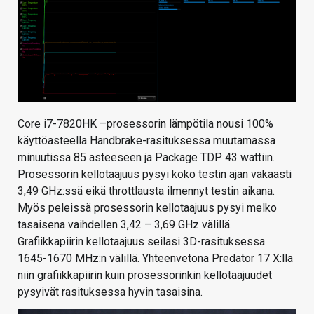
Core i7-7820HK –prosessorin lämpötila nousi 100%
käyttöasteella Handbrake-rasituksessa muutamassa
minuutissa 85 asteeseen ja Package TDP 43 wattiin.
Prosessorin kellotaajuus pysyi koko testin ajan vakaasti
3,49 GHz:ssä eikä throttlausta ilmennyt testin aikana.
Myös peleissä prosessorin kellotaajuus pysyi melko
tasaisena vaihdellen 3,42 – 3,69 GHz välillä.
Grafiikkapiirin kellotaajuus seilasi 3D-rasituksessa
1645-1670 MHz:n välillä. Yhteenvetona Predator 17 X:llä
niin grafiikkapiirin kuin prosessorinkin kellotaajuudet
pysyivät rasituksessa hyvin tasaisina.