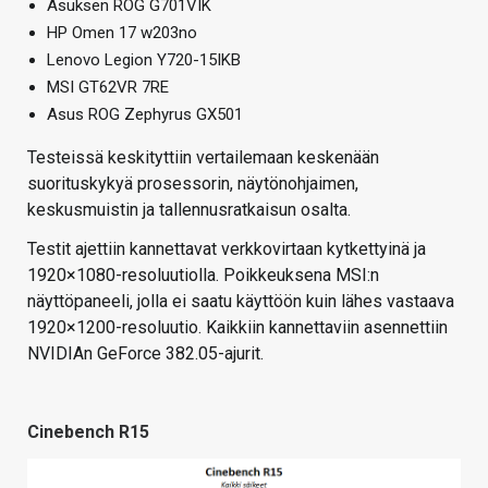
Asuksen ROG G701VIK
HP Omen 17 w203no
Lenovo Legion Y720-15IKB
MSI GT62VR 7RE
Asus ROG Zephyrus GX501
Testeissä keskityttiin vertailemaan keskenään
suorituskykyä prosessorin, näytönohjaimen,
keskusmuistin ja tallennusratkaisun osalta.
Testit ajettiin kannettavat verkkovirtaan kytkettyinä ja
1920×1080-resoluutiolla. Poikkeuksena MSI:n
näyttöpaneeli, jolla ei saatu käyttöön kuin lähes vastaava
1920×1200-resoluutio. Kaikkiin kannettaviin asennettiin
NVIDIAn GeForce 382.05-ajurit.
Cinebench R15