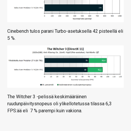
Cinebench tulos parani Turbo-asetuksella 42 pisteellä eli
5 %.
The Witcher 3 -pelissä keskimääräinen
ruudunpäivitysnopeus oli ylikellotetussa tilassa 6,3
FPS:ää eli 7 % parempi kuin vakiona.