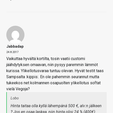
Jabbadap
24.8.2017
Vaikuttaa hyvältä kortilta, tosin vaatii customi
jäähdytyksen omaavan, niin pysyy paremmin lämmöt
kurissa. Ylikellotusvaraa tuntuu olevan. Hyvät testit taas
Sampsalta :kippis:. En ole pahemmin seurannut mutta
tukeekos net kolmannen osapuolten ylikellotus softat
vielä Vegoja?
Lobo
Hinta taitaa olla kyllä lähempänä 500 €, alv:n jälkeen
? Jos en osaa laskea, niin hinta olisi 24 % (400€)