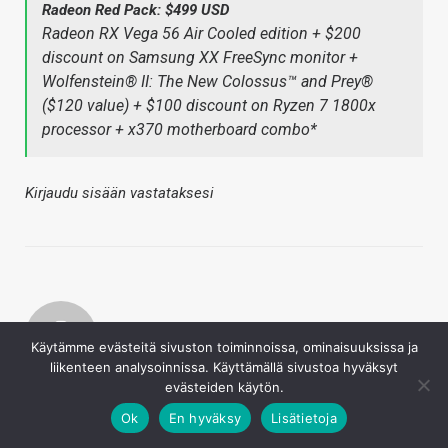
Radeon Red Pack: $499 USD
Radeon RX Vega 56 Air Cooled edition + $200
discount on Samsung XX FreeSync monitor +
Wolfenstein® II: The New Colossus™ and Prey®
($120 value) + $100 discount on Ryzen 7 1800x
processor + x370 motherboard combo*
Kirjaudu sisään vastataksesi
Käytämme evästeitä sivuston toiminnoissa, ominaisuuksissa ja
liikenteen analysoinnissa. Käyttämällä sivustoa hyväksyt
Jm82
evästeiden käytön.
24.8.2017
Ok
En hyväksy
Lisätietoja
Nerkoon