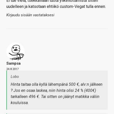
Ei tue vielä, tsekkaillaan tuota ylikellottamista sitten
uudelleen ja katsotaan ehtiikö custom-Vegat tulla ennen.
Kirjaudu sisään vastataksesi
Sampsa
24.8.2017
Lobo
Hinta taitaa olla kyllä lähempänä 500 €, alv:n jälkeen
? Jos en osaa laskea, niin hinta olisi 24 % (400€)
tarkalleen 496 €. Tai sitten on jäänyt matikka väliin
kouluissa.