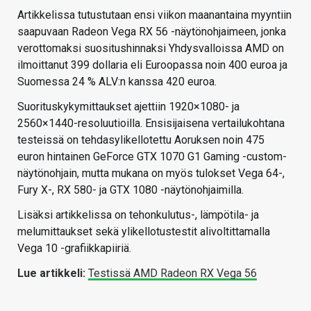
Artikkelissa tutustutaan ensi viikon maanantaina myyntiin
saapuvaan Radeon Vega RX 56 -näytönohjaimeen, jonka
verottomaksi suositushinnaksi Yhdysvalloissa AMD on
ilmoittanut 399 dollaria eli Euroopassa noin 400 euroa ja
Suomessa 24 % ALV:n kanssa 420 euroa.
Suorituskykymittaukset ajettiin 1920×1080- ja
2560×1440-resoluutioilla. Ensisijaisena vertailukohtana
testeissä on tehdasylikellotettu Aoruksen noin 475
euron hintainen GeForce GTX 1070 G1 Gaming -custom-
näytönohjain, mutta mukana on myös tulokset Vega 64-,
Fury X-, RX 580- ja GTX 1080 -näytönohjaimilla.
Lisäksi artikkelissa on tehonkulutus-, lämpötila- ja
melumittaukset sekä ylikellotustestit alivoltittamalla
Vega 10 -grafiikkapiiriä.
Lue artikkeli:
Testissä AMD Radeon RX Vega 56