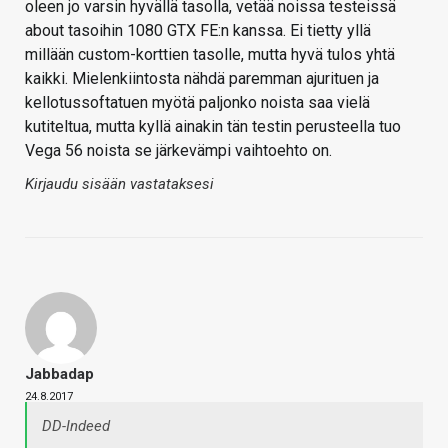
oleen jo varsin hyvällä tasolla, vetää noissa testeissä
about tasoihin 1080 GTX FE:n kanssa. Ei tietty yllä
millään custom-korttien tasolle, mutta hyvä tulos yhtä
kaikki. Mielenkiintosta nähdä paremman ajurituen ja
kellotussoftatuen myötä paljonko noista saa vielä
kutiteltua, mutta kyllä ainakin tän testin perusteella tuo
Vega 56 noista se järkevämpi vaihtoehto on.
Kirjaudu sisään vastataksesi
Jabbadap
24.8.2017
DD-Indeed