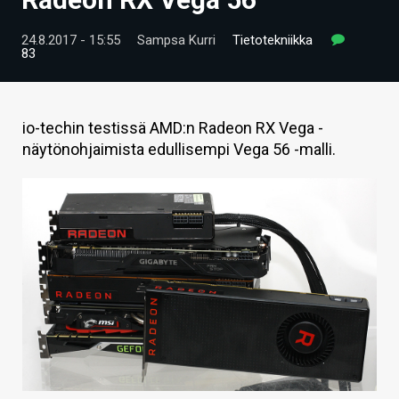
ARTIKKELIT
24.8.2017 - 15:55
Sampsa Kurri
Tietotekniikka
83
VIDEOT
TECHBBS
io-techin testissä AMD:n Radeon RX Vega -
TIETOA
näytönohjaimista edullisempi Vega 56 -malli.
HINTA.FI
KAUPPA
VAIHDA TEEMA
HAKU