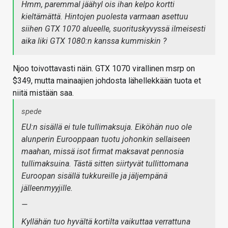
Hmm, paremmal jäähyl ois ihan kelpo kortti
kieltämättä. Hintojen puolesta varmaan asettuu
siihen GTX 1070 alueelle, suorituskyvyssä ilmeisesti
aika liki GTX 1080:n kanssa kummiskin ?
Njoo toivottavasti näin. GTX 1070 virallinen msrp on
$349, mutta mainaajien johdosta lähellekkään tuota et
niitä mistään saa.
spede
EU:n sisällä ei tule tullimaksuja. Eiköhän nuo ole
alunperin Eurooppaan tuotu johonkin sellaiseen
maahan, missä isot firmat maksavat pennosia
tullimaksuina. Tästä sitten siirtyvät tullittomana
Euroopan sisällä tukkureille ja jäljempänä
jälleenmyyjille.
—
Kyllähän tuo hyvältä kortilta vaikuttaa verrattuna