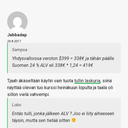
Jabbadap
24.8.2017
Sampsa
Yhdysvalloissa veroton $399 = 338€ ja tähän päälle
Suomen 24 % ALV eli 338€ * 1,24 = 419€
Tjaah äkäseltään käytin vain tuota
tullin laskuria
, siinä
näyttää olevan tuo kurssi heinäkuun lopulta ja taala oli
sillon vielä vahvempi.
Lobo
Entäs tulli, jonka jälkeen ALV ? Joo ei liity aiheeseen
täysin, mutta sen tietää sitten