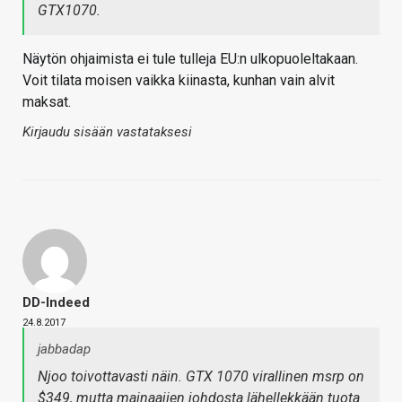
GTX1070.
Näytön ohjaimista ei tule tulleja EU:n ulkopuoleltakaan.
Voit tilata moisen vaikka kiinasta, kunhan vain alvit
maksat.
Kirjaudu sisään vastataksesi
DD-Indeed
24.8.2017
jabbadap
Njoo toivottavasti näin. GTX 1070 virallinen msrp on
$349, mutta mainaajien johdosta lähellekkään tuota