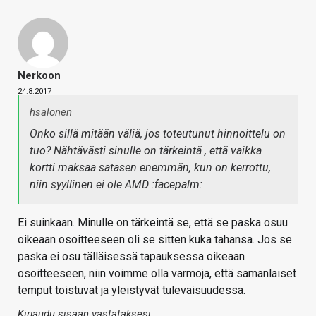
Nerkoon
24.8.2017
hsalonen
Onko sillä mitään väliä, jos toteutunut hinnoittelu on
tuo? Nähtävästi sinulle on tärkeintä , että vaikka
kortti maksaa satasen enemmän, kun on kerrottu,
niin syyllinen ei ole AMD :facepalm:
Ei suinkaan. Minulle on tärkeintä se, että se paska osuu
oikeaan osoitteeseen oli se sitten kuka tahansa. Jos se
paska ei osu tälläisessä tapauksessa oikeaan
osoitteeseen, niin voimme olla varmoja, että samanlaiset
temput toistuvat ja yleistyvät tulevaisuudessa.
Kirjaudu sisään vastataksesi