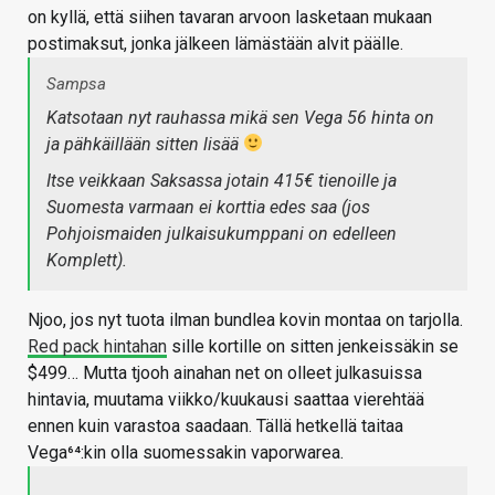
on kyllä, että siihen tavaran arvoon lasketaan mukaan
postimaksut, jonka jälkeen lämästään alvit päälle.
Sampsa
Katsotaan nyt rauhassa mikä sen Vega 56 hinta on
ja pähkäillään sitten lisää
Itse veikkaan Saksassa jotain 415€ tienoille ja
Suomesta varmaan ei korttia edes saa (jos
Pohjoismaiden julkaisukumppani on edelleen
Komplett).
Njoo, jos nyt tuota ilman bundlea kovin montaa on tarjolla.
Red pack hintahan
sille kortille on sitten jenkeissäkin se
$499… Mutta tjooh ainahan net on olleet julkasuissa
hintavia, muutama viikko/kuukausi saattaa vierehtää
ennen kuin varastoa saadaan. Tällä hetkellä taitaa
Vega⁶⁴:kin olla suomessakin vaporwarea.