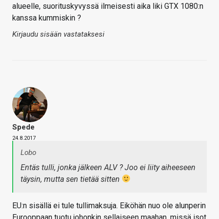
alueelle, suorituskyvyssä ilmeisesti aika liki GTX 1080:n
kanssa kummiskin ?
Kirjaudu sisään vastataksesi
Spede
24.8.2017
Lobo
Entäs tulli, jonka jälkeen ALV ? Joo ei liity aiheeseen
täysin, mutta sen tietää sitten
EU:n sisällä ei tule tullimaksuja. Eiköhän nuo ole alunperin
Eurooppaan tuotu johonkin sellaiseen maahan, missä isot