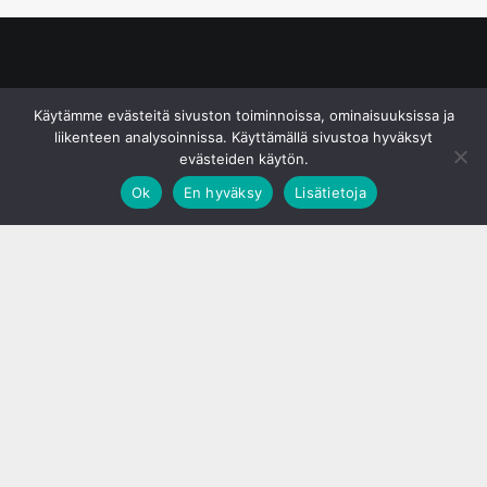
© S&J Media Oy
Käytämme evästeitä sivuston toiminnoissa, ominaisuuksissa ja
liikenteen analysoinnissa. Käyttämällä sivustoa hyväksyt
evästeiden käytön.
Ok
En hyväksy
Lisätietoja
;