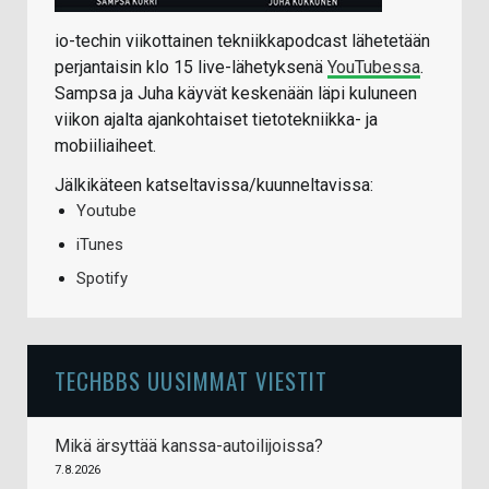
io-techin viikottainen tekniikkapodcast lähetetään
perjantaisin klo 15 live-lähetyksenä
YouTubessa
.
Sampsa ja Juha käyvät keskenään läpi kuluneen
viikon ajalta ajankohtaiset tietotekniikka- ja
mobiiliaiheet.
Jälkikäteen katseltavissa/kuunneltavissa:
Youtube
iTunes
Spotify
TECHBBS UUSIMMAT VIESTIT
Mikä ärsyttää kanssa-autoilijoissa?
7.8.2026