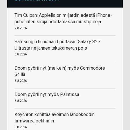
Tim Culpan: Applella on miljardin edestä iPhone-
puhelinten siruja odottamassa muistipiirejä
7.8.2026
Samsungin huhutaan tiputtavan Galaxy S27
Ultrasta neljännen takakameran pois
6.8.2026
Doom pyörii nyt (melkein) myös Commodore
64:llä
6.8.2026
Doom pyörii nyt myös Paintissa
6.8.2026
Keychron kehittää avoimen lähdekoodin
firmwarea pelihiiriin
5.8.2026