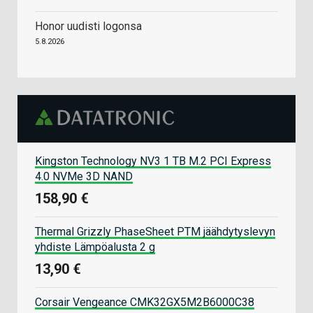
Honor uudisti logonsa
5.8.2026
Kingston Technology NV3 1 TB M.2 PCI Express
4.0 NVMe 3D NAND
158,90 €
Thermal Grizzly PhaseSheet PTM jäähdytyslevyn
yhdiste Lämpöalusta 2 g
13,90 €
Corsair Vengeance CMK32GX5M2B6000C38