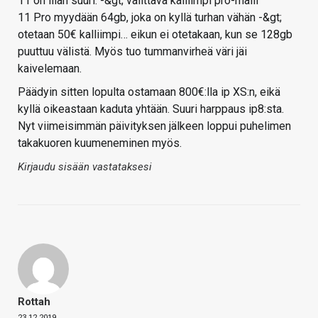
11 on liian suuri. -&gt; valittava kalliimpi pro-malli
11 Pro myydään 64gb, joka on kyllä turhan vähän -&gt;
otetaan 50€ kalliimpi… eikun ei otetakaan, kun se 128gb
puuttuu välistä. Myös tuo tummanvirheä väri jäi
kaivelemaan.
Päädyin sitten lopulta ostamaan 800€:lla ip XS:n, eikä
kyllä oikeastaan kaduta yhtään. Suuri harppaus ip8:sta.
Nyt viimeisimmän päivityksen jälkeen loppui puhelimen
takakuoren kuumeneminen myös.
Kirjaudu sisään vastataksesi
Rottah
23.12.2019