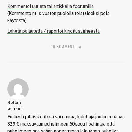
Kommentoi uutista tai artikkelia foorumilla
(Kommentointi sivuston puolella toistaiseksi pois
käytöstä)
Lähetä palautetta / raportoi kirjoitusvirheestä
18 KOMMENTTIA
Rottah
28.11.2019
En tiedä pitäisikö itkeä vai nauraa, kuluttaja joutuu maksaa
829 € maksavaan puhelimeen 60eguu lisähintaa että
puhelimeen saa vähän nopeamman latauksen. :vihellys: