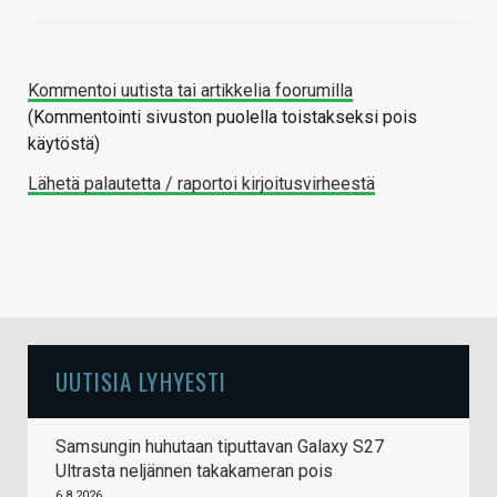
Kommentoi uutista tai artikkelia foorumilla
(Kommentointi sivuston puolella toistakseksi pois
käytöstä)
Lähetä palautetta / raportoi kirjoitusvirheestä
UUTISIA LYHYESTI
Samsungin huhutaan tiputtavan Galaxy S27
Ultrasta neljännen takakameran pois
6.8.2026