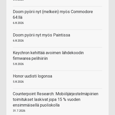
Doom pyörii nyt (melkein) myös Commodore
64:llä
6.8.2026
Doom pyörii nyt myös Paintissa
6.8.2026
Keychron kehittää avoimen lähdekoodin
firmwarea pelihiiriin
5.8.2026
Honor uudisti logonsa
5.8.2026
Counterpoint Research: Mobiilijärjestelmäpiirien
toimitukset laskivat jopa 15 % vuoden
ensimmäisellä puoliskolla
31.7.2026