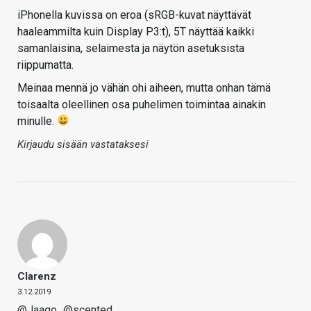
iPhonella kuvissa on eroa (sRGB-kuvat näyttävät
haaleammilta kuin Display P3:t), 5T näyttää kaikki
samanlaisina, selaimesta ja näytön asetuksista
riippumatta.
Meinaa mennä jo vähän ohi aiheen, mutta onhan tämä
toisaalta oleellinen osa puhelimen toimintaa ainakin
minulle.
Kirjaudu sisään vastataksesi
Clarenz
3.12.2019
@Jaaqo
@scented