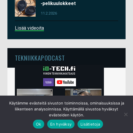
-pelikuulokkeet
11.2.2026
Lisää videoita
TEKNIIKKAPODCAST
Käytämme evästeitä sivuston toiminnoissa, ominaisuuksissa ja
liikenteen analysoinnissa. Käyttämällä sivustoa hyväksyt
evästeiden käytön.
Ok
En hyväksy
Lisätietoja
io-techin viikottainen tekniikkapodcast lähetetään