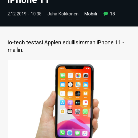
ARTIKKELIT
2.12.2019 - 10:38
Juha Kokkonen
Mobiili
18
VIDEOT
TECHBBS
io-tech testasi Applen edullisimman iPhone 11 -
TIETOA
mallin.
HINTA.FI
KAUPPA
VAIHDA TEEMA
HAKU