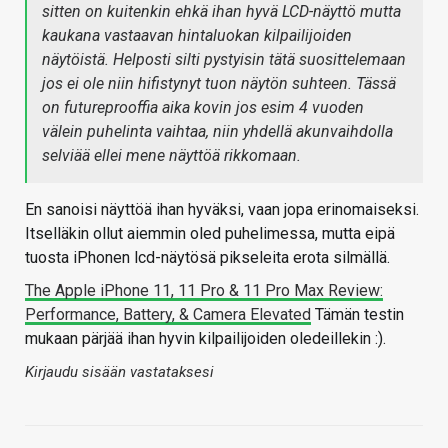
sitten on kuitenkin ehkä ihan hyvä LCD-näyttö mutta
kaukana vastaavan hintaluokan kilpailijoiden
näytöistä. Helposti silti pystyisin tätä suosittelemaan
jos ei ole niin hifistynyt tuon näytön suhteen. Tässä
on futureprooffia aika kovin jos esim 4 vuoden
välein puhelinta vaihtaa, niin yhdellä akunvaihdolla
selviää ellei mene näyttöä rikkomaan.
En sanoisi näyttöä ihan hyväksi, vaan jopa erinomaiseksi.
Itselläkin ollut aiemmin oled puhelimessa, mutta eipä
tuosta iPhonen lcd-näytösä pikseleita erota silmällä.
The Apple iPhone 11, 11 Pro & 11 Pro Max Review:
Performance, Battery, & Camera Elevated
Tämän testin
mukaan pärjää ihan hyvin kilpailijoiden oledeillekin :).
Kirjaudu sisään vastataksesi