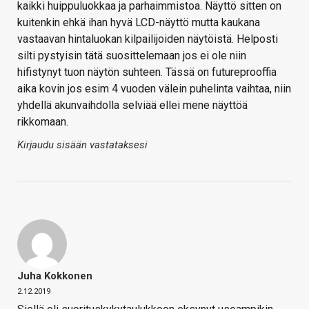
kaikki huippuluokkaa ja parhaimmistoa. Näyttö sitten on
kuitenkin ehkä ihan hyvä LCD-näyttö mutta kaukana
vastaavan hintaluokan kilpailijoiden näytöistä. Helposti
silti pystyisin tätä suosittelemaan jos ei ole niin
hifistynyt tuon näytön suhteen. Tässä on futureprooffia
aika kovin jos esim 4 vuoden välein puhelinta vaihtaa, niin
yhdellä akunvaihdolla selviää ellei mene näyttöä
rikkomaan.
Kirjaudu sisään vastataksesi
Juha Kokkonen
2.12.2019