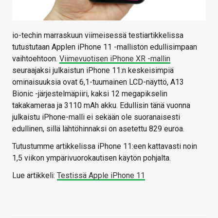
io-techin marraskuun viimeisessä testiartikkelissa
tutustutaan Applen iPhone 11 -malliston edullisimpaan
vaihtoehtoon.
Viimevuotisen iPhone XR -mallin
seuraajaksi julkaistun iPhone 11:n keskeisimpiä
ominaisuuksia ovat 6,1-tuumainen LCD-näyttö, A13
Bionic -järjestelmäpiiri, kaksi 12 megapikselin
takakameraa ja 3110 mAh akku. Edullisin tänä vuonna
julkaistu iPhone-malli ei sekään ole suoranaisesti
edullinen, sillä lähtöhinnaksi on asetettu 829 euroa.
Tutustumme artikkelissa iPhone 11:een kattavasti noin
1,5 viikon ympärivuorokautisen käytön pohjalta.
Lue artikkeli:
Testissä Apple iPhone 11