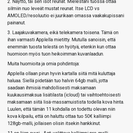
2. Näyttö, tai sen isot reunat. Mielestäni tuossa ottaa
silmiin nuo leveät mustat reunat. Itse LCD vs
AMOLED/resoluutio ei juurikaan omassa vaakakupissani
painanut.
3. Laajakuvakamera, eikä telekamera toisena. Tämä on
ihan varmasti Applella mietitty. Mutulla sanoisin, että
enemmän tuosta telestä on hyötyä, etenkin kun ottaa
huomioon myös tuon heikoimman kuvanlaadun.
Muita huomioita ja omia pohdintoja:
Applella ollaan pirun hyvin kartalla siitä mitä kuluttaja
haluaa. Siellä pidetään tuo halvin 64gb malli, jotta
saadaan ihmisiä mahdollisesti maksamaan
kuukausimaksua lisätilasta (icloud) tai vaihtoehtoisesti
maksamaan siitä lisä-massamuistista todella kova hinta.
Luulen, että tämän 11 kohdalla on todettu olevan niin
kova kilpailu, että on haluttu ottaa tuo 50€ kalliimpi
128gb-malli, jollaisen olisin itsekin hankkinut.