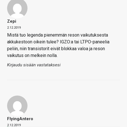
Zepi
2.12.2019
Mistä tuo legenda pienemmän reson vaikutuksesta
akkukestoon oikein tulee? IGZO:a tai LTPO-paneelia
peliin, niin transistorit eivät blokkaa valoa ja reson
vaikutus on melkein nolla.
Kirjaudu sisään vastataksesi
FlyingAntero
2.12.2019