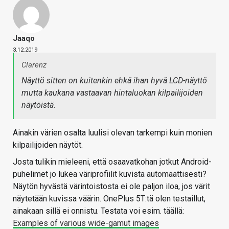
Jaaqo
3.12.2019
Clarenz
Näyttö sitten on kuitenkin ehkä ihan hyvä LCD-näyttö
mutta kaukana vastaavan hintaluokan kilpailijoiden
näytöistä.
Ainakin värien osalta luulisi olevan tarkempi kuin monien
kilpailijoiden näytöt.
Josta tulikin mieleeni, että osaavatkohan jotkut Android-
puhelimet jo lukea väriprofiilit kuvista automaattisesti?
Näytön hyvästä värintoistosta ei ole paljon iloa, jos värit
näytetään kuvissa väärin. OnePlus 5T:tä olen testaillut,
ainakaan sillä ei onnistu. Testata voi esim. täällä:
Examples of various wide-gamut images