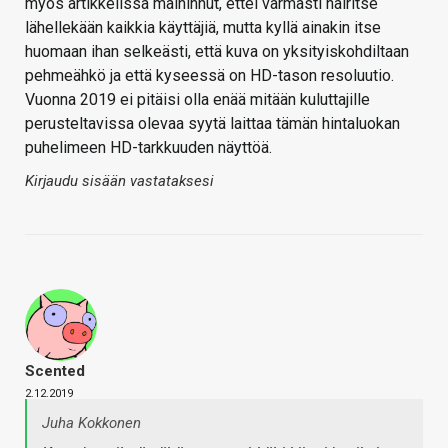
myös artikkelissa maininnut, ettei varmasti häiritse
lähellekään kaikkia käyttäjiä, mutta kyllä ainakin itse
huomaan ihan selkeästi, että kuva on yksityiskohdiltaan
pehmeähkö ja että kyseessä on HD-tason resoluutio.
Vuonna 2019 ei pitäisi olla enää mitään kuluttajille
perusteltavissa olevaa syytä laittaa tämän hintaluokan
puhelimeen HD-tarkkuuden näyttöä.
Kirjaudu sisään vastataksesi
Scented
2.12.2019
Juha Kokkonen