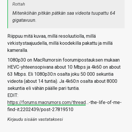
Rottah
Mitenköhän pitkän pätkän saa videota tuupattu 64
gigatavuun.
Riippuu mitä kuvaa, millä resoluutiolla, millä
virkistystaajuudella, millä koodekilla pakattu ja millä
kameralla.
1080p30 on MacRumorsin foorumipostauksen mukaan
HEVC-yhteensopivana about 10 Mbps ja 4k60 on about
63 Mbps. Eli 1080p30:n osalta joku 50 000 sekuntia
videota (about 14 tuntia). Ja 4k60:n osalta about 8000
sekuntia eli vähän päälle pari tuntia.
EDIT:
https://forums.macrumors.com/thread
…-the-life-of-me-
find-it.2202439/post-27819510
Kirjaudu sisään vastataksesi