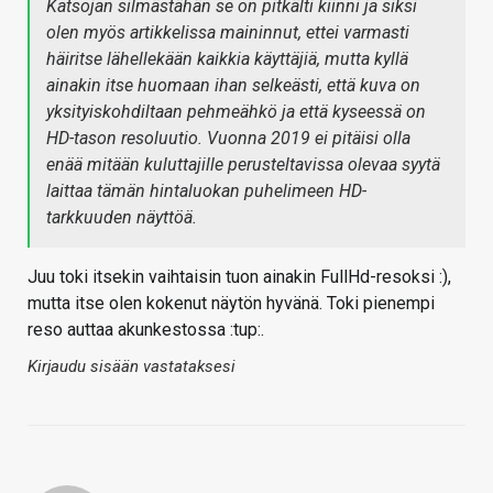
Katsojan silmästähän se on pitkälti kiinni ja siksi
olen myös artikkelissa maininnut, ettei varmasti
häiritse lähellekään kaikkia käyttäjiä, mutta kyllä
ainakin itse huomaan ihan selkeästi, että kuva on
yksityiskohdiltaan pehmeähkö ja että kyseessä on
HD-tason resoluutio. Vuonna 2019 ei pitäisi olla
enää mitään kuluttajille perusteltavissa olevaa syytä
laittaa tämän hintaluokan puhelimeen HD-
tarkkuuden näyttöä.
Juu toki itsekin vaihtaisin tuon ainakin FullHd-resoksi :),
mutta itse olen kokenut näytön hyvänä. Toki pienempi
reso auttaa akunkestossa :tup:.
Kirjaudu sisään vastataksesi