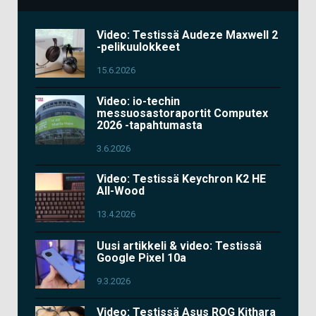
Video: Testissä Audeze Maxwell 2
-pelikuulokkeet
15.6.2026
Video: io-techin
messuosastoraportit Computex
2026 -tapahtumasta
3.6.2026
Video: Testissä Keychron K2 HE
All-Wood
13.4.2026
Uusi artikkeli & video: Testissä
Google Pixel 10a
9.3.2026
Video: Testissä Asus ROG Kithara