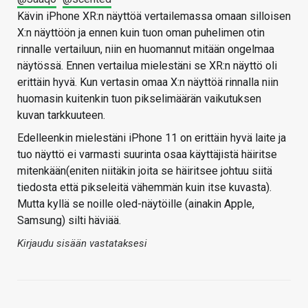
Kävin iPhone XR:n näyttöä vertailemassa omaan silloisen
X:n näyttöön ja ennen kuin tuon oman puhelimen otin
rinnalle vertailuun, niin en huomannut mitään ongelmaa
näytössä. Ennen vertailua mielestäni se XR:n näyttö oli
erittäin hyvä. Kun vertasin omaa X:n näyttöä rinnalla niin
huomasin kuitenkin tuon pikselimäärän vaikutuksen
kuvan tarkkuuteen.
Edelleenkin mielestäni iPhone 11 on erittäin hyvä laite ja
tuo näyttö ei varmasti suurinta osaa käyttäjistä häiritse
mitenkään(eniten niitäkin joita se häiritsee johtuu siitä
tiedosta että pikseleitä vähemmän kuin itse kuvasta).
Mutta kyllä se noille oled-näytöille (ainakin Apple,
Samsung) silti häviää.
Kirjaudu sisään vastataksesi