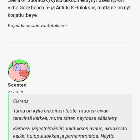
Siellä oli suorituskykytaulukkoon eksynyt useampikin
virhe Geekbench 5- ja Antutu 8 -tuloksiin, mutta ne on nyt
korjattu :beye:
Kirjaudu sisään vastataksesi
Scented
2.12.2019
Clarenz
Tämä on kyllä erikoinen tuote. muuten aivan
terävintä kärkeä, mutta sitten näytössä säästetty.
Kamera, järjestelmäpiiri, lukituksen avaus, akunkesto
kaikki huippuluokkaa ja parhaimmistoa. Näyttö