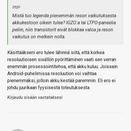
zepi
Mistä tuo legenda pienemmän reson vaikutuksesta
akkukestoon oikein tulee? IGZO:a tai LTPO-paneelia
peliin, niin transistorit eivät blokkaa valoa ja reson
vaikutus on melkein nolla.
Käsittääkseni ero tulee lähinnä siitä, että korkea
resoluutioisen sisällön pyörittäminen vaati sen verran
enemmän prosessointitehoa, että akku kuluu. Joissain
Android-puhelimissa resoluution voi vaihtaa
pienemmäksi, jolloin akku kestää paremmin. Eli ero ei
johdu juurikaan fyysisestä toteutuksesta.
Kirjaudu sisään vastataksesi