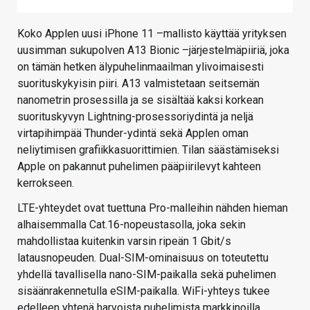
Koko Applen uusi iPhone 11 –mallisto käyttää yrityksen
uusimman sukupolven A13 Bionic –järjestelmäpiiriä, joka
on tämän hetken älypuhelinmaailman ylivoimaisesti
suorituskykyisin piiri. A13 valmistetaan seitsemän
nanometrin prosessilla ja se sisältää kaksi korkean
suorituskyvyn Lightning-prosessoriydintä ja neljä
virtapihimpää Thunder-ydintä sekä Applen oman
neliytimisen grafiikkasuorittimien. Tilan säästämiseksi
Apple on pakannut puhelimen pääpiirilevyt kahteen
kerrokseen.
LTE-yhteydet ovat tuettuna Pro-malleihin nähden hieman
alhaisemmalla Cat.16-nopeustasolla, joka sekin
mahdollistaa kuitenkin varsin ripeän 1 Gbit/s
latausnopeuden. Dual-SIM-ominaisuus on toteutettu
yhdellä tavallisella nano-SIM-paikalla sekä puhelimen
sisäänrakennetulla eSIM-paikalla. WiFi-yhteys tukee
edelleen yhtenä harvoista puhelimista markkinoilla