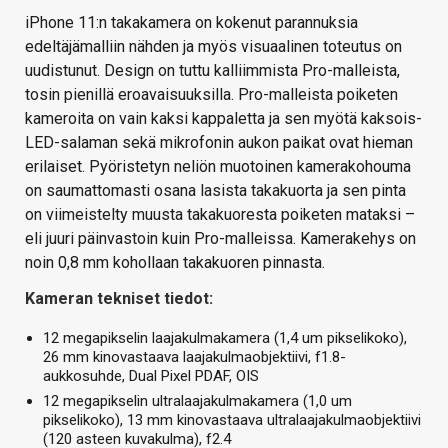
iPhone 11:n takakamera on kokenut parannuksia
edeltäjämalliin nähden ja myös visuaalinen toteutus on
uudistunut. Design on tuttu kalliimmista Pro-malleista,
tosin pienillä eroavaisuuksilla. Pro-malleista poiketen
kameroita on vain kaksi kappaletta ja sen myötä kaksois-
LED-salaman sekä mikrofonin aukon paikat ovat hieman
erilaiset. Pyöristetyn neliön muotoinen kamerakohouma
on saumattomasti osana lasista takakuorta ja sen pinta
on viimeistelty muusta takakuoresta poiketen mataksi –
eli juuri päinvastoin kuin Pro-malleissa. Kamerakehys on
noin 0,8 mm kohollaan takakuoren pinnasta.
Kameran tekniset tiedot:
12 megapikselin laajakulmakamera (1,4 um pikselikoko),
26 mm kinovastaava laajakulmaobjektiivi, f1.8-
aukkosuhde, Dual Pixel PDAF, OIS
12 megapikselin ultralaajakulmakamera (1,0 um
pikselikoko), 13 mm kinovastaava ultralaajakulmaobjektiivi
(120 asteen kuvakulma), f2.4