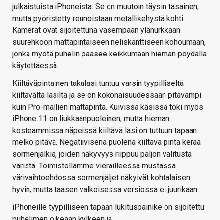
julkaistuista iPhoneista. Se on muutoin täysin tasainen,
mutta pyöristetty reunoistaan metallikehystä kohti.
Kamerat ovat sijoitettuna vasempaan ylänurkkaan
suurehkoon mattapintaiseen neliskanttiseen kohoumaan,
jonka myötä puhelin pääsee keikkumaan hieman pöydällä
käytettäessä.
Kiiltäväpintainen takalasi tuntuu varsin tyypilliseltä
kiiltävältä lasilta ja se on kokonaisuudessaan pitävämpi
kuin Pro-mallien mattapinta. Kuivissa käsissä toki myös
iPhone 11 on liukkaanpuoleinen, mutta hieman
kosteammissa näpeissä kiiltävä lasi on tuttuun tapaan
melko pitävä. Negatiivisena puolena kiiltävä pinta kerää
sormenjälkiä, joiden näkyvyys riippuu paljon valitusta
väristä. Toimistollamme vierailleessa mustassa
värivaihtoehdossa sormenjäljet näkyivät kohtalaisen
hyvin, mutta taasen valkoisessa versiossa ei juurikaan.
iPhoneille tyypilliseen tapaan lukituspainike on sijoitettu
puhelimen oikeaan kylkeen ja