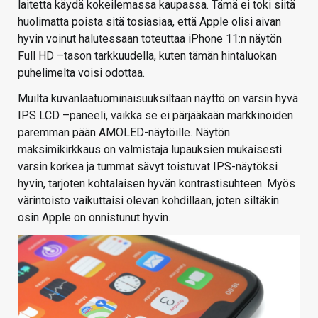
laitetta käydä kokeilemassa kaupassa. Tämä ei toki siitä
huolimatta poista sitä tosiasiaa, että Apple olisi aivan
hyvin voinut halutessaan toteuttaa iPhone 11:n näytön
Full HD –tason tarkkuudella, kuten tämän hintaluokan
puhelimelta voisi odottaa.
Muilta kuvanlaatuominaisuuksiltaan näyttö on varsin hyvä
IPS LCD –paneeli, vaikka se ei pärjääkään markkinoiden
paremman pään AMOLED-näytöille. Näytön
maksimikirkkaus on valmistaja lupauksien mukaisesti
varsin korkea ja tummat sävyt toistuvat IPS-näytöksi
hyvin, tarjoten kohtalaisen hyvän kontrastisuhteen. Myös
värintoisto vaikuttaisi olevan kohdillaan, joten siltäkin
osin Apple on onnistunut hyvin.