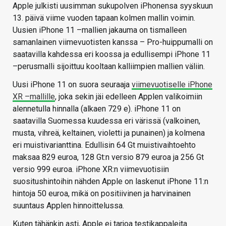
Apple julkisti uusimman sukupolven iPhonensa syyskuun
13. päivä viime vuoden tapaan kolmen mallin voimin.
Uusien iPhone 11 –mallien jakauma on tismalleen
samanlainen viimevuotisten kanssa – Pro-huippumalli on
saatavilla kahdessa eri koossa ja edullisempi iPhone 11
–perusmalli sijoittuu kooltaan kalliimpien mallien väliin.
Uusi iPhone 11 on suora seuraaja
viimevuotiselle iPhone
XR –mallille
, joka sekin jäi edelleen Applen valikoimiin
alennetulla hinnalla (alkaen 729 e). iPhone 11 on
saatavilla Suomessa kuudessa eri värissä (valkoinen,
musta, vihreä, keltainen, violetti ja punainen) ja kolmena
eri muistivarianttina. Edullisin 64 Gt muistivaihtoehto
maksaa 829 euroa, 128 Gt:n versio 879 euroa ja 256 Gt
versio 999 euroa. iPhone XR:n viimevuotisiin
suositushintoihin nähden Apple on laskenut iPhone 11:n
hintoja 50 euroa, mikä on positiivinen ja harvinainen
suuntaus Applen hinnoittelussa.
Kuten tähänkin asti, Apple ei tarjoa testikappaleita