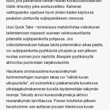
nuoli, jota painamalla oikean reunan kuvaustilalistauksen
tilalle ilmestyy pika-asetusvalikko. Kameran
vaihtopainike sijaitsee hyvin yhden käden käytössä
peukalon ulottuvilla suljinpainikkeen vieressä.
Uusi Quick Take –ominaisuus mahdollistaa videokuvan
tallentamisen nopeasti suoraan valokuvaustilasta
pitämällä suljinpainiketta pohjassa. Jos
videotallennuksen haluaa lukita pidemmäksi aikaa päälle,
voi suljinpainiketta pyyhkäistä ylöspäin ja sen jälkeen
nostaa sormen pois näytöltä. Alaspäin pyyhkäisyllä
aktivoituu puolestaan sarjakuvaustila.
Hauskana ominaisuutena kuvausnäkymän
tummennettujen reunojen takaa voi ”nähdä kuvan
ulkopuolelle”, eli esimerkiksi pääkameralla kuvatessa
ultralaajakulmakameran kuvalla täydennetään näkymän
reunoja. Tekoäly arvioi kuvausnäkymää ja aktivoi
reunanäkymän tarvittaessa. Pienen totuttelun jälkeen
havaitsimme sen auttavan jossain tilanteissa kuvan