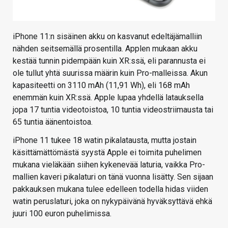
iPhone 11:n sisäinen akku on kasvanut edeltäjämalliin
nähden seitsemällä prosentilla. Applen mukaan akku
kestää tunnin pidempään kuin XR:ssä, eli parannusta ei
ole tullut yhtä suurissa määrin kuin Pro-malleissa. Akun
kapasiteetti on 3110 mAh (11,91 Wh), eli 168 mAh
enemmän kuin XR:ssä. Apple lupaa yhdellä latauksella
jopa 17 tuntia videotoistoa, 10 tuntia videostriimausta tai
65 tuntia äänentoistoa.
iPhone 11 tukee 18 watin pikalatausta, mutta jostain
käsittämättömästä syystä Apple ei toimita puhelimen
mukana vieläkään siihen kykenevää laturia, vaikka Pro-
mallien kaveri pikalaturi on tänä vuonna lisätty. Sen sijaan
pakkauksen mukana tulee edelleen todella hidas viiden
watin peruslaturi, joka on nykypäivänä hyväksyttävä ehkä
juuri 100 euron puhelimissa.