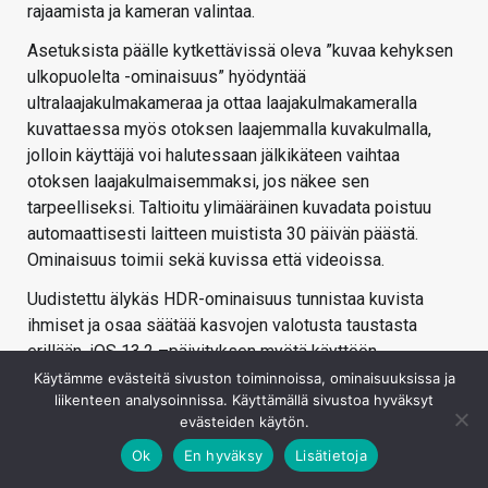
rajaamista ja kameran valintaa.
Asetuksista päälle kytkettävissä oleva ”kuvaa kehyksen
ulkopuolelta -ominaisuus” hyödyntää
ultralaajakulmakameraa ja ottaa laajakulmakameralla
kuvattaessa myös otoksen laajemmalla kuvakulmalla,
jolloin käyttäjä voi halutessaan jälkikäteen vaihtaa
otoksen laajakulmaisemmaksi, jos näkee sen
tarpeelliseksi. Taltioitu ylimääräinen kuvadata poistuu
automaattisesti laitteen muistista 30 päivän päästä.
Ominaisuus toimii sekä kuvissa että videoissa.
Uudistettu älykäs HDR-ominaisuus tunnistaa kuvista
ihmiset ja osaa säätää kasvojen valotusta taustasta
erillään. iOS 13.2 –päivityksen myötä käyttöön
aktivoitunut Deep Fusion –ominaisuus on puolestaan
Käytämme evästeitä sivuston toiminnoissa, ominaisuuksissa ja
liikenteen analysoinnissa. Käyttämällä sivustoa hyväksyt
eräänlainen äärimmäisen edistynyt HDR-tila, jossa
evästeiden käytön.
kamera ottaa kuvia eri valotusajoilla ja osa otoksista
taltioidaan jo ennen kuvan varsinaista ottamista.
Ok
En hyväksy
Lisätietoja