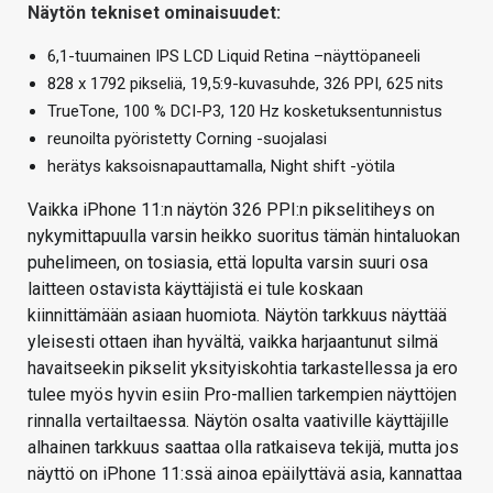
Näytön tekniset ominaisuudet:
6,1-tuumainen IPS LCD Liquid Retina –näyttöpaneeli
828 x 1792 pikseliä, 19,5:9-kuvasuhde, 326 PPI, 625 nits
TrueTone, 100 % DCI-P3, 120 Hz kosketuksentunnistus
reunoilta pyöristetty Corning -suojalasi
herätys kaksoisnapauttamalla, Night shift -yötila
Vaikka iPhone 11:n näytön 326 PPI:n pikselitiheys on
nykymittapuulla varsin heikko suoritus tämän hintaluokan
puhelimeen, on tosiasia, että lopulta varsin suuri osa
laitteen ostavista käyttäjistä ei tule koskaan
kiinnittämään asiaan huomiota. Näytön tarkkuus näyttää
yleisesti ottaen ihan hyvältä, vaikka harjaantunut silmä
havaitseekin pikselit yksityiskohtia tarkastellessa ja ero
tulee myös hyvin esiin Pro-mallien tarkempien näyttöjen
rinnalla vertailtaessa. Näytön osalta vaativille käyttäjille
alhainen tarkkuus saattaa olla ratkaiseva tekijä, mutta jos
näyttö on iPhone 11:ssä ainoa epäilyttävä asia, kannattaa