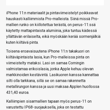
iPhone 11:n materiaalit ja pintaviimeistelyt poikkeavat
hauskasti kalliimmista Pro-malleista. Siinä missä Pro-
mallien runko on kiillotettua terästä, on perus-11:ssä
käytetty mattapintaista alumiinia, joka tuntuu kädessä
yllättävän erilaiselta, eikä myöskään kerää sormenjälkiä
kuten kiiltävä pinta.
Toisena eroavaisuutena iPhone 11:n takakuori on
kiiltäväpintaista lasia, kun Pro-malleissa pinta on
viimeistelty mataksi. Lasi on samaa Corningin
valmistamaa erikoislasia, jonka Apple kehuu olevan
markkinoiden kestävintä. Lasikuoren kanssa kannattaa
silti olla tarkkana, sillä se on samaa rakennetta
metallirungon kanssa ja uusi maksaa Applen huollossa
431,40 euroa.
Kalliimpien sisarmallien tapaan myös perus-11 on
varustettu IP68-suojauksella, joka on testattu