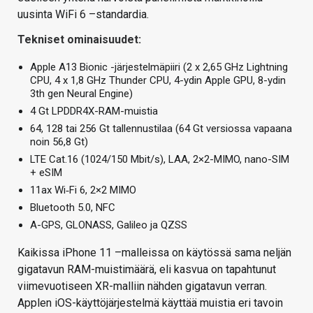
uusinta WiFi 6 –standardia.
Tekniset ominaisuudet:
Apple A13 Bionic -järjestelmäpiiri (2 x 2,65 GHz Lightning
CPU, 4 x 1,8 GHz Thunder CPU, 4-ydin Apple GPU, 8-ydin
3th gen Neural Engine)
4 Gt LPDDR4X-RAM-muistia
64, 128 tai 256 Gt tallennustilaa (64 Gt versiossa vapaana
noin 56,8 Gt)
LTE Cat.16 (1024/150 Mbit/s), LAA, 2×2-MIMO, nano-SIM
+ eSIM
11ax Wi‑Fi 6, 2×2 MIMO
Bluetooth 5.0, NFC
A-GPS, GLONASS, Galileo ja QZSS
Kaikissa iPhone 11 –malleissa on käytössä sama neljän
gigatavun RAM-muistimäärä, eli kasvua on tapahtunut
viimevuotiseen XR-malliin nähden gigatavun verran.
Applen iOS-käyttöjärjestelmä käyttää muistia eri tavoin