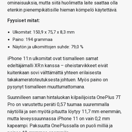
ominaisuuksia, mutta siitä huolimatta laite saattaa olla
etenkin pienempikätisille hieman kömpelö käytettävä.
Fyysiset mitat:
Ulkomitat: 150,9 x 75,7 x 8,3 mm
Paino: 194 grammaa
Näytön ja ulkomittojen suhde: 79,0 %
iPhone 11:n ulkomitat ovat tismalleen samat
edeltäjämalli XR:n kanssa – oheistarvikkeet eivät
kuitenkaan sovi välttämättä yhteen erilaisesta
takakameratoteutuksesta johtuen. Myös paino on
pysynyt tismalleen muuttumattomana.
Suunnilleen saman hintaluokan kilpailijoista OnePlus 7T
Pro on varustettu peräti 0,57 tuumaa suuremmalla
näytöllä ja sen myötä pituutta löytyy 11,7 mm enemmän,
mutta leveyssuunnassa iPhone 11 on vain 0,2 mm
kapeampi. Paksuutta OnePlussalla on puoli milliä ja