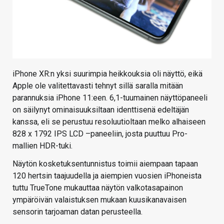
iPhone XR:n yksi suurimpia heikkouksia oli näyttö, eikä
Apple ole valitettavasti tehnyt sillä saralla mitään
parannuksia iPhone 11:een. 6,1-tuumainen näyttöpaneeli
on säilynyt ominaisuuksiltaan identtisenä edeltäjän
kanssa, eli se perustuu resoluutioltaan melko alhaiseen
828 x 1792 IPS LCD –paneeliin, josta puuttuu Pro-
mallien HDR-tuki.
Näytön kosketuksentunnistus toimii aiempaan tapaan
120 hertsin taajuudella ja aiempien vuosien iPhoneista
tuttu TrueTone mukauttaa näytön valkotasapainon
ympäröivän valaistuksen mukaan kuusikanavaisen
sensorin tarjoaman datan perusteella.