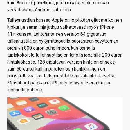
kuin Android-puhelimet, joten määrä ei ole suoraan
verrattavissa Android-laitteisiin.
Tallennustilan kanssa Apple on jo pitkään ollut melkoinen
kiskuri ja sama linja jatkuu valitettavasti myös iPhone
11:n kanssa. Lähtöhintaisen version 64 gigatavun
tallennustila on nykymittapuulla suorastaan hävyttömän
pieni yli 800 euron puhelimeen, kun samalla
tuplakokoista tallennustilaa on tarjolla jopa alle 200 euron
hintaluokassa. 128 gigatavun version hinta on onneksi
vain 50 euroa kalliimpi, joten sen hankkiminen on
suositeltavaa, jos tallennustilalle on vähänkin tarvetta.
Muistikorttipaikkaa ei iPhoneille tyypilliseen tapaan
luonnollisesti ole.