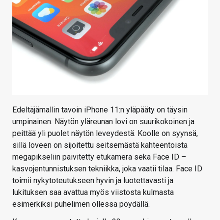
Edeltäjämallin tavoin iPhone 11:n yläpääty on täysin
umpinainen. Näytön yläreunan lovi on suurikokoinen ja
peittää yli puolet näytön leveydestä. Koolle on syynsä,
sillä loveen on sijoitettu seitsemästä kahteentoista
megapikseliin päivitetty etukamera sekä Face ID –
kasvojentunnistuksen tekniikka, joka vaatii tilaa. Face ID
toimii nykytoteutukseen hyvin ja luotettavasti ja
lukituksen saa avattua myös viistosta kulmasta
esimerkiksi puhelimen ollessa pöydällä.