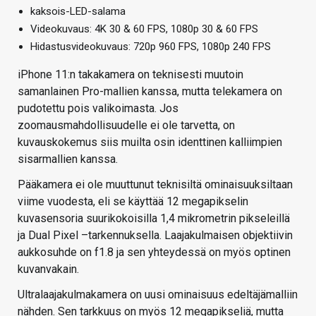
kaksois-LED-salama
Videokuvaus: 4K 30 & 60 FPS, 1080p 30 & 60 FPS
Hidastusvideokuvaus: 720p 960 FPS, 1080p 240 FPS
iPhone 11:n takakamera on teknisesti muutoin
samanlainen Pro-mallien kanssa, mutta telekamera on
pudotettu pois valikoimasta. Jos
zoomausmahdollisuudelle ei ole tarvetta, on
kuvauskokemus siis muilta osin identtinen kalliimpien
sisarmallien kanssa.
Pääkamera ei ole muuttunut teknisiltä ominaisuuksiltaan
viime vuodesta, eli se käyttää 12 megapikselin
kuvasensoria suurikokoisilla 1,4 mikrometrin pikseleillä
ja Dual Pixel –tarkennuksella. Laajakulmaisen objektiivin
aukkosuhde on f1.8 ja sen yhteydessä on myös optinen
kuvanvakain.
Ultralaajakulmakamera on uusi ominaisuus edeltäjämalliin
nähden. Sen tarkkuus on myös 12 megapikseliä, mutta