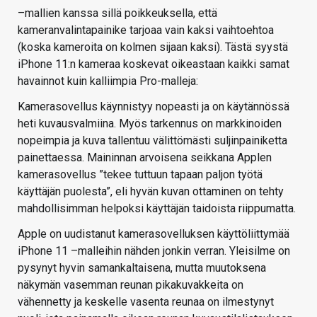
–mallien kanssa sillä poikkeuksella, että
kameranvalintapainike tarjoaa vain kaksi vaihtoehtoa
(koska kameroita on kolmen sijaan kaksi). Tästä syystä
iPhone 11:n kameraa koskevat oikeastaan kaikki samat
havainnot kuin kalliimpia Pro-malleja:
Kamerasovellus käynnistyy nopeasti ja on käytännössä
heti kuvausvalmiina. Myös tarkennus on markkinoiden
nopeimpia ja kuva tallentuu välittömästi suljinpainiketta
painettaessa. Maininnan arvoisena seikkana Applen
kamerasovellus ”tekee tuttuun tapaan paljon työtä
käyttäjän puolesta”, eli hyvän kuvan ottaminen on tehty
mahdollisimman helpoksi käyttäjän taidoista riippumatta.
Apple on uudistanut kamerasovelluksen käyttöliittymää
iPhone 11 –malleihin nähden jonkin verran. Yleisilme on
pysynyt hyvin samankaltaisena, mutta muutoksena
näkymän vasemman reunan pikakuvakkeita on
vähennetty ja keskelle vasenta reunaa on ilmestynyt