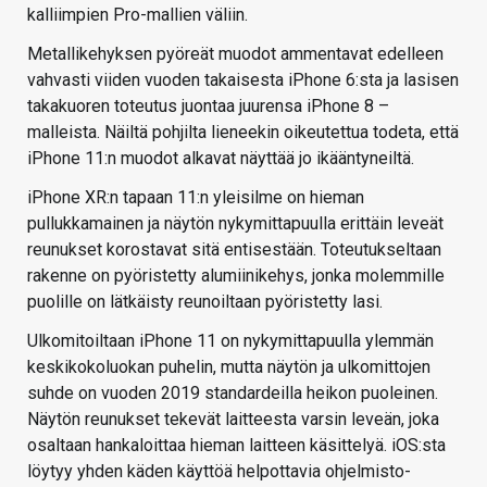
kalliimpien Pro-mallien väliin.
Metallikehyksen pyöreät muodot ammentavat edelleen
vahvasti viiden vuoden takaisesta iPhone 6:sta ja lasisen
takakuoren toteutus juontaa juurensa iPhone 8 –
malleista. Näiltä pohjilta lieneekin oikeutettua todeta, että
iPhone 11:n muodot alkavat näyttää jo ikääntyneiltä.
iPhone XR:n tapaan 11:n yleisilme on hieman
pullukkamainen ja näytön nykymittapuulla erittäin leveät
reunukset korostavat sitä entisestään. Toteutukseltaan
rakenne on pyöristetty alumiinikehys, jonka molemmille
puolille on lätkäisty reunoiltaan pyöristetty lasi.
Ulkomitoiltaan iPhone 11 on nykymittapuulla ylemmän
keskikokoluokan puhelin, mutta näytön ja ulkomittojen
suhde on vuoden 2019 standardeilla heikon puoleinen.
Näytön reunukset tekevät laitteesta varsin leveän, joka
osaltaan hankaloittaa hieman laitteen käsittelyä. iOS:sta
löytyy yhden käden käyttöä helpottavia ohjelmisto-