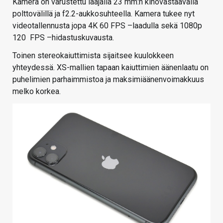
Kamera on varustettu laajalla 23 mm:n kinovastaavalla
polttovälillä ja f2.2-aukkosuhteella. Kamera tukee nyt
videotallennusta jopa 4K 60 FPS –laadulla sekä 1080p
120 FPS –hidastuskuvausta.
Toinen stereokaiuttimista sijaitsee kuulokkeen
yhteydessä. XS-mallien tapaan kaiuttimien äänenlaatu on
puhelimien parhaimmistoa ja maksimiäänenvoimakkuus
melko korkea.