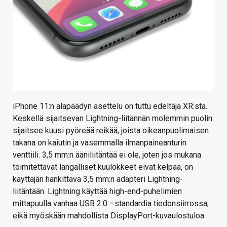
iPhone 11:n alapäädyn asettelu on tuttu edeltäjä XR:stä.
Keskellä sijaitsevan Lightning-liitännän molemmin puolin
sijaitsee kuusi pyöreää reikää, joista oikeanpuolimaisen
takana on kaiutin ja vasemmalla ilmanpaineanturin
venttiili. 3,5 mm:n ääniliitäntää ei ole, joten jos mukana
toimitettavat langalliset kuulokkeet eivät kelpaa, on
käyttäjän hankittava 3,5 mm:n adapteri Lightning-
liitäntään. Lightning käyttää high-end-puhelimien
mittapuulla vanhaa USB 2.0 –standardia tiedonsiirrossa,
eikä myöskään mahdollista DisplayPort-kuvaulostuloa.