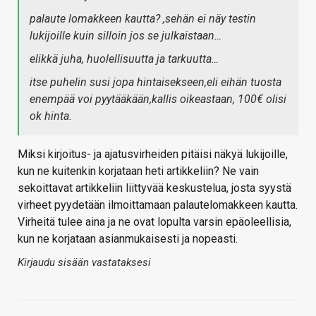
palaute lomakkeen kautta? ,sehän ei näy testin
lukijoille kuin silloin jos se julkaistaan…
elikkä juha, huolellisuutta ja tarkuutta…
itse puhelin susi jopa hintaisekseen,eli eihän tuosta
enempää voi pyytääkään,kallis oikeastaan, 100€ olisi
ok hinta.
Miksi kirjoitus- ja ajatusvirheiden pitäisi näkyä lukijoille,
kun ne kuitenkin korjataan heti artikkeliin? Ne vain
sekoittavat artikkeliin liittyvää keskustelua, josta syystä
virheet pyydetään ilmoittamaan palautelomakkeen kautta.
Virheitä tulee aina ja ne ovat lopulta varsin epäoleellisia,
kun ne korjataan asianmukaisesti ja nopeasti.
Kirjaudu sisään vastataksesi