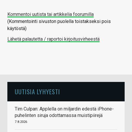
Kommentoi uutista tai artikkelia foorumilla
(Kommentointi sivuston puolella toistakseksi pois
käytöstä)
Lähetä palautetta / raportoi kirjoitusvirheestä
UUTISIA LYHYESTI
Tim Culpan: Applella on miljardin edestä iPhone-
puhelinten siruja odottamassa muistipiirejä
7.8.2026