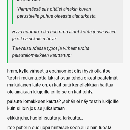
Ylemmässä siis pitäisi ainakin kuvan
perusteella puhua oikeasta alanurkasta.
Hyvä huomio, eikä näemmä ainut kohta jossa vasen
ja oikea sekaisin:beye:
Tulevaisuudessa typot ja virheet tuolta
palautelomakkeen kautta:tup:
hmm, kyllä virheet ja epähuomiot olisi hyvä olla itse
'testin' mukana,jotta lukijat osaa tehdä oikeat päätelmät
minkälainen laite on. ei kait siitä kenellekkään haittaa
ole,ainakaan lukijoille joille se on kait tehty.
palaute lomakkeen kautta? ,sehän ei näy testin lukijoille
kuin silloin jos se julkaistaan…
elikkä juha, huolellisuutta ja tarkuutta…
itse puhelin susi jopa hintaisekseen,eli eihän tuosta