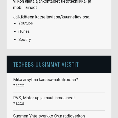
viikon ajalta ajankohtaiset tietotekniikka- ja
mobiiliaiheet.
Jälkikäteen katseltavissa/kuunneltavissa:
Youtube
iTunes
Spotify
TECHBBS UUSIMMAT VIESTIT
Mikä ärsyttää kanssa-autoilijoissa?
7.8.2026
RVS, Motor up ja muut ihmeaineet.
7.8.2026
Suomen Yhteisverkko Oy:n radioverkon