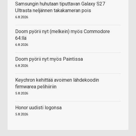
Samsungin huhutaan tiputtavan Galaxy S27
Ultrasta neljännen takakameran pois
6.8.2026
Doom pyörii nyt (melkein) myös Commodore
64:llä
6.8.2026
Doom pyörii nyt myös Paintissa
6.8.2026
Keychron kehittää avoimen lähdekoodin
firmwarea pelihiiriin
5.8.2026
Honor uudisti logonsa
5.8.2026