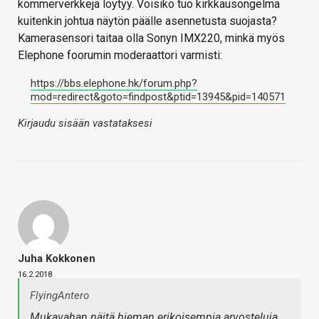
kommerverkkejä löytyy. Voisiko tuo kirkkausongelma
kuitenkin johtua näytön päälle asennetusta suojasta?
Kamerasensori taitaa olla Sonyn IMX220, minkä myös
Elephone foorumin moderaattori varmisti:
https://bbs.elephone.hk/forum.php?
mod=redirect&goto=findpost&ptid=13945&pid=140571
Kirjaudu sisään vastataksesi
Juha Kokkonen
16.2.2018
FlyingAntero
Mukavahan näitä hieman erikoisempia arvosteluja