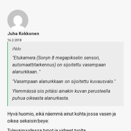
Juha Kokkonen
16.2.2018
iNdo
"Etukamera (Sonyn 8 megapikselin sensori,
automaattitarkennus) on sijoitettu vasempaan
alanurkkaan.."
"Vasempaan alanurkkaan on sijoitettu kuvausvalo."
Ylemmässä siis pitäisi ainakin kuvan perusteella
puhua oikeasta alanurkasta.
Hyvä huomio, eikä näemmä ainut kohta jossa vasen ja
oikea sekaisin:beye:
Tulevaisuudessa typot ja virheet tuolta