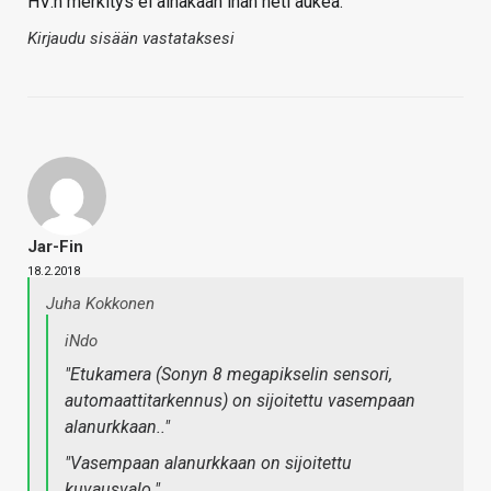
HV:n merkitys ei ainakaan ihan heti aukea.
Kirjaudu sisään vastataksesi
Jar-Fin
18.2.2018
Juha Kokkonen
iNdo
"Etukamera (Sonyn 8 megapikselin sensori,
automaattitarkennus) on sijoitettu vasempaan
alanurkkaan.."
"Vasempaan alanurkkaan on sijoitettu
kuvausvalo."