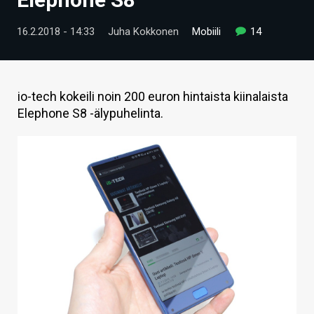
ARTIKKELIT
16.2.2018 - 14:33
Juha Kokkonen
Mobiili
14
VIDEOT
TECHBBS
io-tech kokeili noin 200 euron hintaista kiinalaista
TIETOA
Elephone S8 -älypuhelinta.
HINTA.FI
KAUPPA
VAIHDA TEEMA
HAKU