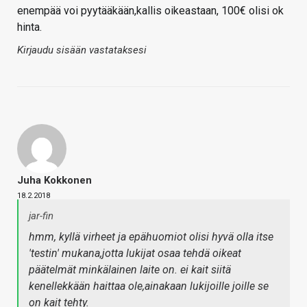
enempää voi pyytääkään,kallis oikeastaan, 100€ olisi ok
hinta.
Kirjaudu sisään vastataksesi
Juha Kokkonen
18.2.2018
jar-fin
hmm, kyllä virheet ja epähuomiot olisi hyvä olla itse
'testin' mukana,jotta lukijat osaa tehdä oikeat
päätelmät minkälainen laite on. ei kait siitä
kenellekkään haittaa ole,ainakaan lukijoille joille se
on kait tehty.