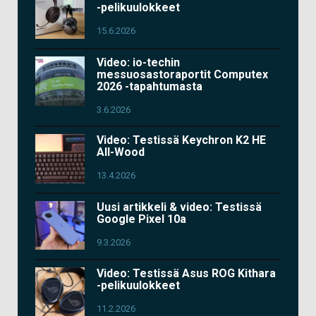
-pelikuulokkeet
15.6.2026
Video: io-techin
messuosastoraportit Computex
2026 -tapahtumasta
3.6.2026
Video: Testissä Keychron K2 HE
All-Wood
13.4.2026
Uusi artikkeli & video: Testissä
Google Pixel 10a
9.3.2026
Video: Testissä Asus ROG Kithara
-pelikuulokkeet
11.2.2026