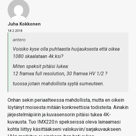
Juha Kokkonen
18.2.2018
antero
Voisiko kyse olla puhtaasta huijauksesta että oikea
1080 skaalataan 4k:ksi?
Miten speksit pitäisi lukea:
12 framea full resolution, 30 framea HV 1/2 ?
tuossa jotain mahdollista syytä sumeuteen.
Onhan sekin periaatteessa mahdollista, mutta en oikein
löytänyt moisesta mitään konkreettisia todisteita. Ainakin
järjestelmäpiirin ja kuvasensorin pitäisi tukea 4K-
kuvausta. Tuo IMX220:n spekseissä oleva lainaamasi
kohta liittyy käsittääkseni valokuviin/sarjakuvaukseen.