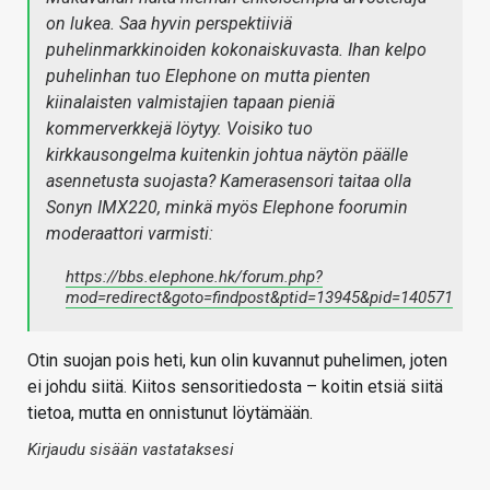
on lukea. Saa hyvin perspektiiviä
puhelinmarkkinoiden kokonaiskuvasta. Ihan kelpo
puhelinhan tuo Elephone on mutta pienten
kiinalaisten valmistajien tapaan pieniä
kommerverkkejä löytyy. Voisiko tuo
kirkkausongelma kuitenkin johtua näytön päälle
asennetusta suojasta? Kamerasensori taitaa olla
Sonyn IMX220, minkä myös Elephone foorumin
moderaattori varmisti:
https://bbs.elephone.hk/forum.php?
mod=redirect&goto=findpost&ptid=13945&pid=140571
Otin suojan pois heti, kun olin kuvannut puhelimen, joten
ei johdu siitä. Kiitos sensoritiedosta – koitin etsiä siitä
tietoa, mutta en onnistunut löytämään.
Kirjaudu sisään vastataksesi