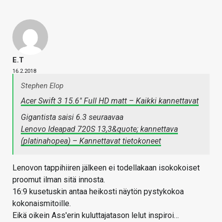
E.T
16.2.2018
Stephen Elop
Acer Swift 3 15.6" Full HD matt – Kaikki kannettavat
Gigantista saisi 6.3 seuraavaa
Lenovo Ideapad 720S 13,3&quote; kannettava
(platinahopea) – Kannettavat tietokoneet
Lenovon tappihiiren jälkeen ei todellakaan isokokoiset
proomut ilman sitä innosta.
16:9 kusetuskin antaa heikosti näytön pystykokoa
kokonaismitoille.
Eikä oikein Ass'erin kuluttajatason lelut inspiroi…