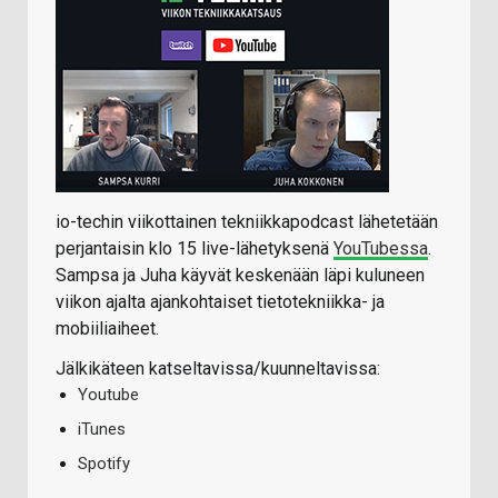
io-techin viikottainen tekniikkapodcast lähetetään
perjantaisin klo 15 live-lähetyksenä
YouTubessa
.
Sampsa ja Juha käyvät keskenään läpi kuluneen
viikon ajalta ajankohtaiset tietotekniikka- ja
mobiiliaiheet.
Jälkikäteen katseltavissa/kuunneltavissa:
Youtube
iTunes
Spotify