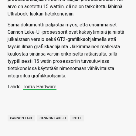
arvo on asetettu 15 wattiin, eli ne on tarkoitettu lähinnä
Ultrabook-luokan tietokoneisiin.
Sama dokumentti paljastaa myös, että ensimmäiset
Cannon Lake-U -prosessorit ovat kaksiytimisiä ja niistä
julkaistaan versio sekä GT2-grafiikkaohjaimella että
täysin ilman grafiikkaohjainta. Jälkimmäinen malleista
kuulostaa sinänsä varsin erikoiselta ratkaisulta, sillä
tyypillisesti 15 watin prosessoriin turvautuvissa
tietokoneissa käytetään nimenomaan vähävirtaista
integroitua grafiikkaohjainta.
Lähde:
Tom’s Hardware
CANNON LAKE
CANNON LAKE-U
INTEL