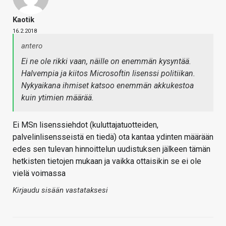
Kaotik
16.2.2018
antero
Ei ne ole rikki vaan, näille on enemmän kysyntää.
Halvempia ja kiitos Microsoftin lisenssi politiikan.
Nykyaikana ihmiset katsoo enemmän akkukestoa
kuin ytimien määrää.
Ei MSn lisenssiehdot (kuluttajatuotteiden,
palvelinlisensseistä en tiedä) ota kantaa ydinten määrään
edes sen tulevan hinnoittelun uudistuksen jälkeen tämän
hetkisten tietojen mukaan ja vaikka ottaisikin se ei ole
vielä voimassa
Kirjaudu sisään vastataksesi