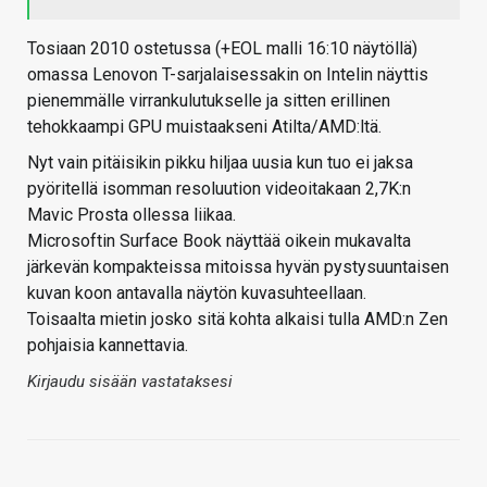
Tosiaan 2010 ostetussa (+EOL malli 16:10 näytöllä)
omassa Lenovon T-sarjalaisessakin on Intelin näyttis
pienemmälle virrankulutukselle ja sitten erillinen
tehokkaampi GPU muistaakseni Atilta/AMD:ltä.
Nyt vain pitäisikin pikku hiljaa uusia kun tuo ei jaksa
pyöritellä isomman resoluution videoitakaan 2,7K:n
Mavic Prosta ollessa liikaa.
Microsoftin Surface Book näyttää oikein mukavalta
järkevän kompakteissa mitoissa hyvän pystysuuntaisen
kuvan koon antavalla näytön kuvasuhteellaan.
Toisaalta mietin josko sitä kohta alkaisi tulla AMD:n Zen
pohjaisia kannettavia.
Kirjaudu sisään vastataksesi