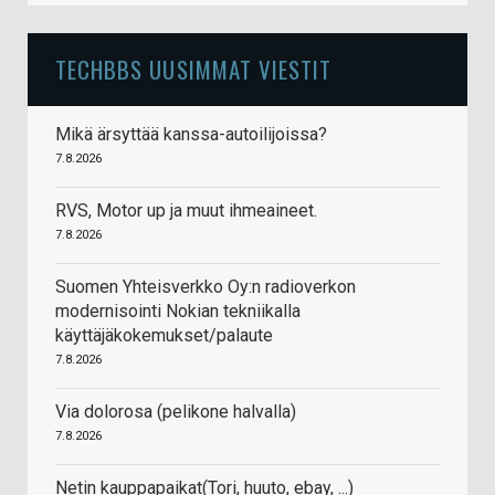
TECHBBS UUSIMMAT VIESTIT
Mikä ärsyttää kanssa-autoilijoissa?
7.8.2026
RVS, Motor up ja muut ihmeaineet.
7.8.2026
Suomen Yhteisverkko Oy:n radioverkon
modernisointi Nokian tekniikalla
käyttäjäkokemukset/palaute
7.8.2026
Via dolorosa (pelikone halvalla)
7.8.2026
Netin kauppapaikat(Tori, huuto, ebay, ...)