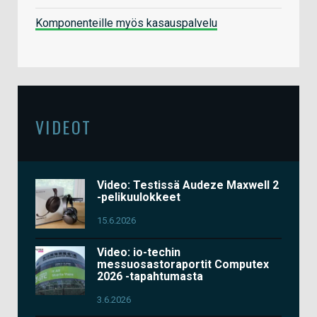
Komponenteille myös kasauspalvelu
VIDEOT
Video: Testissä Audeze Maxwell 2
-pelikuulokkeet
15.6.2026
Video: io-techin
messuosastoraportit Computex
2026 -tapahtumasta
3.6.2026