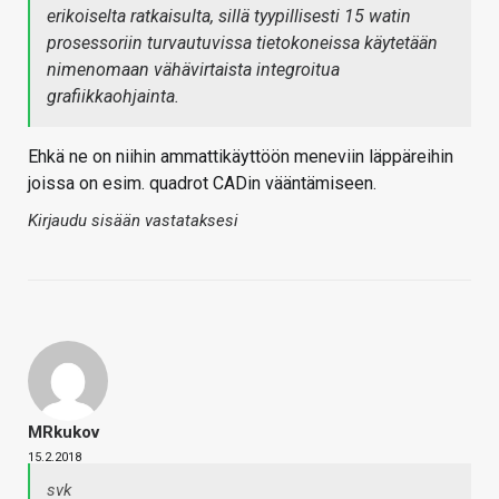
erikoiselta ratkaisulta, sillä tyypillisesti 15 watin
prosessoriin turvautuvissa tietokoneissa käytetään
nimenomaan vähävirtaista integroitua
grafiikkaohjainta.
Ehkä ne on niihin ammattikäyttöön meneviin läppäreihin
joissa on esim. quadrot CADin vääntämiseen.
Kirjaudu sisään vastataksesi
MRkukov
15.2.2018
svk