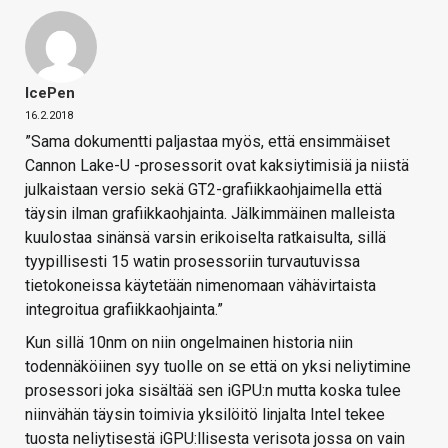
IcePen
16.2.2018
”Sama dokumentti paljastaa myös, että ensimmäiset
Cannon Lake-U -prosessorit ovat kaksiytimisiä ja niistä
julkaistaan versio sekä GT2-grafiikkaohjaimella että
täysin ilman grafiikkaohjainta. Jälkimmäinen malleista
kuulostaa sinänsä varsin erikoiselta ratkaisulta, sillä
tyypillisesti 15 watin prosessoriin turvautuvissa
tietokoneissa käytetään nimenomaan vähävirtaista
integroitua grafiikkaohjainta.”
Kun sillä 10nm on niin ongelmainen historia niin
todennäköiinen syy tuolle on se että on yksi neliytimine
prosessori joka sisältää sen iGPU:n mutta koska tulee
niinvähän täysin toimivia yksilöitö linjalta Intel tekee
tuosta neliytisestä iGPU:llisesta verisota jossa on vain