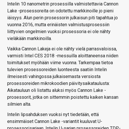
Intelin 10 nanometrin prosessilla valmistettavia Cannon
Lake -prosessoreita on odotettu markkinoille jo pieni
iäisyys. Alun perin prosessorin julkaisun piti tapahtua jo
vuonna 2016, mutta erinäisten valmistusprosessiin
liittyvien ongelmien vuoksi prosessoria ei ole nähty
vieläkään markkinoilla.
Vaikka Cannon Lakeja ei ole nähty vielä parrasvaloissa,
varmisti Intel CES 2018 -messuilla aloittaneensa niiden
toimitukset myöhään viime vuonna. Tarkempaa tietoa
tulevien prosessoreiden luonteesta saatiin Intelin
ilmeisesti vahingossa julkaisemasta versiosta
prosessoreiden mikrokoodien päivitysaikataulusta:
Aikatauluun oli listattu aluksi myös Cannon Lake -
prosessorit, jotka on sittemmin poistettu kaiken kansan
silmien alta.
Intelin lipsahduksen vuoksi nyt tiedetään, että
ensimmäiset Cannon Lake -variantit kuuluvat U-
prosessorisarjaan. Intelin U-sarjan prosessoreiden TDP-