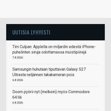
UUTISIA LYHYESTI
Tim Culpan: Applella on miljardin edestä iPhone-
puhelinten siruja odottamassa muistipiirejä
7.8.2026
Samsungin huhutaan tiputtavan Galaxy S27
Ultrasta neljännen takakameran pois
6.8.2026
Doom pyörii nyt (melkein) myös Commodore
64:llä
6.8.2026