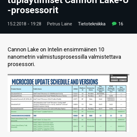
ARTIKKELIT
-prosessorit
VIDEOT
15.2.2018 - 19:28
Petrus Laine
Tietotekniikka
16
TECHBBS
TIETOA
Cannon Lake on Intelin ensimmäinen 10
nanometrin valmistusprosessilla valmistettava
HINTA.FI
prosessori.
KAUPPA
VAIHDA TEEMA
HAKU