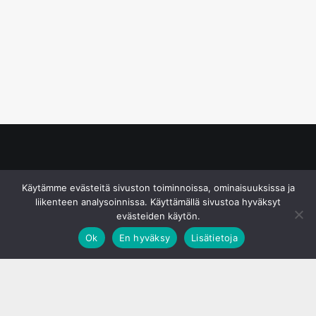
© S&J Media Oy
Käytämme evästeitä sivuston toiminnoissa, ominaisuuksissa ja
liikenteen analysoinnissa. Käyttämällä sivustoa hyväksyt
evästeiden käytön.
Ok
En hyväksy
Lisätietoja
;