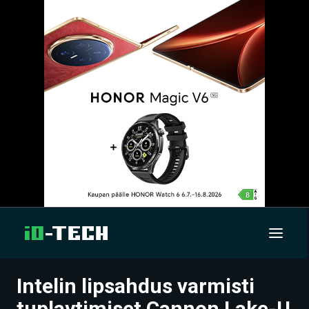
Intelin lipsahdus varmisti
UUTISET
tuplaytimiset Cannon Lake-U