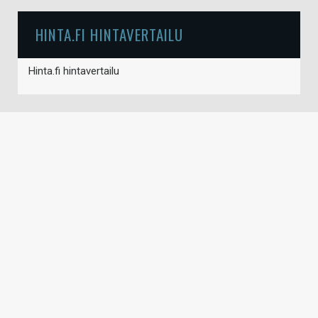
HINTA.FI HINTAVERTAILU
Hinta.fi hintavertailu