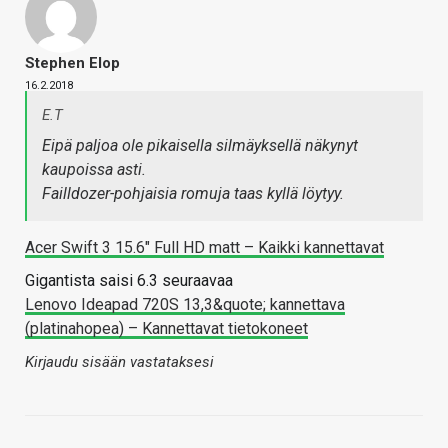
Stephen Elop
16.2.2018
E.T
Eipä paljoa ole pikaisella silmäyksellä näkynyt
kaupoissa asti.
Failldozer-pohjaisia romuja taas kyllä löytyy.
Acer Swift 3 15.6" Full HD matt – Kaikki kannettavat
Gigantista saisi 6.3 seuraavaa
Lenovo Ideapad 720S 13,3&quote; kannettava
(platinahopea) – Kannettavat tietokoneet
Kirjaudu sisään vastataksesi