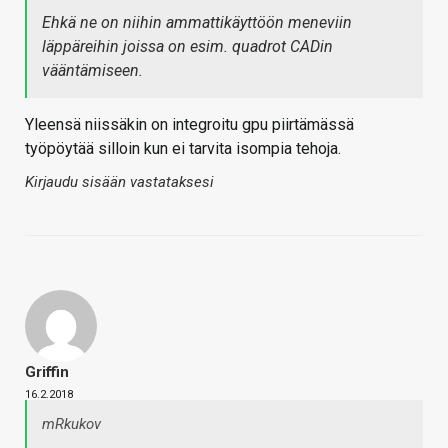
Ehkä ne on niihin ammattikäyttöön meneviin
läppäreihin joissa on esim. quadrot CADin
vääntämiseen.
Yleensä niissäkin on integroitu gpu piirtämässä
työpöytää silloin kun ei tarvita isompia tehoja.
Kirjaudu sisään vastataksesi
Griffin
16.2.2018
mRkukov