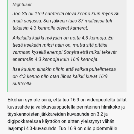
Nightuser
Joo S5 oli 16:9 suhteella oleva kenno kuin myös S6
malli sarjassa. Sen jälkeen taas S7 malleissa tuli
takaisin 4:3 kennolla olevat kamerat.
Aikalailla kaikki nykyään on noita 4:3 kennoja. En
tiedä itsekään miksi näin on, mutta sitä pitäisi
varmaan kysellä enempi Sonylta että miksi tekevät
enemmän 4:3 kennoja kuin 16:9 kennoja.
Itse kuulun ainakin niihin että vaikka puhelimessa
on 4:3 kenno niin otan lähes kaikki kuvat 16:9
suhteella.
Eiköhän syy ole siinä, että tuo 16:9 on videopuolelta tullut
kuvasuhde ja valokuvauspuolella perinteinen filmikoko ja
täyskennoisten järkkäreiden kuvasuhde on 3:2 ja
digipokkareissa käyttöön on sitten yleistynyt vähän
laajempi 4:3-kuvasuhde. Tuo 16:9 on siis pidemmälle