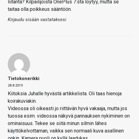
liitäntä? Kilpailijoista OnePlus 7:sta löytyy, mutta se
taitaa olla poikkeus sääntöön.
Kirjaudu sisään vastataksesi
Tietokonerikki
28.8.2019
Kiitoksia Juhalle hyvästä artikkelista. Oli taas hienoja
koirakuviakin.
Videossa oli oikeasti jo riittävän hyvä vakaaja, mutta jos
tuossa esim. videossa näkyvä pannauksen nykiminen on
ominaisuus. Tekee se siitä minun silmin lähes
käyttökelvottaman, vaikka sen normaali kuva asallinen
onkin. Kamera puoli on kyllä laadukas.