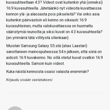
kuvasuhteeltaan 4:3? Videot ovat kuitenkin yhä (onneksi)
16:9 kuvasuhteella. Jätetäänkö nyt videoita kuvattaessa
kennon ylä- ja alaosasta pois pikseleitä? Vai onko asia
kuitenkin päinvastoin eli kenno on oikeasti 16:9
kuvasuhteinen, mutta valokuvattaessa on huomattu
vääristymiä reunoilta ja siksi kuvat on 4:3 kuvasuhteella?
(en ymmärrä tätä villitystä ollenkaan)
Muistan Samsung Galaxy S5:stä (alias Laastari)
sanottaneen mainospuheessa S4:n jälkeen, että siinä on
aidosti 16:9 kuvakenno. No sillä otetut kuvat ovatkin 16:9
kuvasuhteella. Samoin kuin videot.
Kuka näistä kennoista osaisi valaista enemmän?
Kirjaudu sisään vastataksesi