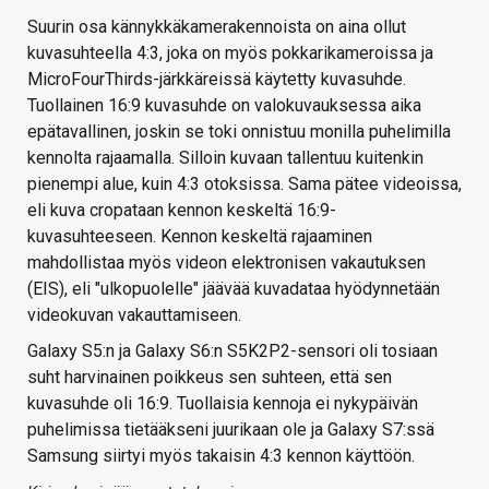
Suurin osa kännykkäkamerakennoista on aina ollut
kuvasuhteella 4:3, joka on myös pokkarikameroissa ja
MicroFourThirds-järkkäreissä käytetty kuvasuhde.
Tuollainen 16:9 kuvasuhde on valokuvauksessa aika
epätavallinen, joskin se toki onnistuu monilla puhelimilla
kennolta rajaamalla. Silloin kuvaan tallentuu kuitenkin
pienempi alue, kuin 4:3 otoksissa. Sama pätee videoissa,
eli kuva cropataan kennon keskeltä 16:9-
kuvasuhteeseen. Kennon keskeltä rajaaminen
mahdollistaa myös videon elektronisen vakautuksen
(EIS), eli "ulkopuolelle" jäävää kuvadataa hyödynnetään
videokuvan vakauttamiseen.
Galaxy S5:n ja Galaxy S6:n S5K2P2-sensori oli tosiaan
suht harvinainen poikkeus sen suhteen, että sen
kuvasuhde oli 16:9. Tuollaisia kennoja ei nykypäivän
puhelimissa tietääkseni juurikaan ole ja Galaxy S7:ssä
Samsung siirtyi myös takaisin 4:3 kennon käyttöön.