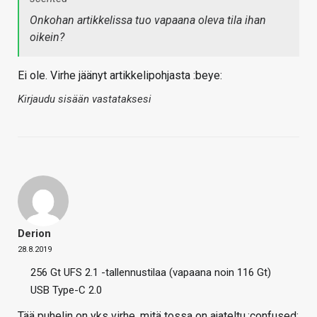
Onkohan artikkelissa tuo vapaana oleva tila ihan
oikein?
Ei ole. Virhe jäänyt artikkelipohjasta :beye:
Kirjaudu sisään vastataksesi
Derion
28.8.2019
256 Gt UFS 2.1 -tallennustilaa (vapaana noin 116 Gt)
USB Type-C 2.0
Tää puhelin on yks virhe, mitä tossa on ajateltu.:confused: