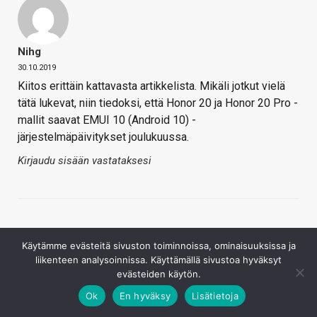
Nihg
30.10.2019
Kiitos erittäin kattavasta artikkelista. Mikäli jotkut vielä
tätä lukevat, niin tiedoksi, että Honor 20 ja Honor 20 Pro -
mallit saavat EMUI 10 (Android 10) -
järjestelmäpäivitykset joulukuussa.
Kirjaudu sisään vastataksesi
Käytämme evästeitä sivuston toiminnoissa, ominaisuuksissa ja
liikenteen analysoinnissa. Käyttämällä sivustoa hyväksyt
evästeiden käytön.
Ariful07rc
Ok
En hyväksy
Lisätietoja
12.12.2019