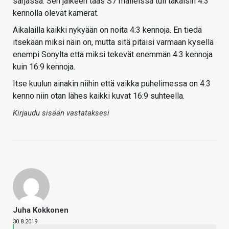
sarjassa. Sen jälkeen taas S7 malleissa tuli takaisin 4:3
kennolla olevat kamerat.
Aikalailla kaikki nykyään on noita 4:3 kennoja. En tiedä
itsekään miksi näin on, mutta sitä pitäisi varmaan kysellä
enempi Sonylta että miksi tekevät enemmän 4:3 kennoja
kuin 16:9 kennoja.
Itse kuulun ainakin niihin että vaikka puhelimessa on 4:3
kenno niin otan lähes kaikki kuvat 16:9 suhteella.
Kirjaudu sisään vastataksesi
Juha Kokkonen
30.8.2019