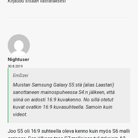
Kirjaudu sisään vastataksesi
Nightuser
30.8.2019
EmDzei
Muistan Samsung Galaxy S5:stä (alias Laastari)
sanottaneen mainospuheessa S4:n jälkeen, että
siinä on aidosti 16:9 kuvakenno. No sillä otetut
kuvat ovatkin 16:9 kuvasuhteella. Samoin kuin
videot.
Joo S5 oli 16:9 suhteella oleva kenno kuin myös S6 malli