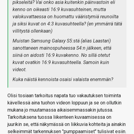
pikseleitä? Vai onko asia kuitenkin päinvastoin eli
kenno on oikeasti 16:9 kuvasuhteinen, mutta
valokuvattaessa on huomattu vääristymiä reunoilta
ja siksi kuvat on 4:3 kuvasuhteella? (en ymmärrä tätä
villitystä ollenkaan)
Muistan Samsung Galaxy S5:stä (alias Laastari)
sanottaneen mainospuheessa S4:n jälkeen, että
siinä on aidosti 16:9 kuvakenno. No sillä otetut
kuvat ovatkin 16:9 kuvasuhteella. Samoin kuin
videot.
Kuka näistä kennoista osaisi valaista enemmän?
Olisi tosiaan tarkoitus napata tuo vakautuksen toiminta
kävellessä aina tuohon videon loppuun ja se on ollutkin
mukana jo muutamassa aikaisemmassakin jutussa.
Tarkoituksena tuossa liikenteen kuvaamisessa on
juurikin se, että näkymässä on liikkuvia kohteita ja ainakin
selkeimmät tarkennuksen "pumppaamiset" tulisivat esiin.