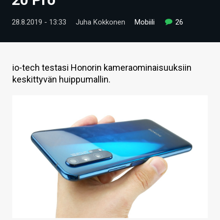
ARTIKKELIT
28.8.2019 - 13:33
Juha Kokkonen
Mobiili
26
VIDEOT
TECHBBS
io-tech testasi Honorin kameraominaisuuksiin
TIETOA
keskittyvän huippumallin.
HINTA.FI
KAUPPA
VAIHDA TEEMA
HAKU