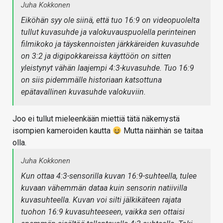
Juha Kokkonen
Eiköhän syy ole siinä, että tuo 16:9 on videopuolelta
tullut kuvasuhde ja valokuvauspuolella perinteinen
filmikoko ja täyskennoisten järkkäreiden kuvasuhde
on 3:2 ja digipokkareissa käyttöön on sitten
yleistynyt vähän laajempi 4:3-kuvasuhde. Tuo 16:9
on siis pidemmälle historiaan katsottuna
epätavallinen kuvasuhde valokuviin.
Joo ei tullut mieleenkään miettiä tätä näkemystä
isompien kameroiden kautta
Mutta näinhän se taitaa
olla.
Juha Kokkonen
Kun ottaa 4:3-sensorilla kuvan 16:9-suhteella, tulee
kuvaan vähemmän dataa kuin sensorin natiivilla
kuvasuhteella. Kuvan voi silti jälkikäteen rajata
tuohon 16:9 kuvasuhteeseen, vaikka sen ottaisi