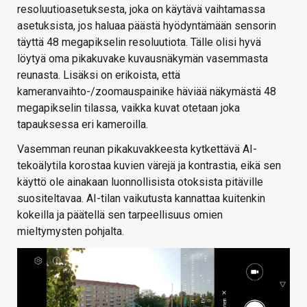
resoluutioasetuksesta, joka on käytävä vaihtamassa
asetuksista, jos haluaa päästä hyödyntämään sensorin
täyttä 48 megapikselin resoluutiota. Tälle olisi hyvä
löytyä oma pikakuvake kuvausnäkymän vasemmasta
reunasta. Lisäksi on erikoista, että
kameranvaihto-/zoomauspainike häviää näkymästä 48
megapikselin tilassa, vaikka kuvat otetaan joka
tapauksessa eri kameroilla.
Vasemman reunan pikakuvakkeesta kytkettävä AI-
tekoälytila korostaa kuvien värejä ja kontrastia, eikä sen
käyttö ole ainakaan luonnollisista otoksista pitäville
suositeltavaa. AI-tilan vaikutusta kannattaa kuitenkin
kokeilla ja päätellä sen tarpeellisuus omien
mieltymysten pohjalta.