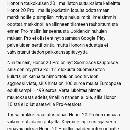
Honorin toukokuisen 20 –malliston uutuuksista kalleinta
Honor 20 Pro –mallia jouduttiin lopulta odottamaan
markkinoille pisimpään. Yritys halusi mitä ilmeisimmin
odottaa markkinoilla vallinneen tilanteen rauhoittumista
ennen Pro-mallin lanseerausta. Joidenkin huhujen
mukaan Pro ei olisi ehtinyt saamaan Google Play –
palveluiden sertifiointia, mutta Honorin edustaja ei
vahvistanut tiedon paikkaansapitävyyttä.
Niin tai näin, Honor 20 Pro on nyt Suomessa kaupoissa,
sillä sen myynti alkoi 12. elokuuta. Suomalaisten
kuluttajien kannalta hinnoittelu on positiivisen
aggressiivista, sillä hinta on 100 euroa muuta Eurooppaa
edullisempi – 499 euroa. Vertailukohtaa hinnan
muutoksesta edeltäjämalliin nähden ei ole, sillä Honor
10:stä ei ollut saatavilla Pro-versiota.
Tässä artikkelissa tutustutaan Honor 20 Prohon runsaan
viikon testijakson pohjalta. Käymme läpi ensisijaisesti
eroavaisuuksia Honor 20 –malliin nähden, joten pohjalle