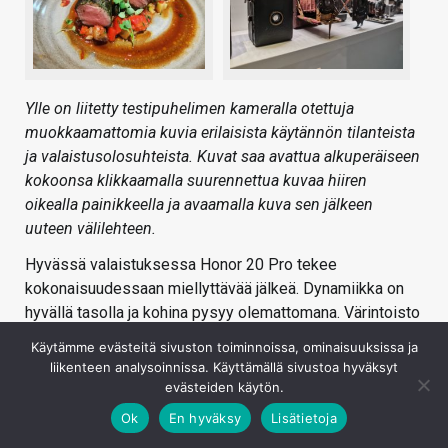
Ylle on liitetty testipuhelimen kameralla otettuja
muokkaamattomia kuvia erilaisista käytännön tilanteista
ja valaistusolosuhteista. Kuvat saa avattua alkuperäiseen
kokoonsa klikkaamalla suurennettua kuvaa hiiren
oikealla painikkeella ja avaamalla kuva sen jälkeen
uuteen välilehteen.
Hyvässä valaistuksessa Honor 20 Pro tekee
kokonaisuudessaan miellyttävää jälkeä. Dynamiikka on
hyvällä tasolla ja kohina pysyy olemattomana. Värintoisto
on melko luonnollista ja silmää miellyttävää. Kuvien
Käytämme evästeitä sivuston toiminnoissa, ominaisuuksissa ja
terävyydessä tai yksityiskohdissa ei ole kokonaisuutena
liikenteen analysoinnissa. Käyttämällä sivustoa hyväksyt
katsottaessa valittamista, mutta pikselitasolle
evästeiden käytön.
mentäessä yksityiskohdat ovat paikoin hieman
Ok
En hyväksy
Lisätietoja
pehmentyneitä ja suttaantuneita. Paikoin pientä