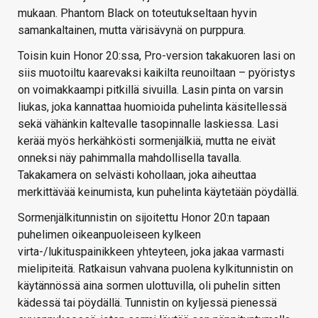
mukaan. Phantom Black on toteutukseltaan hyvin
samankaltainen, mutta värisävynä on purppura.
Toisin kuin Honor 20:ssa, Pro-version takakuoren lasi on
siis muotoiltu kaarevaksi kaikilta reunoiltaan – pyöristys
on voimakkaampi pitkillä sivuilla. Lasin pinta on varsin
liukas, joka kannattaa huomioida puhelinta käsitellessä
sekä vähänkin kaltevalle tasopinnalle laskiessa. Lasi
kerää myös herkähkösti sormenjälkiä, mutta ne eivät
onneksi näy pahimmalla mahdollisella tavalla.
Takakamera on selvästi kohollaan, joka aiheuttaa
merkittävää keinumista, kun puhelinta käytetään pöydällä.
Sormenjälkitunnistin on sijoitettu Honor 20:n tapaan
puhelimen oikeanpuoleiseen kylkeen
virta-/lukituspainikkeen yhteyteen, joka jakaa varmasti
mielipiteitä. Ratkaisun vahvana puolena kylkitunnistin on
käytännössä aina sormen ulottuvilla, oli puhelin sitten
kädessä tai pöydällä. Tunnistin on kyljessä pienessä