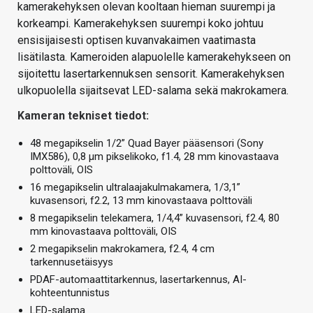
kamerakehyksen olevan kooltaan hieman suurempi ja
korkeampi. Kamerakehyksen suurempi koko johtuu
ensisijaisesti optisen kuvanvakaimen vaatimasta
lisätilasta. Kameroiden alapuolelle kamerakehykseen on
sijoitettu lasertarkennuksen sensorit. Kamerakehyksen
ulkopuolella sijaitsevat LED-salama sekä makrokamera.
Kameran tekniset tiedot:
48 megapikselin 1/2” Quad Bayer pääsensori (Sony
IMX586), 0,8 µm pikselikoko, f1.4, 28 mm kinovastaava
polttoväli, OIS
16 megapikselin ultralaajakulmakamera, 1/3,1”
kuvasensori, f2.2, 13 mm kinovastaava polttoväli
8 megapikselin telekamera, 1/4,4” kuvasensori, f2.4, 80
mm kinovastaava polttoväli, OIS
2 megapikselin makrokamera, f2.4, 4 cm
tarkennusetäisyys
PDAF-automaattitarkennus, lasertarkennus, AI-
kohteentunnistus
LED-salama