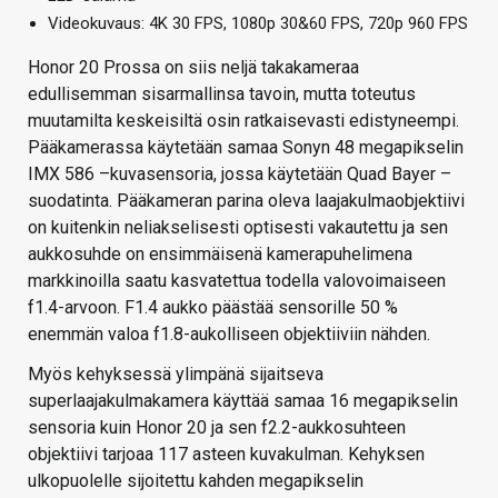
Videokuvaus: 4K 30 FPS, 1080p 30&60 FPS, 720p 960 FPS
Honor 20 Prossa on siis neljä takakameraa
edullisemman sisarmallinsa tavoin, mutta toteutus
muutamilta keskeisiltä osin ratkaisevasti edistyneempi.
Pääkamerassa käytetään samaa Sonyn 48 megapikselin
IMX 586 –kuvasensoria, jossa käytetään Quad Bayer –
suodatinta. Pääkameran parina oleva laajakulmaobjektiivi
on kuitenkin neliakselisesti optisesti vakautettu ja sen
aukkosuhde on ensimmäisenä kamerapuhelimena
markkinoilla saatu kasvatettua todella valovoimaiseen
f1.4-arvoon. F1.4 aukko päästää sensorille 50 %
enemmän valoa f1.8-aukolliseen objektiiviin nähden.
Myös kehyksessä ylimpänä sijaitseva
superlaajakulmakamera käyttää samaa 16 megapikselin
sensoria kuin Honor 20 ja sen f2.2-aukkosuhteen
objektiivi tarjoaa 117 asteen kuvakulman. Kehyksen
ulkopuolelle sijoitettu kahden megapikselin