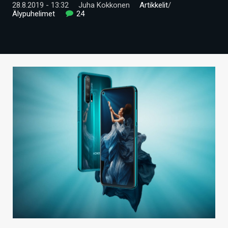
28.8.2019 - 13:32
Juha Kokkonen
Artikkelit
/
ARTIKKELIT
Älypuhelimet
24
VIDEOT
TECHBBS
TIETOA
HINTA.FI
KAUPPA
VAIHDA TEEMA
HAKU