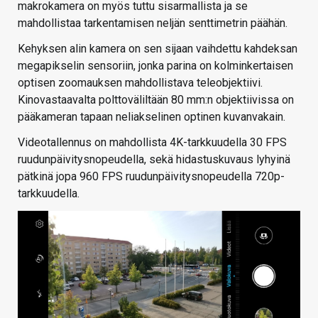
makrokamera on myös tuttu sisarmallista ja se
mahdollistaa tarkentamisen neljän senttimetrin päähän.
Kehyksen alin kamera on sen sijaan vaihdettu kahdeksan
megapikselin sensoriin, jonka parina on kolminkertaisen
optisen zoomauksen mahdollistava teleobjektiivi.
Kinovastaavalta polttoväliltään 80 mm:n objektiivissa on
pääkameran tapaan neliakselinen optinen kuvanvakain.
Videotallennus on mahdollista 4K-tarkkuudella 30 FPS
ruudunpäivitysnopeudella, sekä hidastuskuvaus lyhyinä
pätkinä jopa 960 FPS ruudunpäivitysnopeudella 720p-
tarkkuudella.