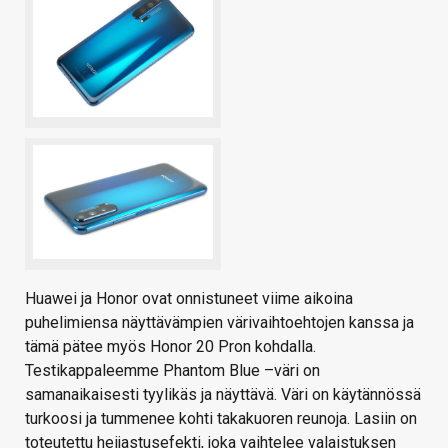
Huawei ja Honor ovat onnistuneet viime aikoina
puhelimiensa näyttävämpien värivaihtoehtojen kanssa ja
tämä pätee myös Honor 20 Pron kohdalla.
Testikappaleemme Phantom Blue –väri on
samanaikaisesti tyylikäs ja näyttävä. Väri on käytännössä
turkoosi ja tummenee kohti takakuoren reunoja. Lasiin on
toteutettu heijastusefekti, joka vaihtelee valaistuksen