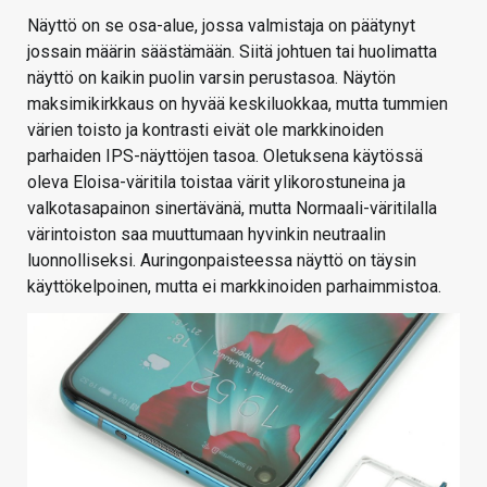
Näyttö on se osa-alue, jossa valmistaja on päätynyt
jossain määrin säästämään. Siitä johtuen tai huolimatta
näyttö on kaikin puolin varsin perustasoa. Näytön
maksimikirkkaus on hyvää keskiluokkaa, mutta tummien
värien toisto ja kontrasti eivät ole markkinoiden
parhaiden IPS-näyttöjen tasoa. Oletuksena käytössä
oleva Eloisa-väritila toistaa värit ylikorostuneina ja
valkotasapainon sinertävänä, mutta Normaali-väritilalla
värintoiston saa muuttumaan hyvinkin neutraalin
luonnolliseksi. Auringonpaisteessa näyttö on täysin
käyttökelpoinen, mutta ei markkinoiden parhaimmistoa.