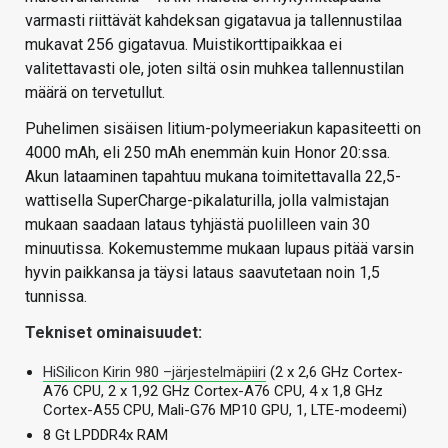
varmasti riittävät kahdeksan gigatavua ja tallennustilaa
mukavat 256 gigatavua. Muistikorttipaikkaa ei
valitettavasti ole, joten siltä osin muhkea tallennustilan
määrä on tervetullut.
Puhelimen sisäisen litium-polymeeriakun kapasiteetti on
4000 mAh, eli 250 mAh enemmän kuin Honor 20:ssa.
Akun lataaminen tapahtuu mukana toimitettavalla 22,5-
wattisella SuperCharge-pikalaturilla, jolla valmistajan
mukaan saadaan lataus tyhjästä puolilleen vain 30
minuutissa. Kokemustemme mukaan lupaus pitää varsin
hyvin paikkansa ja täysi lataus saavutetaan noin 1,5
tunnissa.
Tekniset ominaisuudet:
HiSilicon Kirin 980 –järjestelmäpiiri
(2 x 2,6 GHz Cortex-
A76 CPU, 2 x 1,92 GHz Cortex-A76 CPU, 4 x 1,8 GHz
Cortex-A55 CPU, Mali-G76 MP10 GPU, 1, LTE-modeemi)
8 Gt LPDDR4x RAM