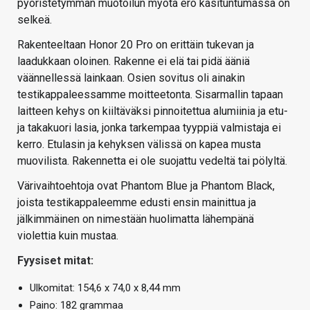
pyöristetymmän muotoilun myötä ero käsituntumassa on
selkeä.
Rakenteeltaan Honor 20 Pro on erittäin tukevan ja
laadukkaan oloinen. Rakenne ei elä tai pidä ääniä
väännellessä lainkaan. Osien sovitus oli ainakin
testikappaleessamme moitteetonta. Sisarmallin tapaan
laitteen kehys on kiiltäväksi pinnoitettua alumiinia ja etu-
ja takakuori lasia, jonka tarkempaa tyyppiä valmistaja ei
kerro. Etulasin ja kehyksen välissä on kapea musta
muovilista. Rakennetta ei ole suojattu vedeltä tai pölyltä.
Värivaihtoehtoja ovat Phantom Blue ja Phantom Black,
joista testikappaleemme edusti ensin mainittua ja
jälkimmäinen on nimestään huolimatta lähempänä
violettia kuin mustaa.
Fyysiset mitat:
Ulkomitat: 154,6 x 74,0 x 8,44 mm
Paino: 182 grammaa