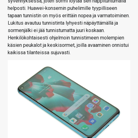
syvennyksessä, joten sormi löytää sen näppituntumalla
helposti. Huawei-konsernin puhelimille tyypilliseen
tapaan tunnistin on myös erittäin nopea ja varmatoiminen.
Lukitus avautuu tunnistinta lyhyesti näpäyttämällä ja
sormenjälki ei jää tunnistumatta juuri koskaan.
Henkilökohtaisesti ohjelmoin tunnistimeen molempien
käsien peukalot ja keskisormet, joilla avaaminen onnistui
kaikissa tilanteissa sujuvasti.