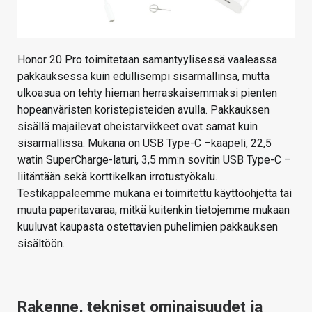
Honor 20 Pro toimitetaan samantyylisessä vaaleassa
pakkauksessa kuin edullisempi sisarmallinsa, mutta
ulkoasua on tehty hieman herraskaisemmaksi pienten
hopeanväristen koristepisteiden avulla. Pakkauksen
sisällä majailevat oheistarvikkeet ovat samat kuin
sisarmallissa. Mukana on USB Type-C –kaapeli, 22,5
watin SuperCharge-laturi, 3,5 mm:n sovitin USB Type-C –
liitäntään sekä korttikelkan irrotustyökalu.
Testikappaleemme mukana ei toimitettu käyttöohjetta tai
muuta paperitavaraa, mitkä kuitenkin tietojemme mukaan
kuuluvat kaupasta ostettavien puhelimien pakkauksen
sisältöön.
Rakenne, tekniset ominaisuudet ja