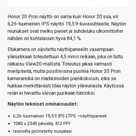
Honor 20 Pron näyttö on sama kuin Honor 20:ssa, eli
6,26-tuumainen IPS-näyttö 19,5:9-kuvasuhteella. Näytön
reunukset ovat melko pienet ja suhdeluku ulkomittoihin
nähden on kohtalaisen hyvä 84,1 %.
Etukamera on sijoitettu näyttöpaneelin vasempaan
ylänurkkaan toteutettuun 4,5 mm:n reikään, joka on tuttu
ratkaisu View20-mallista. Toteutus jakaa varmasti
mielipiteitä, mutta positiivisina puolina Honor 20 Pron
kamerareikä on markkinoiden pienikokoisin, eikä se
hukkaa merkittävästi tilaa näytön yläreunasta. Käytössä
reiän ei havaittu olevan juurikaan häiriöksi.
Näytön tekniset ominaisuudet:
6,26-tuumainen 19,5:9 IPS LTPS –näyttöpaneeli
1080 x 2340 pikseliä, 412 PPI
reunoilta pyöristetty suojalasi