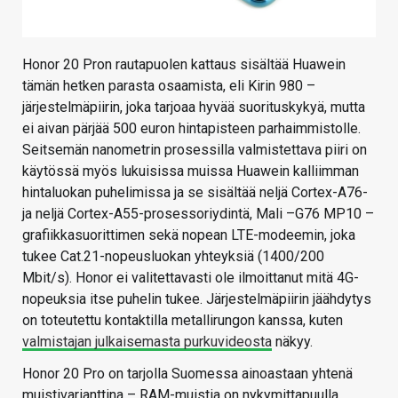
Honor 20 Pron rautapuolen kattaus sisältää Huawein
tämän hetken parasta osaamista, eli Kirin 980 –
järjestelmäpiirin, joka tarjoaa hyvää suorituskykyä, mutta
ei aivan pärjää 500 euron hintapisteen parhaimmistolle.
Seitsemän nanometrin prosessilla valmistettava piiri on
käytössä myös lukuisissa muissa Huawein kalliimman
hintaluokan puhelimissa ja se sisältää neljä Cortex-A76-
ja neljä Cortex-A55-prosessoriydintä, Mali –G76 MP10 –
grafiikkasuorittimen sekä nopean LTE-modeemin, joka
tukee Cat.21-nopeusluokan yhteyksiä (1400/200
Mbit/s). Honor ei valitettavasti ole ilmoittanut mitä 4G-
nopeuksia itse puhelin tukee. Järjestelmäpiirin jäähdytys
on toteutettu kontaktilla metallirungon kanssa, kuten
valmistajan julkaisemasta purkuvideosta
näkyy.
Honor 20 Pro on tarjolla Suomessa ainoastaan yhtenä
muistivarianttina – RAM-muistia on nykymittapuulla