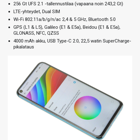
256 Gt UFS 2.1 -tallennustilaa (vapaana noin 243,2 Gt)
LTE-yhteydet, Dual SIM
Wi-Fi 802.11a/b/g/n/ac 2,4 & 5 GHz, Bluetooth 5.0
GPS (L1 & L5), Galileo (E1 & E5a), Beidou (E1 & E5a),
GLONASS, NFC, QZSS
4000 mAh akku, USB Type-C 2.0, 22,5 watin SuperCharge-
pikalataus