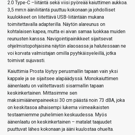
2.0 Type-C –liitäntä sekä viisi pyöreää kaiuttimen aukkoa.
3,5 mm:n ääniliitäntä puuttuu kokonaan ja johdolliset
kuulokkeet on liitettävä USB-liitäntään mukana
toimitettavalla adapterilla. Näytön alareunus on
kohtalaisen kapea, mutta ei aivan samaa luokkaa muiden
reunusten kanssa. Navigointipainikkeet sijaitsevat
ohjelmistopohjaisina näytön alaosassa ja halutessaan ne
voi korvata valmistajan omilla pyyhkäisyeleillä, jotka
toimivat sujuvasti.
Kaiuttimia Prosta löytyy perusmallin tapaan vain yksi
kappale ja se sijaitsee alapäädyssä. Monokaiuttimen
äänenlaatu on valitettavasti sisarmallin tapaan
keskinkertainen. Mittasimme sen
maksimiäänenpaineeksi 30 cm päästä noin 73 dBA, joka
on keskitasoa alhaisempi lukema viimeaikaisten
testaamiemme puhelimien keskuudessa. Myös
äänenlaatu on keskinkertainen – matalat taajuudet
puuttuvat lähes kokonaan ja ääni kuulostaa ohuelta.