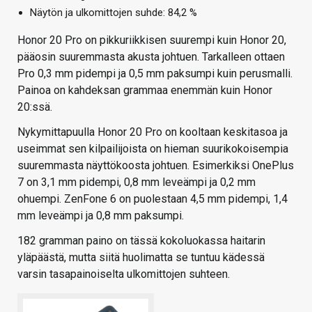
Näytön ja ulkomittojen suhde: 84,2 %
Honor 20 Pro on pikkuriikkisen suurempi kuin Honor 20,
pääosin suuremmasta akusta johtuen. Tarkalleen ottaen
Pro 0,3 mm pidempi ja 0,5 mm paksumpi kuin perusmalli.
Painoa on kahdeksan grammaa enemmän kuin Honor
20:ssä.
Nykymittapuulla Honor 20 Pro on kooltaan keskitasoa ja
useimmat sen kilpailijoista on hieman suurikokoisempia
suuremmasta näyttökoosta johtuen. Esimerkiksi OnePlus
7 on 3,1 mm pidempi, 0,8 mm leveämpi ja 0,2 mm
ohuempi. ZenFone 6 on puolestaan 4,5 mm pidempi, 1,4
mm leveämpi ja 0,8 mm paksumpi.
182 gramman paino on tässä kokoluokassa haitarin
yläpäästä, mutta siitä huolimatta se tuntuu kädessä
varsin tasapainoiselta ulkomittojen suhteen.