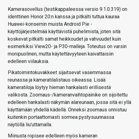
Kamerasovellus (testikappaleessa versio 9.1.0.319) on
identtinen Honor 20:n kanssa ja pitkälti tuttua kauraa
Huawei-konsernin muista Android Pie -
käyttöjärjestelmää käyttävistä puhelimista, joten sitä
koskevat pitkälti samat heikkoudet ja vahvuudet kuin
esimerkiksi View20- ja P30-malleja. Toteutus on varsin
monipuolinen, mutta käytettävyyteen kaivattaisiin
edelleen viilauksia.
Pikatoimintokuvakkeet sijaitsevat vasemmassa
reunassa ja kameratilalistaus oikeassa. Lisää
kameratiloja löytyy hieman hankalasti erillisestä
valikosta. Zoomaus-/kameranvaihtopainike on sijoitettu
edelleen hankalasti näkymän alareunaan, jossa sitä ei yllä
käyttämään yhdellä kädellä. Onneksi zoomaus onnistuu
kuitenkin portaattomasti sormea pystysuunnassa
näytöllä liu’uttamalla.
Miinusta ropisee edelleen myös kameran