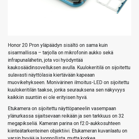
Honor 20 Pron yläpäädyn sisältö on sama kuin
sisarmallissa – tarjolla on mikrofonin aukko sekä
infrapunalähetin, jota voi hyödyntää
kaukosäädinsovelluksen avulla. Kuulokeritilä on sijoitettu
sulavasti näyttölasia kiertävään kapeaan
muovikehykseen. Monivärinen ilmoitus-LED on sijoitettu
kuulokeritilän taakse, jonka seurauksena sen näkyvyys
kaikkiin suuntiin ei ole erityisen hyvä.
Etukamera on sijoitettu näyttöpaneelin vasempaan
ylänurkassa sijaitsevaan reikään ja sen tarkkuus on 32
megapikseliä. Kameran parina on f2.0-aukkosuhteen
kiinteätarkenteinen objektiivi. Etukameran kuvanlaatu on
varsin hyvää ja luonnollista, mutta korkea