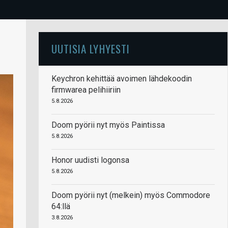
UUTISIA LYHYESTI
Keychron kehittää avoimen lähdekoodin
firmwarea pelihiiriin
5.8.2026
Doom pyörii nyt myös Paintissa
5.8.2026
Honor uudisti logonsa
5.8.2026
Doom pyörii nyt (melkein) myös Commodore
64:llä
3.8.2026