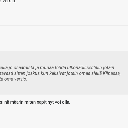
a versio.
eilla jo osaamista ja munaa tehdä ulkonäöllisestikin jotain
avasti sitten joskus kun keksivät jotain omaa siellä Kiinassa,
itä oma versio.
iinä määrin miten napit nyt voi olla.