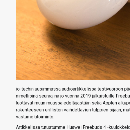
io-techin uusimmassa audioartikkelissa testivuoroon pää
nimellisinä seuraajina jo vuonna 2019 julkaistuille Free
luottavat muun muassa edeltäjästään sekä Applen alkup
rakenteeseen erillisten vaihdettavien tulppien sijaan, m
vastamelutoiminto.
Artikkelissa tutustumme Huawei Freebuds 4 -kuulokkeide