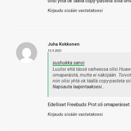
olisi yhtä ok täällä copy-pasteta siitä om
Kirjaudu sisään vastataksesi
Juha Kokkonen
15.9.2021
sushukka sanoi
Luulisi että tässä vaiheessa olisi Huaw
omaperäistä, mutta ei näköjään. Toivott
niin olisi yhtä ok täällä copy-pasteta si
Napsauta laajentaaksesi…
Edelliset Freebuds Prot oli omaperäiset s
Kirjaudu sisään vastataksesi