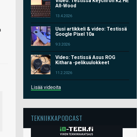
Video: Testissä Keychron K2 HE
All-Wood
13.4.2026
Uusi artikkeli & video: Testissä
a
Google Pixel 10a
9.3.2026
Video: Testissä Asus ROG
Kithara -pelikuulokkeet
11.2.2026
Lisää videoita
TEKNIIKKAPODCAST