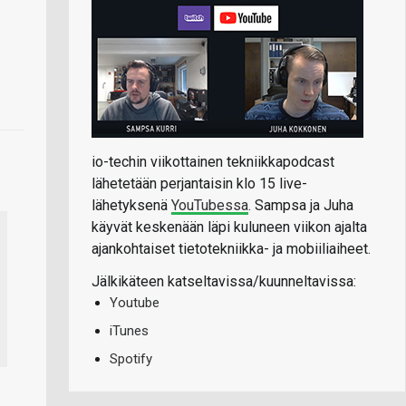
io-techin viikottainen tekniikkapodcast
lähetetään perjantaisin klo 15 live-
lähetyksenä
YouTubessa
. Sampsa ja Juha
käyvät keskenään läpi kuluneen viikon ajalta
ajankohtaiset tietotekniikka- ja mobiiliaiheet.
Jälkikäteen katseltavissa/kuunneltavissa:
Youtube
iTunes
Spotify