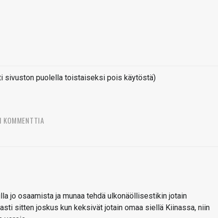
sivuston puolella toistaiseksi pois käytöstä)
1 KOMMENTTIA
lla jo osaamista ja munaa tehdä ulkonäöllisestikin jotain
sti sitten joskus kun keksivät jotain omaa siellä Kiinassa, niin