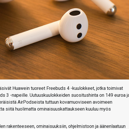
sivät Huawein tuoreet Freebuds 4 -kuulokkeet, jotka toimivat
buds 3 -napeille. Uutuuskuulokkeiden suositushinta on 149 euroa j
eräisistä AirPodseista tuttuun kovamuoviseen avoimeen
utta siitä huolimatta ominaisuuskattaukseen kuuluu myös
n rakenteeseen, ominaisuuksiin, ohjelmistoon ja äänenlaatuun