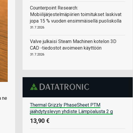
Counterpoint Research:
Mobiilijärjestelmäpiirien toimitukset laskivat
jopa 15 % vuoden ensimmäisellä puoliskolla
31.7.2026
Valve julkaisi Steam Machinen kotelon 3D
CAD -tiedostot avoimeen käyttöön
31.7.2026
a ne
Thermal Grizzly PhaseSheet PTM
jäähdytyslevyn yhdiste Lämpöalusta 2 g
13,90 €