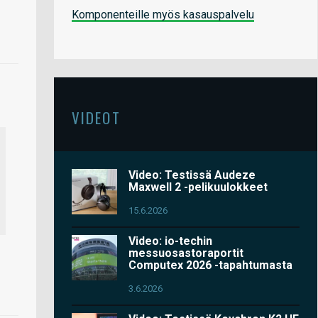
Komponenteille myös kasauspalvelu
VIDEOT
Video: Testissä Audeze
Maxwell 2 -pelikuulokkeet
15.6.2026
Video: io-techin
messuosastoraportit
Computex 2026 -tapahtumasta
3.6.2026