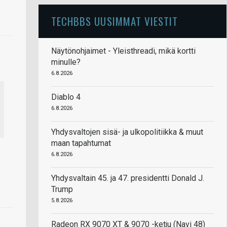
TECHBBS UUSIMMAT VIESTIT
Näytönohjaimet - Yleisthreadi, mikä kortti
minulle?
6.8.2026
Diablo 4
6.8.2026
Yhdysvaltojen sisä- ja ulkopolitiikka & muut
maan tapahtumat
6.8.2026
Yhdysvaltain 45. ja 47. presidentti Donald J.
Trump
5.8.2026
Radeon RX 9070 XT & 9070 -ketju (Navi 48)