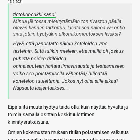
13.9.2021
tietokonerikki sanoi
Minua jäi tossa mietityttämään ton rivaston päällä
olevan kannen tarkoitus. Lisätä sen painoa vai onko
siitä jotain hyötyäkin ulkonäkömuutoksen lisäksi?
Hyvä, että panostatte näihin koteloiden yms.
testeihin. Siitä tulikin mieleen, että meillä oli joskus
puhetta noiden ritilöiden
oninaisuuteen haitata ilmavirtausta ja testaamiseen
voiko sen poistamisella vähentää/ hiljentää
konetelon tuulettimia. Jokos nyt olisi sille aikaa?
Napsauta laajentaaksesi…
Eipä siitä muuta hyötyä taida olla, kuin näyttää hyvältä ja
toimia samalla osittain keskituulettimen
kiinnitysratkaisuna.
Omien kokemusten mukaan ritilän poistamisen vaikutus
on pienemmillä ilmavirroilla niin pieni, että eroja ei saa