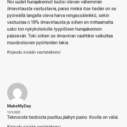
Noi uudet hunajakennot luulisi olevan vähemmän
ilmavirtausta vastustavia, paras minkä itse tiedän on se
pyöreällä langalla oleva harva rengassäleikkö, sekin
vastustaa n.18% ilmavirtausta ja siihen en mittaamatta
usko ton nykykoteloille tyypillisen hunajakennon
pääsevän. Toki siihen se ilmavirran vauhtikin vaikuttaa
muodostuvien pyörteiden takia.
Kirjaudu sisään vastataksesi
MakeMyDay
13.9.2021
Teknisistä tiedoista puuttuu jäähyn paino. Koolla on väliä.
Kirjaudu sisään vastataksesi