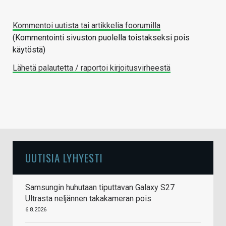
Kommentoi uutista tai artikkelia foorumilla
(Kommentointi sivuston puolella toistakseksi pois
käytöstä)
Lähetä palautetta / raportoi kirjoitusvirheestä
UUTISIA LYHYESTI
Samsungin huhutaan tiputtavan Galaxy S27
Ultrasta neljännen takakameran pois
6.8.2026