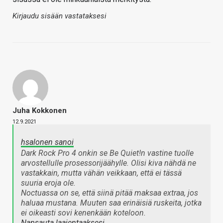
Kirjaudu sisään vastataksesi
Juha Kokkonen
12.9.2021
hsalonen sanoi
Dark Rock Pro 4 onkin se Be Quiet!n vastine tuolle
arvostellulle prosessorijäähylle. Olisi kiva nähdä ne
vastakkain, mutta vähän veikkaan, että ei tässä
suuria eroja ole.
Noctuassa on se, että siinä pitää maksaa extraa, jos
haluaa mustana. Muuten saa erinäisiä ruskeita, jotka
ei oikeasti sovi kenenkään koteloon.
Napsauta laajentaaksesi…