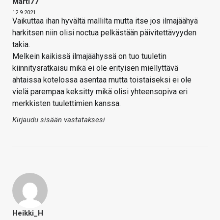
Marti77
12.9.2021
Vaikuttaa ihan hyvältä mallilta mutta itse jos ilmajäähyä
harkitsen niin olisi noctua pelkästään päivitettävyyden
takia.
Melkein kaikissä ilmajäähyssä on tuo tuuletin
kiinnitysratkaisu mikä ei ole erityisen miellyttävä
ahtaissa kotelossa asentaa mutta toistaiseksi ei ole
vielä parempaa keksitty mikä olisi yhteensopiva eri
merkkisten tuulettimien kanssa.
Kirjaudu sisään vastataksesi
Heikki_H