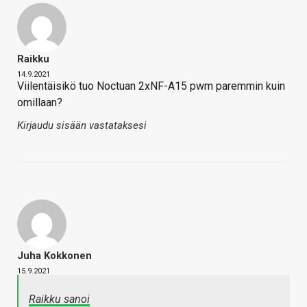
Raikku
14.9.2021
Viilentäisikö tuo Noctuan 2xNF-A15 pwm paremmin kuin
omillaan?
Kirjaudu sisään vastataksesi
Juha Kokkonen
15.9.2021
Raikku sanoi