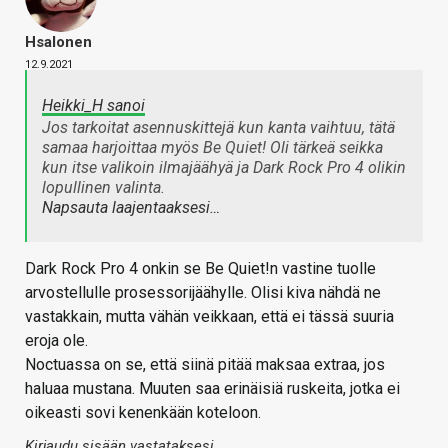
Hsalonen
12.9.2021
Heikki_H sanoi
Jos tarkoitat asennuskittejä kun kanta vaihtuu, tätä
samaa harjoittaa myös Be Quiet! Oli tärkeä seikka
kun itse valikoin ilmajäähyä ja Dark Rock Pro 4 olikin
lopullinen valinta.
Napsauta laajentaaksesi…
Dark Rock Pro 4 onkin se Be Quiet!n vastine tuolle
arvostellulle prosessorijäähylle. Olisi kiva nähdä ne
vastakkain, mutta vähän veikkaan, että ei tässä suuria
eroja ole.
Noctuassa on se, että siinä pitää maksaa extraa, jos
haluaa mustana. Muuten saa erinäisiä ruskeita, jotka ei
oikeasti sovi kenenkään koteloon.
Kirjaudu sisään vastataksesi