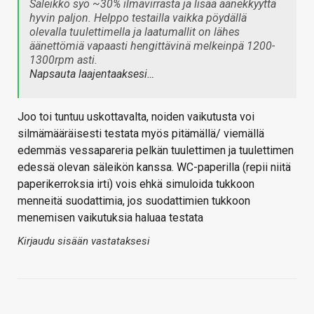
Säleikkö syö ~30% ilmavirrasta ja lisää äänekkyyttä
hyvin paljon. Helppo testailla vaikka pöydällä
olevalla tuulettimella ja laatumallit on lähes
äänettömiä vapaasti hengittävinä melkeinpä 1200-
1300rpm asti.
Napsauta laajentaaksesi…
Joo toi tuntuu uskottavalta, noiden vaikutusta voi
silmämääräisesti testata myös pitämällä/ viemällä
edemmäs vessapareria pelkän tuulettimen ja tuulettimen
edessä olevan säleikön kanssa. WC-paperilla (repii niitä
paperikerroksia irti) vois ehkä simuloida tukkoon
menneitä suodattimia, jos suodattimien tukkoon
menemisen vaikutuksia haluaa testata
Kirjaudu sisään vastataksesi