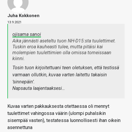
Juha Kokkonen
13.9.2021
ojisama sanoi
Aika jännästi aseteltu tuon NH-D15:sta tuulettimet.
Tuskin eroa kauheasti tulee, mutta pitäisi kai
molempien tuulettimien olla omissa torneissaan
kiinni.
Tosin tuon kirjoitettuani teen oletuksen, että testissä
varmaan ollutkin, kuvaa varten laitettu takaisin
’sinnepäin’.
Napsauta laajentaaksesi…
Kuvaa varten pakkauksesta otettaessa oli mennyt
tuulettimet vahingossa väärin (ulompi puhalsikin
sisempää vasten), testatessa luonnollisesti ihan oikein
asennettuna