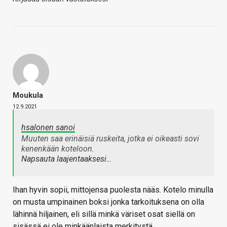
Moukula
12.9.2021
hsalonen sanoi
Muuten saa erinäisiä ruskeita, jotka ei oikeasti sovi
kenenkään koteloon.
Napsauta laajentaaksesi…
Ihan hyvin sopii, mittojensa puolesta nääs. Kotelo minulla
on musta umpinainen boksi jonka tarkoituksena on olla
lähinnä hiljainen, eli sillä minkä väriset osat siellä on
sisässä ei ole minkäänlaista merkitystä.