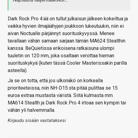
Dark Rock Pro 4:ää on tullut julkaisun jälkeen kokeiltua ja
vaikka hyvien ilmajäähyjen joukkoon lukeutuukin, niin ei
aivan Noctualle pärjännyt suorituskyvyssä. Menee
tavallaan vähän samaan sarjaan tämän MA624 Stealthin
kanssa. BeQuietissa erikoisena ratkaisuna ulompi
tuuletin on 120 mm, joka osaltaan verottaa hieman
suorituskykyä (kuten tässä Cooler Masterissakin parilla
asteella).
Ja se on totta, että jos ulkonäkö on korkealla
prioriteeteissa, niin NH-D15:sta pitää pulittaa se 15
euroa extraa mustasta väristä. Siitä kulmasta mm.
MA614 Stealth ja Dark Rock Pro 4 irtoaa sen kympin tai
vähän yli halvemmalla.
Kirjaudu sisään vastataksesi