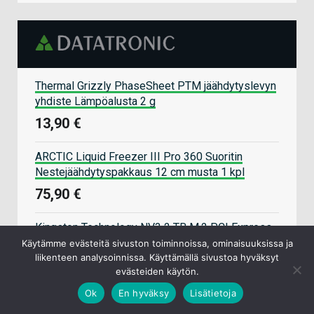
Thermal Grizzly PhaseSheet PTM jäähdytyslevyn
yhdiste Lämpöalusta 2 g
13,90 €
ARCTIC Liquid Freezer III Pro 360 Suoritin
Nestejäähdytyspakkaus 12 cm musta 1 kpl
75,90 €
Kingston Technology NV3 2 TB M.2 PCI Express
4.0 NVMe 3D NAND
Käytämme evästeitä sivuston toiminnoissa, ominaisuuksissa ja
liikenteen analysoinnissa. Käyttämällä sivustoa hyväksyt
265,90 €
evästeiden käytön.
Ok
En hyväksy
Lisätietoja
Thermalright Phantom Spirit 120 SE ARGB
Suoritin Ilmanjäähdytin 12 cm Musta 1 kpl