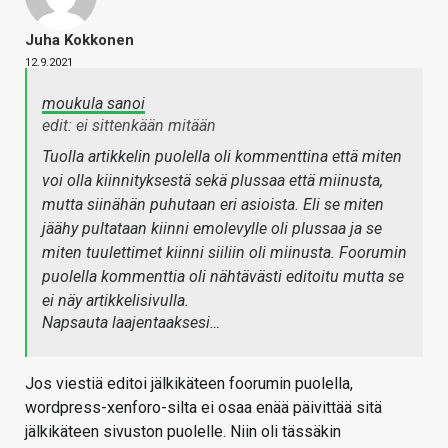
Juha Kokkonen
12.9.2021
moukula sanoi
edit: ei sittenkään mitään
Tuolla artikkelin puolella oli kommenttina että miten
voi olla kiinnityksestä sekä plussaa että miinusta,
mutta siinähän puhutaan eri asioista. Eli se miten
jäähy pultataan kiinni emolevylle oli plussaa ja se
miten tuulettimet kiinni siiliin oli miinusta. Foorumin
puolella kommenttia oli nähtävästi editoitu mutta se
ei näy artikkelisivulla.
Napsauta laajentaaksesi…
Jos viestiä editoi jälkikäteen foorumin puolella,
wordpress-xenforo-silta ei osaa enää päivittää sitä
jälkikäteen sivuston puolelle. Niin oli tässäkin