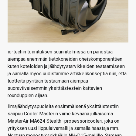
io-techin toimituksen suunnitelmissa on panostaa
aiempaa enemmän tietokoneiden oheiskomponenttien
kuten koteloiden ja jäähdytystarvikkeiden testaamiseen
ja samalla myös uudistamme artikkelikonseptia niin, että
tuotteita pyritään testaamaan aiempaa
suoraviivaisemmin yksittäistestein kattavien
rounduppien sijaan.
Ilmajäähdytyspuolelta ensimmäisenä yksittäistestiin
saapuu Cooler Masterin viime keväänä julkaisema
MasterAir MA624 Stealth -prosessoricooleri, joka on
yrityksen uusi lippulaivamalli ja samalla haastaja mm.
Noctuan menestyksekkäälle NH-D15-mallille. Samaan