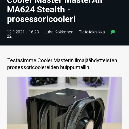
ARTIKKELIT
MA624 Stealth -
prosessoricooleri
VIDEOT
TECHBBS
12.9.2021 - 16:23
Juha Kokkonen
Tietotekniikka
22
TIETOA
HINTA.FI
Testasimme Cooler Masterin ilmajäähdytteisten
prosessoricoolereiden huippumallin.
KAUPPA
VAIHDA TEEMA
HAKU