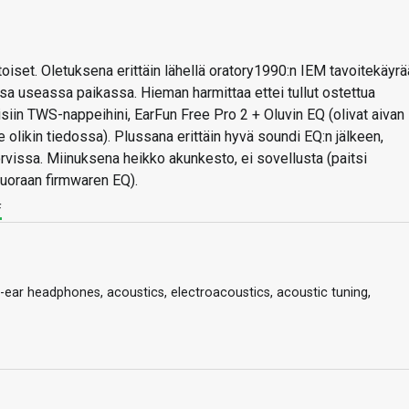
oiset. Oletuksena erittäin lähellä oratory1990:n IEM tavoitekäyrä
essa useassa paikassa. Hieman harmittaa ettei tullut ostettua
yisiin TWS-nappeihini, EarFun Free Pro 2 + Oluvin EQ (olivat aivan
 olikin tiedossa). Plussana erittäin hyvä soundi EQ:n jälkeen,
rvissa. Miinuksena heikko akunkesto, ei sovellusta (paitsi
uoraan firmwaren EQ).
f
n-ear headphones, acoustics, electroacoustics, acoustic tuning,