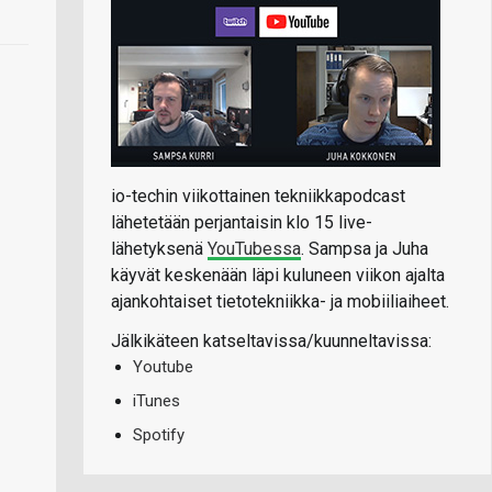
io-techin viikottainen tekniikkapodcast
lähetetään perjantaisin klo 15 live-
lähetyksenä
YouTubessa
. Sampsa ja Juha
käyvät keskenään läpi kuluneen viikon ajalta
ajankohtaiset tietotekniikka- ja mobiiliaiheet.
Jälkikäteen katseltavissa/kuunneltavissa:
Youtube
iTunes
Spotify