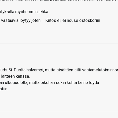
vityksillä myöhemmin, ehkä.
vastaavia löytyy joten … Kiitos ei, ei nouse ostoskoriin
s 5i. Puolta halvempi, mutta sisältäen silti vastamelutoiminnon
laitteen kanssa.
nan ulkopuolelta, mutta eiköhän sekin kohta tänne löydä.
tiin.