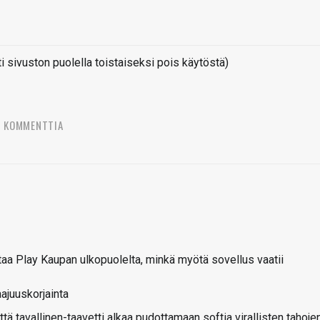
sivuston puolella toistaiseksi pois käytöstä)
3 KOMMENTTIA
itaa Play Kaupan ulkopuolelta, minkä myötä sovellus vaatii
aajuuskorjainta
ttä tavallinen-taavetti alkaa pudottamaan softia virallisten tahoje