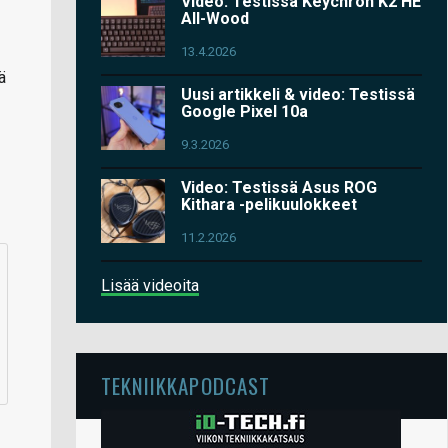
Video: Testissä Keychron K2 HE
All-Wood
13.4.2026
ä
Uusi artikkeli & video: Testissä
Google Pixel 10a
9.3.2026
Video: Testissä Asus ROG
Kithara -pelikuulokkeet
11.2.2026
Lisää videoita
TEKNIIKKAPODCAST