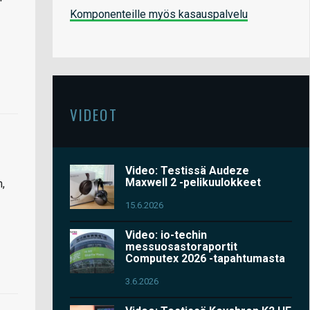
Komponenteille myös kasauspalvelu
VIDEOT
Video: Testissä Audeze
Maxwell 2 -pelikuulokkeet
,
15.6.2026
Video: io-techin
messuosastoraportit
Computex 2026 -tapahtumasta
3.6.2026