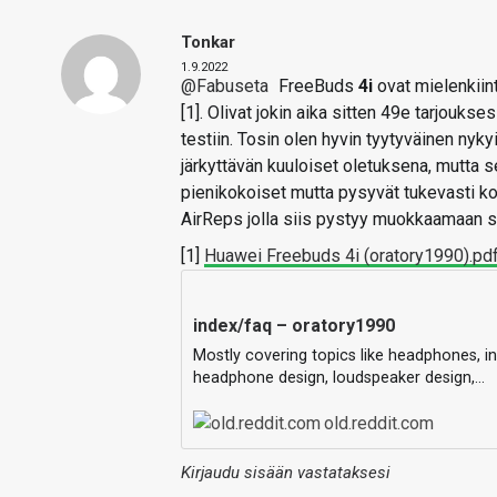
Tonkar
1.9.2022
@Fabuseta
FreeBuds
4i
ovat mielenkiint
[1]. Olivat jokin aika sitten 49e tarjouks
testiin. Tosin olen hyvin tyytyväinen nyk
järkyttävän kuuloiset oletuksena, mutta se
pienikokoiset mutta pysyvät tukevasti ko
AirReps jolla siis pystyy muokkaamaan s
[1]
Huawei Freebuds 4i (oratory1990).pd
index/faq – oratory1990
Mostly covering topics like headphones, i
headphone design, loudspeaker design,…
old.reddit.com
Kirjaudu sisään vastataksesi