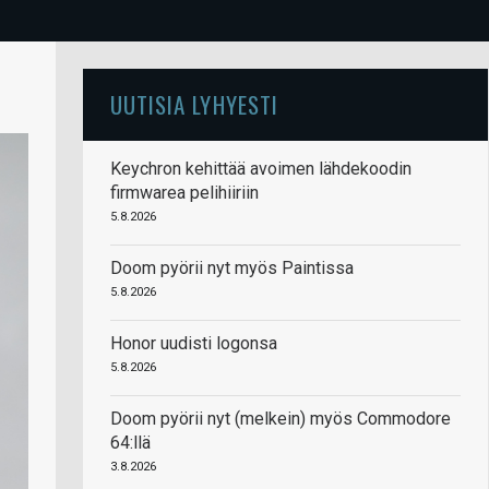
UUTISIA LYHYESTI
Keychron kehittää avoimen lähdekoodin
firmwarea pelihiiriin
5.8.2026
Doom pyörii nyt myös Paintissa
5.8.2026
Honor uudisti logonsa
5.8.2026
Doom pyörii nyt (melkein) myös Commodore
64:llä
3.8.2026