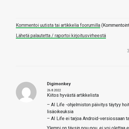
Kommentoi uutista tai artikkelia foorumilla
(Kommentointi 
Lähetä palautetta / raportoi kirjoitusvirheestä
Digimonkey
26.8.2022
Kiitos hyvästä artikkelista
– AI Life -ohjelmiston päivitys täytyy ho
lisäoikeuksia
– AI Life ei tarjoa Android-versiossaan t
Ylempi on täysin nou-nou, ei voi olettaa e