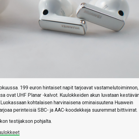
okuussa. 199 euron hintaiset napit tarjoavat vastamelutoiminnon,
ssa ovat UHF Planar -kalvot. Kuulokkeiden akun luvataan kestävä
iin. Luokassaan kohtalaisen harvinaisena ominaisuutena Huawein
joaa perinteisiä SBC- ja AAC-koodekkeja suuremmat bittivirrat.
kon testijakson pohjalta.
uulokkeet