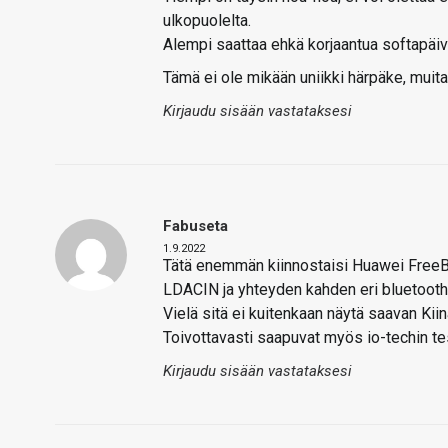
ulkopuolelta.
Alempi saattaa ehkä korjaantua softapäi
Tämä ei ole mikään uniikki härpäke, muita 
Kirjaudu sisään vastataksesi
Fabuseta
1.9.2022
Tätä enemmän kiinnostaisi Huawei FreeBud
LDACIN ja yhteyden kahden eri bluetooth 
Vielä sitä ei kuitenkaan näytä saavan Kii
Toivottavasti saapuvat myös io-techin tes
Kirjaudu sisään vastataksesi