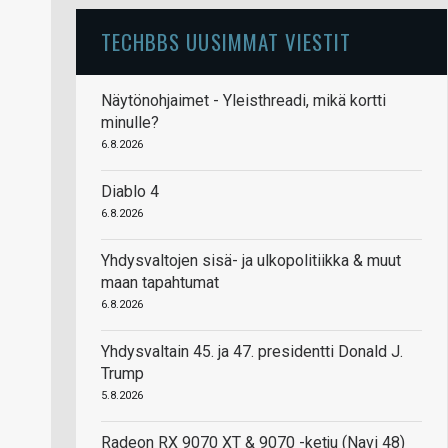
TECHBBS UUSIMMAT VIESTIT
Näytönohjaimet - Yleisthreadi, mikä kortti
minulle?
6.8.2026
Diablo 4
6.8.2026
Yhdysvaltojen sisä- ja ulkopolitiikka & muut
maan tapahtumat
6.8.2026
Yhdysvaltain 45. ja 47. presidentti Donald J.
Trump
5.8.2026
Radeon RX 9070 XT & 9070 -ketju (Navi 48)