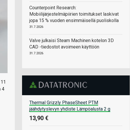
Counterpoint Research:
Mobiilijärjestelmäpiirien toimitukset laskivat
jopa 15 % vuoden ensimmäisellä puoliskolla
31.7.2026
Valve julkaisi Steam Machinen kotelon 3D
CAD -tiedostot avoimeen käyttöön
31.7.2026
 11
n 4
Thermal Grizzly PhaseSheet PTM
jäähdytyslevyn yhdiste Lämpöalusta 2 g
13,90 €