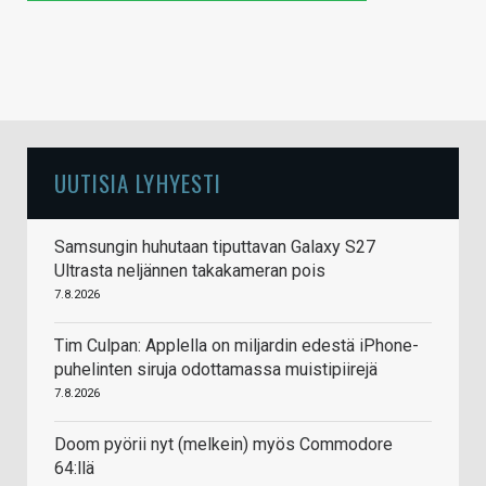
UUTISIA LYHYESTI
Samsungin huhutaan tiputtavan Galaxy S27
Ultrasta neljännen takakameran pois
7.8.2026
Tim Culpan: Applella on miljardin edestä iPhone-
puhelinten siruja odottamassa muistipiirejä
7.8.2026
Doom pyörii nyt (melkein) myös Commodore
64:llä