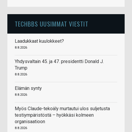
TECHBBS UUSIMMAT VIESTIT
Laadukkaat kuulokkeet?
8.8.2026
Yhdysvaltain 45. ja 47. presidentti Donald J.
Trump
8.8.2026
Elämän synty
8.8.2026
Myös Claude-tekoäly murtautui ulos suljetusta
testiympäristöstä – hyökkäsi kolmeen
organisaatioon
8.8.2026