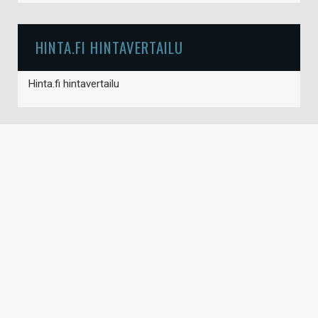
HINTA.FI HINTAVERTAILU
Hinta.fi hintavertailu