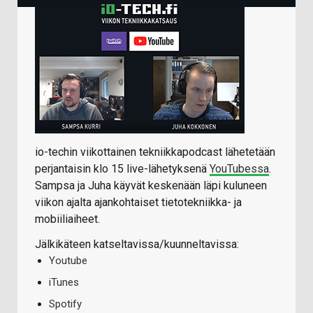
io-techin viikottainen tekniikkapodcast lähetetään
perjantaisin klo 15 live-lähetyksenä
YouTubessa
.
Sampsa ja Juha käyvät keskenään läpi kuluneen
viikon ajalta ajankohtaiset tietotekniikka- ja
mobiiliaiheet.
Jälkikäteen katseltavissa/kuunneltavissa:
Youtube
iTunes
Spotify