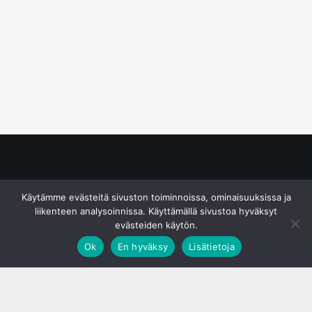
© S&J Media Oy
Käytämme evästeitä sivuston toiminnoissa, ominaisuuksissa ja
liikenteen analysoinnissa. Käyttämällä sivustoa hyväksyt
evästeiden käytön.
Ok
En hyväksy
Lisätietoja
;