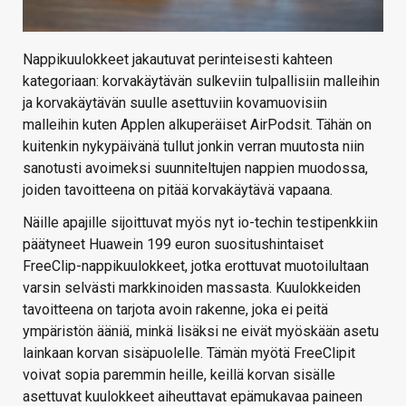
Nappikuulokkeet jakautuvat perinteisesti kahteen
kategoriaan: korvakäytävän sulkeviin tulpallisiin malleihin
ja korvakäytävän suulle asettuviin kovamuovisiin
malleihin kuten Applen alkuperäiset AirPodsit. Tähän on
kuitenkin nykypäivänä tullut jonkin verran muutosta niin
sanotusti avoimeksi suunniteltujen nappien muodossa,
joiden tavoitteena on pitää korvakäytävä vapaana.
Näille apajille sijoittuvat myös nyt io-techin testipenkkiin
päätyneet Huawein 199 euron suositushintaiset
FreeClip-nappikuulokkeet, jotka erottuvat muotoilultaan
varsin selvästi markkinoiden massasta. Kuulokkeiden
tavoitteena on tarjota avoin rakenne, joka ei peitä
ympäristön ääniä, minkä lisäksi ne eivät myöskään asetu
lainkaan korvan sisäpuolelle. Tämän myötä FreeClipit
voivat sopia paremmin heille, keillä korvan sisälle
asettuvat kuulokkeet aiheuttavat epämukavaa paineen