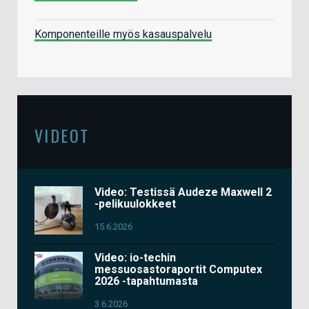
Komponenteille myös kasauspalvelu
VIDEOT
Video: Testissä Audeze Maxwell 2
-pelikuulokkeet
15.6.2026
Video: io-techin
messuosastoraportit Computex
2026 -tapahtumasta
3.6.2026