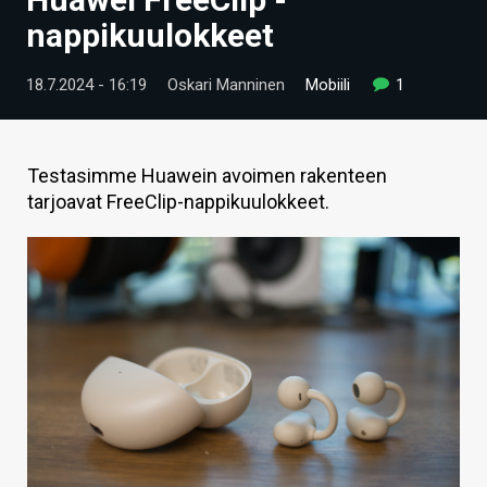
ARTIKKELIT
nappikuulokkeet
VIDEOT
18.7.2024 - 16:19
Oskari Manninen
Mobiili
1
TECHBBS
TIETOA
Testasimme Huawein avoimen rakenteen
tarjoavat FreeClip-nappikuulokkeet.
HINTA.FI
KAUPPA
VAIHDA TEEMA
HAKU