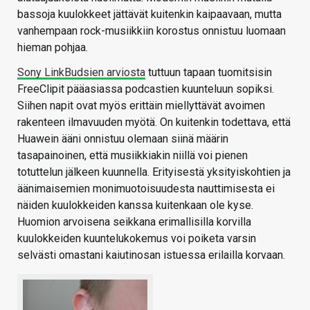
bassoja kuulokkeet jättävät kuitenkin kaipaavaan, mutta
vanhempaan rock-musiikkiin korostus onnistuu luomaan
hieman pohjaa.
Sony LinkBudsien arviosta
tuttuun tapaan tuomitsisin
FreeClipit pääasiassa podcastien kuunteluun sopiksi.
Siihen napit ovat myös erittäin miellyttävät avoimen
rakenteen ilmavuuden myötä. On kuitenkin todettava, että
Huawein ääni onnistuu olemaan siinä määrin
tasapainoinen, että musiikkiakin niillä voi pienen
totuttelun jälkeen kuunnella. Erityisestä yksityiskohtien ja
äänimaisemien monimuotoisuudesta nauttimisesta ei
näiden kuulokkeiden kanssa kuitenkaan ole kyse.
Huomion arvoisena seikkana erimallisilla korvilla
kuulokkeiden kuuntelukokemus voi poiketa varsin
selvästi omastani kaiutinosan istuessa erilailla korvaan.