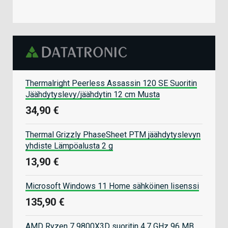
Thermalright Peerless Assassin 120 SE Suoritin
Jäähdytyslevy/jäähdytin 12 cm Musta
34,90 €
Thermal Grizzly PhaseSheet PTM jäähdytyslevyn
yhdiste Lämpöalusta 2 g
13,90 €
Microsoft Windows 11 Home sähköinen lisenssi
135,90 €
AMD Ryzen 7 9800X3D suoritin 4,7 GHz 96 MB