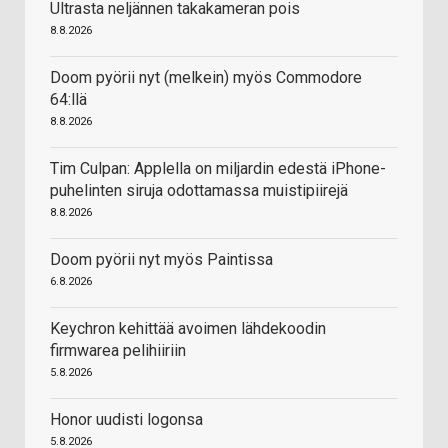
Ultrasta neljännen takakameran pois
8.8.2026
Doom pyörii nyt (melkein) myös Commodore
64:llä
8.8.2026
Tim Culpan: Applella on miljardin edestä iPhone-
puhelinten siruja odottamassa muistipiirejä
8.8.2026
Doom pyörii nyt myös Paintissa
6.8.2026
Keychron kehittää avoimen lähdekoodin
firmwarea pelihiiriin
5.8.2026
Honor uudisti logonsa
5.8.2026