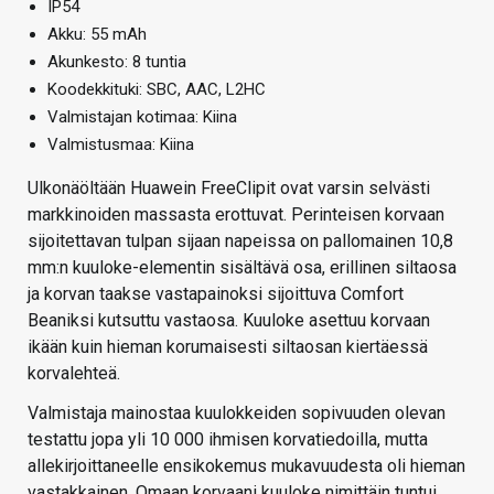
IP54
Akku: 55 mAh
Akunkesto: 8 tuntia
Koodekkituki: SBC, AAC, L2HC
Valmistajan kotimaa: Kiina
Valmistusmaa: Kiina
Ulkonäöltään Huawein FreeClipit ovat varsin selvästi
markkinoiden massasta erottuvat. Perinteisen korvaan
sijoitettavan tulpan sijaan napeissa on pallomainen 10,8
mm:n kuuloke-elementin sisältävä osa, erillinen siltaosa
ja korvan taakse vastapainoksi sijoittuva Comfort
Beaniksi kutsuttu vastaosa. Kuuloke asettuu korvaan
ikään kuin hieman korumaisesti siltaosan kiertäessä
korvalehteä.
Valmistaja mainostaa kuulokkeiden sopivuuden olevan
testattu jopa yli 10 000 ihmisen korvatiedoilla, mutta
allekirjoittaneelle ensikokemus mukavuudesta oli hieman
vastakkainen. Omaan korvaani kuuloke nimittäin tuntui