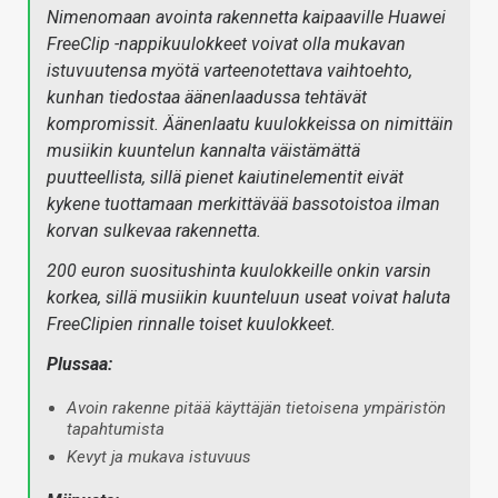
Nimenomaan avointa rakennetta kaipaaville Huawei
FreeClip -nappikuulokkeet voivat olla mukavan
istuvuutensa myötä varteenotettava vaihtoehto,
kunhan tiedostaa äänenlaadussa tehtävät
kompromissit. Äänenlaatu kuulokkeissa on nimittäin
musiikin kuuntelun kannalta väistämättä
puutteellista, sillä pienet kaiutinelementit eivät
kykene tuottamaan merkittävää bassotoistoa ilman
korvan sulkevaa rakennetta.
200 euron suositushinta kuulokkeille onkin varsin
korkea, sillä musiikin kuunteluun useat voivat haluta
FreeClipien rinnalle toiset kuulokkeet.
Plussaa:
Avoin rakenne pitää käyttäjän tietoisena ympäristön
tapahtumista
Kevyt ja mukava istuvuus