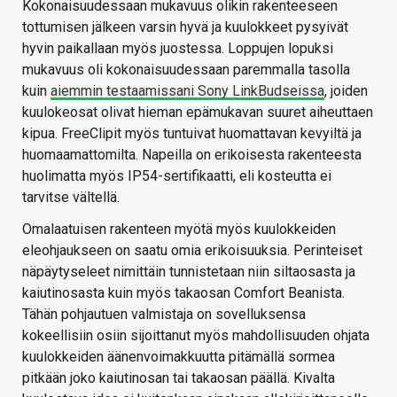
Kokonaisuudessaan mukavuus olikin rakenteeseen
tottumisen jälkeen varsin hyvä ja kuulokkeet pysyivät
hyvin paikallaan myös juostessa. Loppujen lopuksi
mukavuus oli kokonaisuudessaan paremmalla tasolla
kuin
aiemmin testaamissani Sony LinkBudseissa
, joiden
kuulokeosat olivat hieman epämukavan suuret aiheuttaen
kipua. FreeClipit myös tuntuivat huomattavan kevyiltä ja
huomaamattomilta. Napeilla on erikoisesta rakenteesta
huolimatta myös IP54-sertifikaatti, eli kosteutta ei
tarvitse vältellä.
Omalaatuisen rakenteen myötä myös kuulokkeiden
eleohjaukseen on saatu omia erikoisuuksia. Perinteiset
näpäytyseleet nimittäin tunnistetaan niin siltaosasta ja
kaiutinosasta kuin myös takaosan Comfort Beanista.
Tähän pohjautuen valmistaja on sovelluksensa
kokeellisiin osiin sijoittanut myös mahdollisuuden ohjata
kuulokkeiden äänenvoimakkuutta pitämällä sormea
pitkään joko kaiutinosan tai takaosan päällä. Kivalta