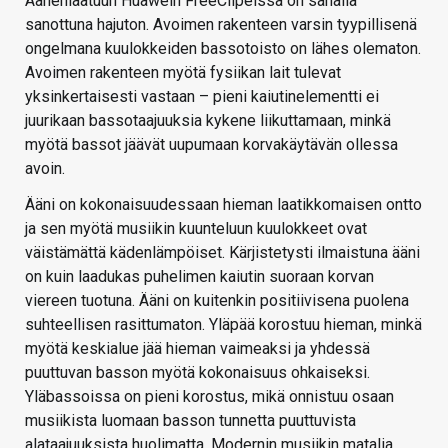
Äänenlaatuun Huawein FreeClipeissä on sanalla
sanottuna hajuton. Avoimen rakenteen varsin tyypillisenä
ongelmana kuulokkeiden bassotoisto on lähes olematon.
Avoimen rakenteen myötä fysiikan lait tulevat
yksinkertaisesti vastaan – pieni kaiutinelementti ei
juurikaan bassotaajuuksia kykene liikuttamaan, minkä
myötä bassot jäävät uupumaan korvakäytävän ollessa
avoin.
Ääni on kokonaisuudessaan hieman laatikkomaisen ontto
ja sen myötä musiikin kuunteluun kuulokkeet ovat
väistämättä kädenlämpöiset. Kärjistetysti ilmaistuna ääni
on kuin laadukas puhelimen kaiutin suoraan korvan
viereen tuotuna. Ääni on kuitenkin positiivisena puolena
suhteellisen rasittumaton. Yläpää korostuu hieman, minkä
myötä keskialue jää hieman vaimeaksi ja yhdessä
puuttuvan basson myötä kokonaisuus ohkaiseksi.
Yläbassoissa on pieni korostus, mikä onnistuu osaan
musiikista luomaan basson tunnetta puuttuvista
alataajuuksista huolimatta. Modernin musiikin matalia