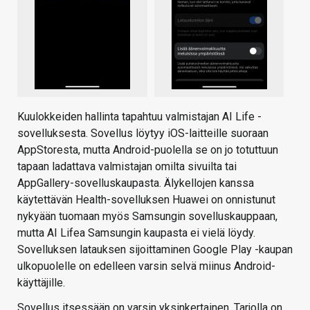
Kuulokkeiden hallinta tapahtuu valmistajan AI Life -
sovelluksesta. Sovellus löytyy iOS-laitteille suoraan
AppStoresta, mutta Android-puolella se on jo totuttuun
tapaan ladattava valmistajan omilta sivuilta tai
AppGallery-sovelluskaupasta. Älykellojen kanssa
käytettävän Health-sovelluksen Huawei on onnistunut
nykyään tuomaan myös Samsungin sovelluskauppaan,
mutta AI Lifea Samsungin kaupasta ei vielä löydy.
Sovelluksen latauksen sijoittaminen Google Play -kaupan
ulkopuolelle on edelleen varsin selvä miinus Android-
käyttäjille.
Sovellus itsessään on varsin yksinkertainen. Tarjolla on