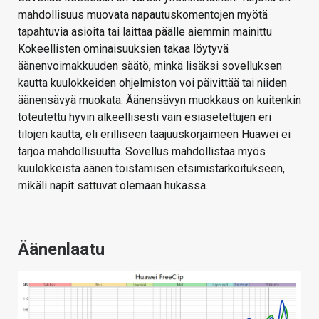
mahdollisuus muovata napautuskomentojen myötä
tapahtuvia asioita tai laittaa päälle aiemmin mainittu
Kokeellisten ominaisuuksien takaa löytyvä
äänenvoimakkuuden säätö, minkä lisäksi sovelluksen
kautta kuulokkeiden ohjelmiston voi päivittää tai niiden
äänensävyä muokata. Äänensävyn muokkaus on kuitenkin
toteutettu hyvin alkeellisesti vain esiasetettujen eri
tilojen kautta, eli erilliseen taajuuskorjaimeen Huawei ei
tarjoa mahdollisuutta. Sovellus mahdollistaa myös
kuulokkeista äänen toistamisen etsimistarkoitukseen,
mikäli napit sattuvat olemaan hukassa.
Äänenlaatu