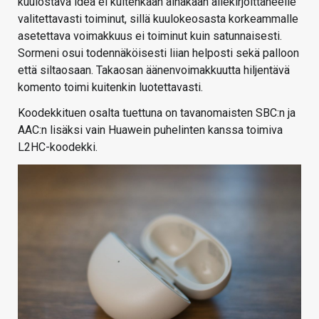
kuulostava idea ei kuitenkaan ainakaan allekirjoittaneelle
valitettavasti toiminut, sillä kuulokeosasta korkeammalle
asetettava voimakkuus ei toiminut kuin satunnaisesti.
Sormeni osui todennäköisesti liian helposti sekä palloon
että siltaosaan. Takaosan äänenvoimakkuutta hiljentävä
komento toimi kuitenkin luotettavasti.
Koodekkituen osalta tuettuna on tavanomaisten SBC:n ja
AAC:n lisäksi vain Huawein puhelinten kanssa toimiva
L2HC-koodekki.