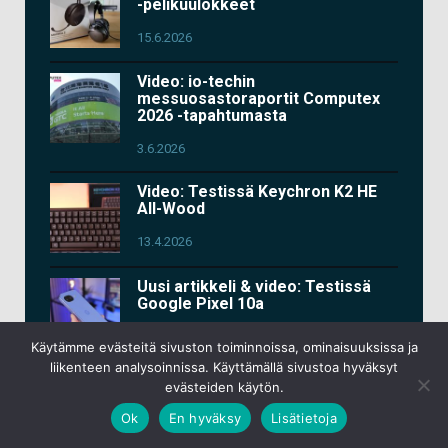
-pelikuulokkeet
15.6.2026
Video: io-techin
messuosastoraportit Computex
2026 -tapahtumasta
3.6.2026
Video: Testissä Keychron K2 HE
All-Wood
13.4.2026
Uusi artikkeli & video: Testissä
Google Pixel 10a
9.3.2026
Käytämme evästeitä sivuston toiminnoissa, ominaisuuksissa ja
liikenteen analysoinnissa. Käyttämällä sivustoa hyväksyt
Video: Testissä Asus ROG Kithara
evästeiden käytön.
-pelikuulokkeet
Ok
En hyväksy
Lisätietoja
11.2.2026