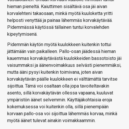
hieman pieneltä. Kaiuttimen sisältävä osa jäi aivan
korvalehteni takaosaan, minkä myötä kuuloketta yritti
helposti venyttää ja painaa lähemmäs korvakäytävää.
Pidemmässä käytössä tällainen tuntui korvalehden
kipeytymisenä.
Pidemmän käytön myötä kuulokkeen kuitenkin tottui
jättämään vain paikalleen. Pallo-osan jäädessä hieman
kauemmas korvakäytävästä kuulokkeiden bassotoisto jäi
vaisummaksi ja äänenvoimakkuus selvästi pienemmäksi,
mutta ääni pysyi kuitenkin toimivana, joten aivan
korvakäytävän päälle kuulokkeen ei välttämättä tarvitse
sijoittua. Tämä voi osaltaan olla jopa tavoiteltavakin
asento, sillä korvakäytävän ollessa vapaana, kuuluvat
ympäristön äänet selvemmin. Käyttäjäkohtaisia eroja
kokemuksessa voi kuitenkin olla, sillä pienempään
korvaan pallo-osa voi sijoittua lähemmäs korvaa, minkä
myötä äänet tulevat ainakin voimakkaammin.