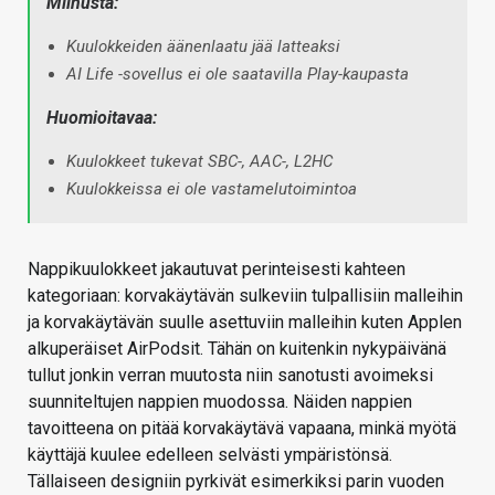
Miinusta:
Kuulokkeiden äänenlaatu jää latteaksi
AI Life -sovellus ei ole saatavilla Play-kaupasta
Huomioitavaa:
Kuulokkeet tukevat SBC-, AAC-, L2HC
Kuulokkeissa ei ole vastamelutoimintoa
Nappikuulokkeet jakautuvat perinteisesti kahteen
kategoriaan: korvakäytävän sulkeviin tulpallisiin malleihin
ja korvakäytävän suulle asettuviin malleihin kuten Applen
alkuperäiset AirPodsit. Tähän on kuitenkin nykypäivänä
tullut jonkin verran muutosta niin sanotusti avoimeksi
suunniteltujen nappien muodossa. Näiden nappien
tavoitteena on pitää korvakäytävä vapaana, minkä myötä
käyttäjä kuulee edelleen selvästi ympäristönsä.
Tällaiseen designiin pyrkivät esimerkiksi parin vuoden