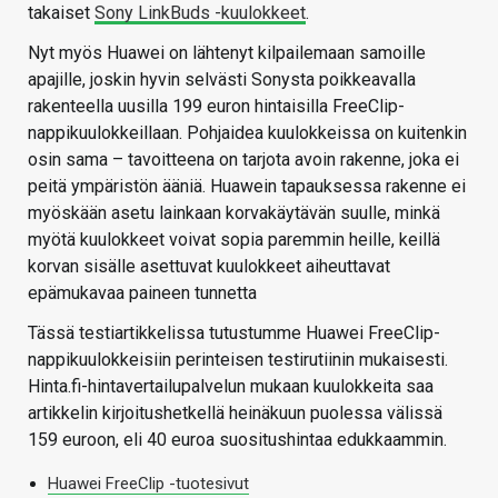
takaiset
Sony LinkBuds -kuulokkeet
.
Nyt myös Huawei on lähtenyt kilpailemaan samoille
apajille, joskin hyvin selvästi Sonysta poikkeavalla
rakenteella uusilla 199 euron hintaisilla FreeClip-
nappikuulokkeillaan. Pohjaidea kuulokkeissa on kuitenkin
osin sama – tavoitteena on tarjota avoin rakenne, joka ei
peitä ympäristön ääniä. Huawein tapauksessa rakenne ei
myöskään asetu lainkaan korvakäytävän suulle, minkä
myötä kuulokkeet voivat sopia paremmin heille, keillä
korvan sisälle asettuvat kuulokkeet aiheuttavat
epämukavaa paineen tunnetta
Tässä testiartikkelissa tutustumme Huawei FreeClip-
nappikuulokkeisiin perinteisen testirutiinin mukaisesti.
Hinta.fi-hintavertailupalvelun mukaan kuulokkeita saa
artikkelin kirjoitushetkellä heinäkuun puolessa välissä
159 euroon, eli 40 euroa suositushintaa edukkaammin.
Huawei FreeClip -tuotesivut