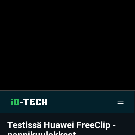
Testissä Huawei FreeClip -
UUTISET
nappikuulokkeet