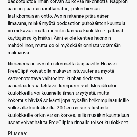
bassotoistoa ilman korvan sulkevaa rakennetta. Nappien
ääni on pääosin rasittamaton, joskin hieman
laatikkomaisen ontto. Avoin rakenne pitää äänen
ilmavana, minkä myötä podcastien puheäänten kuuntelu
on mukavaa, mutta musiikin kanssa kuulokkeet jättävät
käyttäjänsä kylmäksi. Ääni ei ole kenties huonoin
mahdollinen, mutta se ei myöskään onnistu vetämään
mukaansa.
Nimenomaan avointa rakennetta kaipaaville Huawei
FreeClipit voivat olla mukavan istuvuutensa myötä
varteenotettava vaihtoehto, kunhan tiedostaa
äänenlaadussa tehtävät kompromissit. Musiikkiakin
kuulokkeilla voi kuunnella ilman ärsytystä, mutta
kokemus häviää selvästi jopa pykälän heikompilaatuisille
sulkeville kuulokkeille. 200 euron suositushinta
kuulokkeille onkin varsin korkea, sillä musiikin kuunteluun
useat voivat haluta FreeClipien rinnalle toiset kuulokkeet.
Plussaa: