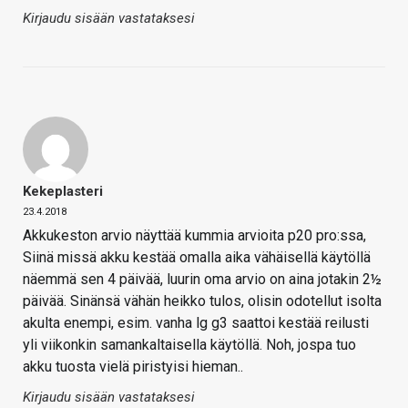
Kirjaudu sisään vastataksesi
Kekeplasteri
23.4.2018
Akkukeston arvio näyttää kummia arvioita p20 pro:ssa,
Siinä missä akku kestää omalla aika vähäisellä käytöllä
näemmä sen 4 päivää, luurin oma arvio on aina jotakin 2½
päivää. Sinänsä vähän heikko tulos, olisin odotellut isolta
akulta enempi, esim. vanha lg g3 saattoi kestää reilusti
yli viikonkin samankaltaisella käytöllä. Noh, jospa tuo
akku tuosta vielä piristyisi hieman..
Kirjaudu sisään vastataksesi