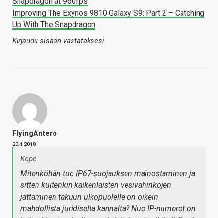
Snapdragon at 960fps
Improving The Exynos 9810 Galaxy S9: Part 2 – Catching
Up With The Snapdragon
Kirjaudu sisään vastataksesi
FlyingAntero
23.4.2018
Kepe
Mitenköhän tuo IP67-suojauksen mainostaminen ja
sitten kuitenkin kaikenlaisten vesivahinkojen
jättäminen takuun ulkopuolelle on oikein
mahdollista juridiselta kannalta? Nuo IP-numerot on