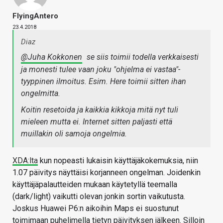
FlyingAntero
23.4.2018
Diaz
@Juha Kokkonen
se siis toimii todella verkkaisesti
ja monesti tulee vaan joku "ohjelma ei vastaa"-
tyyppinen ilmoitus. Esim. Here toimii sitten ihan
ongelmitta.
Koitin resetoida ja kaikkia kikkoja mitä nyt tuli
mieleen mutta ei. Internet sitten paljasti että
muillakin oli samoja ongelmia.
XDA:lta
kun nopeasti lukaisin käyttäjäkokemuksia, niin
1.07 päivitys näyttäisi korjanneen ongelman. Joidenkin
käyttäjäpalautteiden mukaan käytetyllä teemalla
(dark/light) vaikutti olevan jonkin sortin vaikutusta.
Joskus Huawei P6:n aikoihin Maps ei suostunut
toimimaan puhelimella tietyn päivityksen jälkeen. Silloin