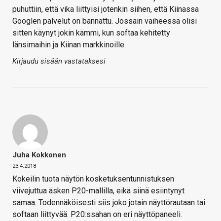
puhuttiin, että vika liittyisi jotenkin siihen, että Kiinassa
Googlen palvelut on bannattu. Jossain vaiheessa olisi
sitten käynyt jokin kämmi, kun softaa kehitetty
länsimaihin ja Kiinan markkinoille.
Kirjaudu sisään vastataksesi
Juha Kokkonen
23.4.2018
Kokeilin tuota näytön kosketuksentunnistuksen
viivejuttua äsken P20-mallilla, eikä siinä esiintynyt
samaa. Todennäköisesti siis joko jotain näyttörautaan tai
softaan liittyvää. P20:ssahan on eri näyttöpaneeli.