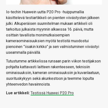
Io-techin Huawein uutta P20 Pro -huippumallia
käsittelevä testiartikkeli on pienten viivästysten jälkeen
julki. Alkuperäisen suunnitelman mukaan artikkeli oli
tarkoitus julkaista myynnin alkaessa 16. päivä, mutta
osittain tavallista monimutkaisempien
kameraominaisuuksien myötä testistä muodostui
pienoinen ”iisakin kirkko” ja sen valmistuminen viivästyi
useammalla päivällä.
Tutustumme artikkelissa runsaan parin viikon testijakson
pohjalta kattavasti laitteen rakenteeseen, teknisiin
ominaisuuksiin, kameran ominaisuuksiin ja kuvanlaatuun,
suorituskykyyn sekä akunkestoon ja teemme lopulta
yhteenvedon havainnoista.
Lue artikkeli:
Testissä Huawei P20 Pro