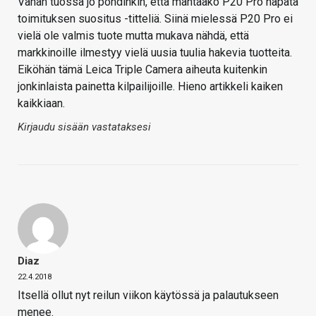
Vähän tuossa jo pohdinkin, että mahtaako P20 Pro napata
toimituksen suositus -titteliä. Siinä mielessä P20 Pro ei
vielä ole valmis tuote mutta mukava nähdä, että
markkinoille ilmestyy vielä uusia tuulia hakevia tuotteita.
Eiköhän tämä Leica Triple Camera aiheuta kuitenkin
jonkinlaista painetta kilpailijoille. Hieno artikkeli kaiken
kaikkiaan.
Kirjaudu sisään vastataksesi
Diaz
22.4.2018
Itsellä ollut nyt reilun viikon käytössä ja palautukseen
menee.