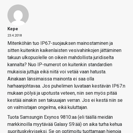
Kepe
23.4.2018
Mitenköhän tuo IP67-suojauksen mainostaminen ja
sitten kuitenkin kaikenlaisten vesivahinkojen jättäminen
takuun ulkopuolelle on oikein mahdollista juridiselta
kannalta? Nuo IP-numerot on kuitenkin standardien
mukaisia juttuja eikä niitä voi vetää vaan hatusta.
Ainakaan länsimaissa mainonta ei saa olla
harhaanjohtavaa. Jos puhelimen luvataan kestävän IP67:n
mukaan pölyä ja upotusta veteen, niin sen myös pitää
kestää ainakin sen takuuajan verran. Jos ei kestä niin se
on valmistajan ongelma, eikä kuluttajan.
Tuota Samsungin Exynos 9810:aa (eli täällä meidän
markkinoilla myytävää Galaxy S9:ää) on aika turha kehua
suorituskykyiseksi. Se on optimoitu tuottamaan hienoja