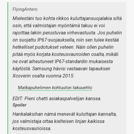
FlyingAntero
Mielestäni tuo kohta rikkoo kuluttajansuojalakia siltä
osin, että valmistajan myöntämä takuu ei voi
rajoittaa lakiin perustuvaa virhevastuuta. Jos puhelin
on suojattu IP67-suojauksella, niin sen tulee kestää
hetkelliset pudotukset veteen. Näin ollen puhelin
pitää myös korjata kosteusvaurioiden osalta, mikäli
ne ovat aiheutuneet IP67-standardin mukaisesta
käytöstä. Samsung hävisi vastaavan tapauksen
Xcoverin osalta vuonna 2015:
Matkapuhelimen kohtuuton takuuehto
EDIT: Pieni chatti asiakaspalvelijan kanssa.
Spoiler
Hankalaksihan nämä menevät kuluttajan kannalta,
jos valmistaja ottaa kielteisen linjan kaikissa
kosteusvaurioissa.