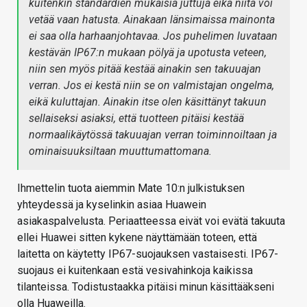
kuitenkin standardien mukaisia juttuja eikä niitä voi
vetää vaan hatusta. Ainakaan länsimaissa mainonta
ei saa olla harhaanjohtavaa. Jos puhelimen luvataan
kestävän IP67:n mukaan pölyä ja upotusta veteen,
niin sen myös pitää kestää ainakin sen takuuajan
verran. Jos ei kestä niin se on valmistajan ongelma,
eikä kuluttajan. Ainakin itse olen käsittänyt takuun
sellaiseksi asiaksi, että tuotteen pitäisi kestää
normaalikäytössä takuuajan verran toiminnoiltaan ja
ominaisuuksiltaan muuttumattomana.
Ihmettelin tuota aiemmin Mate 10:n julkistuksen
yhteydessä ja kyselinkin asiaa Huawein
asiakaspalvelusta. Periaatteessa eivät voi evätä takuuta
ellei Huawei sitten kykene näyttämään toteen, että
laitetta on käytetty IP67-suojauksen vastaisesti. IP67-
suojaus ei kuitenkaan estä vesivahinkoja kaikissa
tilanteissa. Todistustaakka pitäisi minun käsittääkseni
olla Huaweilla.