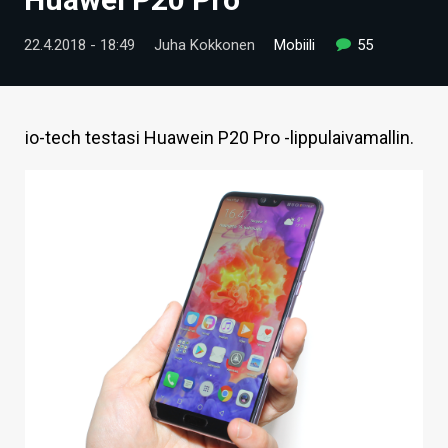
ARTIKKELIT
22.4.2018 - 18:49
Juha Kokkonen
Mobiili
55
VIDEOT
TECHBBS
io-tech testasi Huawein P20 Pro -lippulaivamallin.
TIETOA
HINTA.FI
KAUPPA
VAIHDA TEEMA
HAKU