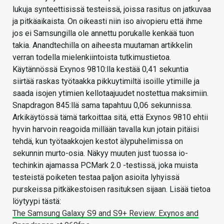
lukuja synteettisissä testeissä, joissa rasitus on jatkuvaa
ja pitkäaikaista. On oikeasti niin iso aivopieru että ihme
jos ei Samsungilla ole annettu porukalle kenkää tuon
takia. Anandtechilla on aiheesta muutaman artikkelin
verran todella mielenkiintoista tutkimustietoa.
Käytännössä Exynos 9810:lla kestää 0,41 sekuntia
siirtää raskas työtaakka pikkuytimiltä isoille ytimille ja
saada isojen ytimien kellotaajuudet nostettua maksimiin.
Snapdragon 845:llä sama tapahtuu 0,06 sekunnissa.
Arkikäytössä tämä tarkoittaa sitä, että Exynos 9810 ehtii
hyvin harvoin reagoida millään tavalla kun jotain pitäisi
tehdä, kun työtaakkojen kestot älypuhelimissa on
sekunnin murto-osia. Näkyy muuten just tuossa io-
techinkin ajamassa PCMark 2.0 -testissä, joka muista
testeistä poiketen testaa paljon asioita lyhyissä
purskeissa pitkäkestoisen rasituksen sijaan. Lisää tietoa
löytyypi tästä:
The Samsung Galaxy S9 and S9+ Review: Exynos and