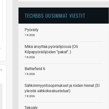
TECHBBS UUSIMMAT VIESTIT
Pyöräily
7.8.2026
Mikä ärsyttää pyöräilijöissä (Oli:
a
Kilpapyöräilijöiden "pakat"..)
7.8.2026
Battlefield 6
#7
7.8.2026
Sähkönmyyntisopimukset ja niiden hinnat (EI
yleistä sähkökeskustelua!)
7.8.2026
Tekoäly