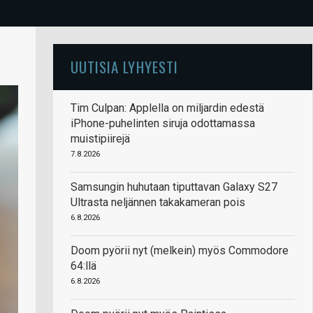
UUTISIA LYHYESTI
Tim Culpan: Applella on miljardin edestä
iPhone-puhelinten siruja odottamassa
muistipiirejä
7.8.2026
Samsungin huhutaan tiputtavan Galaxy S27
Ultrasta neljännen takakameran pois
6.8.2026
Doom pyörii nyt (melkein) myös Commodore
64:llä
6.8.2026