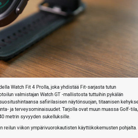
la Watch Fit 4 Prolla, joka yhdistää Fit-sarjasta tutun
otoilun valmistajan Watch GT -mallistosta tuttuihin pykälän
suositushintaansa safiirilasisen näytönsuojan, titaanisen kehykse
nta- ja terveysominaisuudet. Tarjolla ovat muun muassa Golf-tila,
0 metrin syvyyden sukelluksille.
n reilun viikon ympärivuorokautisten käyttökokemusten pohjalta.