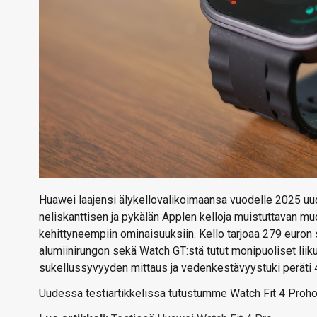
Huawei laajensi älykellovalikoimaansa vuodelle 2025 uudel
neliskanttisen ja pykälän Applen kelloja muistuttavan mu
kehittyneempiin ominaisuuksiin. Kello tarjoaa 279 euron 
alumiinirungon sekä Watch GT:stä tutut monipuoliset liiku
sukellussyvyyden mittaus ja vedenkestävyystuki peräti 4
Uudessa testiartikkelissa tutustumme Watch Fit 4 Proho