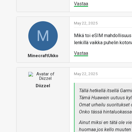
Vastaa
May 22, 2025
M
Mikä toi eSIM mahdollisuus o
lenkillä vaikka puhelin koton
Vastaa
MinecraftUkko
May 22, 2025
Diizzel
Tällä hetkellä itsellä Garm
Tämä Huawein uutuus kyllä
Omat urheilu suoritukset o
Onko tässä hintaluokassa 
Ainut miksi en tätä ole vi
huomaa jos kello muuten 