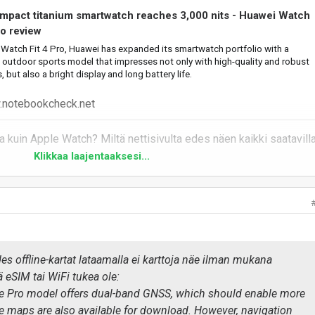
mpact titanium smartwatch reaches 3,000 nits - Huawei Watch
ro review
 Watch Fit 4 Pro, Huawei has expanded its smartwatch portfolio with a
outdoor sports model that impresses not only with high-quality and robust
, but also a bright display and long battery life.
notebookcheck.net
a kuin Apple Watch? Miltä nettisivulta edes näen kaikki saatavill
Klikkaa laajentaaksesi...
s offline-kartat lataamalla ei karttoja näe ilman mukana
ä eSIM tai WiFi tukea ole:
the Pro model offers dual-band GNSS, which should enable more
ine maps are also available for download. However, navigation