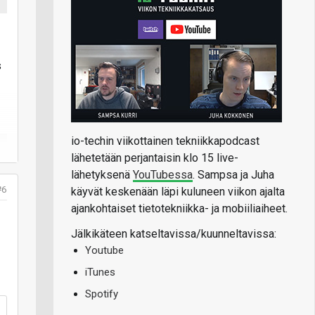
s
io-techin viikottainen tekniikkapodcast
lähetetään perjantaisin klo 15 live-
lähetyksenä
YouTubessa
. Sampsa ja Juha
#6
käyvät keskenään läpi kuluneen viikon ajalta
ajankohtaiset tietotekniikka- ja mobiiliaiheet.
i
Jälkikäteen katseltavissa/kuunneltavissa:
Youtube
iTunes
Spotify