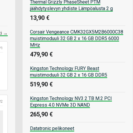
Thermal Grizzly PhaseSheet PTM
jäähdytyslevyn yhdiste Lämpöalusta 2 g
13,90 €
Corsair Vengeance CMK32GX5M2B6000C38
ti →
muistimoduuli 32 GB 2 x 16 GB DDR5 6000
MHz
#1
479,90 €
Kingston Technology FURY Beast
muistimoduuli 32 GB 2 x 16 GB DDR5
519,90 €
Kingston Technology NV3 2 TB M.2 PCI
#2
Express 4.0 NVMe 3D NAND
265,90 €
Datatronic pelikoneet