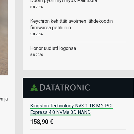
Doom pyörii nyt myös Paintissa
6.8.2026
Keychron kehittää avoimen lähdekoodin
firmwarea pelihiiriin
5.8.2026
Honor uudisti logonsa
5.8.2026
n ja
Kingston Technology NV3 1 TB M.2 PCI
Express 4.0 NVMe 3D NAND
158,90 €