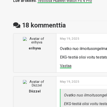
Lue artikkeli:
Testissä Huawei Watch Fit 4 Pro
18
kommenttia
May 19, 2025
erihyva
Ovatko nuo ilmoitusongelma
EKG-testiä olisi voitu testa
Vastaa
May 19, 2025
Diizzel
Ovatko nuo ilmoitusonge
EKG-testiä olisi voitu tes