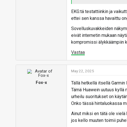
EKG:tä testattiinkin ja vaiku
ettei sen kanssa havaittu on
Sovelluskuvakkeiden näkymis
eivät internetin mukaan näyt
kompromissi älykkäämpiin ke
Vastaa
May 22, 2025
Fox-x
Tällä hetkellä itsellä Garmin 
Tämä Huawein uutuus kyllä mi
urheilu suoritukset on käytän
Onko tässä hintaluokassa mit
Ainut miksi en tätä ole viel
jos kello muuten toimii puh