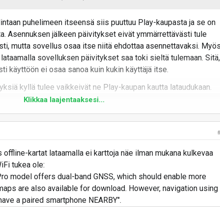
lintaan puhelimeen itseensä siis puuttuu Play-kaupasta ja se on
a. Asennuksen jälkeen päivitykset eivät ymmärrettävästi tule
ti, mutta sovellus osaa itse niitä ehdottaa asennettavaksi. Myö
taamalla sovelluksen päivitykset saa toki sieltä tulemaan. Sitä,
ti käyttöön ei osaa sanoa kuin kukin käyttäjä itse.
vityksiä kyllä tulee vaikkeivät ne Play-kaupan kautta lataudukaan.
Klikkaa laajentaaksesi...
s on? Ei mainittu testissä. Voiko sillä vastaanottaa puhelun
elin kotona?
ukea, eli tukea matkapuhelinverkoille, kuten tiivistelmän
offline-kartat lataamalla ei karttoja näe ilman mukana kulkevaa
helut menevät siis vain puhelimen kautta Bluetooth-yhteydellä el
iFi tukea ole:
.
e Pro model offers dual-band GNSS, which should enable more
 maps are also available for download. However, navigation using
 have a paired smartphone NEARBY".