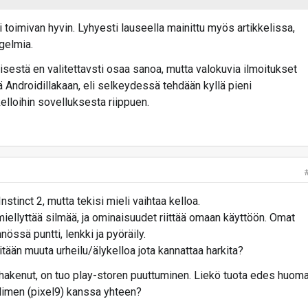
tti toimivan hyvin. Lyhyesti lauseella mainittu myös artikkelissa,
gelmia.
estä en valitettavsti osaa sanoa, mutta valokuvia ilmoitukset
ä Androidillakaan, eli selkeydessä tehdään kyllä pieni
lloihin sovelluksesta riippuen.
Instinct 2, mutta tekisi mieli vaihtaa kelloa.
ellyttää silmää, ja ominaisuudet riittää omaan käyttöön. Omat
nössä puntti, lenkki ja pyöräily.
ään muuta urheilu/älykelloa jota kannattaa harkita?
ä hakenut, on tuo play-storen puuttuminen. Liekö tuota edes huom
elimen (pixel9) kanssa yhteen?