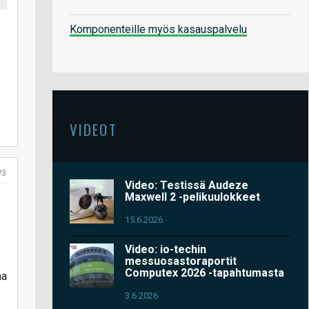
Komponenteille myös kasauspalvelu
VIDEOT
#3
Video: Testissä Audeze
Maxwell 2 -pelikuulokkeet
15.6.2026
Video: io-techin
messuosastoraportit
Computex 2026 -tapahtumasta
aa
3.6.2026