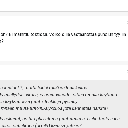
n? Ei mainittu testissä. Voiko sillä vastaanottaa puhelun tyyliin
a?
in Instinct 2, mutta tekisi mieli vaihtaa kelloa.
 miellyttää silmää, ja ominaisuudet riittää omaan käyttöön.
n käytännössä puntti, lenkki ja pyöräily.
mitään muuta urheilu/älykelloa jota kannattaa harkita?
elä hakenut, on tuo play-storen puuttuminen. Liekö tuota edes
toimii puhelimen (pixel9) kanssa yhteen?