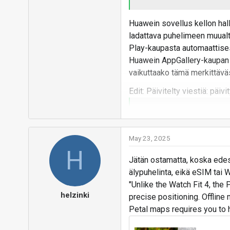
Huawein sovellus kellon hal
ladattava puhelimeen muualt
Play-kaupasta automaattises
Huawein AppGallery-kaupan la
vaikuttaako tämä merkittäväs
Edit: Päivitelty viestiä: päi
Mikä toi eSIM mahdollisuu
tyyliin lenkillä vaikka puh
May 23, 2025
H
Tässä kellossa ei ole eSIM-t
Jätän ostamatta, koska edes 
miinuksissakin mainitaan. Pu
älypuhelinta, eikä eSIM tai W
puhelin on pidettävä mukana
"Unlike the Watch Fit 4, th
Vastaa
helzinki
precise positioning. Offline
Petal maps requires you to