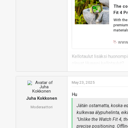
The co
Fit 4 P
With the
premium 
materials
www.
Kellotaulut lisäksi huonompi
olevat Huawei kellotaulut?
Vastaa
May 23, 2025
Hu
Juha Kokkonen
Jätän ostamatta, koska ede
Moderaattori
kulkevaa älypuhelinta, eik
"Unlike the Watch Fit 4, 
precise positioning. Offl