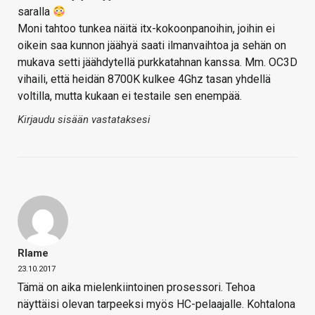
saralla
Moni tahtoo tunkea näitä itx-kokoonpanoihin, joihin ei
oikein saa kunnon jäähyä saati ilmanvaihtoa ja sehän on
mukava setti jäähdytellä purkkatahnan kanssa. Mm. OC3D
vihaili, että heidän 8700K kulkee 4Ghz tasan yhdellä
voltilla, mutta kukaan ei testaile sen enempää.
Kirjaudu sisään vastataksesi
Rlame
23.10.2017
Tämä on aika mielenkiintoinen prosessori. Tehoa
näyttäisi olevan tarpeeksi myös HC-pelaajalle. Kohtalona