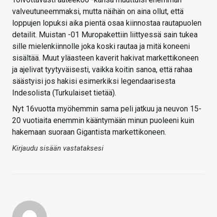
valveutuneemmaksi, mutta näihän on aina ollut, että
loppujen lopuksi aika pientä osaa kiinnostaa rautapuolen
detailit. Muistan -01 Muropakettiin liittyessä sain tukea
sille mielenkiinnolle joka koski rautaa ja mitä koneeni
sisältää. Muut yläasteen kaverit hakivat markettikoneen
ja ajelivat tyytyväisesti, vaikka koitin sanoa, että rahaa
säästyisi jos hakisi esimerkiksi legendaarisesta
Indesolista (Turkulaiset tietää).
Nyt 16vuotta myöhemmin sama peli jatkuu ja neuvon 15-
20 vuotiaita enemmin kääntymään minun puoleeni kuin
hakemaan suoraan Gigantista markettikoneen.
Kirjaudu sisään vastataksesi