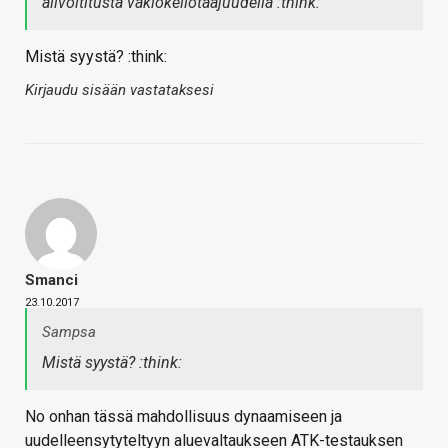
alivoltitusta vakiokellotaajuudella :think:
Mistä syystä? :think:
Kirjaudu sisään vastataksesi
Smanci
23.10.2017
Sampsa
Mistä syystä? :think:
No onhan tässä mahdollisuus dynaamiseen ja
uudelleensytyteltyyn aluevaltaukseen ATK-testauksen