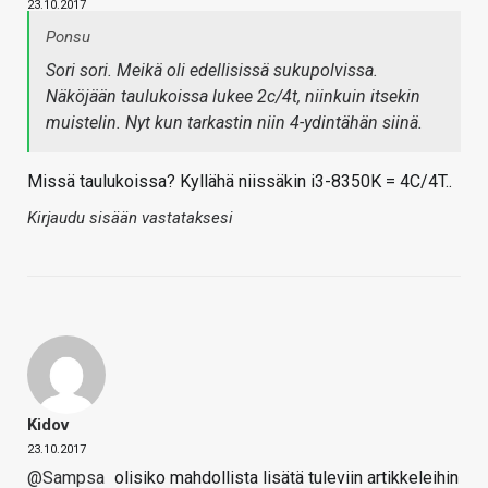
23.10.2017
Ponsu
Sori sori. Meikä oli edellisissä sukupolvissa.
Näköjään taulukoissa lukee 2c/4t, niinkuin itsekin
muistelin. Nyt kun tarkastin niin 4-ydintähän siinä.
Missä taulukoissa? Kyllähä niissäkin i3-8350K = 4C/4T..
Kirjaudu sisään vastataksesi
Kidov
23.10.2017
@Sampsa
olisiko mahdollista lisätä tuleviin artikkeleihin