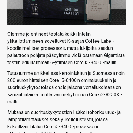
Olemme jo ehtineet testata kaikki Intelin
ylikellottamiseen soveltuvat K-sarjan Coffee Lake -
koodinimelliset prosessorit, mutta lukijoilta saadun
palautteen pohjata päädyimme vielä ostamaan Gigantista
testiin edullisimman 6-ytimisen Core i5-8400 -mallin.
Tutustumme artikkelissa kerroinlukitun ja Suomessa noin
200 euron hintaisen Core i5-8400:n ominaisuuksiin ja
suorituskykytesteissä ensisijaisena vertailukohtana on
samanhintainen mutta vain neliytiminen Core i3-8350K -
malli.
Mukana on suorituskykytestien lisäksi tehonkulutus- ja
lämpötilamittaukset sekä ylikellotustestit, joissa
kokeillaan lukitun Core i5-8400 -prosessorin