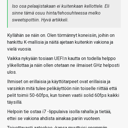
Iso osa pelaajistakaan ei kuitenkaan kellottele. Eli
sinne tämä osuu hinta/tehosuhteessa melko
sweetspottiin. Hyvä artikkeli.
Kyllähän se näin on. Olen törmännyt koneisiin, joihin on
hankittu K-mallisia ja näitä ajetaan kuitenkin vakiona ja
vielä vuosia.
Vaikka nykyään tosiaan UEFI:n kautta on todella helppo
ylikellottaa ja näin ollen otetaan ne ilmaiset GHz helposti
ulos.
Ihmiset on erillaisia ja käyttötarpeet ovat erillaisia ja
varsinkin mitä tulee pelikäyttöön niin toiselle riittää että
pelit toimii 50-60fps, kun toinen vaatii solid 60fps kaikki
täysillä.
Helpoin tie ostaa i7 -lippulaiva isolla rahalla ja tietää,
ettei se vakiona ahdista ainakaa pariin vuoteen.
Toivottavasti aateekoo -kansa muuttuisi enemmän