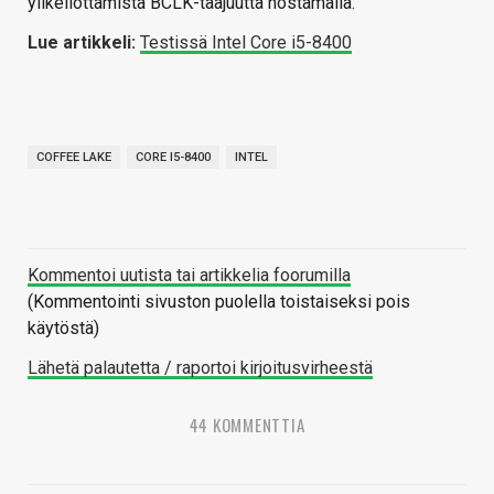
ylikellottamista BCLK-taajuutta nostamalla.
Lue artikkeli:
Testissä Intel Core i5-8400
COFFEE LAKE
CORE I5-8400
INTEL
Kommentoi uutista tai artikkelia foorumilla
(Kommentointi sivuston puolella toistaiseksi pois
käytöstä)
Lähetä palautetta / raportoi kirjoitusvirheestä
44 KOMMENTTIA