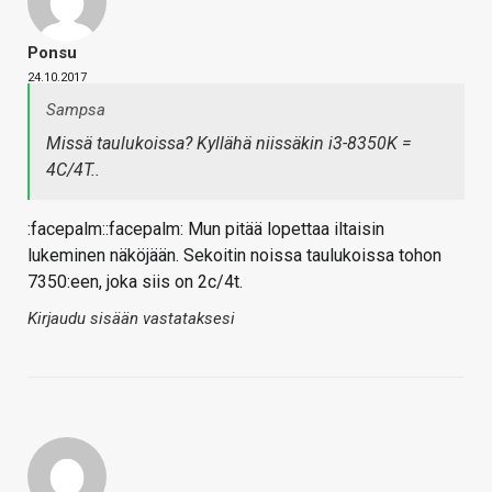
Ponsu
24.10.2017
Sampsa
Missä taulukoissa? Kyllähä niissäkin i3-8350K =
4C/4T..
:facepalm::facepalm: Mun pitää lopettaa iltaisin
lukeminen näköjään. Sekoitin noissa taulukoissa tohon
7350:een, joka siis on 2c/4t.
Kirjaudu sisään vastataksesi