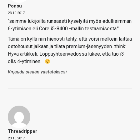
Ponsu
23.10.2017
"saimme lukijoilta runsaasti kyselyitä myös edullisimman
6-ytimisen eli Core i5-8400 -mallin testaamisesta."
Tämä on kyllä niin hienosti tehty, että voisi melkein laittaa
ostohousut jalkaan ja tilata premium-jäsenyyden. :think:
Hyvä artikkeli. Loppuyhteenvedossa lukee, että tuo i3
olis 4-ytiminen…
Kirjaudu sisään vastataksesi
Threadripper
23.10.2017