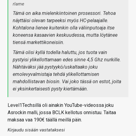
rlame
Tämä on aika mielenkiintoinen prosessori. Tehoa
näyttäisi olevan tarpeeksi myös HC-pelaajalle.
Kohtalona lienee kuitenkin olla väliinputoaja itse
koneensa kasaavien keskuudessa, mutta löytänee
tiensä markettikoneisiin.
Tämä olisi kyllä todella haluttu, jos tuota vain
pystyisi ylikellottamaan edes sinne 4,5 Ghz nurkille.
Nähtäväksi jää pystyykö/uskaltaako joku
emolevyvalmistaja tehdä ylikellottamisen
mahdollistavan biosin. Vai joko tässä on estot, joita
ei yksinkertaisesti pysty kiertämään.
Level1Techsillä oli ainakin YouTube-videossa joku
Asrockin malli, jossa BCLK kellotus onnistuu. Taitaa
maksaa vaa 190€ täällä meillä päin.
Kirjaudu sisään vastataksesi