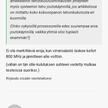
artikkeleihin tehonkulutusmittausten yhteyteen
myös systeemin teho joutokäynnillä, jos artikkelissa
on mittattu koko kokoonpanon tehonkukutusta eri
kuormilla.
(Onko nykyisillä prosessoreilla edes suurempaa eroa
joutokäynnillä, vaikka ytimiä olisi tuplasti
enemmän?)
Ei ole merkittäviä eroja, kun virransäästö laskee kellot
800 MHz ja jännitteen alle volttiin..
(vähän on tän idle-kulutuksen suhteen vedetty mutkaa
testeissä suoriksi..)
Kirjaudu sisään vastataksesi