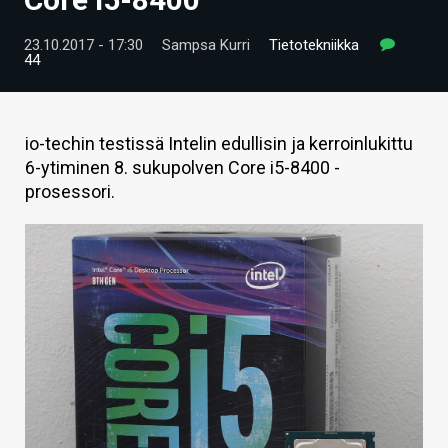
ARTIKKELIT
23.10.2017 - 17:30
Sampsa Kurri
Tietotekniikka
44
VIDEOT
TECHBBS
io-techin testissä Intelin edullisin ja kerroinlukittu
TIETOA
6-ytiminen 8. sukupolven Core i5-8400 -
prosessori.
HINTA.FI
KAUPPA
VAIHDA TEEMA
HAKU