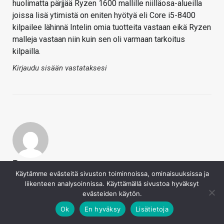
huolimatta pärjjää Ryzen 1600 mallille niilläosa-alueilla
joissa lisä ytimistä on eniten hyötyä eli Core i5-8400
kilpailee lähinnä Intelin omia tuotteita vastaan eikä Ryzen
malleja vastaan niin kuin sen oli varmaan tarkoitus
kilpailla.
Kirjaudu sisään vastataksesi
Tyson
Käytämme evästeitä sivuston toiminnoissa, ominaisuuksissa ja
24.10.2017
liikenteen analysoinnissa. Käyttämällä sivustoa hyväksyt
Teräsmiäs
evästeiden käytön.
Kyllähän se näin on. Olen törmännyt koneisiin, joihin
Ok
En hyväksy
Lisätietoja
on hankittu K-mallisia ja näitä ajetaan kuitenkin