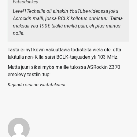
Fatsodonkey
Level1Techsillä oli ainakin YouTube-videossa joku
Asrockin malli, jossa BCLK kellotus onnistuu. Taitaa
maksaa vaa 190€ täällä meillä päin, eli plus miinus
nolla.
Tästä ei nyt kovin vakuuttavia todisteita vielä ole, että
lukitulla non-K:lla saisi BCLK-taajuuden yli 103 MHz.
Mutta juuri siksi myös meille tulossa ASRockin Z370
emolevy testiin :tup:
Kirjaudu sisään vastataksesi