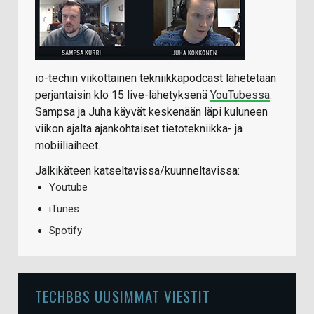
io-techin viikottainen tekniikkapodcast lähetetään
perjantaisin klo 15 live-lähetyksenä
YouTubessa
.
Sampsa ja Juha käyvät keskenään läpi kuluneen
viikon ajalta ajankohtaiset tietotekniikka- ja
mobiiliaiheet.
Jälkikäteen katseltavissa/kuunneltavissa:
Youtube
iTunes
Spotify
TECHBBS UUSIMMAT VIESTIT