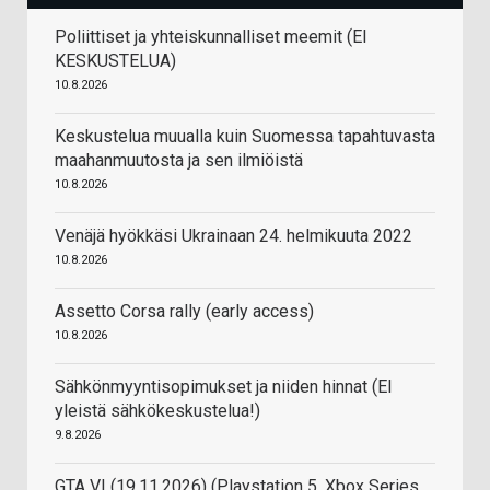
Poliittiset ja yhteiskunnalliset meemit (EI
KESKUSTELUA)
10.8.2026
Keskustelua muualla kuin Suomessa tapahtuvasta
maahanmuutosta ja sen ilmiöistä
10.8.2026
Venäjä hyökkäsi Ukrainaan 24. helmikuuta 2022
10.8.2026
Assetto Corsa rally (early access)
10.8.2026
Sähkönmyyntisopimukset ja niiden hinnat (EI
yleistä sähkökeskustelua!)
9.8.2026
GTA VI (19.11.2026) (Playstation 5, Xbox Series