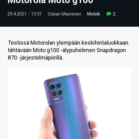
ARTIKKELIT
29.4.2021 - 13:51
Oskari Manninen
Mobiili
2
VIDEOT
TECHBBS
Testissä Motorolan ylempään keskihintaluokkaan
TIETOA
tähtävään Moto g100 -älypuhelimen Snapdragon
870 -järjestelmäpiirillä.
HINTA.FI
KAUPPA
VAIHDA TEEMA
HAKU