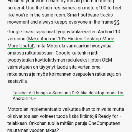
Enhance your video chats by moving them to the big
screen4. Use the high-res camera on moto g100 to feel
like you’re in the same room. Smart software tracks
movement and always keeps everyone in the frame§§.
Google lisäsi rajapinnat työpöytätilaa varten Android 10
versioon (
Make Android 10’s Hidden Desktop Mode
More Useful
), mitä Motorola varmaankin hyödyntää
omassa ratkaisussaan. Google kuitenkin jätti
työpöytätilan käyttöliittymän raakileeksi, joten OEM-
valmistajien on täytynyt luoda sitä varten oma
ratkaisunsa ja myös kolmannen osapuolen ratkaisuja on
saatavilla.
Taskbar 6.0 brings a Samsung DeX-like desktop mode for
Android 10+
Motorolan implementaatio vaikuttaa ihan toimivalta mutta
olisivat tosiaan voineet tuoda lisää liitäntöjä Ready for -
telakkaan. Onkohan tuolla mitään peruja OneComputeen
muutaman vuoden takaa?