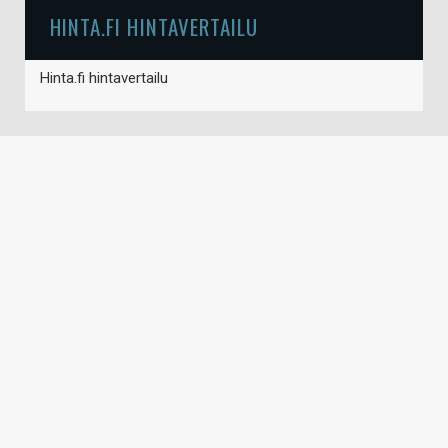
HINTA.FI HINTAVERTAILU
Hinta.fi hintavertailu