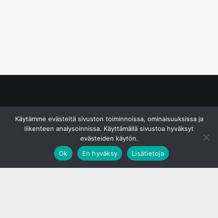
© S&J Media Oy
Käytämme evästeitä sivuston toiminnoissa, ominaisuuksissa ja
liikenteen analysoinnissa. Käyttämällä sivustoa hyväksyt
evästeiden käytön.
Ok
En hyväksy
Lisätietoja
;