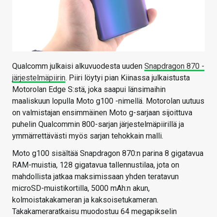
Qualcomm julkaisi alkuvuodesta uuden
Snapdragon 870 -
järjestelmäpiirin
. Piiri löytyi pian Kiinassa julkaistusta
Motorolan Edge S:stä, joka saapui länsimaihin
maaliskuun lopulla Moto g100 -nimellä. Motorolan uutuus
on valmistajan ensimmäinen Moto g-sarjaan sijoittuva
puhelin Qualcommin 800-sarjan järjestelmäpiirillä ja
ymmärrettävästi myös sarjan tehokkain malli.
Moto g100 sisältää Snapdragon 870:n parina 8 gigatavua
RAM-muistia, 128 gigatavua tallennustilaa, jota on
mahdollista jatkaa maksimissaan yhden teratavun
microSD-muistikortilla, 5000 mAh:n akun,
kolmoistakakameran ja kaksoisetukameran.
Takakameraratkaisu muodostuu 64 megapikselin