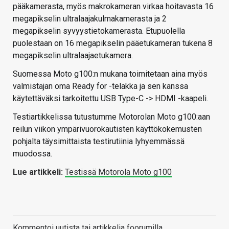
pääkamerasta, myös makrokameran virkaa hoitavasta 16
megapikselin ultralaajakulmakamerasta ja 2
megapikselin syvyystietokamerasta. Etupuolella
puolestaan on 16 megapikselin pääetukameran tukena 8
megapikselin ultralaajaetukamera.
Suomessa Moto g100:n mukana toimitetaan aina myös
valmistajan oma Ready for -telakka ja sen kanssa
käytettäväksi tarkoitettu USB Type-C -> HDMI -kaapeli.
Testiartikkelissa tutustumme Motorolan Moto g100:aan
reilun viikon ympärivuorokautisten käyttökokemusten
pohjalta täysimittaista testirutiinia lyhyemmässä
muodossa.
Lue artikkeli:
Testissä Motorola Moto g100
Kommentoi uutista tai artikkelia foorumilla