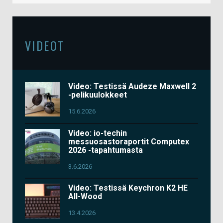
VIDEOT
Video: Testissä Audeze Maxwell 2
-pelikuulokkeet
15.6.2026
Video: io-techin
messuosastoraportit Computex
2026 -tapahtumasta
3.6.2026
Video: Testissä Keychron K2 HE
All-Wood
13.4.2026