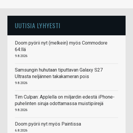
UUTISIA LYHYESTI
Doom pyörii nyt (melkein) myös Commodore
64:llä
9.8.2026
Samsungin huhutaan tiputtavan Galaxy S27
Ultrasta neljännen takakameran pois
9.8.2026
Tim Culpan: Applella on miljardin edestä iPhone-
puhelinten siruja odottamassa muistipiirejä
9.8.2026
Doom pyörii nyt myös Paintissa
6.8.2026