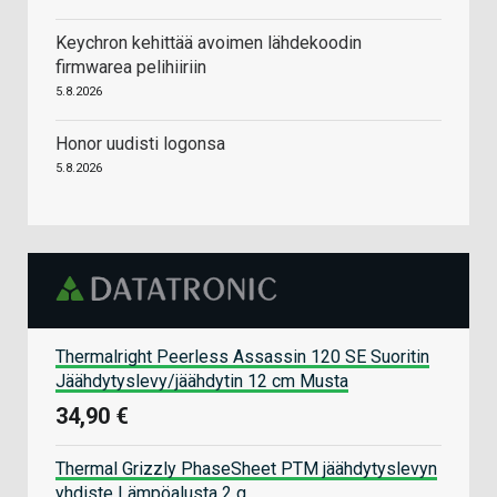
Keychron kehittää avoimen lähdekoodin
firmwarea pelihiiriin
5.8.2026
Honor uudisti logonsa
5.8.2026
Thermalright Peerless Assassin 120 SE Suoritin
Jäähdytyslevy/jäähdytin 12 cm Musta
34,90 €
Thermal Grizzly PhaseSheet PTM jäähdytyslevyn
yhdiste Lämpöalusta 2 g