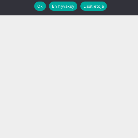
Ok
En hyväksy
Lisätietoja
;