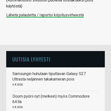
(Kommentointi sivuston puolella toistakseksi pois
käytöstä)
Lähetä palautetta / raportoi kirjoitusvirheestä
UUTISIA LYHYESTI
Samsungin huhutaan tiputtavan Galaxy S27
Ultrasta neljännen takakameran pois
6.8.2026
Doom pyörii nyt (melkein) myös Commodore
64:llä
6.8.2026