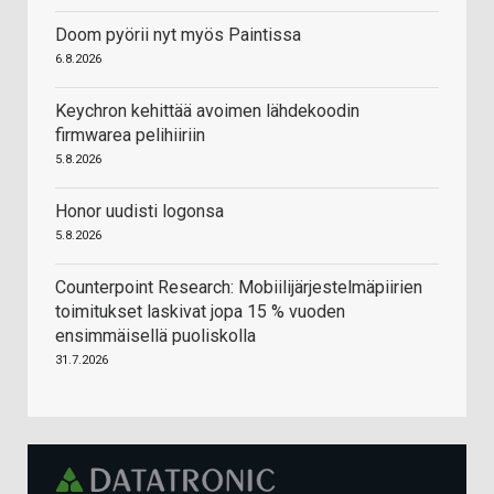
Doom pyörii nyt myös Paintissa
6.8.2026
Keychron kehittää avoimen lähdekoodin
firmwarea pelihiiriin
5.8.2026
Honor uudisti logonsa
5.8.2026
Counterpoint Research: Mobiilijärjestelmäpiirien
toimitukset laskivat jopa 15 % vuoden
ensimmäisellä puoliskolla
31.7.2026