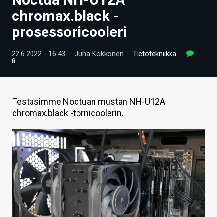
ARTIKKELIT
chromax.black -
prosessoricooleri
VIDEOT
TECHBBS
22.6.2022 - 16:43
Juha Kokkonen
Tietotekniikka
8
TIETOA
HINTA.FI
Testasimme Noctuan mustan NH-U12A
chromax.black -tornicoolerin.
KAUPPA
VAIHDA TEEMA
HAKU