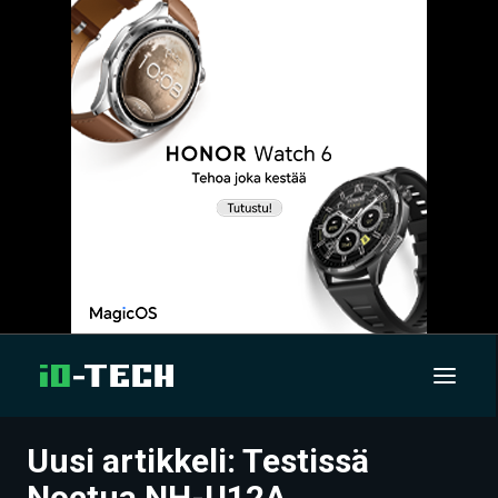
Uusi artikkeli: Testissä
UUTISET
Noctua NH-U12A