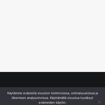
© S&J Media Oy
Käytämme evästeitä sivuston toiminnoissa, ominaisuuksissa ja
liikenteen analysoinnissa. Käyttämällä sivustoa hyväksyt
evästeiden käytön.