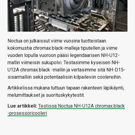
Noctua on julkaissut viime vuosina tuotteistaan
kokomustia chromax.black-malleja tiputellen ja viime
vuoden lopulla vuoroon pääsi legendaarisen NH-U12-
mallin viimeisin sukupolvi. Testasimme kyseisen NH-
U12A chromax.black -mallin ja vertasimme sitä NH-D15-
sisarmalliin sekä potentaalisiin kilpaileviin coolereihin.
Artikkelissa mukana tuttuun tapaan rakenteen läpikäynti,
melumittaukset ja suorituskykytestit.
Lue artikkeli:
Testissä Noctua NH-U12A chromax.black
-prosessoricooleri