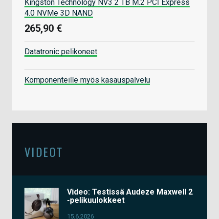
Kingston Technology NV3 2 TB M.2 PCI Express
4.0 NVMe 3D NAND
265,90 €
Datatronic pelikoneet
Komponenteille myös kasauspalvelu
VIDEOT
Video: Testissä Audeze Maxwell 2
-pelikuulokkeet
15.6.2026