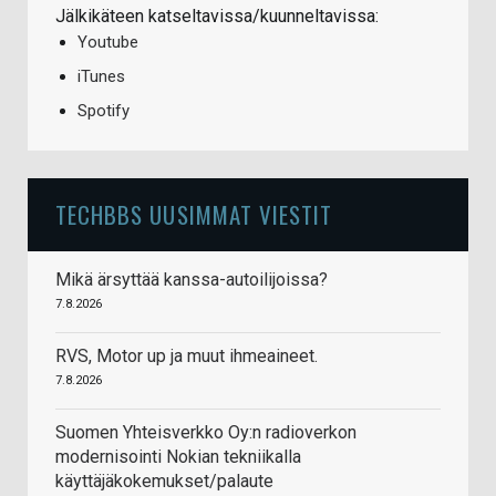
Jälkikäteen katseltavissa/kuunneltavissa:
Youtube
iTunes
Spotify
TECHBBS UUSIMMAT VIESTIT
Mikä ärsyttää kanssa-autoilijoissa?
7.8.2026
RVS, Motor up ja muut ihmeaineet.
7.8.2026
Suomen Yhteisverkko Oy:n radioverkon
modernisointi Nokian tekniikalla
käyttäjäkokemukset/palaute