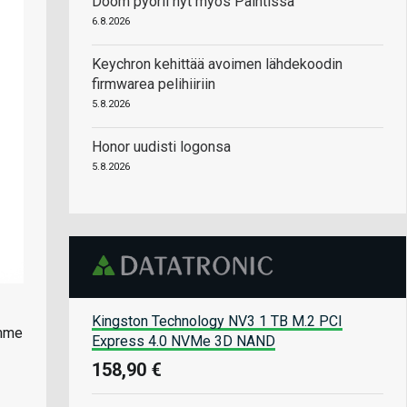
Doom pyörii nyt myös Paintissa
6.8.2026
Keychron kehittää avoimen lähdekoodin
firmwarea pelihiiriin
5.8.2026
Honor uudisti logonsa
5.8.2026
Kingston Technology NV3 1 TB M.2 PCI
amme
Express 4.0 NVMe 3D NAND
158,90 €