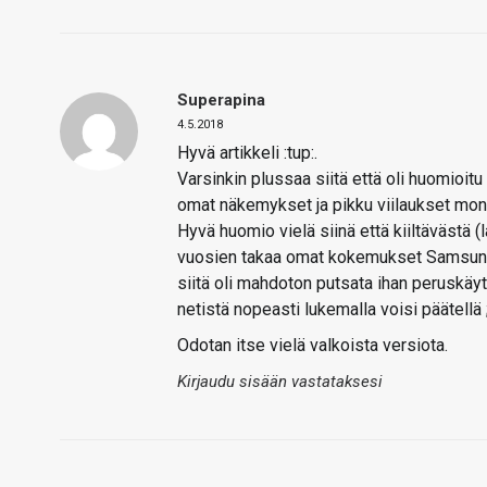
Superapina
4.5.2018
Hyvä artikkeli :tup:.
Varsinkin plussaa siitä että oli huomioitu
omat näkemykset ja pikku viilaukset mo
Hyvä huomio vielä siinä että kiiltävästä (
vuosien takaa omat kokemukset Samsung G
siitä oli mahdoton putsata ihan peruskäytö
netistä nopeasti lukemalla voisi päätellä ;
Odotan itse vielä valkoista versiota.
Kirjaudu sisään vastataksesi