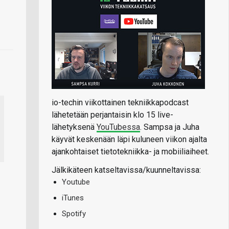
io-techin viikottainen tekniikkapodcast
lähetetään perjantaisin klo 15 live-
lähetyksenä
YouTubessa
. Sampsa ja Juha
käyvät keskenään läpi kuluneen viikon ajalta
ajankohtaiset tietotekniikka- ja mobiiliaiheet.
Jälkikäteen katseltavissa/kuunneltavissa:
Youtube
iTunes
Spotify