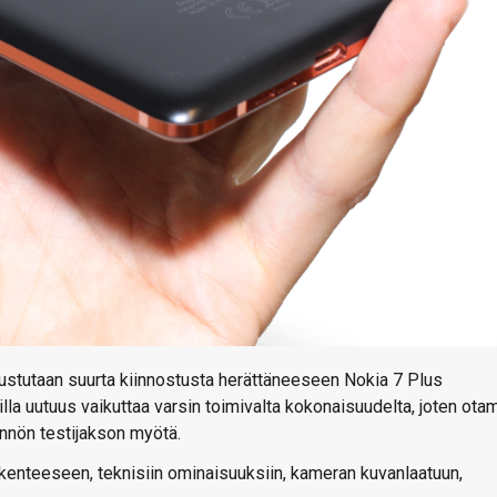
ustutaan suurta kiinnostusta herättäneeseen Nokia 7 Plus
lla uutuus vaikuttaa varsin toimivalta kokonaisuudelta, joten ot
ännön testijakson myötä.
akenteeseen, teknisiin ominaisuuksiin, kameran kuvanlaatuun,