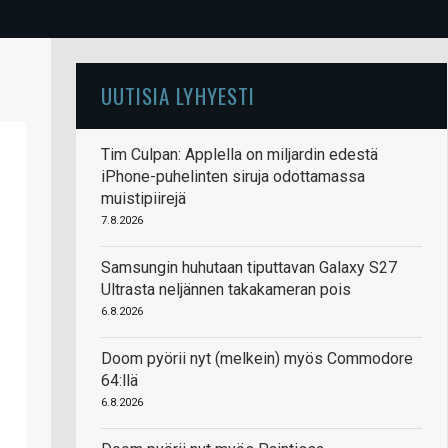
UUTISIA LYHYESTI
Tim Culpan: Applella on miljardin edestä
iPhone-puhelinten siruja odottamassa
muistipiirejä
7.8.2026
Samsungin huhutaan tiputtavan Galaxy S27
Ultrasta neljännen takakameran pois
6.8.2026
Doom pyörii nyt (melkein) myös Commodore
64:llä
6.8.2026