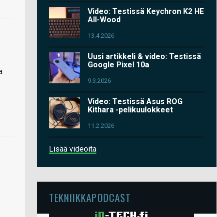
Video: Testissä Keychron K2 HE
All-Wood
13.4.2026
Uusi artikkeli & video: Testissä
Google Pixel 10a
a
9.3.2026
Video: Testissä Asus ROG
Kithara -pelikuulokkeet
11.2.2026
Lisää videoita
TEKNIIKKAPODCAST