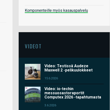
Komponenteille myös kasauspalvelu
VIDEOT
Video: Testissä Audeze
Maxwell 2 -pelikuulokkeet
15.6.2026
Video: io-techin
messuosastoraportit
Computex 2026 -tapahtumasta
3.6.2026