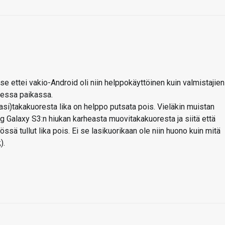
 se ettei vakio-Android oli niin helppokäyttöinen kuin valmistajien
nessa paikassa.
lasi)takakuoresta lika on helppo putsata pois. Vieläkin muistan
alaxy S3:n hiukan karheasta muovitakakuoresta ja siitä että
ssä tullut lika pois. Ei se lasikuorikaan ole niin huono kuin mitä
).