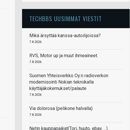
TECHBBS UUSIMMAT VIESTIT
Mikä ärsyttää kanssa-autoilijoissa?
7.8.2026
RVS, Motor up ja muut ihmeaineet.
7.8.2026
Suomen Yhteisverkko Oy:n radioverkon
modernisointi Nokian tekniikalla
käyttäjäkokemukset/palaute
7.8.2026
Via dolorosa (pelikone halvalla)
7.8.2026
Netin kauppapaikat(Tori, huuto, ebay, ...)