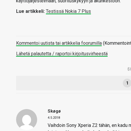
käyttöjärjestelmään, suorituskykyyn ja akunkestoon.
Lue artikkeli:
Testissä Nokia 7 Plus
Kommentoi uutista tai artikkelia foorumilla
(Kommentointi 
Lähetä palautetta / raportoi kirjoitusvirheestä
6
1
Skøgø
4.5.2018
Vaihdoin Sony Xperia Z2 tähän, en kadu m