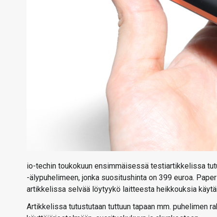
io-techin toukokuun ensimmäisessä testiartikkelissa tut
-älypuhelimeen, jonka suositushinta on 399 euroa. Paperi
artikkelissa selvää löytyykö laitteesta heikkouksia käyt
Artikkelissa tutustutaan tuttuun tapaan mm. puhelimen r