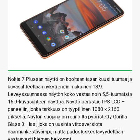
Nokia 7 Plussan näyttö on kooltaan tasan kuusi tuumaa ja
kuvasuhteeltaan nykytrendin mukainen 18:9.
Leveyssuunnassa näytön koko vastaa noin 5,5-tuumaista
16:9-kuvasuhteen näyttöä. Näyttö perustuu IPS LCD –
paneeliin, jonka tarkkuus on tyypillinen 1080 x 2160
pikseliä. Näytön suojana on reunoilta pyöristetty Gorilla
Glass 3 –lasi, joka on uusinta viitosversiota
naarmunkestävämpi, mutta pudostuskestävyydeltään
vastaavasti hieman heikompi.