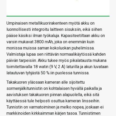
Umpinaisen metallikuorirakenteen myötä akku on
luonnollisesti integroitu laitteen sisuksiin, eikä siihen
pääse käsiksi ilman työkaluja. Kapasiteetiltaan akku on
varsin mukavat 3800 mAh, joka on enemmän kuin
monissa muissa saman kokoluokan puhelimissa.
Valmistaja lupaa sen riittävän normaalikäytössä kahden
päivän tarpeisiin. Akku tukee myös pikalatausta mukana
toimitettavalla 18 watin (9 V, 2 A) laturilla ja akun luvataan
latautuvan tyhjästä 50 %:iin puolessa tunnissa.
Takakuoren yläosaan kameran alle sijoitettu
sormenjälkitunnistin on kohtalaisen hyvällä paikalla ja
aavistuksen takakuoren pinnan alapuolella, eikä sitä
käyttäessä tule helposti osuttua kameran linsseihin.
Tunnistin on varmatoiminen ja melko nopea, joskaan ei
markkinoiden kirkkaimman kärjen tasoa. Tunnistimen