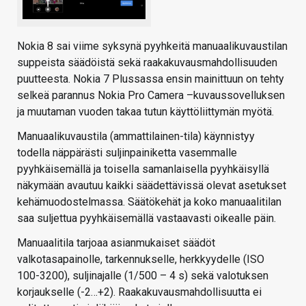
Nokia 8 sai viime syksynä pyyhkeitä manuaalikuvaustilan
suppeista säädöistä sekä raakakuvausmahdollisuuden
puutteesta. Nokia 7 Plussassa ensin mainittuun on tehty
selkeä parannus Nokia Pro Camera –kuvaussovelluksen
ja muutaman vuoden takaa tutun käyttöliittymän myötä.
Manuaalikuvaustila (ammattilainen-tila) käynnistyy
todella näppärästi suljinpainiketta vasemmalle
pyyhkäisemällä ja toisella samanlaisella pyyhkäisyllä
näkymään avautuu kaikki säädettävissä olevat asetukset
kehämuodostelmassa. Säätökehät ja koko manuaalitilan
saa suljettua pyyhkäisemällä vastaavasti oikealle päin.
Manuaalitila tarjoaa asianmukaiset säädöt
valkotasapainolle, tarkennukselle, herkkyydelle (ISO
100-3200), suljinajalle (1/500 – 4 s) sekä valotuksen
korjaukselle (-2…+2). Raakakuvausmahdollisuutta ei