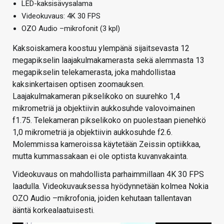
LED-kaksisävysalama
Videokuvaus: 4K 30 FPS
OZO Audio –mikrofonit (3 kpl)
Kaksoiskamera koostuu ylempänä sijaitsevasta 12
megapikselin laajakulmakamerasta sekä alemmasta 13
megapikselin telekamerasta, joka mahdollistaa
kaksinkertaisen optisen zoomauksen.
Laajakulmakameran pikselikoko on suurehko 1,4
mikrometriä ja objektiivin aukkosuhde valovoimainen
f1.75. Telekameran pikselikoko on puolestaan pienehkö
1,0 mikrometriä ja objektiivin aukkosuhde f2.6.
Molemmissa kameroissa käytetään Zeissin optiikkaa,
mutta kummassakaan ei ole optista kuvanvakainta.
Videokuvaus on mahdollista parhaimmillaan 4K 30 FPS
laadulla. Videokuvauksessa hyödynnetään kolmea Nokia
OZO Audio –mikrofonia, joiden kehutaan tallentavan
ääntä korkealaatuisesti.