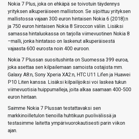
Nokia 7 Plus, joka on ehkäpä se toivotuin täydennys
yrityksen alkuperäiseen mallistoon. Se sijoittuu yrityksen
mallistossa vajaan 300 euron hintaisen Nokia 6 (2018):n
ja 750 euron hintaisen Nokia 8 Siroccon väliin. Lisäksi
samassa hintaluokassa on tarjolla viimevuotinen Nokia 8
–malli, jonka hintataso on laskenut alkuperäisestä
vajaasta 600 eurosta noin 400 euroon.
Nokia 7 Plussan suositushinta on Suomessa 399 euroa,
joka asettaa sen kilpailemaan samoista ostajista mm.
Galaxy A8:n, Sony Xperia XA2:n, HTC U11 Lifen ja Huawei
P10 Liten kanssa. Lisäksi kilpailijoiksi voi laskea tukun
viimevuotisia huippumalleja, joita alkaa saamaan 400-500
euron hintaan.
Saimme Nokia 7 Plussan testattavaksi sen
markkinoilletulon tienoilla huhtikuun puolivälissä ja
testasimme laitetta ympärivuorokautisesti parin viikon
ajan.