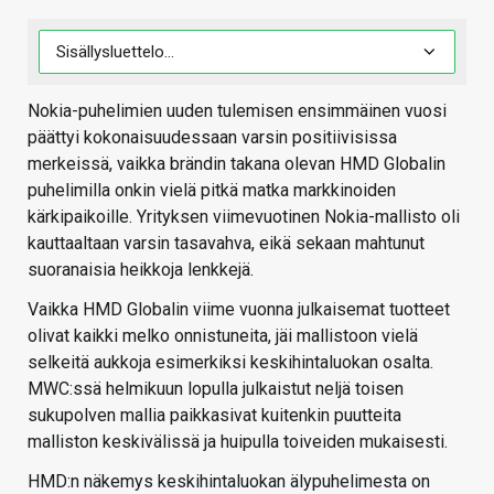
Nokia-puhelimien uuden tulemisen ensimmäinen vuosi
päättyi kokonaisuudessaan varsin positiivisissa
merkeissä, vaikka brändin takana olevan HMD Globalin
puhelimilla onkin vielä pitkä matka markkinoiden
kärkipaikoille. Yrityksen viimevuotinen Nokia-mallisto oli
kauttaaltaan varsin tasavahva, eikä sekaan mahtunut
suoranaisia heikkoja lenkkejä.
Vaikka HMD Globalin viime vuonna julkaisemat tuotteet
olivat kaikki melko onnistuneita, jäi mallistoon vielä
selkeitä aukkoja esimerkiksi keskihintaluokan osalta.
MWC:ssä helmikuun lopulla julkaistut neljä toisen
sukupolven mallia paikkasivat kuitenkin puutteita
malliston keskivälissä ja huipulla toiveiden mukaisesti.
HMD:n näkemys keskihintaluokan älypuhelimesta on