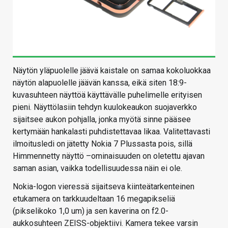
Näytön yläpuolelle jäävä kaistale on samaa kokoluokkaa
näytön alapuolelle jäävän kanssa, eikä siten 18:9-
kuvasuhteen näyttöä käyttävälle puhelimelle erityisen
pieni. Näyttölasiin tehdyn kuulokeaukon suojaverkko
sijaitsee aukon pohjalla, jonka myötä sinne pääsee
kertymään hankalasti puhdistettavaa likaa. Valitettavasti
ilmoitusledi on jätetty Nokia 7 Plussasta pois, sillä
Himmennetty näyttö –ominaisuuden on oletettu ajavan
saman asian, vaikka todellisuudessa näin ei ole.
Nokia-logon vieressä sijaitseva kiinteätarkenteinen
etukamera on tarkkuudeltaan 16 megapikseliä
(pikselikoko 1,0 um) ja sen kaverina on f2.0-
aukkosuhteen ZEISS-objektiivi. Kamera tekee varsin