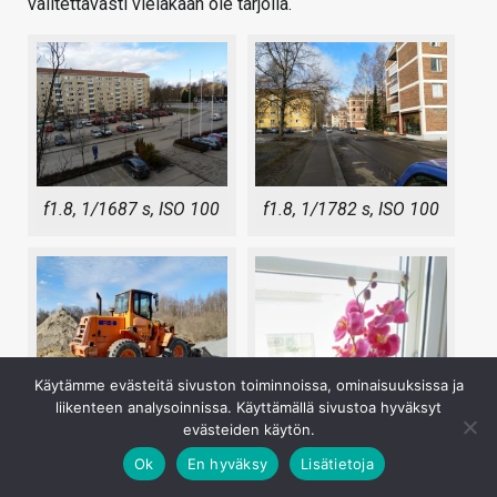
valitettavasti vieläkään ole tarjolla.
f1.8, 1/1687 s, ISO 100
f1.8, 1/1782 s, ISO 100
Käytämme evästeitä sivuston toiminnoissa, ominaisuuksissa ja
liikenteen analysoinnissa. Käyttämällä sivustoa hyväksyt
f1.8, ISO 50
evästeiden käytön.
Ok
En hyväksy
Lisätietoja