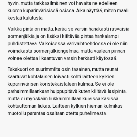
hyvin, mutta tarkkasilmäinen voi havaita ne edelleen
kuoren kuparinvärisissä osissa. Aika näyttää, miten maali
kestää kulutusta.
Vaikka pinta on matta, kerää se varsin hanakasti rasvaisia
sormenjälkiä ja on lisäksi kiiltävää pintaa hankalampi
puhdistettava. Valkoisessa värivaihtoehdossa ei ole niin
voimakasta sormenjälkiongelmaa, mutta vaalean pinnan
voinee olettaa likaantuvan varsin herkästi käytössä.
Takakuori on suurimmilta osin tasainen, mutta reunat
kaartuvat kohtalaisen loivasti kohti laitteen kylkien
kuparinvärisen koristekaistaleen kulmaa. Se ei ole
parhaimmillaankaan huippupitävä kuten kiiltävä lasipinta,
mutta ei myöskään liukkaimmillaan kuivissa käsissä
kohtuuttoman liukas. Laitteen kylkien hieman kulmikas
muotoilu parantaa osaltaan otetta puhelimesta.