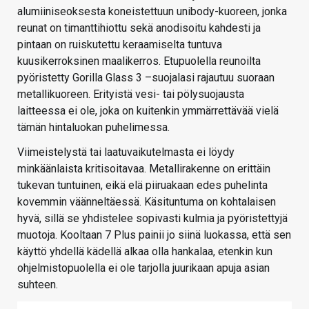
alumiiniseoksesta koneistettuun unibody-kuoreen, jonka
reunat on timanttihiottu sekä anodisoitu kahdesti ja
pintaan on ruiskutettu keraamiselta tuntuva
kuusikerroksinen maalikerros. Etupuolella reunoilta
pyöristetty Gorilla Glass 3 –suojalasi rajautuu suoraan
metallikuoreen. Erityistä vesi- tai pölysuojausta
laitteessa ei ole, joka on kuitenkin ymmärrettävää vielä
tämän hintaluokan puhelimessa.
Viimeistelystä tai laatuvaikutelmasta ei löydy
minkäänlaista kritisoitavaa. Metallirakenne on erittäin
tukevan tuntuinen, eikä elä piiruakaan edes puhelinta
kovemmin väänneltäessä. Käsituntuma on kohtalaisen
hyvä, sillä se yhdistelee sopivasti kulmia ja pyöristettyjä
muotoja. Kooltaan 7 Plus painii jo siinä luokassa, että sen
käyttö yhdellä kädellä alkaa olla hankalaa, etenkin kun
ohjelmistopuolella ei ole tarjolla juurikaan apuja asian
suhteen.