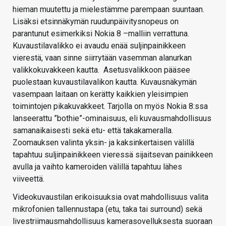
hieman muutettu ja mielestämme parempaan suuntaan.
Lisäksi etsinnäkymän ruudunpäivitysnopeus on
parantunut esimerkiksi Nokia 8 –malliin verrattuna.
Kuvaustilavalikko ei avaudu enää suljinpainikkeen
vierestä, vaan sinne siirrytään vasemman alanurkan
valikkokuvakkeen kautta. Asetusvalikkoon pääsee
puolestaan kuvaustilavalikon kautta. Kuvausnäkymän
vasempaan laitaan on kerätty kaikkien yleisimpien
toimintojen pikakuvakkeet. Tarjolla on myös Nokia 8:ssa
lanseerattu ”bothie”-ominaisuus, eli kuvausmahdollisuus
samanaikaisesti sekä etu- että takakameralla.
Zoomauksen valinta yksin- ja kaksinkertaisen välillä
tapahtuu suljinpainikkeen vieressä sijaitsevan painikkeen
avulla ja vaihto kameroiden välillä tapahtuu lähes
viiveettä.
Videokuvaustilan erikoisuuksia ovat mahdollisuus valita
mikrofonien tallennustapa (etu, taka tai surround) sekä
livestriimausmahdollisuus kamerasovelluksesta suoraan