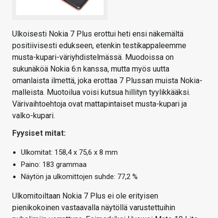
Ulkoisesti Nokia 7 Plus erottui heti ensi näkemältä
positiivisesti edukseen, etenkin testikappaleemme
musta-kupari-väriyhdistelmässä. Muodoissa on
sukunäköä Nokia 6:n kanssa, mutta myös uutta
omanlaista ilmettä, joka erottaa 7 Plussan muista Nokia-
malleista. Muotoilua voisi kutsua hillityn tyylikkääksi.
Värivaihtoehtoja ovat mattapintaiset musta-kupari ja
valko-kupari.
Fyysiset mitat:
Ulkomitat: 158,4 x 75,6 x 8 mm
Paino: 183 grammaa
Näytön ja ulkomittojen suhde: 77,2 %
Ulkomitoiltaan Nokia 7 Plus ei ole erityisen
pienikokoinen vastaavalla näytöllä varustettuihin