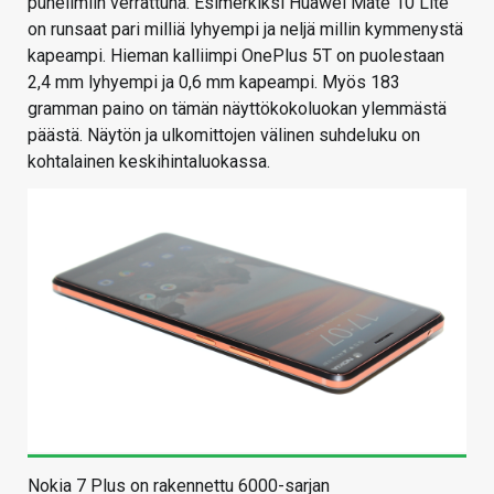
puhelimiin verrattuna. Esimerkiksi Huawei Mate 10 Lite
on runsaat pari milliä lyhyempi ja neljä millin kymmenystä
kapeampi. Hieman kalliimpi OnePlus 5T on puolestaan
2,4 mm lyhyempi ja 0,6 mm kapeampi. Myös 183
gramman paino on tämän näyttökokoluokan ylemmästä
päästä. Näytön ja ulkomittojen välinen suhdeluku on
kohtalainen keskihintaluokassa.
Nokia 7 Plus on rakennettu 6000-sarjan