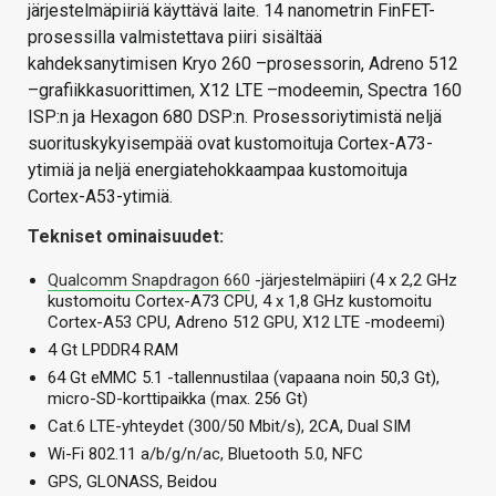
järjestelmäpiiriä käyttävä laite. 14 nanometrin FinFET-
prosessilla valmistettava piiri sisältää
kahdeksanytimisen Kryo 260 –prosessorin, Adreno 512
–grafiikkasuorittimen, X12 LTE –modeemin, Spectra 160
ISP:n ja Hexagon 680 DSP:n. Prosessoriytimistä neljä
suorituskykyisempää ovat kustomoituja Cortex-A73-
ytimiä ja neljä energiatehokkaampaa kustomoituja
Cortex-A53-ytimiä.
Tekniset ominaisuudet:
Qualcomm Snapdragon 660
-järjestelmäpiiri (4 x 2,2 GHz
kustomoitu Cortex-A73 CPU, 4 x 1,8 GHz kustomoitu
Cortex-A53 CPU, Adreno 512 GPU, X12 LTE -modeemi)
4 Gt LPDDR4 RAM
64 Gt eMMC 5.1 -tallennustilaa (vapaana noin 50,3 Gt),
micro-SD-korttipaikka (max. 256 Gt)
Cat.6 LTE-yhteydet (300/50 Mbit/s), 2CA, Dual SIM
Wi-Fi 802.11 a/b/g/n/ac, Bluetooth 5.0, NFC
GPS, GLONASS, Beidou