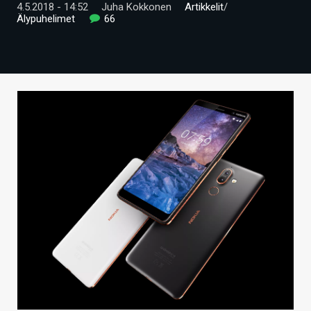
4.5.2018 - 14:52
Juha Kokkonen
Artikkelit
/
ARTIKKELIT
Älypuhelimet
66
VIDEOT
TECHBBS
TIETOA
HINTA.FI
KAUPPA
VAIHDA TEEMA
HAKU