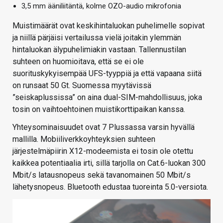
3,5 mm ääniliitäntä, kolme OZO-audio mikrofonia
Muistimäärät ovat keskihintaluokan puhelimelle sopivat
ja niillä pärjäisi vertailussa vielä joitakin ylemmän
hintaluokan älypuhelimiakin vastaan. Tallennustilan
suhteen on huomioitava, että se ei ole
suorituskykyisempää UFS-tyyppiä ja että vapaana siitä
on runsaat 50 Gt. Suomessa myytävissä
”seiskaplussissa” on aina dual-SIM-mahdollisuus, joka
tosin on vaihtoehtoinen muistikorttipaikan kanssa.
Yhteysominaisuudet ovat 7 Plussassa varsin hyvällä
mallilla. Mobiiliverkkoyhteyksien suhteen
järjestelmäpiirin X12-modeemista ei tosin ole otettu
kaikkea potentiaalia irti, sillä tarjolla on Cat.6-luokan 300
Mbit/s latausnopeus sekä tavanomainen 50 Mbit/s
lähetysnopeus. Bluetooth edustaa tuoreinta 5.0-versiota.