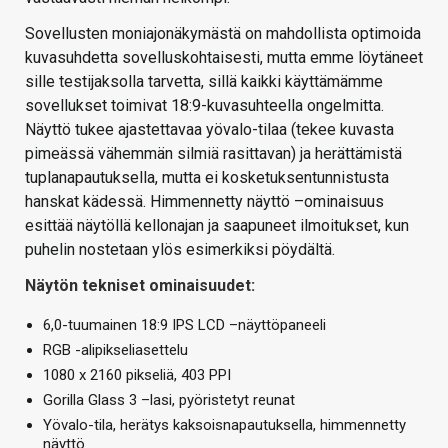
Sovellusten moniajonäkymästä on mahdollista optimoida
kuvasuhdetta sovelluskohtaisesti, mutta emme löytäneet
sille testijaksolla tarvetta, sillä kaikki käyttämämme
sovellukset toimivat 18:9-kuvasuhteella ongelmitta.
Näyttö tukee ajastettavaa yövalo-tilaa (tekee kuvasta
pimeässä vähemmän silmiä rasittavan) ja herättämistä
tuplanapautuksella, mutta ei kosketuksentunnistusta
hanskat kädessä. Himmennetty näyttö –ominaisuus
esittää näytöllä kellonajan ja saapuneet ilmoitukset, kun
puhelin nostetaan ylös esimerkiksi pöydältä.
Näytön tekniset ominaisuudet:
6,0-tuumainen 18:9 IPS LCD –näyttöpaneeli
RGB -alipikseliasettelu
1080 x 2160 pikseliä, 403 PPI
Gorilla Glass 3 –lasi, pyöristetyt reunat
Yövalo-tila, herätys kaksoisnapautuksella, himmennetty
näyttö