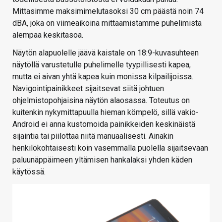
Mittasimme maksimimelutasoksi 30 cm päästä noin 74
dBA, joka on viimeaikoina mittaamistamme puhelimista
alempaa keskitasoa.
Näytön alapuolelle jäävä kaistale on 18:9-kuvasuhteen
näytöllä varustetulle puhelimelle tyypillisesti kapea,
mutta ei aivan yhtä kapea kuin monissa kilpailijoissa.
Navigointipainikkeet sijaitsevat siitä johtuen
ohjelmistopohjaisina näytön alaosassa. Toteutus on
kuitenkin nykymittapuulla hieman kömpelö, sillä vakio-
Android ei anna kustomoida painikkeiden keskinäistä
sijaintia tai piilottaa niitä manuaalisesti. Ainakin
henkilökohtaisesti koin vasemmalla puolella sijaitsevaan
paluunäppäimeen yltämisen hankalaksi yhden käden
käytössä.