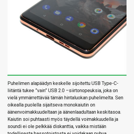
Puhelimen alapäädyn keskelle sijoitettu USB Type-C-
liitäntä tukee ”vain” USB 2.0 –siirtonopeuksia, joka on
vielä ymmärrettävää tämän hintaluokan puhelimelta. Sen
oikealla puolella sijaitseva monokaiutin on
äänenvoimakkuudeltaan ja äänenlaadultaan keskitasoa.
Kaiutin soi puhtaasti myös täydellä voimakkuudella ja
soundi ei ole pelkkää diskanttia, vaikka mistään
todellisesta bassotoistosta ei voidakaan puhua.