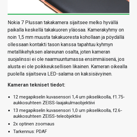
Nokia 7 Plussan takakamera sijaitsee melko hyvällä
paikalla keskellä takakuoren yläosaa. Kamerakyhmy on
noin 1,5 mm muusta takakuoresta kohollaan ja pöydällä
ollessaan kontakti tason kanssa tapahtuu kyhmyn
metallikehyksen alareunan osalta, joten kameran
suojalinssi ei ole naarmuuntumassa ensimmäisenä, jos
alusta ei ole poikkeuksellisen likainen. Kameran oikealla
puolella sijaitseva LED-salama on kaksisävyinen.
Kameran tekniset tiedot:
12 megapikselin kuvasensori 1,4 um pikselikoolla, f1.75-
aukkosuhteen ZEISS-laajakulmaobjektiivi
13 megapikselin kuvasensori 1,0 um pikselikoolla, f2.6-
aukkosuhteen ZEISS-teleobjektiivi
2x optinen zoomaus
Tarkennus: PDAF