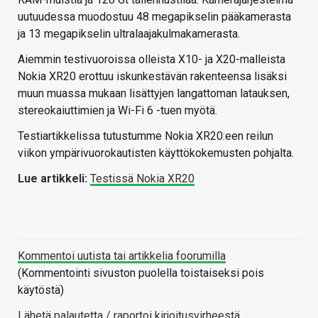
uutuudessa muodostuu 48 megapikselin pääkamerasta
ja 13 megapikselin ultralaajakulmakamerasta.
Aiemmin testivuoroissa olleista X10- ja X20-malleista
Nokia XR20 erottuu iskunkestävän rakenteensa lisäksi
muun muassa mukaan lisättyjen langattoman latauksen,
stereokaiuttimien ja Wi-Fi 6 -tuen myötä.
Testiartikkelissa tutustumme Nokia XR20:een reilun
viikon ympärivuorokautisten käyttökokemusten pohjalta.
Lue artikkeli:
Testissä Nokia XR20
Kommentoi uutista tai artikkelia foorumilla
(Kommentointi sivuston puolella toistaiseksi pois
käytöstä)
Lähetä palautetta / raportoi kirjoitusvirheestä