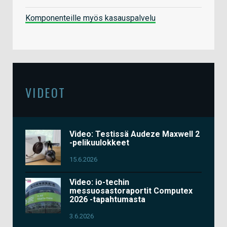
Komponenteille myös kasauspalvelu
VIDEOT
Video: Testissä Audeze Maxwell 2
-pelikuulokkeet
15.6.2026
Video: io-techin
messuosastoraportit Computex
2026 -tapahtumasta
3.6.2026