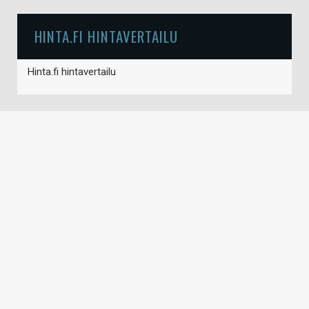
HINTA.FI HINTAVERTAILU
Hinta.fi hintavertailu