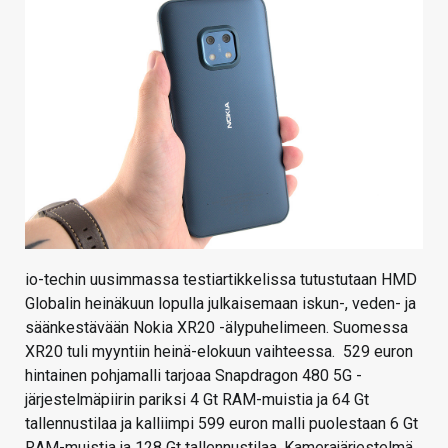
KAUPPA
VAIHDA TEEMA
HAKU
io-techin uusimmassa testiartikkelissa tutustutaan HMD
Globalin heinäkuun lopulla julkaisemaan iskun-, veden- ja
säänkestävään Nokia XR20 -älypuhelimeen. Suomessa
XR20 tuli myyntiin heinä-elokuun vaihteessa. 529 euron
hintainen pohjamalli tarjoaa Snapdragon 480 5G -
järjestelmäpiirin pariksi 4 Gt RAM-muistia ja 64 Gt
tallennustilaa ja kalliimpi 599 euron malli puolestaan 6 Gt
RAM-muistia ja 128 Gt tallennustilaa. Kamerajärjestelmä