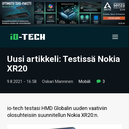
Uusi artikkeli: Testissä Nokia
UUTISET
XR20
ARTIKKELIT
9.8.2021 - 16:58
Oskari Manninen
Mobiili
3
VIDEOT
TECHBBS
io-tech testasi HMD Globalin uuden vaativiin
TIETOA
olosuhteisiin suunnitellun Nokia XR20:n.
HINTA.FI