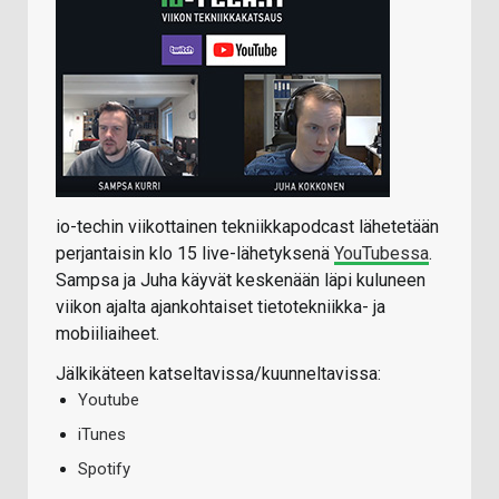
io-techin viikottainen tekniikkapodcast lähetetään
perjantaisin klo 15 live-lähetyksenä
YouTubessa
.
Sampsa ja Juha käyvät keskenään läpi kuluneen
viikon ajalta ajankohtaiset tietotekniikka- ja
mobiiliaiheet.
Jälkikäteen katseltavissa/kuunneltavissa:
Youtube
iTunes
Spotify