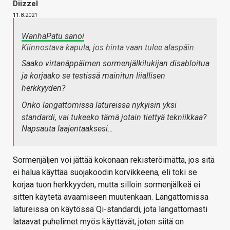
Diizzel
11.8.2021
WanhaPatu sanoi
Kiinnostava kapula, jos hinta vaan tulee alaspäin.
Saako virtanäppäimen sormenjälkilukijan disabloitua
ja korjaako se testissä mainitun liiallisen
herkkyyden?
Onko langattomissa latureissa nykyisin yksi
standardi, vai tukeeko tämä jotain tiettyä tekniikkaa?
Napsauta laajentaaksesi…
Sormenjäljen voi jättää kokonaan rekisteröimättä, jos sitä
ei halua käyttää suojakoodin korvikkeena, eli toki se
korjaa tuon herkkyyden, mutta silloin sormenjälkeä ei
sitten käytetä avaamiseen muutenkaan. Langattomissa
latureissa on käytössä Qi-standardi, jota langattomasti
lataavat puhelimet myös käyttävät, joten siitä on