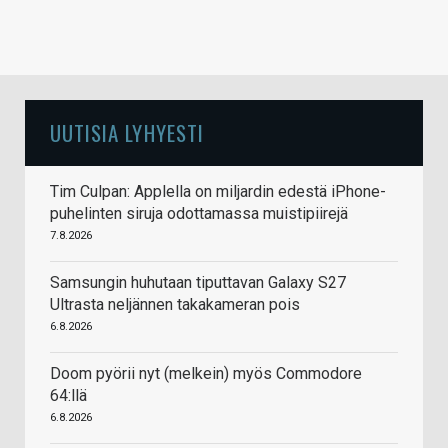
UUTISIA LYHYESTI
Tim Culpan: Applella on miljardin edestä iPhone-
puhelinten siruja odottamassa muistipiirejä
7.8.2026
Samsungin huhutaan tiputtavan Galaxy S27
Ultrasta neljännen takakameran pois
6.8.2026
Doom pyörii nyt (melkein) myös Commodore
64:llä
6.8.2026