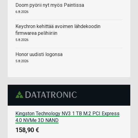
Doom pyörii nyt myös Paintissa
6.8.2026
Keychron kehittää avoimen lähdekoodin
firmwarea pelihiiriin
5.8.2026
Honor uudisti logonsa
5.8.2026
Kingston Technology NV3 1 TB M.2 PCI Express
4.0 NVMe 3D NAND
158,90 €