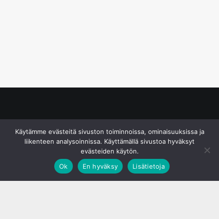
© S&J Media Oy
Käytämme evästeitä sivuston toiminnoissa, ominaisuuksissa ja
liikenteen analysoinnissa. Käyttämällä sivustoa hyväksyt
evästeiden käytön.
Ok
En hyväksy
Lisätietoja
;