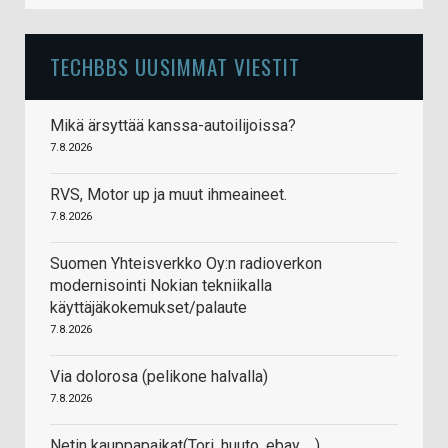
TECHBBS UUSIMMAT VIESTIT
Mikä ärsyttää kanssa-autoilijoissa?
7.8.2026
RVS, Motor up ja muut ihmeaineet.
7.8.2026
Suomen Yhteisverkko Oy:n radioverkon
modernisointi Nokian tekniikalla
käyttäjäkokemukset/palaute
7.8.2026
Via dolorosa (pelikone halvalla)
7.8.2026
Netin kauppapaikat(Tori, huuto, ebay, ...)