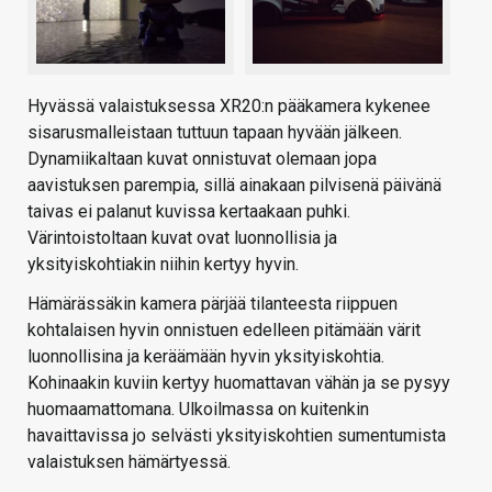
Hyvässä valaistuksessa XR20:n pääkamera kykenee
sisarusmalleistaan tuttuun tapaan hyvään jälkeen.
Dynamiikaltaan kuvat onnistuvat olemaan jopa
aavistuksen parempia, sillä ainakaan pilvisenä päivänä
taivas ei palanut kuvissa kertaakaan puhki.
Värintoistoltaan kuvat ovat luonnollisia ja
yksityiskohtiakin niihin kertyy hyvin.
Hämärässäkin kamera pärjää tilanteesta riippuen
kohtalaisen hyvin onnistuen edelleen pitämään värit
luonnollisina ja keräämään hyvin yksityiskohtia.
Kohinaakin kuviin kertyy huomattavan vähän ja se pysyy
huomaamattomana. Ulkoilmassa on kuitenkin
havaittavissa jo selvästi yksityiskohtien sumentumista
valaistuksen hämärtyessä.