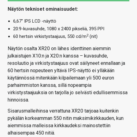
Näytön tekniset ominaisuudet:
6,67” IPS LCD -näyttö
20:9-kuvasuhde, 1080 x 2400 pikseliä, 395 PPI
2
60 hertsin virkistystaajuus, 550 cd/m
(nit)
Näytön osalta XR20 on lähes identtinen aiemmin
julkaistujen X10:n ja X20:n kanssa – kuvasuhde,
resoluutio ja virkistystaajuus ovat säilyneet ennallaan ja
60 hertsin nopeuteen yltävä IPS-näyttö ei ylläkään
käytännössä mitenkään kilpailemaan yli 500 euron
parhaimmiston kanssa, sillä nopeampia
virkistystaajuuksia on tarjolla jo selvästi edullisemmissa
hinnoissa.
Sisarusmalleihinsa verrattuna XR20 tarjoaa kuitenkin
pykälän korkeamman 550 nitin maksimikirkkauden, kun
aiemmissa malleissa kirkkaudeksi mainostettiin
alhaisempaa 450 nitiä.