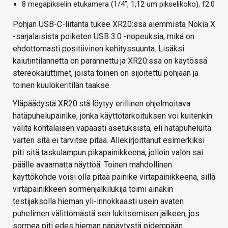
8 megapikselin etukamera (1/4”, 1,12 um pikselikoko), f2.0
Pohjan USB-C-liitäntä tukee XR20:ssä aiemmista Nokia X
-sarjalaisista poiketen USB 3.0 -nopeuksia, mikä on
ehdottomasti positiivinen kehityssuunta. Lisäksi
kaiutintilannetta on parannettu ja XR20:ssä on käytössä
stereokaiuttimet, joista toinen on sijoitettu pohjaan ja
toinen kuulokeritilän taakse.
Yläpäädystä XR20:stä löytyy erillinen ohjelmoitava
hätäpuhelupainike, jonka käyttötarkoituksen voi kuitenkin
valita kohtalaisen vapaasti asetuksista, eli hätäpuheluita
varten sitä ei tarvitse pitää. Allekirjoittanut esimerkiksi
piti sitä taskulampun pikapainikkeena, jolloin valon sai
päälle avaamatta näyttöä. Toinen mahdollinen
käyttökohde voisi olla pitää painike virtapainikkeena, sillä
virtapainikkeen sormenjälkilukija toimi ainakin
testijaksolla hieman yli-innokkaasti usein avaten
puhelimen välittömästä sen lukitsemisen jälkeen, jos
sormea piti edes hieman näpäytystä pidempään