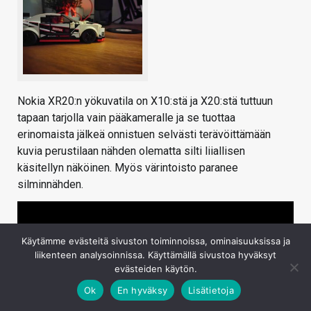
Nokia XR20:n yökuvatila on X10:stä ja X20:stä tuttuun
tapaan tarjolla vain pääkameralle ja se tuottaa
erinomaista jälkeä onnistuen selvästi terävöittämään
kuvia perustilaan nähden olematta silti liiallisen
käsitellyn näköinen. Myös värintoisto paranee
silminnähden.
Käytämme evästeitä sivuston toiminnoissa, ominaisuuksissa ja
liikenteen analysoinnissa. Käyttämällä sivustoa hyväksyt
evästeiden käytön.
Ok
En hyväksy
Lisätietoja