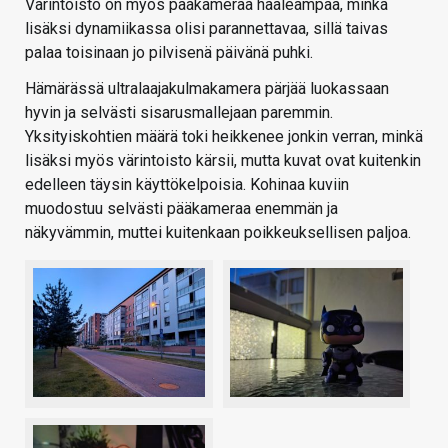
Värintoisto on myös pääkameraa haaleampaa, minkä
lisäksi dynamiikassa olisi parannettavaa, sillä taivas
palaa toisinaan jo pilvisenä päivänä puhki.
Hämärässä ultralaajakulmakamera pärjää luokassaan
hyvin ja selvästi sisarusmallejaan paremmin.
Yksityiskohtien määrä toki heikkenee jonkin verran, minkä
lisäksi myös värintoisto kärsii, mutta kuvat ovat kuitenkin
edelleen täysin käyttökelpoisia. Kohinaa kuviin
muodostuu selvästi pääkameraa enemmän ja
näkyvämmin, muttei kuitenkaan poikkeuksellisen paljoa.