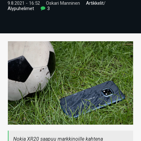
9.8.2021 - 16:52
Oskari Manninen
Artikkelit
/
ARTIKKELIT
Älypuhelimet
3
VIDEOT
TECHBBS
TIETOA
HINTA.FI
KAUPPA
VAIHDA TEEMA
HAKU
Nokia XR20 saapuu markkinoille kahtena