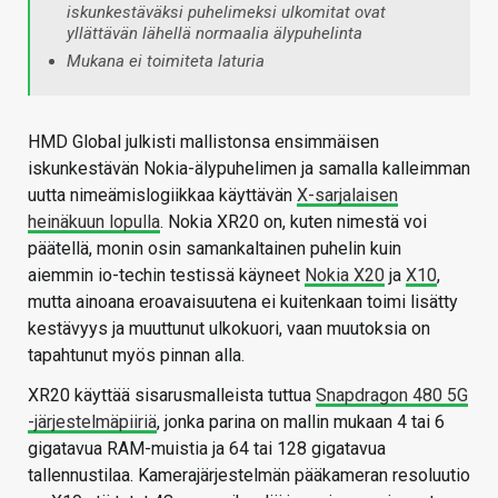
iskunkestäväksi puhelimeksi ulkomitat ovat
yllättävän lähellä normaalia älypuhelinta
Mukana ei toimiteta laturia
HMD Global julkisti mallistonsa ensimmäisen
iskunkestävän Nokia-älypuhelimen ja samalla kalleimman
uutta nimeämislogiikkaa käyttävän
X-sarjalaisen
heinäkuun lopulla
. Nokia XR20 on, kuten nimestä voi
päätellä, monin osin samankaltainen puhelin kuin
aiemmin io-techin testissä käyneet
Nokia X20
ja
X10
,
mutta ainoana eroavaisuutena ei kuitenkaan toimi lisätty
kestävyys ja muuttunut ulkokuori, vaan muutoksia on
tapahtunut myös pinnan alla.
XR20 käyttää sisarusmalleista tuttua
Snapdragon 480 5G
-järjestelmäpiiriä
, jonka parina on mallin mukaan 4 tai 6
gigatavua RAM-muistia ja 64 tai 128 gigatavua
tallennustilaa. Kamerajärjestelmän pääkameran resoluutio