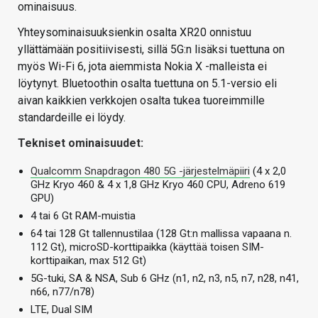
ominaisuus.
Yhteysominaisuuksienkin osalta XR20 onnistuu
yllättämään positiivisesti, sillä 5G:n lisäksi tuettuna on
myös Wi-Fi 6, jota aiemmista Nokia X -malleista ei
löytynyt. Bluetoothin osalta tuettuna on 5.1-versio eli
aivan kaikkien verkkojen osalta tukea tuoreimmille
standardeille ei löydy.
Tekniset ominaisuudet:
Qualcomm Snapdragon 480 5G -järjestelmäpiiri
(4 x 2,0
GHz Kryo 460 & 4 x 1,8 GHz Kryo 460 CPU, Adreno 619
GPU)
4 tai 6 Gt RAM-muistia
64 tai 128 Gt tallennustilaa (128 Gt:n mallissa vapaana n.
112 Gt), microSD-korttipaikka (käyttää toisen SIM-
korttipaikan, max 512 Gt)
5G-tuki, SA & NSA, Sub 6 GHz (n1, n2, n3, n5, n7, n28, n41,
n66, n77/n78)
LTE, Dual SIM