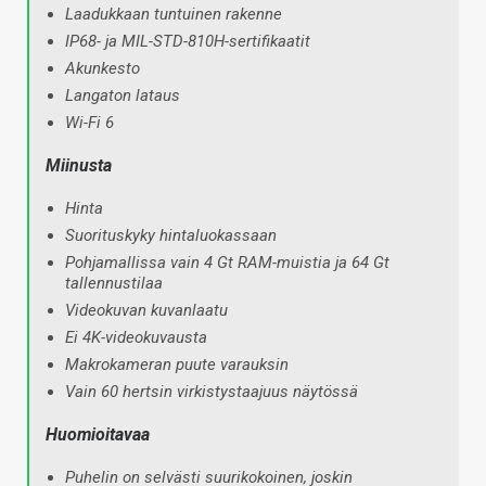
Laadukkaan tuntuinen rakenne
IP68- ja MIL-STD-810H-sertifikaatit
Akunkesto
Langaton lataus
Wi-Fi 6
Miinusta
Hinta
Suorituskyky hintaluokassaan
Pohjamallissa vain 4 Gt RAM-muistia ja 64 Gt
tallennustilaa
Videokuvan kuvanlaatu
Ei 4K-videokuvausta
Makrokameran puute varauksin
Vain 60 hertsin virkistystaajuus näytössä
Huomioitavaa
Puhelin on selvästi suurikokoinen, joskin