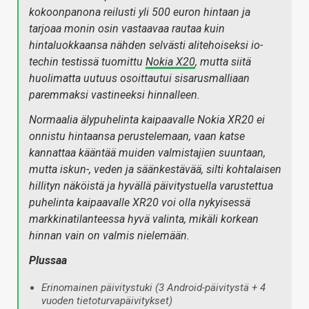
kokoonpanona reilusti yli 500 euron hintaan ja
tarjoaa monin osin vastaavaa rautaa kuin
hintaluokkaansa nähden selvästi alitehoiseksi io-
techin testissä tuomittu
Nokia X20
, mutta siitä
huolimatta uutuus osoittautui sisarusmalliaan
paremmaksi vastineeksi hinnalleen.
Normaalia älypuhelinta kaipaavalle Nokia XR20 ei
onnistu hintaansa perustelemaan, vaan katse
kannattaa kääntää muiden valmistajien suuntaan,
mutta iskun-, veden ja säänkestävää, silti kohtalaisen
hillityn näköistä ja hyvällä päivitystuella varustettua
puhelinta kaipaavalle XR20 voi olla nykyisessä
markkinatilanteessa hyvä valinta, mikäli korkean
hinnan vain on valmis nielemään.
Plussaa
Erinomainen päivitystuki (3 Android-päivitystä + 4
vuoden tietoturvapäivitykset)