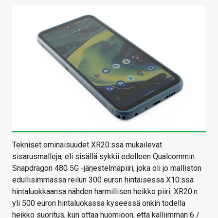
Tekniset ominaisuudet XR20:ssä mukailevat
sisarusmalleja, eli sisällä sykkii edelleen Qualcommin
Snapdragon 480 5G -järjestelmäpiiri, joka oli jo malliston
edullisimmassa reilun 300 euron hintaisessa X10:ssä
hintaluokkaansa nähden harmillisen heikko piiri. XR20:n
yli 500 euron hintaluokassa kyseessä onkin todella
heikko suoritus, kun ottaa huomioon, että kalliimman 6 /