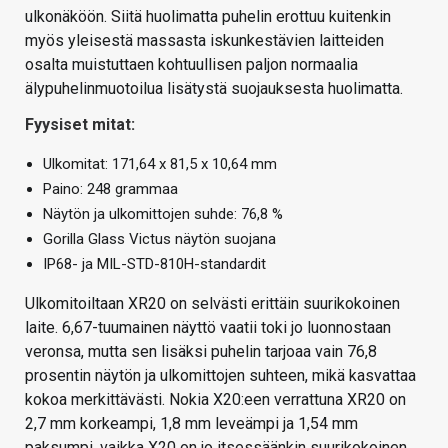
ulkonäköön. Siitä huolimatta puhelin erottuu kuitenkin
myös yleisestä massasta iskunkestävien laitteiden
osalta muistuttaen kohtuullisen paljon normaalia
älypuhelinmuotoilua lisätystä suojauksesta huolimatta.
Fyysiset mitat:
Ulkomitat: 171,64 x 81,5 x 10,64 mm
Paino: 248 grammaa
Näytön ja ulkomittojen suhde: 76,8 %
Gorilla Glass Victus näytön suojana
IP68- ja MIL-STD-810H-standardit
Ulkomitoiltaan XR20 on selvästi erittäin suurikokoinen
laite. 6,67-tuumainen näyttö vaatii toki jo luonnostaan
veronsa, mutta sen lisäksi puhelin tarjoaa vain 76,8
prosentin näytön ja ulkomittojen suhteen, mikä kasvattaa
kokoa merkittävästi. Nokia X20:een verrattuna XR20 on
2,7 mm korkeampi, 1,8 mm leveämpi ja 1,54 mm
paksumpi, vaikka X20 on jo itsessäänkin suurikokoinen