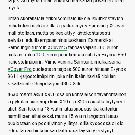
tarjosivat myös oman erikoisuutensa lämpökameroiden
myötä.
Ilman suoranaisia erikoisominaisuuksia iskunkestävien
puhelinten markkinoilla kilpailee myös Samsung XCover-
mallistollaan, mutta se keskittyy lähtökohtaisesti
selvästi edullisempaan hintaluokkaan. Esimerkiksi
Samsungin
tuorein XCover 5
tarjoaa vajaan 300 euron
hintaan reilun 100 euron puhelimissa nähdyn Exynos 850
-järjestelmäpiirin. Viime vuonna Samsungin julkaisema
XCover Pro
puolestaan tarjoaa 500 euron hintaan Exynos
9611 -järjestelmäpiirin, joka niin ikään häviää Nokian
sisältämälle Snapdragon 480 5G:lle.
4630 mAh:n akku XR20:ssä on kohtalaisen tavanomainen
ja pykälän suurempi kuin X10:n ja X20:n sisältä löytyneet
akut. Sen tukema 18 watin latausnopeus jää kuitenkin
harmillisen alhaiseksi, mutta 15 watin langaton lataus
puolestaan on positiivinen yllätys, sillä kyseessä ei ole
edes tämän hintaluokan laitteissa täysin yleistynyt