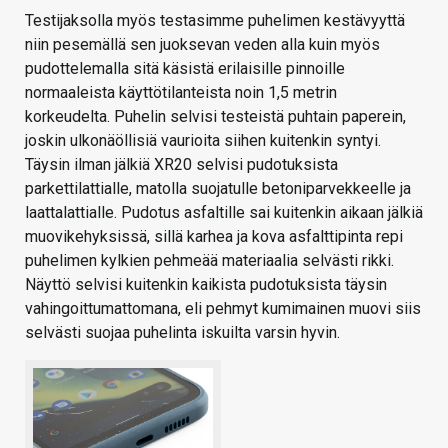
Testijaksolla myös testasimme puhelimen kestävyyttä
niin pesemällä sen juoksevan veden alla kuin myös
pudottelemalla sitä käsistä erilaisille pinnoille
normaaleista käyttötilanteista noin 1,5 metrin
korkeudelta. Puhelin selvisi testeistä puhtain paperein,
joskin ulkonäöllisiä vaurioita siihen kuitenkin syntyi.
Täysin ilman jälkiä XR20 selvisi pudotuksista
parkettilattialle, matolla suojatulle betoniparvekkeelle ja
laattalattialle. Pudotus asfaltille sai kuitenkin aikaan jälkiä
muovikehyksissä, sillä karhea ja kova asfalttipinta repi
puhelimen kylkien pehmeää materiaalia selvästi rikki.
Näyttö selvisi kuitenkin kaikista pudotuksista täysin
vahingoittumattomana, eli pehmyt kumimainen muovi siis
selvästi suojaa puhelinta iskuilta varsin hyvin.