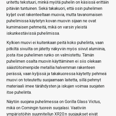
uritettu tekstuuri, minkä myötä puhelin on käsissä erittäin
pitävän tuntuinen. Sekä takakuori, että osin puhelimen
kyljet ovat rakenteeltaan muovia, mutta tavanomaisen
puhelimissa käytetyn kovan muovin sijaan ne ovat
kumimaisen pehmeitä, mikä on varsin yleistä
iskunkestävissä puhelimissa.
Kylkien muovi ei kuitenkaan peitä koko puhelinta, vaan
pitkiltä sivuilta on jätetty näkyviin myös siivut alumiinia,
josta itse puhelimen runko on valmistettu. Tämän
puhelimen osalta muovin käyttäminen ei siis olekaan
säästötoimenpide metallia halvemman rakenteen
perässä, vaan kyljissä ja takakuoressa käytetty pehmeä
muovi on toteutettu suojaamaan laitetta, sillä pehmyt
materiaali imee tärähdysten ja iskujen voimaa suojaten
itse puhelinta.
Näytön suojana puhelimessa on Gorilla Glass Victus,
mikä on Corningin tuorein suojalasi. Vaativiin
ympäristöihin suunnitellun XR20:n suojaukset eivät