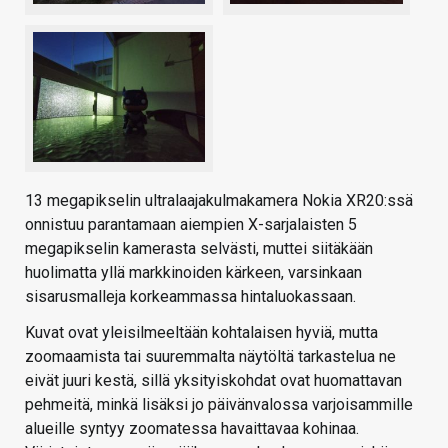
13 megapikselin ultralaajakulmakamera Nokia XR20:ssä
onnistuu parantamaan aiempien X-sarjalaisten 5
megapikselin kamerasta selvästi, muttei siitäkään
huolimatta yllä markkinoiden kärkeen, varsinkaan
sisarusmalleja korkeammassa hintaluokassaan.
Kuvat ovat yleisilmeeltään kohtalaisen hyviä, mutta
zoomaamista tai suuremmalta näytöltä tarkastelua ne
eivät juuri kestä, sillä yksityiskohdat ovat huomattavan
pehmeitä, minkä lisäksi jo päivänvalossa varjoisammille
alueille syntyy zoomatessa havaittavaa kohinaa.