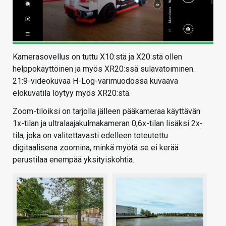
Kamerasovellus on tuttu X10:stä ja X20:stä ollen
helppokäyttöinen ja myös XR20:ssä sulavatoiminen.
21:9-videokuvaa H-Log-värimuodossa kuvaava
elokuvatila löytyy myös XR20:stä.
Zoom-tiloiksi on tarjolla jälleen pääkameraa käyttävän
1x-tilan ja ultralaajakulmakameran 0,6x-tilan lisäksi 2x-
tila, joka on valitettavasti edelleen toteutettu
digitaalisena zoomina, minkä myötä se ei kerää
perustilaa enempää yksityiskohtia.