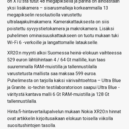
on X10:stä tutut 48 megapikseliä ja parina on ainoastaan
yksi lisäkamera – sisarusmalleja korkeammalla 13
megapikselin resoluutiolla varustettu
ultralaajakulmakamera. Kamerakattauksesta on siis
poistettu syvyystietokamera ja makrokamera. Lisäksi
puhelimen ominaisuuskattaukseen on tuotu mukaan tuki
Wi-Fi 6 -verkoille ja langattomalle lataukselle.
XR20:n myynti alkoi Suomessa heinä-elokuun vaihteessa
529 euron lähtöhintaan 4 / 64 Gt mallille, kun taas
suuremmalla RAM-muistilla ja tallennustilalla
varustetusta mallista saa maksaa 599 euroa.
Puhelimesta on tarjolla kaksi värivaihtoehtoa – Ultra Blue
ja Granite. io-techin testilaboratorioon saapui Ultra Blue -
väritystä kantava malli 6 Gt RAM-muistilla ja 128 Gt
tallennustilalla.
Hinta.fi-hintavertailupalvelun mukaan Nokia XR20:n hinnat
ovat artikkelin kirjoitusaikaan elokuun toisella viikolla
suositushintojen tasolla.