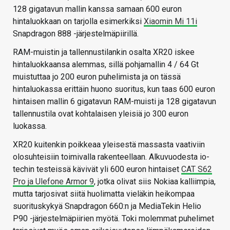
128 gigatavun mallin kanssa samaan 600 euron
hintaluokkaan on tarjolla esimerkiksi
Xiaomin Mi 11i
Snapdragon 888 -järjestelmäpiirillä.
RAM-muistin ja tallennustilankin osalta XR20 iskee
hintaluokkaansa alemmas, sillä pohjamallin 4 / 64 Gt
muistuttaa jo 200 euron puhelimista ja on tässä
hintaluokassa erittäin huono suoritus, kun taas 600 euron
hintaisen mallin 6 gigatavun RAM-muisti ja 128 gigatavun
tallennustila ovat kohtalaisen yleisiä jo 300 euron
luokassa.
XR20 kuitenkin poikkeaa yleisestä massasta vaativiin
olosuhteisiin toimivalla rakenteellaan. Alkuvuodesta io-
techin testeissä kävivät yli 600 euron hintaiset
CAT S62
Pro ja Ulefone Armor 9
, jotka olivat siis Nokiaa kalliimpia,
mutta tarjosivat siitä huolimatta vieläkin heikompaa
suorituskykyä Snapdragon 660:n ja MediaTekin Helio
P90 -järjestelmäpiirien myötä. Toki molemmat puhelimet