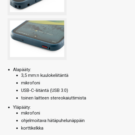
Alapääty:
3,5 mm:n kuulokeliitäntä
mikrofoni
USB-C-liitäntä (USB 3.0)
toinen laitteen stereokaiuttimista
Yläpääty:
mikrofoni
ohjelmoitava hätäpuhelunäppäin
korttikelkka