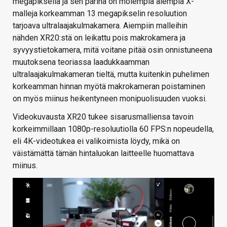
megapikseliä ja sen parina on molempia aiempia X-
malleja korkeamman 13 megapikselin resoluution
tarjoava ultralaajakulmakamera. Aiempiin malleihin
nähden XR20:stä on leikattu pois makrokamera ja
syvyystietokamera, mitä voitane pitää osin onnistuneena
muutoksena teoriassa laadukkaamman
ultralaajakulmakameran tieltä, mutta kuitenkin puhelimen
korkeamman hinnan myötä makrokameran poistaminen
on myös miinus heikentyneen monipuolisuuden vuoksi.
Videokuvausta XR20 tukee sisarusmalliensa tavoin
korkeimmillaan 1080p-resoluutiolla 60 FPS:n nopeudella,
eli 4K-videotukea ei valikoimista löydy, mikä on
väistämättä tämän hintaluokan laitteelle huomattava
miinus.