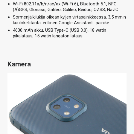
Wi-Fi 802.11a/b/n/ac/ax (Wi-Fi 6), Bluetooth 5.1, NFC,
(A)GPS, Glonass, Galileo, Galileo, Beidou, QZSS, NavlC
Sormenjälkilukija oikean kyljen virtapainikkeessa, 3,5 mm:n
kuulokeliitäntä, erillinen Google Assistant -painike
4630 mAh akku, USB Type-C (USB 3.0), 18 watin
pikalataus, 15 watin langaton lataus
Kamera