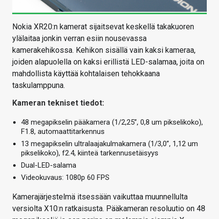
Nokia XR20:n kamerat sijaitsevat keskellä takakuoren
ylälaitaa jonkin verran esiin nousevassa
kamerakehikossa. Kehikon sisällä vain kaksi kameraa,
joiden alapuolella on kaksi erillistä LED-salamaa, joita on
mahdollista käyttää kohtalaisen tehokkaana
taskulamppuna.
Kameran tekniset tiedot:
48 megapikselin pääkamera (1/2,25”, 0,8 um pikselikoko),
F1.8, automaattitarkennus
13 megapikselin ultralaajakulmakamera (1/3,0”, 1,12 um
pikselikoko), f2.4, kiinteä tarkennusetäisyys
Dual-LED-salama
Videokuvaus: 1080p 60 FPS
Kamerajärjestelmä itsessään vaikuttaa muunnellulta
versiolta X10:n ratkaisusta. Pääkameran resoluutio on 48