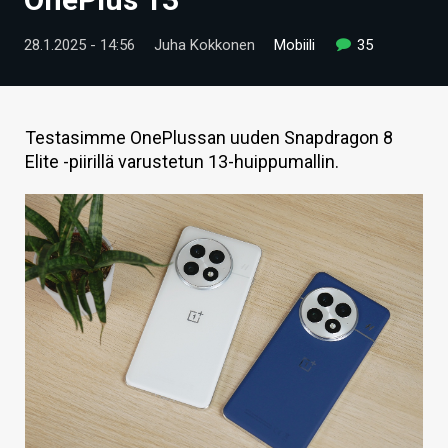
ARTIKKELIT
28.1.2025 - 14:56
Juha Kokkonen
Mobiili
35
VIDEOT
TECHBBS
Testasimme OnePlussan uuden Snapdragon 8
TIETOA
Elite -piirillä varustetun 13-huippumallin.
HINTA.FI
KAUPPA
VAIHDA TEEMA
HAKU