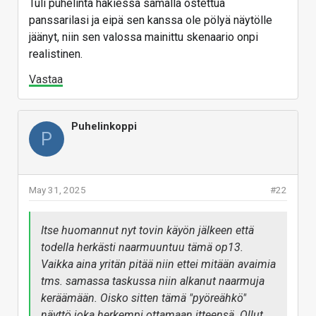
Tuli puhelinta hakiessa samalla ostettua
panssarilasi ja eipä sen kanssa ole pölyä näytölle
jäänyt, niin sen valossa mainittu skenaario onpi
realistinen.
Vastaa
Puhelinkoppi
P
May 31, 2025
#22
Itse huomannut nyt tovin käyön jälkeen että
todella herkästi naarmuuntuu tämä op13.
Vaikka aina yritän pitää niin ettei mitään avaimia
tms. samassa taskussa niin alkanut naarmuja
keräämään. Oisko sitten tämä "pyöreähkö"
näyttö joka herkempi ottamaan itteensä. Ollut