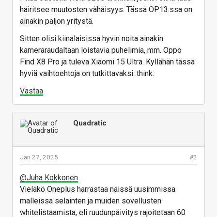
häiritsee muutosten vähäisyys. Tässä OP13:ssa on
ainakin paljon yritystä.
Sitten olisi kiinalaisissa hyvin noita ainakin
kameraraudaltaan loistavia puhelimia, mm. Oppo
Find X8 Pro ja tuleva Xiaomi 15 Ultra. Kyllähän tässä
hyviä vaihtoehtoja on tutkittavaksi :think:
Vastaa
Quadratic
Jan 27, 2025
#2
@Juha Kokkonen
Vieläkö Oneplus harrastaa näissä uusimmissa
malleissa selainten ja muiden sovellusten
whitelistaamista, eli ruudunpäivitys rajoitetaan 60