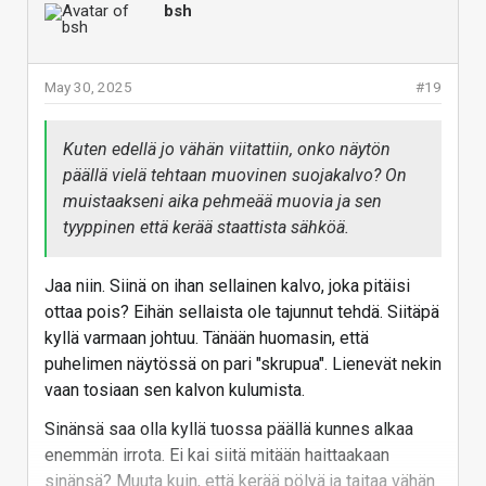
bsh
May 30, 2025
#19
Kuten edellä jo vähän viitattiin, onko näytön
päällä vielä tehtaan muovinen suojakalvo? On
muistaakseni aika pehmeää muovia ja sen
tyyppinen että kerää staattista sähköä.
Jaa niin. Siinä on ihan sellainen kalvo, joka pitäisi
ottaa pois? Eihän sellaista ole tajunnut tehdä. Siitäpä
kyllä varmaan johtuu. Tänään huomasin, että
puhelimen näytössä on pari "skrupua". Lienevät nekin
vaan tosiaan sen kalvon kulumista.
Sinänsä saa olla kyllä tuossa päällä kunnes alkaa
enemmän irrota. Ei kai siitä mitään haittaakaan
sinänsä? Muuta kuin, että kerää pölyä ja taitaa vähän