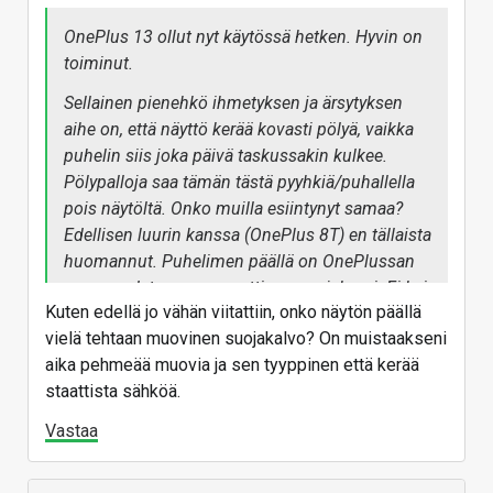
OnePlus 13 ollut nyt käytössä hetken. Hyvin on
toiminut.
Sellainen pienehkö ihmetyksen ja ärsytyksen
aihe on, että näyttö kerää kovasti pölyä, vaikka
puhelin siis joka päivä taskussakin kulkee.
Pölypalloja saa tämän tästä pyyhkiä/puhallella
pois näytöltä. Onko muilla esiintynyt samaa?
Edellisen luurin kanssa (OnePlus 8T) en tällaista
huomannut. Puhelimen päällä on OnePlussan
oma sandstone magneettinen suojakuori. Ei kai
Kuten edellä jo vähän viitattiin, onko näytön päällä
se pölyn keräämistä voi aiheuttaa?
vielä tehtaan muovinen suojakalvo? On muistaakseni
aika pehmeää muovia ja sen tyyppinen että kerää
staattista sähköä.
Vastaa