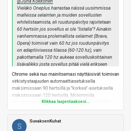
@Juha Kokkonen
Vieläkö Oneplus harrastaa näissä uusimmissa
malleissa selainten ja muiden sovellusten
whitelistaamista, eli ruudunpäivitys rajoitetaan
60 hertsiin jos sovellus ei ole "listalla"? Ainakin
vanhemmassa prolemallista selaimet (Brave,
Opera) toimivat vain 60 hz jos ruudunpäivitys
on adaptiivisessa tilassa (60-120 hz), vain
pakottamalla 120 hz aukeaa sovelluskohtainen
lisävalikko josta sovellus pitää vielä erikseen
pakottaa 120 hz tilaan. Tällöin tosin akkua
Chrome sekä nuo mainitsemasi näyttäisivät toimivan
kuluu kun staattista sisältöä katsoessa ollaan
virkistystaajuuden automaattiasetuksella
koko ajan "tapissa".
maksimissaan 90 hertsillä ja "korkea"-asetuksella
maksimissaan 120 hertsillä. Molemmilla
Klikkaa laajentaaksesi...
virkistystaajuus mukautuu kosketuksen/näytöllä
tapahtuvan liikkeen mukaan.
Vastaa
SuvaksenKuhat
S