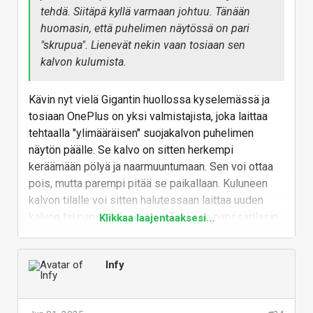
tehdä. Siitäpä kyllä varmaan johtuu. Tänään
huomasin, että puhelimen näytössä on pari
"skrupua". Lienevät nekin vaan tosiaan sen
kalvon kulumista.
Kävin nyt vielä Gigantin huollossa kyselemässä ja
tosiaan OnePlus on yksi valmistajista, joka laittaa
tehtaalla "ylimääräisen" suojakalvon puhelimen
näytön päälle. Se kalvo on sitten herkempi
keräämään pölyä ja naarmuuntumaan. Sen voi ottaa
pois, mutta parempi pitää se paikallaan. Kuluneen
kalvon tilalle voi sitten halutessaan laittaa uuden
kalvon tai panssarilasin tms. Toki sen panssarilasin
Klikkaa laajentaaksesi...
voi laittaa samantienkin, jos haluaa heti parempaa
suojaa näytölle.
Infy
Omassa luurissa tuo tehtaan kalvo on kyllä alkanut
aika nopeasti pientä osumaa ottamaan, joten saa
nähdä kuinka kauan se pysyy hyvänä.