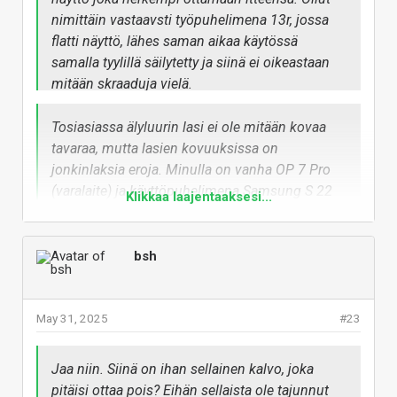
nimittäin vastaavsti työpuhelimena 13r, jossa
flatti näyttö, lähes saman aikaa käytössä
samalla tyylillä säilytetty ja siinä ei oikeastaan
mitään skraaduja vielä.
En muista että oisin tästä ikinä repinyt mitään
kalvoa poissa, mutta en kyllä sellasta huomaa
Tosiasiassa älyluurin lasi ei ole mitään kovaa
että olisi paikallaan... Toki mahdollista että
tavaraa, mutta lasien kovuuksissa on
ensimmäistä kertaa avatessa repiny sen poissa
jonkinlaksia eroja. Minulla on vanha OP 7 Pro
ajattelematta asiaa, mutta en keksi miksi niin
(varalaite) ja käyttöpuhelimena Samsung S 22
Klikkaa laajentaaksesi...
oisin tehnyt
Ultra, jossa on naarmuja, mutta OP:ssa ei
yhtään. Pehmeydellä haetaan parempaa
iskunkestävyyttä. Taskussa ei tarvitse olla kuin
bsh
muutama hiekkapölyn hiukkanen, niin
pahimmillaan ne riittävät naarmuttamaan lasin.
Safiirilasi on todella kova, mutta
May 31, 2025
#23
todennäköisesti ei menestyisi kovin hyvin jos
Vastaa
luuri putoaa kovalle alustalle.
Jaa niin. Siinä on ihan sellainen kalvo, joka
pitäisi ottaa pois? Eihän sellaista ole tajunnut