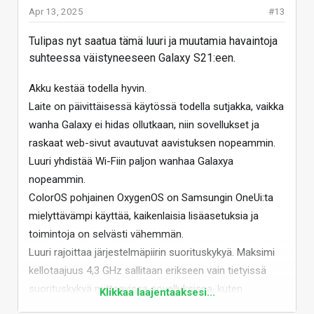
Apr 13, 2025
#13
Tulipas nyt saatua tämä luuri ja muutamia havaintoja
suhteessa väistyneeseen Galaxy S21:een.
Akku kestää todella hyvin.
Laite on päivittäisessä käytössä todella sutjakka, vaikka
wanha Galaxy ei hidas ollutkaan, niin sovellukset ja
raskaat web-sivut avautuvat aavistuksen nopeammin.
Luuri yhdistää Wi-Fiin paljon wanhaa Galaxya
nopeammin.
ColorOS pohjainen OxygenOS on Samsungin OneUi:ta
mielyttävämpi käyttää, kaikenlaisia lisäasetuksia ja
toimintoja on selvästi vähemmän.
Luuri rajoittaa järjestelmäpiirin suorituskykyä. Maksimi
kellotaajuus 4,3 GHz sallitaan erikseen vain tietyissä
suorituskykyä mittaavissa sovelluksissa, kuten
Klikkaa laajentaaksesi...
GeekBenchit, Antutut ja 3DMarkit. Mussa sovelluksissa