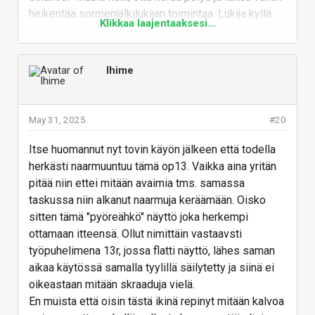
heikentää sormenjälkilukijan toimintaa. Lukija kyllä
Klikkaa laajentaaksesi...
toimii, mutta vähän sitäkin ihmetellyt, että ei
mitenkään kauhean paljon kummemmin kuin
vanhassa 8T:ssä. Varmaan paranisi, kun ottaisi
Ihime
kalvon pois
Heh, kaikki on aina uutta ja ihmeellistä, kun n. 4
May 31, 2025
#20
vuoden välein vaihtaa luuria ja alkaa muistelemaan,
että mitähän kaikkea tässä pitikään ottaa huomioon
Itse huomannut nyt tovin käyön jälkeen että todella
Siinähän voisi olla vaikka pienimuotoisen io-tech
herkästi naarmuuntuu tämä op13. Vaikka aina yritän
opasvideon paikka (jos vaikka naittaa kaupalliseksi
pitää niin ettei mitään avaimia tms. samassa
yhteistyöksi jonkun valmistajan kanssa), että mitä
taskussa niin alkanut naarmuja keräämään. Oisko
kaikkea olisi hyvä tajuta tehdä, kun ottaa uuden
sitten tämä "pyöreähkö" näyttö joka herkempi
puhelimen käyttöön ja siirtää vanhasta sinne asiat
ottamaan itteensä. Ollut nimittäin vastaavsti
(vai joko semmoinen video oli olemassa)?
työpuhelimena 13r, jossa flatti näyttö, lähes saman
Vastaa
aikaa käytössä samalla tyylillä säilytetty ja siinä ei
oikeastaan mitään skraaduja vielä.
En muista että oisin tästä ikinä repinyt mitään kalvoa