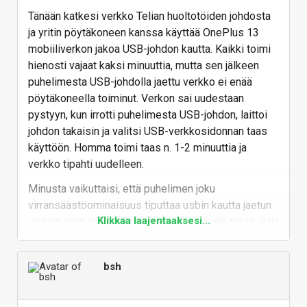
Tänään katkesi verkko Telian huoltotöiden johdosta
ja yritin pöytäkoneen kanssa käyttää OnePlus 13
mobiiliverkon jakoa USB-johdon kautta. Kaikki toimi
hienosti vajaat kaksi minuuttia, mutta sen jälkeen
puhelimesta USB-johdolla jaettu verkko ei enää
pöytäkoneella toiminut. Verkon sai uudestaan
pystyyn, kun irrotti puhelimesta USB-johdon, laittoi
johdon takaisin ja valitsi USB-verkkosidonnan taas
käyttöön. Homma toimi taas n. 1-2 minuuttia ja
verkko tipahti uudelleen.
Minusta vaikuttaisi, että puhelimen joku
virransäästöominaisuus tiputtaa usbin kautta jaetun
Klikkaa laajentaaksesi...
verkon pois päältä. En vaan mistään löydä tapaa, jolla
kyseistä virransäästöä saisi hillittyä. Yritin
puhelimen developer tools puoleltakin vilkuilla,
bsh
mutta äkkiseltään sieltä ei osunut mitään tähän
liittyvää silmiin.