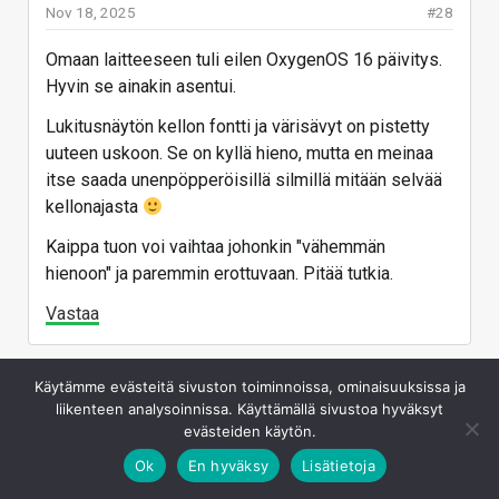
Onko muilla tästä kokemusta ja oletteko saaneet
Nov 18, 2025
#28
netin usb-piuhan kautta jaettua OnePlus 13 kanssa?
Omaan laitteeseen tuli eilen OxygenOS 16 päivitys.
Vastaa
Hyvin se ainakin asentui.
Lukitusnäytön kellon fontti ja värisävyt on pistetty
uuteen uskoon. Se on kyllä hieno, mutta en meinaa
itse saada unenpöpperöisillä silmillä mitään selvää
kellonajasta
Kaippa tuon voi vaihtaa johonkin "vähemmän
hienoon" ja paremmin erottuvaan. Pitää tutkia.
Vastaa
Käytämme evästeitä sivuston toiminnoissa, ominaisuuksissa ja
SbördE
liikenteen analysoinnissa. Käyttämällä sivustoa hyväksyt
evästeiden käytön.
Ok
En hyväksy
Lisätietoja
Nov 18, 2025
#29