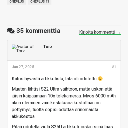
ONEPLUS
ONEPLUS 13
35
kommenttia
Kirjoita kommentti →
Torz
Jan 27, 2025
#1
Kiitos hyvästä artikkelista, tätä oli odotettu
Muuten lähtisi S22 Ultra vaihtoon, mutta uskon että
jäisin kaipaamaan 10x telekameraa. Myös 6000 mAh
akun oleminen vain keskitasoa kestoltaan on
pettymys, tuolta sopisi odottaa erinomaista
akkukestoa.
Pitää odotella vielä S25U artikkeli, joskin siinä taas