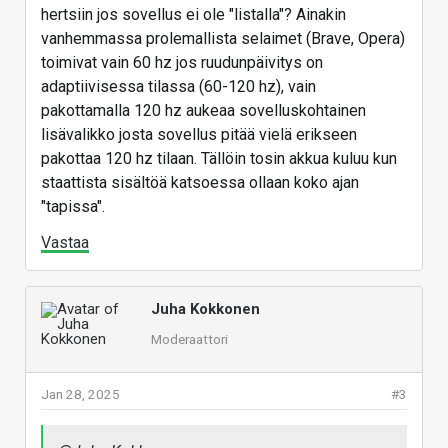
hertsiin jos sovellus ei ole "listalla"? Ainakin
vanhemmassa prolemallista selaimet (Brave, Opera)
toimivat vain 60 hz jos ruudunpäivitys on
adaptiivisessa tilassa (60-120 hz), vain
pakottamalla 120 hz aukeaa sovelluskohtainen
lisävalikko josta sovellus pitää vielä erikseen
pakottaa 120 hz tilaan. Tällöin tosin akkua kuluu kun
staattista sisältöä katsoessa ollaan koko ajan
"tapissa".
Vastaa
Juha Kokkonen
Moderaattori
Jan 28, 2025
#3