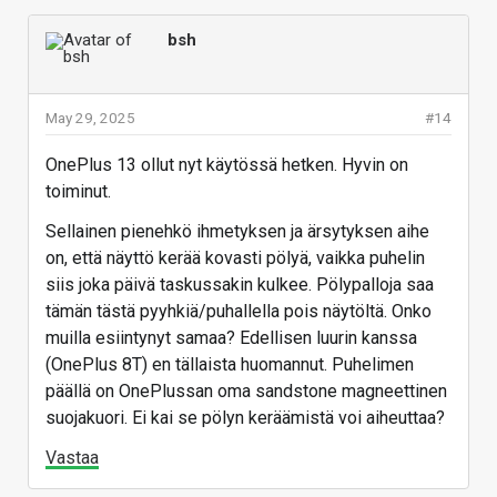
kellotaajuus on korkeintaan 2,4GHz. Akkuvalikon
bsh
suorituskykyasetuksella ei ole vaikitusta tähän. Kokeilin
pitkiä JavaScript-suorituskykytestejä useilla eri
selaimilla, esimerkiksi Kraken-testissä luurin paras tulos
May 29, 2025
#14
on 620ms kun wanha Galaxy yltää jopa 700ms
tulokseen.
OnePlus 13 ollut nyt käytössä hetken. Hyvin on
Näytön korkein virkistystaajuus 120Hz on päällä
toiminut.
sovelluskohtaisesti. Oletuksena Firefoxille ja Chromelle
Sellainen pienehkö ihmetyksen ja ärsytyksen aihe
se on korkeintaan 90Hz, tämän voi korjata näytön
on, että näyttö kerää kovasti pölyä, vaikka puhelin
asetuksista.
siis joka päivä taskussakin kulkee. Pölypalloja saa
Näytön kirkkaus ulkona on korkea mutta valoisissa
tämän tästä pyyhkiä/puhallella pois näytöltä. Onko
sisätiloissa matalahko siinä missä wanha Galaxy on
muilla esiintynyt samaa? Edellisen luurin kanssa
samassa tilanteessa selkeästi kirkaampi.
(OnePlus 8T) en tällaista huomannut. Puhelimen
päällä on OnePlussan oma sandstone magneettinen
Ladattaessa luuri ei näytä arvioitua valmistumisaikaa
suojakuori. Ei kai se pölyn keräämistä voi aiheuttaa?
vaan se pitää käydä katsomassa akkuvalikosta.
Vastaa
Vastaa