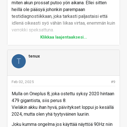
miten akun prossat putoo yön aikana. Ellei sitten
heillä ole pääsyä johonkin parempaan
testidiagnostiikkaan, joka tarkasti paljastaisi että
idlenä oikeasti syö vähän liikaa virtaa, enemmän kuin
verrokki speksattuna.
Klikkaa laajentaaksesi...
Joskus vuonna jeesuskristus, minulla oli juurkin
tuollainen samanlainen vika Nokia Lumiassa
(olikohan 620 tai jokin), että yön aikana lähti
tenux
T
kaksinumeroiset prosentit akusta. Lähetin
takuuhuoltoon tuollaisella vikakauvauksella ja sieltä
tuli pian takaisin "emolevy vaihdettu" ja sitten luuri
toimi aivan täydellisesti eikä ollut akkukeston
Feb 02, 2025
#9
kanssa mitään murheita ikinä.
Mulla on Oneplus 8, joka ostettu syksy 2020 hintaan
Vastaa
479 gigantista, siis perus 8.
Vieläkin akku ihan hyvä, päivitykset loppui jo kesällä
2024, mutta olen yhä tyytyväinen luuriin.
Joku kumma ongelma jos käyttää näyttöä 90Hz niin