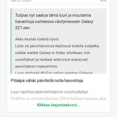
Jun 01, 2025
#24
Vastaa
Tulipas nyt saatua tämä luuri ja muutamia
havaintoja suhteessa väistyneeseen Galaxy
S21:een.
Akku kestää todella hyvin.
Laite on päivittäisessä käytössä todella sutjakka,
vaikka wanha Galaxy ei hidas ollutkaan, niin
sovellukset ja raskaat web-sivut avautuvat
aavistuksen nopeammin.
Luuri yhdistää Wi-Fiin paljon wanhaa Galaxya
nopeammin.
Pitääpä vähän päivitellä noita havointoja:
ColorOS pohjainen OxygenOS on Samsungin
Luuri rajoittaa järjestelmäpiirin suorituskykyä
.
OneUi:ta mielyttävämpi käyttää, kaikenlaisia
OnePlus on konservatiivinen CPU:n kellojen kanssa, eikä
lisäasetuksia ja toimintoja on selvästi vähemmän.
Klikkaa laajentaaksesi...
se nouse maksimiin JavaScript testeissä, jotka
Luuri rajoittaa järjestelmäpiirin suorituskykyä.
koostuvat erittäin lyhyistä kuormituspiikeistä. Jos
Maksimi kellotaajuus 4,3 GHz sallitaan erikseen