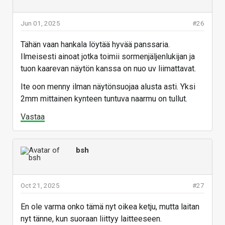
valmistumisaikaa vaan se pitää käydä
katsomassa akkuvalikosta.
Jun 01, 2025
#26
Tähän vaan hankala löytää hyvää panssaria.
Ilmeisesti ainoat jotka toimii sormenjäljenlukijan ja
tuon kaarevan näytön kanssa on nuo uv liimattavat.
Ite oon menny ilman näytönsuojaa alusta asti. Yksi
2mm mittainen kynteen tuntuva naarmu on tullut.
Vastaa
bsh
Oct 21, 2025
#27
En ole varma onko tämä nyt oikea ketju, mutta laitan
nyt tänne, kun suoraan liittyy laitteeseen.