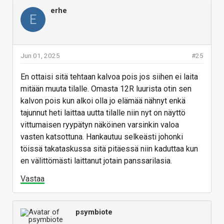
luurilla tekee jotain todella vaativaa niin kyllä se maksimi
vain tietyissä suorituskykyä mittaavissa
erhe
E
4.3GHz vilahtaa.
sovelluksissa, kuten GeekBenchit, Antutut ja
Näytön kirkkaus ulkona on korkea mutta valoisissa
3DMarkit. Mussa sovelluksissa kellotaajuus on
sisätiloissa matalahko.
Tuo on korjaantunut tällä
korkeintaan 2,4GHz. Akkuvalikon
viikolla saapuneessa softapäivityksessä.
Jun 01, 2025
#25
suorituskykyasetuksella ei ole vaikitusta tähän.
Kokeilin pitkiä JavaScript-suorituskykytestejä
Vastaa
En ottaisi sitä tehtaan kalvoa pois jos siihen ei laita
useilla eri selaimilla, esimerkiksi Kraken-testissä
mitään muuta tilalle. Omasta 12R luurista otin sen
luurin paras tulos on 620ms kun wanha Galaxy
kalvon pois kun alkoi olla jo elämää nähnyt enkä
yltää jopa 700ms tulokseen.
tajunnut heti laittaa uutta tilalle niin nyt on näyttö
Näytön korkein virkistystaajuus 120Hz on päällä
vittumaisen ryypätyn näköinen varsinkin valoa
vasten katsottuna. Hankautuu selkeästi johonki
sovelluskohtaisesti. Oletuksena Firefoxille ja
töissä takataskussa sitä pitäessä niin kaduttaa kun
Chromelle se on korkeintaan 90Hz, tämän voi
en välittömästi laittanut jotain panssarilasia.
korjata näytön asetuksista.
Näytön kirkkaus ulkona on korkea mutta valoisissa
Vastaa
sisätiloissa matalahko siinä missä wanha Galaxy
on samassa tilanteessa selkeästi kirkaampi.
psymbiote
Ladattaessa luuri ei näytä arvioitua