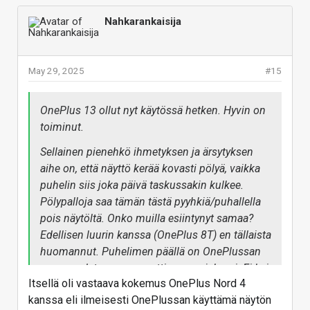
Nahkarankaisija
May 29, 2025
#15
OnePlus 13 ollut nyt käytössä hetken. Hyvin on
toiminut.
Sellainen pienehkö ihmetyksen ja ärsytyksen
aihe on, että näyttö kerää kovasti pölyä, vaikka
puhelin siis joka päivä taskussakin kulkee.
Pölypalloja saa tämän tästä pyyhkiä/puhallella
pois näytöltä. Onko muilla esiintynyt samaa?
Edellisen luurin kanssa (OnePlus 8T) en tällaista
huomannut. Puhelimen päällä on OnePlussan
oma sandstone magneettinen suojakuori. Ei kai
Itsellä oli vastaava kokemus OnePlus Nord 4
se pölyn keräämistä voi aiheuttaa?
kanssa eli ilmeisesti OnePlussan käyttämä näytön