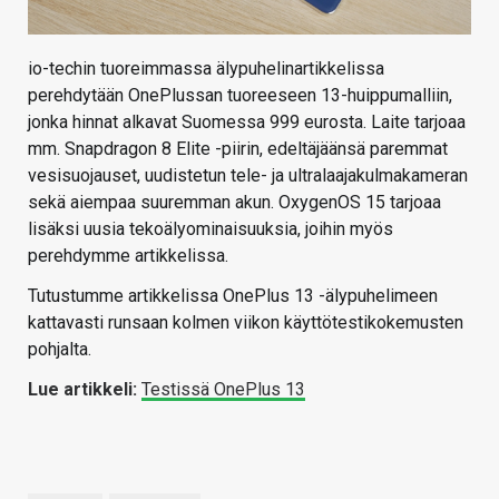
io-techin tuoreimmassa älypuhelinartikkelissa
perehdytään OnePlussan tuoreeseen 13-huippumalliin,
jonka hinnat alkavat Suomessa 999 eurosta. Laite tarjoaa
mm. Snapdragon 8 Elite -piirin, edeltäjäänsä paremmat
vesisuojauset, uudistetun tele- ja ultralaajakulmakameran
sekä aiempaa suuremman akun. OxygenOS 15 tarjoaa
lisäksi uusia tekoälyominaisuuksia, joihin myös
perehdymme artikkelissa.
Tutustumme artikkelissa OnePlus 13 -älypuhelimeen
kattavasti runsaan kolmen viikon käyttötestikokemusten
pohjalta.
Lue artikkeli:
Testissä OnePlus 13