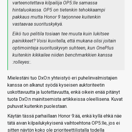
varteenotettava kilpailija OP5:lle samassa
hintaluokassa. OP5 on tietenkin tehokkaampi
pakkaus mutta Honor 9 tarjonnee kuitenkin
vastaavaa suorituskykyä.
Eikö tuo pelitila tosiaan tee muuta kuin lukitsee
painikkeet? Voisi kuvitella, että mukana olisi joitain
optimointeja suorituskyvyn suhteen, kun OnePlus
kuitenkin kikkailee niiden benchmarkkien kanssa
:rolleyes:.
Mielestäni tuo DxO:n yhteistyö eri puhelinvalmistajien
kanssa on alkanut syödä kyseisen auktoriteetin
uskottavuutta ja luotettavuutta, enkä oikein enää pitänyt
tuota DxO:n mainitsemista artikkeissa oleellisena. Kuvat
puhuvat kuitenkin puolestaan.
Käytän tässä parhaillaan Honor 9:ää, enkä kyllä ehkä näe
tätä aivan kilpailukykyisenä vaihtoehtona OP5:lle, jos ei
sitten näytön koko ole prioriteettilistalla todella