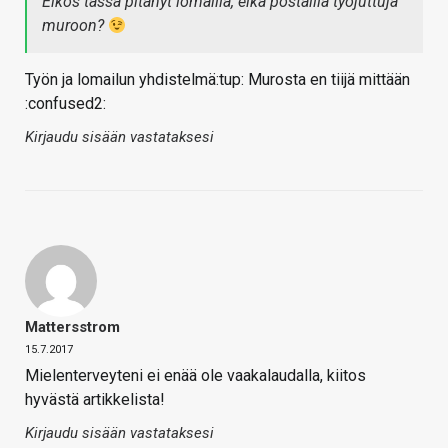
Eikös tässä pitänyt lomailla, eikä postailla työjuttuja
muroon?
Työn ja lomailun yhdistelmä:tup: Murosta en tiijä mittään
:confused2:
Kirjaudu sisään vastataksesi
Mattersstrom
15.7.2017
Mielenterveyteni ei enää ole vaakalaudalla, kiitos
hyvästä artikkelista!
Kirjaudu sisään vastataksesi