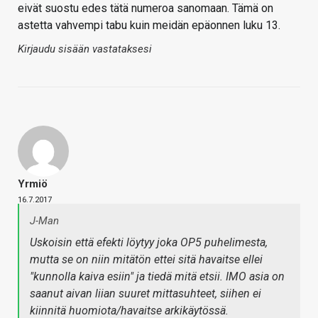
eivät suostu edes tätä numeroa sanomaan. Tämä on
astetta vahvempi tabu kuin meidän epäonnen luku 13.
Kirjaudu sisään vastataksesi
Yrmiö
16.7.2017
J-Man
Uskoisin että efekti löytyy joka OP5 puhelimesta,
mutta se on niin mitätön ettei sitä havaitse ellei
"kunnolla kaiva esiin" ja tiedä mitä etsii. IMO asia on
saanut aivan liian suuret mittasuhteet, siihen ei
kiinnitä huomiota/havaitse arkikäytössä.