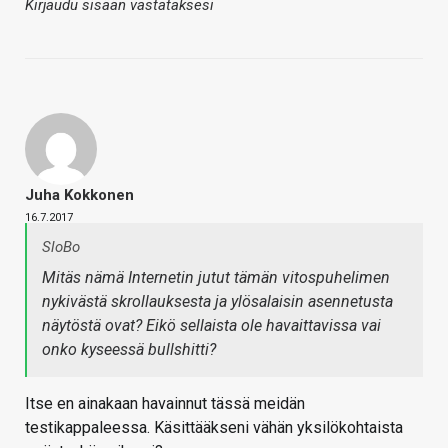
Kirjaudu sisään vastataksesi
Juha Kokkonen
16.7.2017
SloBo
Mitäs nämä Internetin jutut tämän vitospuhelimen
nykivästä skrollauksesta ja ylösalaisin asennetusta
näytöstä ovat? Eikö sellaista ole havaittavissa vai
onko kyseessä bullshitti?
Itse en ainakaan havainnut tässä meidän
testikappaleessa. Käsittääkseni vähän yksilökohtaista