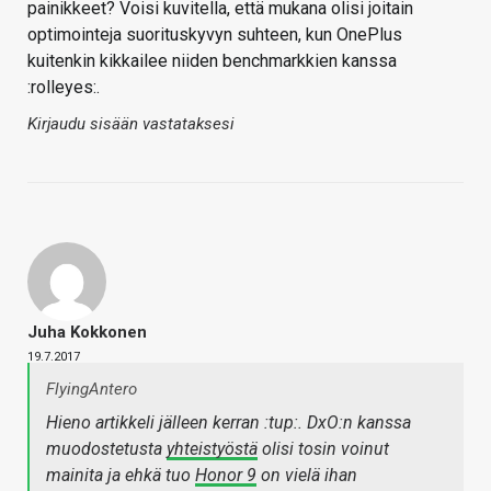
painikkeet? Voisi kuvitella, että mukana olisi joitain
optimointeja suorituskyvyn suhteen, kun OnePlus
kuitenkin kikkailee niiden benchmarkkien kanssa
:rolleyes:.
Kirjaudu sisään vastataksesi
Juha Kokkonen
19.7.2017
FlyingAntero
Hieno artikkeli jälleen kerran :tup:. DxO:n kanssa
muodostetusta
yhteistyöstä
olisi tosin voinut
mainita ja ehkä tuo
Honor 9
on vielä ihan