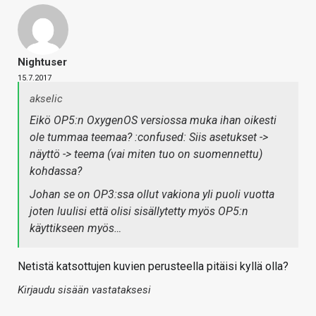
Nightuser
15.7.2017
akselic
Eikö OP5:n OxygenOS versiossa muka ihan oikesti
ole tummaa teemaa? :confused: Siis asetukset ->
näyttö -> teema (vai miten tuo on suomennettu)
kohdassa?
Johan se on OP3:ssa ollut vakiona yli puoli vuotta
joten luulisi että olisi sisällytetty myös OP5:n
käyttikseen myös…
Netistä katsottujen kuvien perusteella pitäisi kyllä olla?
Kirjaudu sisään vastataksesi