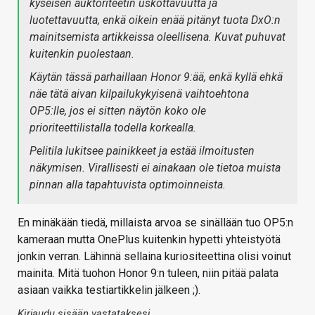
kyseisen auktoriteetin uskottavuutta ja
luotettavuutta, enkä oikein enää pitänyt tuota DxO:n
mainitsemista artikkeissa oleellisena. Kuvat puhuvat
kuitenkin puolestaan.
Käytän tässä parhaillaan Honor 9:ää, enkä kyllä ehkä
näe tätä aivan kilpailukykyisenä vaihtoehtona
OP5:lle, jos ei sitten näytön koko ole
prioriteettilistalla todella korkealla.
Pelitila lukitsee painikkeet ja estää ilmoitusten
näkymisen. Virallisesti ei ainakaan ole tietoa muista
pinnan alla tapahtuvista optimoinneista.
En minäkään tiedä, millaista arvoa se sinällään tuo OP5:n
kameraan mutta OnePlus kuitenkin hypetti yhteistyötä
jonkin verran. Lähinnä sellaina kuriositeettina olisi voinut
mainita. Mitä tuohon Honor 9:n tuleen, niin pitää palata
asiaan vaikka testiartikkelin jälkeen ;).
Kirjaudu sisään vastataksesi