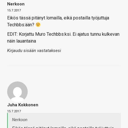
Nerkoon
15.7.2017
Eikös tässä pitänyt lomailla, eikä postailla työjuttuja
Techbbs:ään?
EDIT: Korjattu Muro Techbbs:ksi. Ei ajatus tunnu kulkevan
näin lauantaina
Kirjaudu sisään vastataksesi
Juha Kokkonen
15.7.2017
Nerkoon