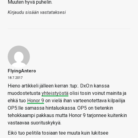
Muuten hyvä puhelin.
Kirjaudu sisään vastataksesi
FlyingAntero
18.7.2017
Hieno artikkeli jälleen kerran :tup:. DxO:n kanssa
muodostetusta
yhteistyöstä
olisi tosin voinut mainita ja
ehkä tuo
Honor 9
on vielä ihan varteenotettava kilpailija
OP5:lle samassa hintaluokassa. OP5 on tietenkin
tehokkaampi pakkaus mutta Honor 9 tarjonnee kuitenkin
vastaavaa suorituskykyä.
Eikö tuo pelitila tosiaan tee muuta kuin lukitsee