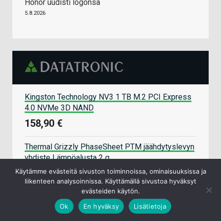
Honor uudisti logonsa
5.8.2026
Kingston Technology NV3 1 TB M.2 PCI Express
4.0 NVMe 3D NAND
158,90 €
Thermal Grizzly PhaseSheet PTM jäähdytyslevyn
yhdiste Lämpöalusta 2 g
13,90 €
Käytämme evästeitä sivuston toiminnoissa, ominaisuuksissa ja
liikenteen analysoinnissa. Käyttämällä sivustoa hyväksyt
evästeiden käytön.
Corsair Vengeance CMK32GX5M2B6000C38
Ok
En hyväksy
Lisätietoja
muistimoduuli 32 GB 2 x 16 GB DDR5 6000 MHz