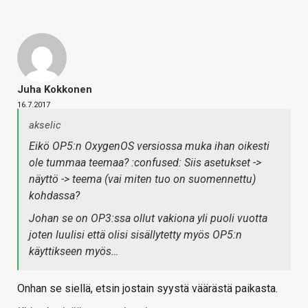
Juha Kokkonen
16.7.2017
akselic
Eikö OP5:n OxygenOS versiossa muka ihan oikesti
ole tummaa teemaa? :confused: Siis asetukset ->
näyttö -> teema (vai miten tuo on suomennettu)
kohdassa?
Johan se on OP3:ssa ollut vakiona yli puoli vuotta
joten luulisi että olisi sisällytetty myös OP5:n
käyttikseen myös…
Onhan se siellä, etsin jostain syystä väärästä paikasta.