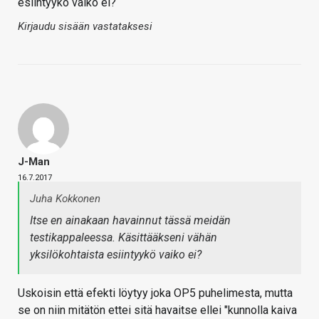
esiintyykö vaiko ei?
Kirjaudu sisään vastataksesi
J-Man
16.7.2017
Juha Kokkonen
Itse en ainakaan havainnut tässä meidän
testikappaleessa. Käsittääkseni vähän
yksilökohtaista esiintyykö vaiko ei?
Uskoisin että efekti löytyy joka OP5 puhelimesta, mutta
se on niin mitätön ettei sitä havaitse ellei "kunnolla kaiva