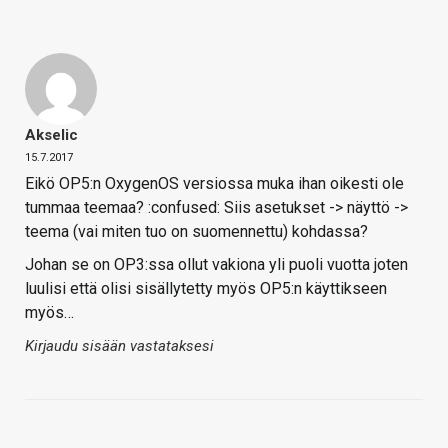
Akselic
15.7.2017
Eikö OP5:n OxygenOS versiossa muka ihan oikesti ole
tummaa teemaa? :confused: Siis asetukset -> näyttö ->
teema (vai miten tuo on suomennettu) kohdassa?
Johan se on OP3:ssa ollut vakiona yli puoli vuotta joten
luulisi että olisi sisällytetty myös OP5:n käyttikseen
myös…
Kirjaudu sisään vastataksesi