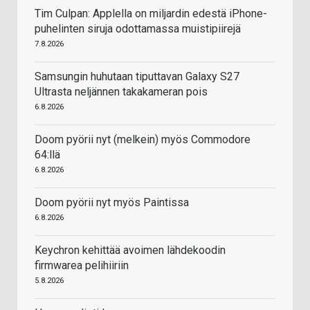
Tim Culpan: Applella on miljardin edestä iPhone-
puhelinten siruja odottamassa muistipiirejä
7.8.2026
Samsungin huhutaan tiputtavan Galaxy S27
Ultrasta neljännen takakameran pois
6.8.2026
Doom pyörii nyt (melkein) myös Commodore
64:llä
6.8.2026
Doom pyörii nyt myös Paintissa
6.8.2026
Keychron kehittää avoimen lähdekoodin
firmwarea pelihiiriin
5.8.2026