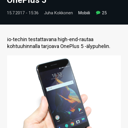
ARTIKKELIT
15.7.2017 - 15:36
Juha Kokkonen
Mobiili
25
VIDEOT
TECHBBS
io-techin testattavana high-end-rautaa
TIETOA
kohtuuhinnalla tarjoava OnePlus 5 -älypuhelin.
HINTA.FI
KAUPPA
VAIHDA TEEMA
HAKU