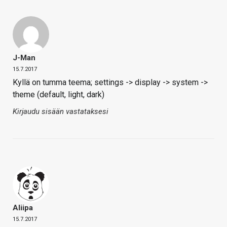
J-Man
15.7.2017
Kyllä on tumma teema; settings -> display -> system ->
theme (default, light, dark)
Kirjaudu sisään vastataksesi
Aliipa
15.7.2017