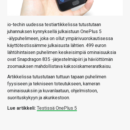
io-techin uudessa testiartikkelissa tutustutaan
juhannuksen kynnyksellä julkaistuun OnePlus 5
-älypuhelimeen, joka on ollut ympärivuorokautisessa
käyttötestissämme julkaisusta lähtien. 499 euron
lähtöhintaisen puhelimen keskeisimpiä ominaisuuksia
ovat Snapdragon 835 -järjestelmäpiiri ja häviöttömän
zoomauksen mahdollistava kaksoiskameraratkaisu.
Artikkelissa tutustutaan tuttuun tapaan puhelimen
fyysiseen ja tekniseen toteutukseen, kameran
ominaisuuksiin ja kuvanlaatuun, ohjelmistoon,
suorituskykyyn ja akunkestoon.
Lue artikkeli:
Testissä OnePlus 5