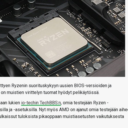
ittyen Ryzenin suorituskykyyn uusien BIOS-versioiden ja
 on muistien virittelyn tuomat hyödyt pelikäytössä.
kaan lukien
io-techin TechBBS:n
, omia testejään Ryzen -
illa ja -asetuksilla. Nyt myös AMD on ajanut omia testejään aih
julkaissut tuloksista pikaoppaan muistiasetusten vaikutuksesta