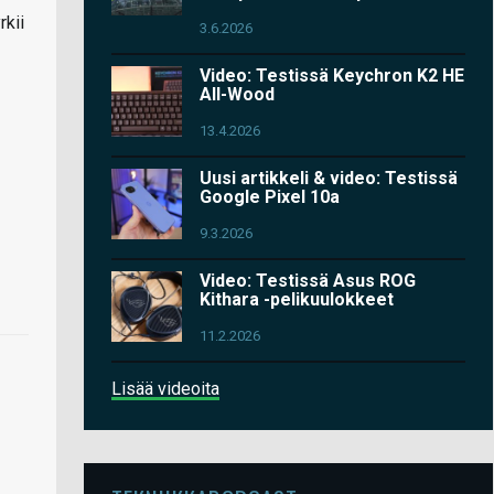
rkii
3.6.2026
Video: Testissä Keychron K2 HE
All-Wood
13.4.2026
Uusi artikkeli & video: Testissä
Google Pixel 10a
9.3.2026
Video: Testissä Asus ROG
Kithara -pelikuulokkeet
11.2.2026
Lisää videoita