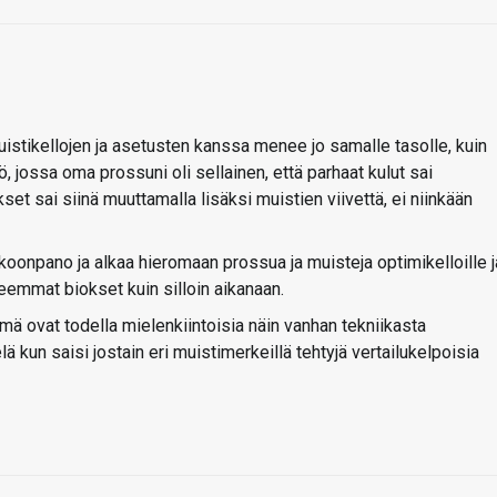
istikellojen ja asetusten kanssa menee jo samalle tasolle, kuin
, jossa oma prossuni oli sellainen, että parhaat kulut sai
okset sai siinä muuttamalla lisäksi muistien viivettä, ei niinkään
koonpano ja alkaa hieromaan prossua ja muisteja optimikelloille j
eemmat biokset kuin silloin aikanaan.
nämä ovat todella mielenkiintoisia näin vanhan tekniikasta
 kun saisi jostain eri muistimerkeillä tehtyjä vertailukelpoisia