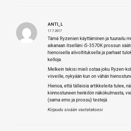
ANTI_L
17.7.2017
Tämä Ryzenien käyttäminen ja tuunailu mu
aikanaan itselläni i5-3570K prossun säätö
hienoisella alivoltituksella ja parhaat tul
kelloja.
Melkein tekisi mieli ostaa joku Ryzen-ko
viiveille, nykyään kun on vähän hienostun
Hienoa, että tällaisia artikkeleita tulee, 
kiinnostuneen henkilön näkökulmasta, vielä
(sama emo ja prossu) testejä.
Kirjaudu sisään vastataksesi