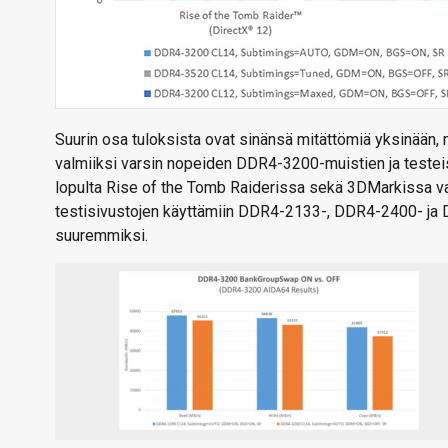
Suurin osa tuloksista ovat sinänsä mitättömiä yksinään, m
valmiiksi varsin nopeiden DDR4-3200-muistien ja teste
lopulta Rise of the Tomb Raiderissa sekä 3DMarkissa vaj
testisivustojen käyttämiin DDR4-2133-, DDR4-2400- ja D
suuremmiksi.