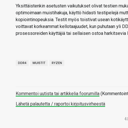
Yksittäistenkin asetusten vaikutukset olivat testien muka
optimoimaan muistihakuja, käyttö hidasti testipelejä mutta
kopiointinopeuksia. Testit myös toistivat usean kotikäyt
voittavat korkeammat kellotaajuudet, kun puhutaan yli
prosessoreiden käyttäjiä tai sellaisen ostoa harkitsevi
DDR4
MUISTIT
RYZEN
Kommentoi uutista tai artikkelia foorumilla
(Kommentointi 
Lähetä palautetta / raportoi kirjoitusvirheestä
4