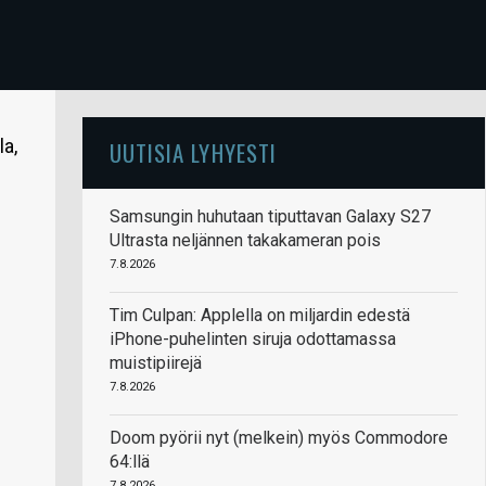
a,
UUTISIA LYHYESTI
Samsungin huhutaan tiputtavan Galaxy S27
Ultrasta neljännen takakameran pois
7.8.2026
Tim Culpan: Applella on miljardin edestä
iPhone-puhelinten siruja odottamassa
muistipiirejä
7.8.2026
Doom pyörii nyt (melkein) myös Commodore
64:llä
7.8.2026