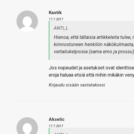
Kaotik
17.7.2017
ANTI_L
Hienoa, että tällaisia artikkeleita tule
kiinnostuneen henkilön näkökulmasta, vi
vertailukelpoisia (sama emo ja prossu) 
Jos nopeudet ja asetukset ovat identtiset
eroja haluaa etsiä että mihin mikäkin ven
Kirjaudu sisään vastataksesi
Akselic
17.7.2017