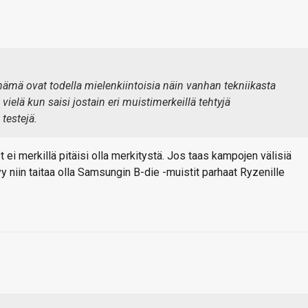
e, nämä ovat todella mielenkiintoisia näin vanhan tekniikasta
elä kun saisi jostain eri muistimerkeillä tehtyjä
testejä.
 ei merkillä pitäisi olla merkitystä. Jos taas kampojen välisiä
yy niin taitaa olla Samsungin B-die -muistit parhaat Ryzenille