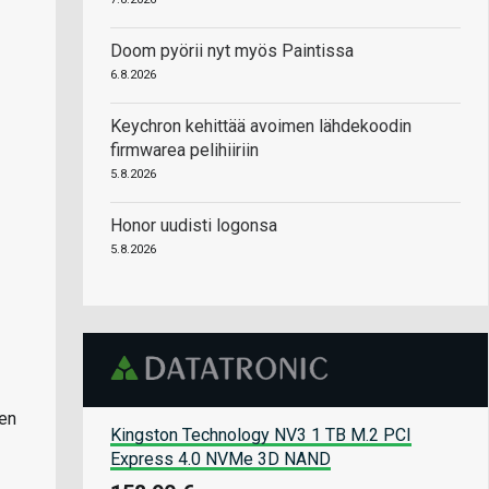
Doom pyörii nyt myös Paintissa
6.8.2026
Keychron kehittää avoimen lähdekoodin
firmwarea pelihiiriin
5.8.2026
Honor uudisti logonsa
5.8.2026
een
Kingston Technology NV3 1 TB M.2 PCI
Express 4.0 NVMe 3D NAND