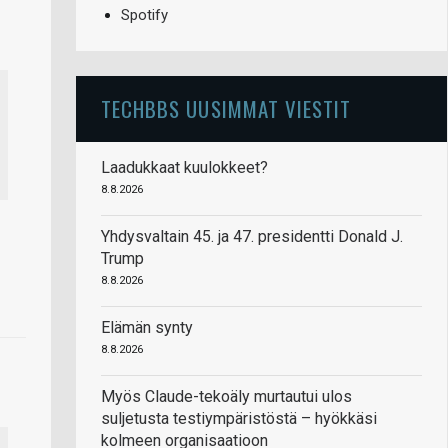
Spotify
TECHBBS UUSIMMAT VIESTIT
Laadukkaat kuulokkeet?
8.8.2026
Yhdysvaltain 45. ja 47. presidentti Donald J.
Trump
8.8.2026
Elämän synty
8.8.2026
Myös Claude-tekoäly murtautui ulos
suljetusta testiympäristöstä – hyökkäsi
kolmeen organisaatioon