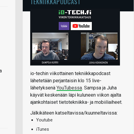
TEKNIIKKAPODCAST
a
io-techin viikottainen tekniikkapodcast
lähetetään perjantaisin klo 15 live-
lähetyksenä
YouTubessa
. Sampsa ja Juha
käyvät keskenään läpi kuluneen viikon ajalta
ajankohtaiset tietotekniikka- ja mobiiliaiheet.
Jälkikäteen katseltavissa/kuunneltavissa:
Youtube
iTunes