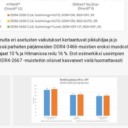
utta eri asetusten vaikutukset kertaantuvat pikkuhiljaa ja jo
issä parhaiten pärjänneiden DDR4-3466-muistien eroksi muodost
aat 10 % ja Hitmanissa reilu 16 %. Erot esimerkiksi useimpien
DR4-2667 -muisteihin olisivat kasvaneet vielä huomattavasti