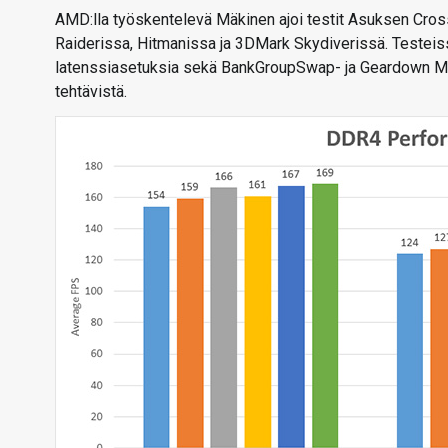
AMD:lla työskentelevä Mäkinen ajoi testit Asuksen Cros
Raiderissa, Hitmanissa ja 3DMark Skydiverissä. Testeis
latenssiasetuksia sekä BankGroupSwap- ja Geardown Mod
tehtävistä.