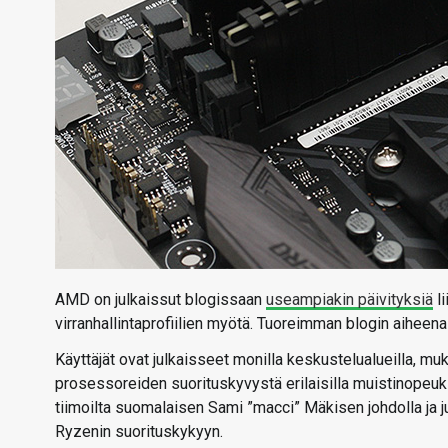
AMD on julkaissut blogissaan
useampiakin päivityksiä
li
virranhallintaprofiilien myötä. Tuoreimman blogin aiheena
Käyttäjät ovat julkaisseet monilla keskustelualueilla, mu
prosessoreiden suorituskyvystä erilaisilla muistinopeuks
tiimoilta suomalaisen Sami ”macci” Mäkisen johdolla ja 
Ryzenin suorituskykyyn.