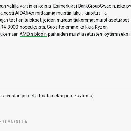
an välillä varsin erikoisia. Esimerkiksi BankGroupSwapin, joka py
 nosti AIDA64:n mittaamia muistin luku-, kirjoitus- ja
täjän testien tulokset, joiden mukaan tiukemmat muistiasetukset
 DDR4-3000-nopeuksista. Suosittelemme kaikkia Ryzen-
a lukemaan
AMD:n blogin
parhaiden muistiasetusten löytämiseksi.
sivuston puolella toistaiseksi pois käytöstä)
8 KOMMENTTIA