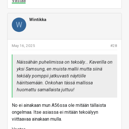
Vastaa
Wintikka
W
May 16, 2025
#28
Näissähän puhelimissa on tekoäly... Kaverilla on
yksi Samsung, en muista mallii mutta siinä
teköäly pomppii jatkuvasti näytölle
häiritsemään. Onkohan tässä mallissa
huomattu samallaista juttuu!
No ei ainakaan mun A56ssa ole mitään tällaista
ongelmaa. Itse asiassa ei mitään tekoälyyn
viittaavaa ainakaan mulla.