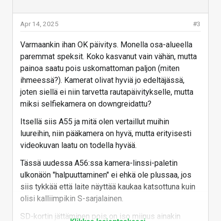
Apr 14, 2025
#3
Varmaankin ihan OK päivitys. Monella osa-alueella
paremmat speksit. Koko kasvanut vain vähän, mutta
painoa saatu pois uskomattoman paljon (miten
ihmeessä?). Kamerat olivat hyviä jo edeltäjässä,
joten siellä ei niin tarvetta rautapäivitykselle, mutta
miksi selfiekamera on downgreidattu?
Itsellä siis A55 ja mitä olen vertaillut muihin
luureihin, niin pääkamera on hyvä, mutta erityisesti
videokuvan laatu on todella hyvää.
Tässä uudessa A56:ssa kamera-linssi-paletin
ulkonäön "halpuuttaminen" ei ehkä ole plussaa, jos
siis tykkää että laite näyttää kaukaa katsottuna kuin
olisi kalliimpikin S-sarjalainen.
SD-kortin jättäminen pois on iso miinus ainakin