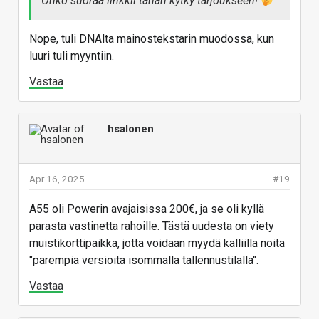
Onko suoraa linkkii tähän kytky tarjoukseen!
Nope, tuli DNAlta mainostekstarin muodossa, kun
luuri tuli myyntiin.
Vastaa
hsalonen
Apr 16, 2025
#19
A55 oli Powerin avajaisissa 200€, ja se oli kyllä
parasta vastinetta rahoille. Tästä uudesta on viety
muistikorttipaikka, jotta voidaan myydä kalliilla noita
"parempia versioita isommalla tallennustilalla".
Vastaa