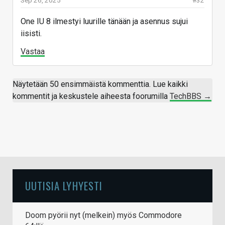
Sep 26, 2025
#32
One IU 8 ilmestyi luurille tänään ja asennus sujui
iisisti.
Vastaa
Näytetään 50 ensimmäistä kommenttia. Lue kaikki
kommentit ja keskustele aiheesta foorumilla
TechBBS →
UUTISIA LYHYESTI
Doom pyörii nyt (melkein) myös Commodore