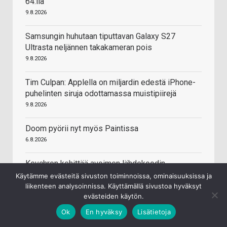
64:llä
9.8.2026
Samsungin huhutaan tiputtavan Galaxy S27
Ultrasta neljännen takakameran pois
9.8.2026
Tim Culpan: Applella on miljardin edestä iPhone-
puhelinten siruja odottamassa muistipiirejä
9.8.2026
Doom pyörii nyt myös Paintissa
6.8.2026
Keychron kehittää avoimen lähdekoodin
firmwarea pelihiiriin
Käytämme evästeitä sivuston toiminnoissa, ominaisuuksissa ja
liikenteen analysoinnissa. Käyttämällä sivustoa hyväksyt
5.8.2026
evästeiden käytön.
Honor uudisti logonsa
Ok
En hyväksy
Lisätietoja
5.8.2026