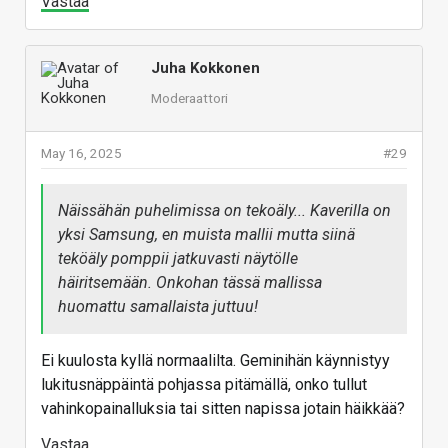
Vastaa
Juha Kokkonen
Moderaattori
May 16, 2025
#29
Näissähän puhelimissa on tekoäly... Kaverilla on
yksi Samsung, en muista mallii mutta siinä
teköäly pomppii jatkuvasti näytölle
häiritsemään. Onkohan tässä mallissa
huomattu samallaista juttuu!
Ei kuulosta kyllä normaalilta. Geminihän käynnistyy
lukitusnäppäintä pohjassa pitämällä, onko tullut
vahinkopainalluksia tai sitten napissa jotain häikkää?
Vastaa