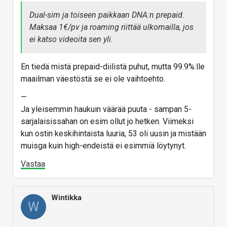
(Koko alue)
Dual-sim ja toiseen paikkaan DNA:n prepaid.
www.samsung.com
Galaxy Tab S10+ / S10 Ultra, Galaxy Tab S9 / S9+ /
Maksaa 1€/pv ja roaming riittää ulkomailla, jos
S9 Ultra, Galaxy Tab S9 FE / S9 FE+, Galaxy Tab
ei katso videoita sen yli.
Vastaa
Active5
En tiedä mistä prepaid-diilistä puhut, mutta 99.9%:lle
maailman väestöstä se ei ole vaihtoehto.
—
Ja yleisemmin haukuin väärää puuta - sampan 5-
sarjalaisissahan on esim ollut jo hetken. Viimeksi
kun ostin keskihintaista luuria, 53 oli uusin ja mistään
muisga kuin high-endeistä ei esimmiä löytynyt.
Vastaa
Wintikka
W