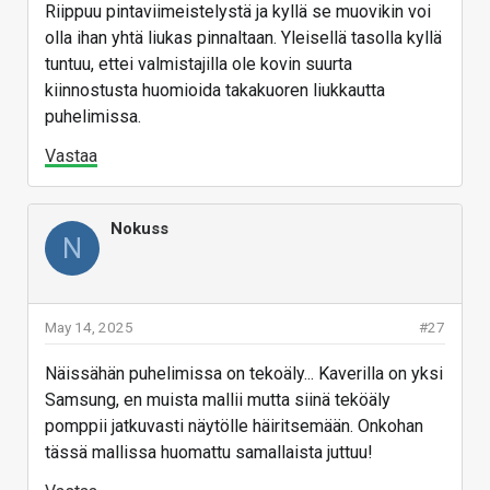
Riippuu pintaviimeistelystä ja kyllä se muovikin voi
olla ihan yhtä liukas pinnaltaan. Yleisellä tasolla kyllä
tuntuu, ettei valmistajilla ole kovin suurta
kiinnostusta huomioida takakuoren liukkautta
puhelimissa.
Vastaa
Nokuss
N
May 14, 2025
#27
Näissähän puhelimissa on tekoäly... Kaverilla on yksi
Samsung, en muista mallii mutta siinä teköäly
pomppii jatkuvasti näytölle häiritsemään. Onkohan
tässä mallissa huomattu samallaista juttuu!