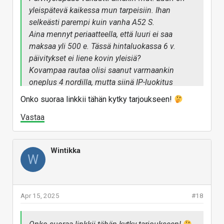
yleispätevä kaikessa mun tarpeisiin. Ihan
selkeästi parempi kuin vanha A52 S.
Aina mennyt periaatteella, että luuri ei saa
maksaa yli 500 e. Tässä hintaluokassa 6 v.
päivitykset ei liene kovin yleisiä?
Kovampaa rautaa olisi saanut varmaankin
oneplus 4 nordilla, mutta siinä IP-luokitus
selkeästi huonompi ja ei niin hyvät softatuet.
Onko suoraa linkkii tähän kytky tarjoukseen!
Vastaa
Wintikka
W
Apr 15, 2025
#18