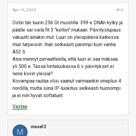
Apr 15, 2025
#13
Ostin tän luurin 256 Gt muistilla. 399 e DNAn kytky ja
päälle sai vielä fit 3 "kellon" mukaan. Päivityslupaus
vakuutti ainakin mut. Luuri on yleispätevä kaikessa
mun tarpeisiin. Ihan selkeästi parempi kuin vanha
A52 S.
Aina mennyt periaatteella, että luuri ei saa maksaa
yli 500 e. Tässä hintaluokassa 6 v. päivitykset ei
liene kovin yleisiä?
Kovampaa rautaa olisi saanut varmaankin oneplus 4
nordilla, mutta siinä IP-luokitus selkeästi huonompi
ja ei niin hyvät softatuet.
Vastaa
masaf2
M