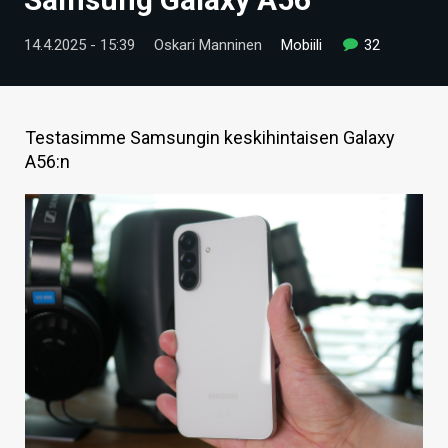
ARTIKKELIT
14.4.2025 - 15:39
Oskari Manninen
Mobiili
32
VIDEOT
TECHBBS
Testasimme Samsungin keskihintaisen Galaxy
TIETOA
A56:n
HINTA.FI
KAUPPA
VAIHDA TEEMA
HAKU