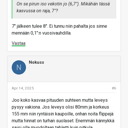
On se pirun iso vekotin jo (6,7"). Mikähän tässä
kasvussa on raja, 7"?
7" jälkeen tulee 8". Ei tunnu niin pahalta jos sinne
mennään 0,1":n vuosivauhdilla.
Vastaa
Nokuss
N
Apr 14, 2025
#6
Joo koko kasvaa pituuden suhteen mutta leveys
pysyy vakiona. Jos leveys olisi 80mm ja korkeus
155 mm niin ryntäisin kaupoille, onhan noita flippejä
mutta hinnat on turhan suolaset. Enemmän kännykkä
saisi olla muodoltaan tabletti kuin pitkula.