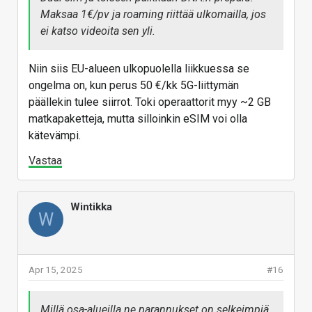
Maksaa 1€/pv ja roaming riittää ulkomailla, jos
ei katso videoita sen yli.
Niin siis EU-alueen ulkopuolella liikkuessa se
ongelma on, kun perus 50 €/kk 5G-liittymän
päällekin tulee siirrot. Toki operaattorit myy ~2 GB
matkapaketteja, mutta silloinkin eSIM voi olla
kätevämpi.
Vastaa
Wintikka
W
Apr 15, 2025
#16
Millä osa-alueilla ne parannukset on selkeimpiä