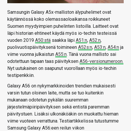
Samsungin Galaxy A5x-malliston älypuhelimet ovat
käytännössä koko olemassaoloaikansa roikkuneet
Suomen myydyimpien puhelinten listoilla. Laitteet ovat
läpi historian ehtineet käydä myös io-techin testeissä
vuoden 2019
A50:stä
saakka läpi
A51:n
,
A52:n
,
puolivuotispäivityksenä toimineen
A52s:n
,
A53:n
,
A54:n
ja
viime vuonna julkaistun
A55:n
. Tänä vuona mallisto sai
odotettuun tapaan taas päivityksen
A56-versionumeroon.
Nyt uutukainen on saapunut vuorollaan myös io-techin
testipenkkiin.
Galaxy A56 on nykymarkkinoiden trendien mukaisesti
varsin tutun oloinen laite, mutta se tuo kuitenkin
mukanaan odotetun pykälän suuremman
järjestelmäpiiripäivityksen sekä entistä paremman
päivitystuen. Lisäksi ulkonäköäkin on muokattu hieman
viime vuoteen verrattuna. Testiartikkelissa tutustumme
Samsung Galaxy A56:een reilun viikon