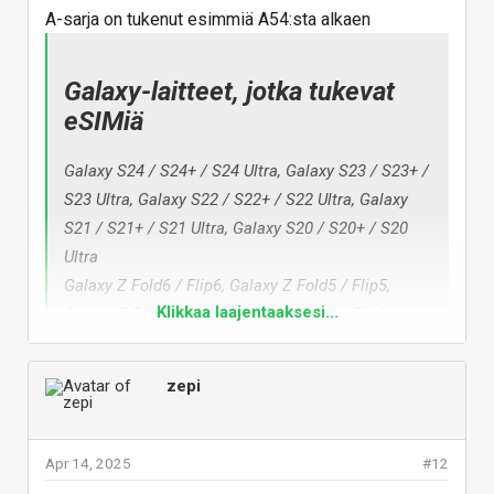
A-sarja on tukenut esimmiä A54:sta alkaen
Galaxy-laitteet, jotka tukevat
eSIMiä​
Galaxy S24 / S24+ / S24 Ultra, Galaxy S23 / S23+ /
S23 Ultra, Galaxy S22 / S22+ / S22 Ultra, Galaxy
S21 / S21+ / S21 Ultra, Galaxy S20 / S20+ / S20
Ultra
Galaxy Z Fold6 / Flip6, Galaxy Z Fold5 / Flip5,
Klikkaa laajentaaksesi...
Galaxy Z Fold4 / Flip4, Galaxy Z Fold3 / Flip3,
Galaxy Z Fold2, Galaxy Z Flip 5G, Galaxy Z Flip,
Galaxy Fold
Galaxy eSIM ja tuetut
zepi
Galaxy Note20 / Note20 Ultra
operaattorit | Samsung Suomi
Galaxy S23 FE, A54 (Vain Eurooppa, Pohjois-
Usein kysytyt kysymykset
mobiililaitteista. Lue lisää aiheesta
Amerikka, Korea, Japan), A55 (Koko alue), A35
Apr 14, 2025
#12
Galaxy eSIM ja tuetut operaattorit
(Vain Eurooppa, Pohjois-Amerikka, Korea), Xcover7
Samsungin asiakastuesta.