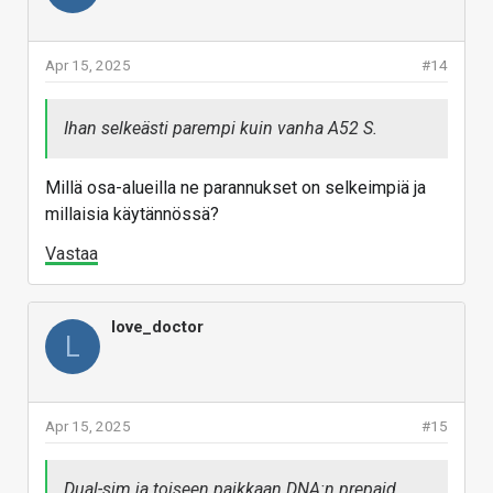
Apr 15, 2025
#14
Ihan selkeästi parempi kuin vanha A52 S.
Millä osa-alueilla ne parannukset on selkeimpiä ja
millaisia käytännössä?
Vastaa
love_doctor
L
Apr 15, 2025
#15
Dual-sim ja toiseen paikkaan DNA:n prepaid.