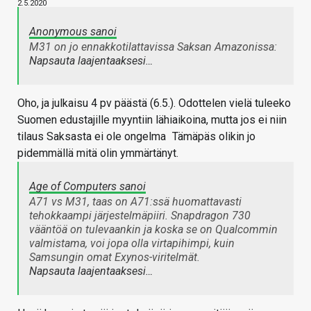
2.5.2020
Anonymous sanoi
M31 on jo ennakkotilattavissa Saksan Amazonissa:
Napsauta laajentaaksesi…
Oho, ja julkaisu 4 pv päästä (6.5.). Odottelen vielä tuleeko
Suomen edustajille myyntiin lähiaikoina, mutta jos ei niin
tilaus Saksasta ei ole ongelma
Tämäpäs olikin jo
pidemmällä mitä olin ymmärtänyt.
Age of Computers sanoi
A71 vs M31, taas on A71:ssä huomattavasti
tehokkaampi järjestelmäpiiri. Snapdragon 730
vääntöä on tulevaankin ja koska se on Qualcommin
valmistama, voi jopa olla virtapihimpi, kuin
Samsungin omat Exynos-viritelmät.
Napsauta laajentaaksesi…