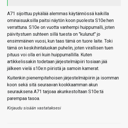
A71 sijoittuu pykälää alemmas käytännössä kaikilla
ominaisuuksilla paitsi näytön koon puolesta S10e:hen
verrattuna. S10e on vuotta vanhempi huippumalli, joten
päivitystuen suhteen sillä tuesta on "kulunut" jo
ensimmäinen vuosi, kun taas tämä on tuore laite. Toki
tämä on keskihintaluokan puhelin, joten virallisen tuen
pituus voi olla eri kuin huippumallilla. Kuten
artikkelissakin todetaan järjestelmäpiiri tosiaan jää
jälkeen vielä s10e:n piiristä ja samoin kamerat.
Kuitenkin pienempitehoisen järjestelmäpiirin ja isomman
koon sekä sitä seuraavan kookkaamman akun
seurauksena A71 tarjoaa akunkestoltaan S10e:tä
parempaa tasoa.
Kirjaudu sisään vastataksesi