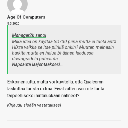
Age Of Computers
5.3.2020
Manager2k sanoi
Mikä idea on käyttää SD730 piiriä mutta ei tueta aptX
HD:ta vaikka se itse piirillä onkin? Muuten meinasin
harkita mutta en halua bt äänen laadussa
downgradeta puhelinta.
Napsauta laajentaaksesi…
Erikoinen juttu, mutta voi kuvitella, että Qualcomn
laskuttaa tuosta extraa. Eivät sitten vain ole tuota
tarpeelliseksi hintaluokaan nähneet?
Kirjaudu sisään vastataksesi