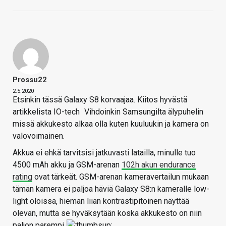
Prossu22
2.5.2020
Etsinkin tässä Galaxy S8 korvaajaa. Kiitos hyvästä
artikkelista IO-tech
Vihdoinkin Samsungilta älypuhelin
missä akkukesto alkaa olla kuten kuuluukin ja kamera on
valovoimainen.
Akkua ei ehkä tarvitsisi jatkuvasti latailla, minulle tuo
4500 mAh akku ja GSM-arenan
102h akun endurance
rating
ovat tärkeät. GSM-arenan kameravertailun mukaan
tämän kamera ei paljoa häviä Galaxy S8:n kameralle low-
light oloissa, hieman liian kontrastipitoinen näyttää
olevan, mutta se hyväksytään koska akkukesto on niin
paljon parempi