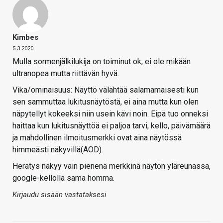
Kimbes
5.3.2020
Mulla sormenjälkilukija on toiminut ok, ei ole mikään
ultranopea mutta riittävän hyvä.
Vika/ominaisuus: Näyttö välähtää salamamaisesti kun
sen sammuttaa lukitusnäytöstä, ei aina mutta kun olen
näpytellyt kokeeksi niin usein kävi noin. Eipä tuo onneksi
haittaa kun lukitusnäyttöä ei paljoa tarvi, kello, päivämäärä
ja mahdollinen ilmoitusmerkki ovat aina näytössä
himmeästi näkyvillä(AOD).
Herätys näkyy vain pienenä merkkinä näytön yläreunassa,
google-kellolla sama homma.
Kirjaudu sisään vastataksesi