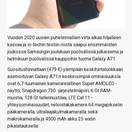
Vuoden 2020 uusien puhelinmallien virta alkaa hiljalleen
kasvaa ja io-techin testiin niistä saapui ensimmäisten
joukossa Samsungin joulukuun puolivälissä julkaisema ja
helmikuun puolivälissä kauppoihin tuoma Galaxy A71.
Suositushinnaltaan (479 €) ylempään keskihintaluokkaan
asemoituvan Galaxy A71:n keskeisimpiä ominaisuuksia
ovat 6,7-tuumainen kamerareiällinen Super AMOLED -
näyttö, Snapdragon 730 -järjestelmäpiiri, 6 Gt RAM-
muistia, 128 Gt tallennustilaa, LTE Cat.11 -
yhteysominaisuudet, neloistakakamera 64 megapikselin
pääkameralla, ultralaajakulmakameralla sekä
makrokameralla ja 4500 mAh akku 25 watin
pikalatauksella.