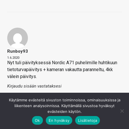
Runboy93
1.6.2020
Nyt tuli päivityksessä Nordic A71 puhelimille huhtikuun
tietoturvapäivitys + kameran vakautta paranneltu, 4kk
välein päivitys.
Kirjaudu sisään vastataksesi
Käytämme evästeitä sivuston toiminnoissa, ominaisuuksissa ja
liikenteen analysoinnissa. Käyttämällä sivustoa hyväksyt
evästeiden käytön.
Ok
En hyväksy
Lisätietoja
Kommentoi uutista tai artikkelia foorumilla
(Kommentointi sivuston puolella toistakseksi pois