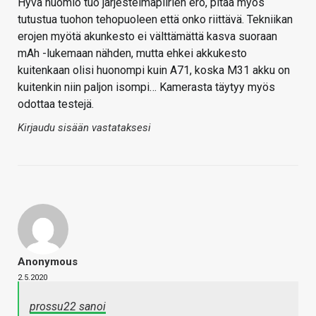
Hyvä huomio tuo järjestelmäpiirien ero, pitää myös
tutustua tuohon tehopuoleen että onko riittävä. Tekniikan
erojen myötä akunkesto ei välttämättä kasva suoraan
mAh -lukemaan nähden, mutta ehkei akkukesto
kuitenkaan olisi huonompi kuin A71, koska M31 akku on
kuitenkin niin paljon isompi… Kamerasta täytyy myös
odottaa testejä.
Kirjaudu sisään vastataksesi
Anonymous
2.5.2020
prossu22 sanoi