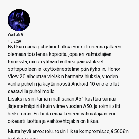
Aatu89
4.3.2020
Nyt kun nämä puhelimet alkaa vuosi toisensa jälkeen
olemaan toistensa kopioita, jopa eri valmistajien
toimesta, niin ei yhtään haittaisi panostukset
softapuoleen ja käyttöjärjestelmä päivityksiin. Honor
View 20 aiheuttaa vieläkin harmaita hiuksia, vuoden
vanha puhelin ja käytännössä Android 10 ei ole ollut
saatavilla puhelimelle.
Lisäksi esim tämän mallisarjan A51 käyttää samaa
järjestelmäpiiriä kuin viime vuoden A50, ja toimii silti
heikommin. En tiedä enää keneen valmistajaan voi
oikeasti luottaa ja vaihtoehtojakin on liikaa.
Mutta hyvä arvostelu, tosin liikaa kompromissejä 500€:n
hintaluokassa.