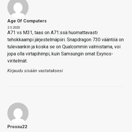
Age Of Computers
2.5.2020
A71 vs M31, taas on A71:ssä huomattavasti
tehokkaampi järjestelmäpiiri. Snapdragon 730 vääntöä on
tulevaankin ja koska se on Qualcommin valmistama, voi
jopa olla virtapihimpi, kuin Samsungin omat Exynos-
viritelmät.
Kirjaudu sisään vastataksesi
Prossu22