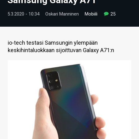
ARTIKKELIT
5.3.2020 - 10:34
Oskari Manninen
Mobiili
25
VIDEOT
TECHBBS
io-tech testasi Samsungin ylempään
TIETOA
keskihintaluokkaan sijoittuvan Galaxy A71:n
HINTA.FI
KAUPPA
VAIHDA TEEMA
HAKU