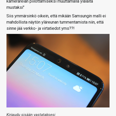
kamerareiän piilottamiseksi muuttamalla ylälaita
mustaksi"
Siis ymmärsinkö oikein, että mikään Samsungin malli ei
mahdollista näytön yläreunan tummentamista niin, että
sinne jää verkko- ja virtatiedot yms??!
Kirjaudu sisään vastataksesi