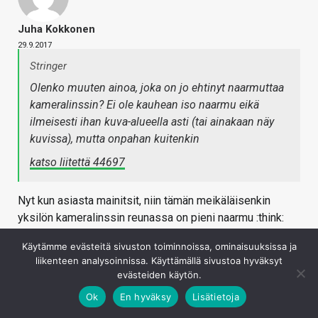
Juha Kokkonen
29.9.2017
Stringer
Olenko muuten ainoa, joka on jo ehtinyt naarmuttaa
kameralinssin? Ei ole kauhean iso naarmu eikä
ilmeisesti ihan kuva-alueella asti (tai ainakaan näy
kuvissa), mutta onpahan kuitenkin
katso liitettä 44697
Nyt kun asiasta mainitsit, niin tämän meikäläisenkin
yksilön kameralinssin reunassa on pieni naarmu :think:
Kirjaudu sisään vastataksesi
Käytämme evästeitä sivuston toiminnoissa, ominaisuuksissa ja
liikenteen analysoinnissa. Käyttämällä sivustoa hyväksyt
evästeiden käytön.
Ok
En hyväksy
Lisätietoja