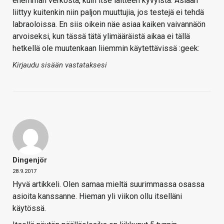
enemmän verkosta, kuin itse laitteen kyvyistä. Asiaan
liittyy kuitenkin niin paljon muuttujia, jos testejä ei tehdä
labraoloissa. En siis oikein näe asiaa kaiken vaivannäön
arvoiseksi, kun tässä tätä ylimääräistä aikaa ei tällä
hetkellä ole muutenkaan liiemmin käytettävissä :geek:
Kirjaudu sisään vastataksesi
Dingenjör
28.9.2017
Hyvä artikkeli. Olen samaa mieltä suurimmassa osassa
asioita kanssanne. Hieman yli viikon ollu itselläni
käytössä.