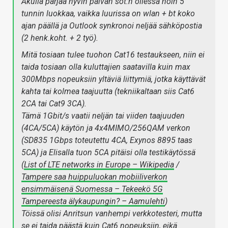
Akulla pärjää hyvin päivän sot:n ollessa noin 5
tunnin luokkaa, vaikka luurissa on wlan + bt koko
ajan päällä ja Outlook synkronoi neljää sähköpostia
(2 henk.koht. + 2 työ).
Mitä tosiaan tulee tuohon Cat16 testaukseen, niin ei
taida tosiaan olla kuluttajien saatavilla kuin max
300Mbps nopeuksiin yltäviä liittymiä, jotka käyttävät
kahta tai kolmea taajuutta (tekniikaltaan siis Cat6
2CA tai Cat9 3CA).
Tämä 1Gbit/s vaatii neljän tai viiden taajuuden
(4CA/5CA) käytön ja 4x4MIMO/256QAM verkon
(SD835 1Gbps toteutettu 4CA, Exynos 8895 taas
5CA) ja Elisalla tuon 5CA pitäisi olla testikäytössä
(
List of LTE networks in Europe – Wikipedia
/
Tampere saa huippuluokan mobiiliverkon
ensimmäisenä Suomessa – Tekeekö 5G
Tampereesta älykaupungin? – Aamulehti
)
Töissä olisi Anritsun vanhempi verkkotesteri, mutta
se ei taida päästä kuin Cat6 nopeuksiin, eikä