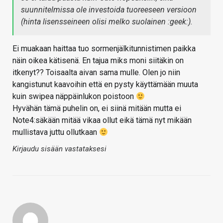
suunnitelmissa ole investoida tuoreeseen versioon
(hinta lisensseineen olisi melko suolainen :geek:).
Ei muakaan haittaa tuo sormenjälkitunnistimen paikka
näin oikea kätisenä. En tajua miks moni siitäkin on
itkenyt?? Toisaalta aivan sama mulle. Olen jo niin
kangistunut kaavoihin että en pysty käyttämään muuta
kuin swipea näppäinlukon poistoon
Hyvähän tämä puhelin on, ei siinä mitään mutta ei
Note4:säkään mitää vikaa ollut eikä tämä nyt mikään
mullistava juttu ollutkaan
Kirjaudu sisään vastataksesi