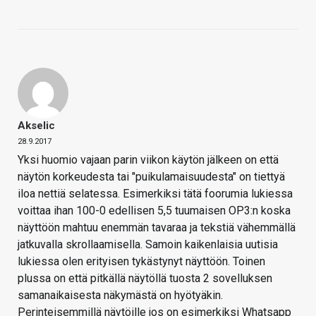
Akselic
28.9.2017
Yksi huomio vajaan parin viikon käytön jälkeen on että
näytön korkeudesta tai "puikulamaisuudesta" on tiettyä
iloa nettiä selatessa. Esimerkiksi tätä foorumia lukiessa
voittaa ihan 100-0 edellisen 5,5 tuumaisen OP3:n koska
näyttöön mahtuu enemmän tavaraa ja tekstiä vähemmällä
jatkuvalla skrollaamisella. Samoin kaikenlaisia uutisia
lukiessa olen erityisen tykästynyt näyttöön. Toinen
plussa on että pitkällä näytöllä tuosta 2 sovelluksen
samanaikaisesta näkymästä on hyötyäkin.
Perinteisemmillä näytöille jos on esimerkiksi Whatsapp