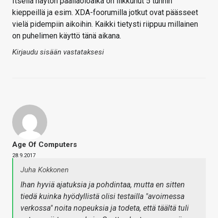
Itsellä näytön päälläoloaika on liikkunut 5 tunnin
kieppeillä ja esim. XDA-foorumilla jotkut ovat päässeet
vielä pidempiin aikoihin. Kaikki tietysti riippuu millainen
on puhelimen käyttö tänä aikana.
Kirjaudu sisään vastataksesi
Age Of Computers
28.9.2017
Juha Kokkonen
Ihan hyviä ajatuksia ja pohdintaa, mutta en sitten
tiedä kuinka hyödyllistä olisi testailla "avoimessa
verkossa" noita nopeuksia ja todeta, että täältä tuli