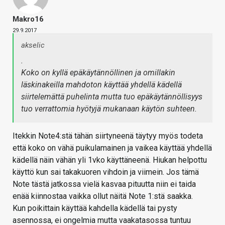
Makro16
29.9.2017
akselic
.
Koko on kyllä epäkäytännöllinen ja omillakin
läskinakeilla mahdoton käyttää yhdellä kädellä
siirtelemättä puhelinta mutta tuo epäkäytännöllisyys
tuo verrattomia hyötyjä mukanaan käytön suhteen.
Itekkin Note4:stä tähän siirtyneenä täytyy myös todeta
että koko on vähä puikulamainen ja vaikea käyttää yhdellä
kädellä näin vähän yli 1vko käyttäneenä. Hiukan helpottu
käyttö kun sai takakuoren vihdoin ja viimein. Jos tämä
Note tästä jatkossa vielä kasvaa pituutta niin ei taida
enää kiinnostaa vaikka ollut näitä Note 1:stä saakka.
Kun poikittain käyttää kahdella kädellä tai pysty
asennossa, ei ongelmia mutta vaakatasossa tuntuu