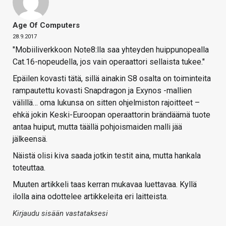
Age Of Computers
28.9.2017
"Mobiiliverkkoon Note8:lla saa yhteyden huippunopealla
Cat.16-nopeudella, jos vain operaattori sellaista tukee."
Epäilen kovasti tätä, sillä ainakin S8 osalta on toiminteita
rampautettu kovasti Snapdragon ja Exynos -mallien
välillä… oma lukunsa on sitten ohjelmiston rajoitteet –
ehkä jokin Keski-Euroopan operaattorin brändäämä tuote
antaa huiput, mutta täällä pohjoismaiden malli jää
jälkeensä.
Näistä olisi kiva saada jotkin testit aina, mutta hankala
toteuttaa.
Muuten artikkeli taas kerran mukavaa luettavaa. Kyllä
ilolla aina odottelee artikkeleita eri laitteista.
Kirjaudu sisään vastataksesi