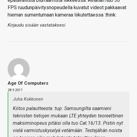
epätavallista blurraamista liikkeessä. Ainahan nuo 30
FPS ruudunpäivitysnopeudella kuvatut videot pakkaavat
hieman sumentumaan kameraa liikutettaessa :think:
Kirjaudu sisään vastataksesi
Age Of Computers
28.9.2017
Juha Kokkonen
Kiitos palautteesta :tup: Samsungilta saamieni
teknisten tietojen mukaan LTE yhteyden teoreettinen
maksiminopeus pitäisi olla tuo Cat.16/13. Pistin nyt
vielä varmistuskyselyä vetämään. Testejähän noista