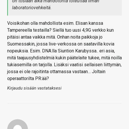
on tosiaan aika mahdotonta toteuttaa ilman
laboratoriovehkeitä.
Voisikohan olla mahdollista esim. Elisan kanssa
Tampereella testailla? Siellä tuo uusi 4,9G verkko kun
pitäisi antaa vaikka mitä. Onhan noita paikkoja jo
Suomessakin, jossa live-verkossa on saatavilla kovia
nopeuksia. Esim. DNA:lla Siuntion Karubyssa.. eri asia,
mitä taajuusyhdistelmiä kukin päätelaite tukee, mitä noilla
tukiasemilla on tarjolla. Lisäksi vaatisi sellaisen liittymän,
jossa ei ole rajoitinta ottamassa vastaan… Joltain
operaattorilta PR:ää?
Kirjaudu sisään vastataksesi