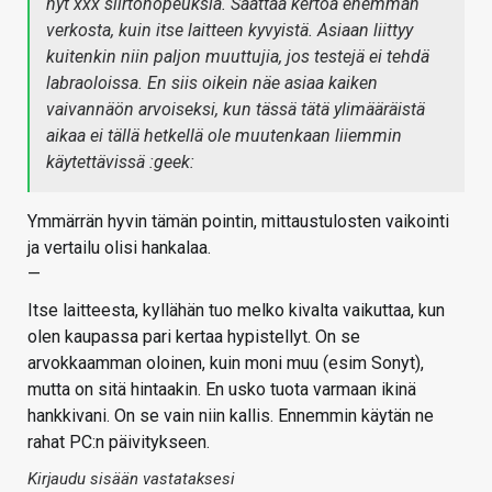
nyt xxx siirtonopeuksia. Saattaa kertoa enemmän
verkosta, kuin itse laitteen kyvyistä. Asiaan liittyy
kuitenkin niin paljon muuttujia, jos testejä ei tehdä
labraoloissa. En siis oikein näe asiaa kaiken
vaivannäön arvoiseksi, kun tässä tätä ylimääräistä
aikaa ei tällä hetkellä ole muutenkaan liiemmin
käytettävissä :geek:
Ymmärrän hyvin tämän pointin, mittaustulosten vaikointi
ja vertailu olisi hankalaa.
—
Itse laitteesta, kyllähän tuo melko kivalta vaikuttaa, kun
olen kaupassa pari kertaa hypistellyt. On se
arvokkaamman oloinen, kuin moni muu (esim Sonyt),
mutta on sitä hintaakin. En usko tuota varmaan ikinä
hankkivani. On se vain niin kallis. Ennemmin käytän ne
rahat PC:n päivitykseen.
Kirjaudu sisään vastataksesi