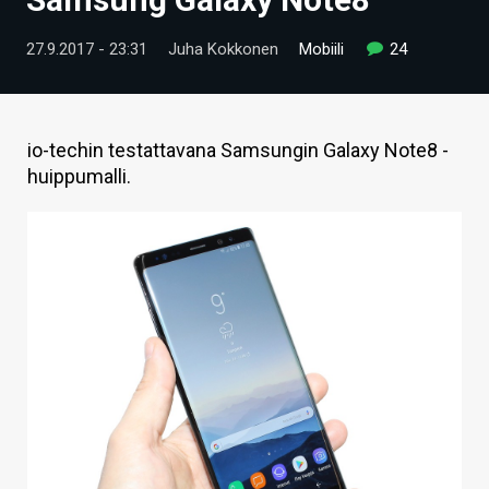
ARTIKKELIT
27.9.2017 - 23:31
Juha Kokkonen
Mobiili
24
VIDEOT
TECHBBS
io-techin testattavana Samsungin Galaxy Note8 -
TIETOA
huippumalli.
HINTA.FI
KAUPPA
VAIHDA TEEMA
HAKU