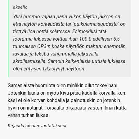
akselic
Yksi huomio vajaan parin viikon käytön jälkeen on
että näytön korkeudesta tai "puikulamaisuudesta" on
tiettyä iloa nettiä selatessa. Esimerkiksi tätä
foorumia lukiessa voittaa ihan 100-0 edellisen 5,5
tuumaisen OP3:n koska näyttöön mahtuu enemmän
tavaraa ja tekstiä vähemmällä jatkuvalla
skrollaamisella. Samoin kaikenlaisia uutisia lukiessa
olen erityisen tykästynyt näyttöön.
Samanlaista huomiota olen minäkin ollut tekevinäni.
Jotenkin luuria on myös kiva pitää kädellä korvalla, kun
käsi ei ole korvan kohdalla ja painotuskin on jotenkin
hyvin onnistunut. Toisaalta olkapäätä vasten ilman kättä
vähän turhan liukas.
Kirjaudu sisään vastataksesi