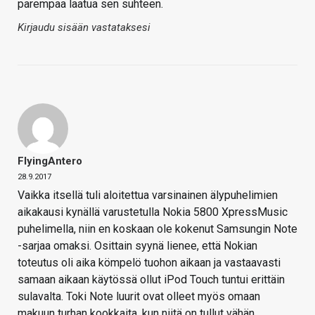
parempaa laatua sen suhteen.
Kirjaudu sisään vastataksesi
FlyingAntero
28.9.2017
Vaikka itsellä tuli aloitettua varsinainen älypuhelimien
aikakausi kynällä varustetulla Nokia 5800 XpressMusic
puhelimella, niin en koskaan ole kokenut Samsungin Note
-sarjaa omaksi. Osittain syynä lienee, että Nokian
toteutus oli aika kömpelö tuohon aikaan ja vastaavasti
samaan aikaan käytössä ollut iPod Touch tuntui erittäin
sulavalta. Toki Note luurit ovat olleet myös omaan
makuun turhan kookkaita, kun niitä on tullut vähän