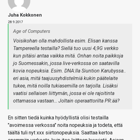
Juha Kokkonen
28.9.2017
Age of Computers
Voisikohan olla mahdollista esim. Elisan kanssa
Tampereella testailla? Siellä tuo uusi 4,9G verkko
kun pitäisi antaa vaikka mitä. Onhan noita paikkoja
jo Suomessakin, jossa live-verkossa on saatavilla
kovia nopeuksia. Esim. DNA:lla Siuntion Karubyssa..
eri asia, mitä taajuusyhdistelmiä kukin päätelaite
tukee, mitä noilla tukiasemilla on tarjolla. Lisäksi
vaatisi sellaisen liittymän, jossa ei ole rajoitinta
ottamassa vastaan… Joltain operaattorilta PR:ää?
En sitten tiedä kuinka hyödyllistä olisi testailla
"avoimessa verkossa" noita nopeuksia ja todeta, että
täältä tuli nyt xxx siirtonopeuksia. Saattaa kertoa