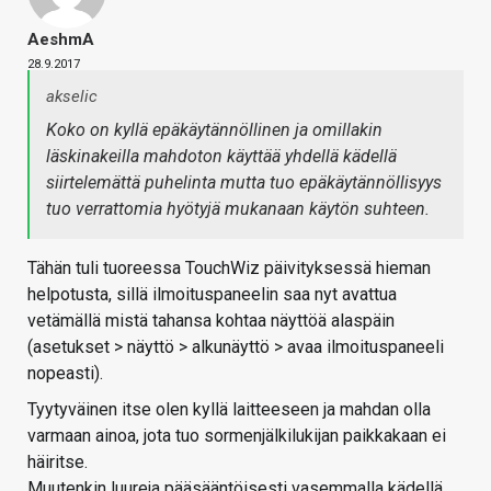
AeshmA
28.9.2017
akselic
Koko on kyllä epäkäytännöllinen ja omillakin
läskinakeilla mahdoton käyttää yhdellä kädellä
siirtelemättä puhelinta mutta tuo epäkäytännöllisyys
tuo verrattomia hyötyjä mukanaan käytön suhteen.
Tähän tuli tuoreessa TouchWiz päivityksessä hieman
helpotusta, sillä ilmoituspaneelin saa nyt avattua
vetämällä mistä tahansa kohtaa näyttöä alaspäin
(asetukset > näyttö > alkunäyttö > avaa ilmoituspaneeli
nopeasti).
Tyytyväinen itse olen kyllä laitteeseen ja mahdan olla
varmaan ainoa, jota tuo sormenjälkilukijan paikkakaan ei
häiritse.
Muutenkin luureja pääsääntöisesti vasemmalla kädellä