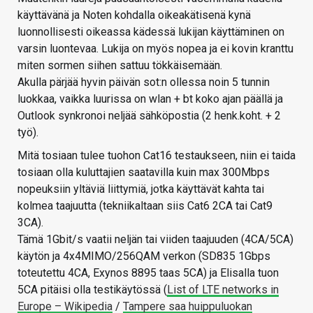
käyttävänä ja Noten kohdalla oikeakätisenä kynä
luonnollisesti oikeassa kädessä lukijan käyttäminen on
varsin luontevaa. Lukija on myös nopea ja ei kovin kranttu
miten sormen siihen sattuu tökkäisemään.
Akulla pärjää hyvin päivän sot:n ollessa noin 5 tunnin
luokkaa, vaikka luurissa on wlan + bt koko ajan päällä ja
Outlook synkronoi neljää sähköpostia (2 henk.koht. + 2
työ).
Mitä tosiaan tulee tuohon Cat16 testaukseen, niin ei taida
tosiaan olla kuluttajien saatavilla kuin max 300Mbps
nopeuksiin yltäviä liittymiä, jotka käyttävät kahta tai
kolmea taajuutta (tekniikaltaan siis Cat6 2CA tai Cat9
3CA).
Tämä 1Gbit/s vaatii neljän tai viiden taajuuden (4CA/5CA)
käytön ja 4x4MIMO/256QAM verkon (SD835 1Gbps
toteutettu 4CA, Exynos 8895 taas 5CA) ja Elisalla tuon
5CA pitäisi olla testikäytössä (
List of LTE networks in
Europe – Wikipedia
/
Tampere saa huippuluokan