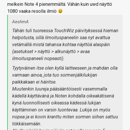
melkein Note 4 pienemmältä. Vähän kuin uwd näyttö
1080 vaaka resolla ilmiö
AeshmA
Tähän tuli tuoreessa TouchWiz päivityksessä hieman
helpotusta, sillä ilmoituspaneelin saa nyt avattua
vetämällä mistä tahansa kohtaa näyttöä alaspäin
(asetukset > näyttö > alkunäyttö > avaa
ilmoituspaneeli nopeasti).
Tyytyväinen itse olen kyllä laitteeseen ja mahdan olla
varmaan ainoa, jota tuo sormenjälkilukijan
paikkakaan ei häiritse.
Muutenkin luureja pääsääntöisesti vasemmalla
kädellä käyttävänä ja Noten kohdalla oikeakätisenä
kynä luonnollisesti oikeassa kädessä lukijan
käyttäminen on varsin luontevaa. Lukija on myös
nopea ja ei kovin kranttu miten sormen siihen sattuu
tökkäisemään.