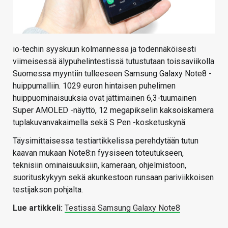
io-techin syyskuun kolmannessa ja todennäköisesti
viimeisessä älypuhelintestissä tutustutaan toissaviikolla
Suomessa myyntiin tulleeseen Samsung Galaxy Note8 -
huippumalliin. 1029 euron hintaisen puhelimen
huippuominaisuuksia ovat jättimäinen 6,3-tuumainen
Super AMOLED -näyttö, 12 megapikselin kaksoiskamera
tuplakuvanvakaimella sekä S Pen -kosketuskynä.
Täysimittaisessa testiartikkelissa perehdytään tutun
kaavan mukaan Note8:n fyysiseen toteutukseen,
teknisiin ominaisuuksiin, kameraan, ohjelmistoon,
suorituskykyyn sekä akunkestoon runsaan pariviikkoisen
testijakson pohjalta.
Lue artikkeli:
Testissä Samsung Galaxy Note8