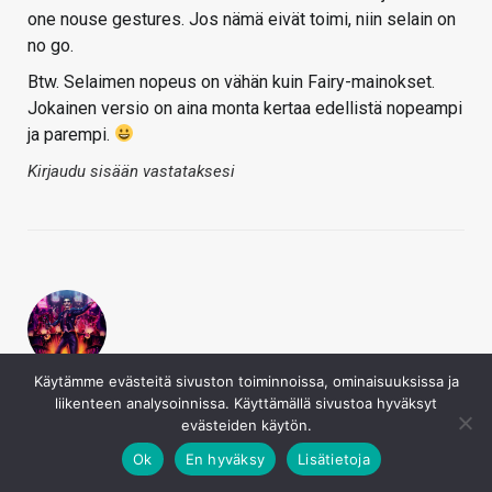
one nouse gestures. Jos nämä eivät toimi, niin selain on
no go.
Btw. Selaimen nopeus on vähän kuin Fairy-mainokset.
Jokainen versio on aina monta kertaa edellistä nopeampi
ja parempi.
Kirjaudu sisään vastataksesi
Ultros
Käytämme evästeitä sivuston toiminnoissa, ominaisuuksissa ja
liikenteen analysoinnissa. Käyttämällä sivustoa hyväksyt
28.9.2017
evästeiden käytön.
Edge oli tuossa vuoden päivät käytössä, mutta nyt pari
kuukautta ollut taas vanha kunnon FF tulilla, joka tämän
Ok
En hyväksy
Lisätietoja
myötä otti vielä reilun harppauksen eteenpäin. Ei ole enää