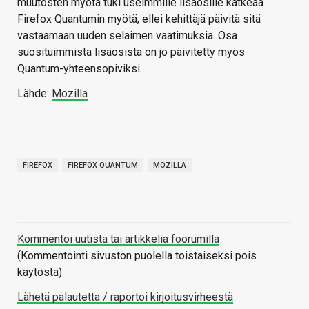
muutosten myötä tuki useimmille lisäosille katkeaa
Firefox Quantumin myötä, ellei kehittäjä päivitä sitä
vastaamaan uuden selaimen vaatimuksia. Osa
suosituimmista lisäosista on jo päivitetty myös
Quantum-yhteensopiviksi.
Lähde:
Mozilla
FIREFOX
FIREFOX QUANTUM
MOZILLA
Kommentoi uutista tai artikkelia foorumilla
(Kommentointi sivuston puolella toistaiseksi pois
käytöstä)
Lähetä palautetta / raportoi kirjoitusvirheestä