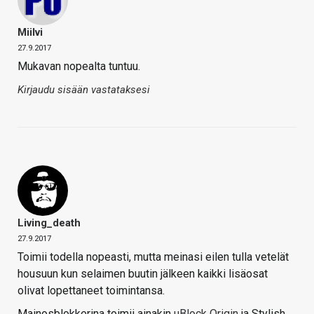
Miilvi
27.9.2017
Mukavan nopealta tuntuu.
Kirjaudu sisään vastataksesi
Living_death
27.9.2017
Toimii todella nopeasti, mutta meinasi eilen tulla vetelät
housuun kun selaimen buutin jälkeen kaikki lisäosat
olivat lopettaneet toimintansa.
Mainosblokkerina toimii ainakin
uBlock Origin
ja Stylish