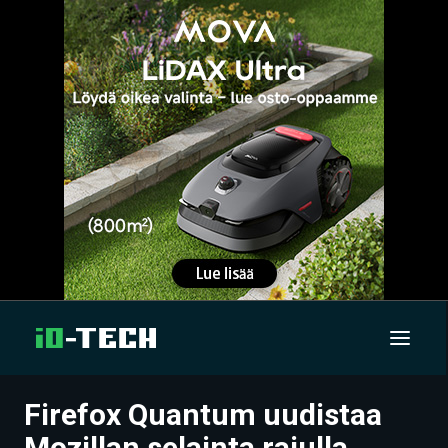
Firefox Quantum uudistaa
UUTISET
Mozillan selainta rajulla