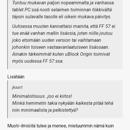
Tuntuu mukavan paljon nopeammalta ja vanhassa
tablet PC:ssä nosti selaimen toiminnan tökkivältä
täysin sulavalle tasolle eli oikein mukava päivitys.
Uutisessa muuten kannattaisi mainita, että FF 57 ei
tue enää vanhan mallin lisäosia, joten niille joutuu
joko etsimään uuden version tai vaihtamaan
johonkin toiseen vastaavanlaatuiseen lisäosaan.
Ainakin tärkeimmät kuten uBlock Origin toimivat
myös uudessa FF 57:ssa.
Lisätään
jkaart
Minimalistisuus…joo ei kiitos!
Minkä hemmetin takia nykyään kaikesta pitää tehä
niin minimaalista ja pelkistettyä?
Muoti-ilmiöitä tulee ja menee, mieluummin nämä kuin