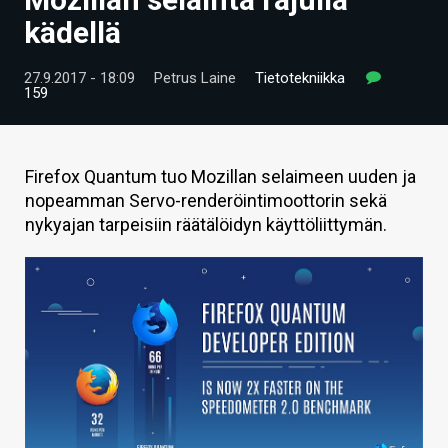
ARTIKKELIT
kädellä
VIDEOT
27.9.2017 - 18:09
Petrus Laine
Tietotekniikka
159
TECHBBS
TIETOA
Firefox Quantum tuo Mozillan selaimeen uuden ja
HINTA.FI
nopeamman Servo-renderöintimoottorin sekä
nykyajan tarpeisiin räätälöidyn käyttöliittymän.
KAUPPA
VAIHDA TEEMA
HAKU