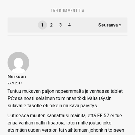
159 KOMMENTTIA
1
2
3
4
Seuraava »
Nerkoon
27.9.2017
Tuntuu mukavan paljon nopeammalta ja vanhassa tablet
PC:ssä nosti selaimen toiminnan tökkivältä täysin
sulavalle tasolle eli oikein mukava päivitys.
Uutisessa muuten kannattaisi mainita, että FF 57 ei tue
enää vanhan mallin lisäosia, joten niille joutuu joko
etsimään uuden version tai vaihtamaan johonkin toiseen