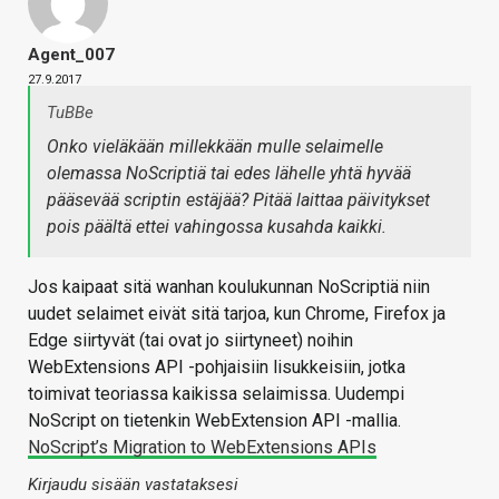
Agent_007
27.9.2017
TuBBe
Onko vieläkään millekkään mulle selaimelle
olemassa NoScriptiä tai edes lähelle yhtä hyvää
pääsevää scriptin estäjää? Pitää laittaa päivitykset
pois päältä ettei vahingossa kusahda kaikki.
Jos kaipaat sitä wanhan koulukunnan NoScriptiä niin
uudet selaimet eivät sitä tarjoa, kun Chrome, Firefox ja
Edge siirtyvät (tai ovat jo siirtyneet) noihin
WebExtensions API -pohjaisiin lisukkeisiin, jotka
toimivat teoriassa kaikissa selaimissa. Uudempi
NoScript on tietenkin WebExtension API -mallia.
NoScript’s Migration to WebExtensions APIs
Kirjaudu sisään vastataksesi