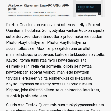
Firefox Quantum on vajaa vuosi sitten esitellyn Project
Quantumin hedelmä. Se hyödyntää vanhan Geckon sijasta
uutta Servo-renderöintimoottoria ja tuo mukanaan uuden
Photon-käyttöliittymän. Photon-käyttöliittymää
suunnitellessaan Mozillan pääajatuksena on ollut
minimalistisuus ja sopivuus korkean tarkkuuden näytöille.
Käyttöliittymä tunnistaa myös käytetäänkö sitä
esimerkiksi hiirellä vai sormella, jolloin se näyttää
käyttötapaan sopivat valikot ilman, että käyttäjän
tarvitsisi erikseen valita esimerkiksi kosketustila.
Käyttöliittymään on lisätty myös uusi osio nimeltä
Kirjasto, joka tiivistää alleen selaushistorian, lataukset,
suosikit ja niin edelleen.
Suurin osa Firefox Quantumin suorituskykyparannuksista
tulee nimenomaan Servo-renderöintimoottorista. Se on