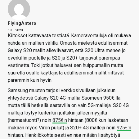
FlyingAntero
19.5.2020
Kiitokset kattavasta testistä. Kameravertailuja oli mukava
nähdä eri mallien välillä. Omasta mielestä edullisemmat
Galaxy S20 mallit alleviivaavat, että S20 Ultra menee jo
overkillin puolelle ja S20 ja S20+ tarjoavat parempaa
vastinetta. Toki jotkut haluavat sen huippumallin mutta
suurella osalle käyttäjistä edullisemmat mallit riittävät
paremmin kuin hyvin.
Samsung muuten tarjosi verkkosivuillaan julkaisun
yhteydessä Galaxy S20 4G-mallia Suomeen 950€:lla
mutta tällä hetkellä saatavilla on vain 5G-malleja. S20 4G
malleja löytyy kuitenkin joiltakin jälleenmyyjiltä
(harmaatuonti?) noin
875€:n
hintaan (800€ kun lasketaan
mukaan myös Viron puljut) ja S20+ 4G malleja noin
925€:n
hintaan. Henkilökohtaisesti en näe mitään lisähyötyä