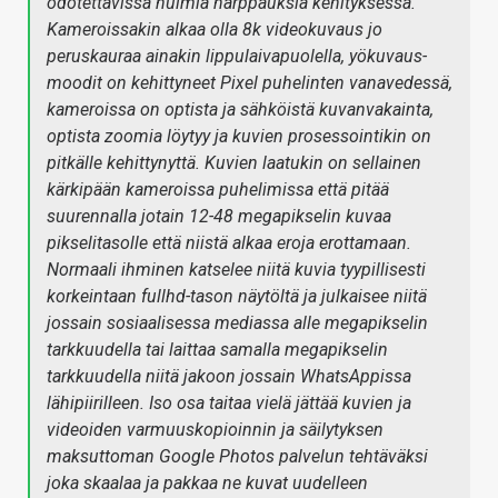
odotettavissa huimia harppauksia kehityksessä.
Kameroissakin alkaa olla 8k videokuvaus jo
peruskauraa ainakin lippulaivapuolella, yökuvaus-
moodit on kehittyneet Pixel puhelinten vanavedessä,
kameroissa on optista ja sähköistä kuvanvakainta,
optista zoomia löytyy ja kuvien prosessointikin on
pitkälle kehittynyttä. Kuvien laatukin on sellainen
kärkipään kameroissa puhelimissa että pitää
suurennalla jotain 12-48 megapikselin kuvaa
pikselitasolle että niistä alkaa eroja erottamaan.
Normaali ihminen katselee niitä kuvia tyypillisesti
korkeintaan fullhd-tason näytöltä ja julkaisee niitä
jossain sosiaalisessa mediassa alle megapikselin
tarkkuudella tai laittaa samalla megapikselin
tarkkuudella niitä jakoon jossain WhatsAppissa
lähipiirilleen. Iso osa taitaa vielä jättää kuvien ja
videoiden varmuuskopioinnin ja säilytyksen
maksuttoman Google Photos palvelun tehtäväksi
joka skaalaa ja pakkaa ne kuvat uudelleen