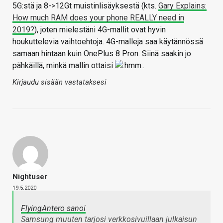
5G:stä ja 8->12Gt muistinlisäyksestä (kts.
Gary Explains:
How much RAM does your phone REALLY need in
2019?
), joten mielestäni 4G-mallit ovat hyvin
houkuttelevia vaihtoehtoja. 4G-malleja saa käytännössä
samaan hintaan kuin OnePlus 8 Pron. Siinä saakin jo
pähkäillä, minkä mallin ottaisi
.
Kirjaudu sisään vastataksesi
Nightuser
19.5.2020
FlyingAntero sanoi
Samsung muuten tarjosi verkkosivuillaan julkaisun