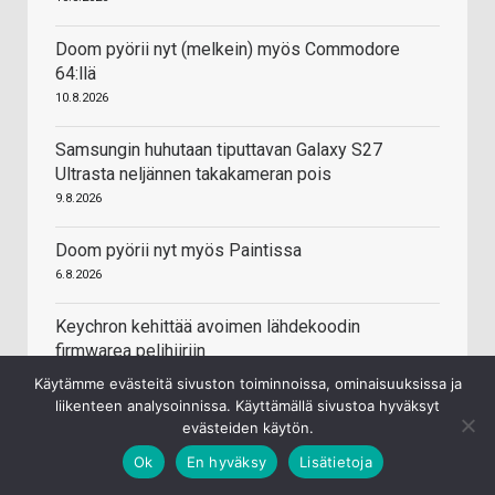
Doom pyörii nyt (melkein) myös Commodore
64:llä
10.8.2026
Samsungin huhutaan tiputtavan Galaxy S27
Ultrasta neljännen takakameran pois
9.8.2026
Doom pyörii nyt myös Paintissa
6.8.2026
Keychron kehittää avoimen lähdekoodin
firmwarea pelihiiriin
5.8.2026
Käytämme evästeitä sivuston toiminnoissa, ominaisuuksissa ja
liikenteen analysoinnissa. Käyttämällä sivustoa hyväksyt
Honor uudisti logonsa
evästeiden käytön.
5.8.2026
Ok
En hyväksy
Lisätietoja