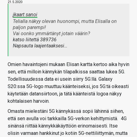
21.5.2020
jkaart sanoi
Telialla näkyy olevan huonompi, mutta Elisalla on
paljon parempi!
Vai oonko ymmärtänyt jotain väärin?
katso liitettä 389736
Napsauta laajentaaksesi…
Omien havaintojeni mukaan Elisan kartta kertoo aika hyvin
sen, että milloin kännykän tilapalkissa saattaa lukea 5G.
Todellisuudessa data ei usein siirry 5G:llä. Galaxy
S20:ssa 5G-logo muuttuu käänteiseksi, jos 5G:tä oikeasti
käytetään datansiirtoon, ja tätä käänteistä logoa näkyy
kohtalaisen harvoin.
Omasta mielestäni 5G kännykässä sopii lähinnä siihen,
että sen avulla voi tarkkailla 5G-verkon kehittymistä.
4G
sinänsä riittää kännykkäkäyttöön erinomaisesti. Itse
olisin varmaan hankkinut jo kotiin 5G-nettiliittymän, mutta