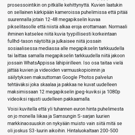
prosessointikin on pitkälle kehittynyttä. Kuvien laatukin
on sellainen kärkipään kameroissa puhelimissa että pitää
suurennalla jotain 12-48 megapikselin kuvaa
pikselitasolle että niistä alkaa eroja erottamaan. Normaali
ihminen katselee niitä kuvia tyypillisesti korkeintaan
fullhd-tason näytöltä ja julkaisee niitä jossain
sosiaalisessa mediassa alle megapikselin tarkkuudella
tai laittaa samalla megapikselin tarkkuudella niitä jakoon
jossain WhatsAppissa lähipiirilleen. Iso osa taitaa vielä
jättää kuvien ja videoiden varmuuskopioinnin ja
säilytyksen maksuttoman Google Photos palvelun
tehtäväksi joka skaalaa ja pakkaa ne kuvat uudelleen
maksimissaan 12 megapikselin jpeg-kuviksi ja 1080p
videoiksi rajusti uudelleen pakkaamalla.
Voisi kuvitella että yli tuhannen euron hinta puhelimesta
on jo monella liikaa ja Samsungin S-sarjan luurien
markkinaosuuskin on nykyään muisto vain siitä mitä se
oli joskus S3-luurin aikoihin. Hintaluokaltaan 200-500