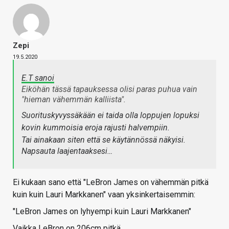
Zepi
19.5.2020
E.T sanoi
Eiköhän tässä tapauksessa olisi paras puhua vain
"hieman vähemmän kalliista".
Suorituskyvyssäkään ei taida olla loppujen lopuksi
kovin kummoisia eroja rajusti halvempiin.
Tai ainakaan siten että se käytännössä näkyisi.
Napsauta laajentaaksesi…
Ei kukaan sano että "LeBron James on vähemmän pitkä
kuin kuin Lauri Markkanen" vaan yksinkertaisemmin:
"LeBron James on lyhyempi kuin Lauri Markkanen"
Vaikka LeBron on 206cm pitkä.