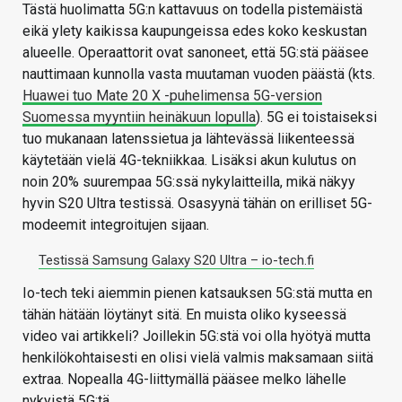
Tästä huolimatta 5G:n kattavuus on todella pistemäistä
eikä ylety kaikissa kaupungeissa edes koko keskustan
alueelle. Operaattorit ovat sanoneet, että 5G:stä pääsee
nauttimaan kunnolla vasta muutaman vuoden päästä (kts.
Huawei tuo Mate 20 X -puhelimensa 5G-version
Suomessa myyntiin heinäkuun lopulla
). 5G ei toistaiseksi
tuo mukanaan latenssietua ja lähtevässä liikenteessä
käytetään vielä 4G-tekniikkaa. Lisäksi akun kulutus on
noin 20% suurempaa 5G:ssä nykylaitteilla, mikä näkyy
hyvin S20 Ultra testissä. Osasyynä tähän on erilliset 5G-
modeemit integroitujen sijaan.
Testissä Samsung Galaxy S20 Ultra – io-tech.fi
Io-tech teki aiemmin pienen katsauksen 5G:stä mutta en
tähän hätään löytänyt sitä. En muista oliko kyseessä
video vai artikkeli? Joillekin 5G:stä voi olla hyötyä mutta
henkilökohtaisesti en olisi vielä valmis maksamaan siitä
extraa. Nopealla 4G-liittymällä pääsee melko lähelle
nykyistä 5G:tä.