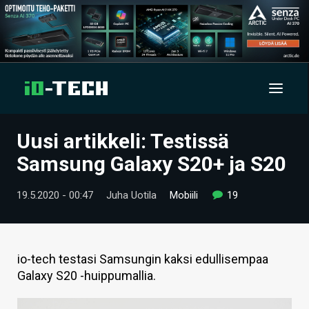
Uusi artikkeli: Testissä
UUTISET
Samsung Galaxy S20+ ja S20
ARTIKKELIT
19.5.2020 - 00:47
Juha Uotila
Mobiili
19
VIDEOT
TECHBBS
io-tech testasi Samsungin kaksi edullisempaa
TIETOA
Galaxy S20 -huippumallia.
HINTA.FI