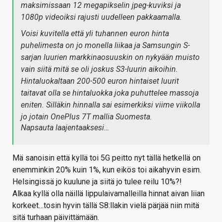
maksimissaan 12 megapikselin jpeg-kuviksi ja
1080p videoiksi rajusti uudelleen pakkaamalla.
Voisi kuvitella että yli tuhannen euron hinta
puhelimesta on jo monella liikaa ja Samsungin S-
sarjan luurien markkinaosuuskin on nykyään muisto
vain siitä mitä se oli joskus S3-luurin aikoihin.
Hintaluokaltaan 200-500 euron hintaiset luurit
taitavat olla se hintaluokka joka puhuttelee massoja
eniten. Silläkin hinnalla sai esimerkiksi viime viikolla
jo jotain OnePlus 7T mallia Suomesta.
Napsauta laajentaaksesi…
Mä sanoisin että kyllä toi 5G peitto nyt tällä hetkellä on
enemminkin 20% kuin 1%, kun eikös toi aikahyvin esim.
Helsingissä jo kuulune ja siitä jo tulee reilu 10%?!
Alkaa kyllä olla näillä lippulaivamalleilla hinnat aivan liian
korkeet…tosin hyvin tällä S8:llakin vielä pärjää niin mitä
sitä turhaan päivittämään.