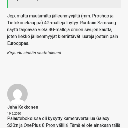
Jep, mutta muutamilta jälleenmyyjiltä (mm. Proshop ja
Tietokonekauppa) 4G-malleja löytyy. Ruotsiin Samsung
näytti tarjoavan vielä 4G-malleja omien sivujen kautta,
joten liekkö jälleenmyyjät kierrättävät luureja jostain päin
Eurooppaa.
Kirjaudu sisään vastataksesi
Juha Kokkonen
19.5.2020
Palauteboksissa oli kysytty kameravertailua Galaxy
S20:n ja OnePlus 8 Pron välillä. Tämä ei ole ainakaan tällä