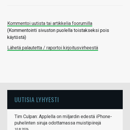
Kommentoi uutista tai artikkelia foorumilla
(Kommentointi sivuston puolella toistakseksi pois
käytöstä)
Lähetä palautetta / raportoi kirjoitusvirheestä
UUTISIA LYHYESTI
Tim Culpan: Applella on miljardin edestä iPhone-
puhelinten siruja odottamassa muistipiirejä
10.8.2026