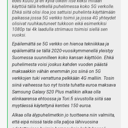
edes kuulu ja en kyllä oikein itse keksi mitään
käyttöä tällä hetkellä puhelimessa koko 5G verkolle.
Ehkä siitä olisi iloa jos sattuisi puhelinta käyttämään
paikassa jossa 5G verkko toimii ja jossa 4G yhteydet
olisivat ruuhkautuneet tukkoon eikä esimerkiksi
1080p tai 4k laadulla striimaus toimisi siellä sen
vuoksi.
Epäilemättä se 5G verkko on hienoa tekniikkaa ja
epäilemättä se tällä 2020-vuosikymmenellä yleistyy
Suomessa suunnilleen koko kansan käyttöön. Ehkä
puhelimesta voisi joskus kahden vuoden päästä
maksaakkin vähän enemmän jos siinä on 5G
verkkojen tuki verrattuna pelkkään 4G malliin. Tosin
siinä vaiheessa tuo nyt toista tuhatta euroa maksava
Samsung Galaxy S20 Plus mallikin alkaa olla
elinkaarensa ehtoossa ja Tori.fi sivustolla siitä saa
myytäessä käytettynä kenties 150 euroa.
Alkaa olla älypuhelimetkin jo tuotteena niin valmiita,
että eipä niissä taida olla paljoa lähivuosina