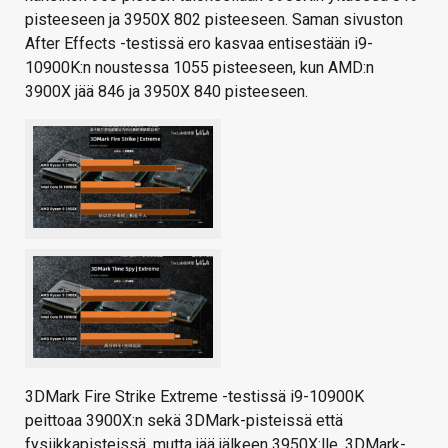
pisteeseen ja 3950X 802 pisteeseen. Saman sivuston
After Effects -testissä ero kasvaa entisestään i9-
10900K:n noustessa 1055 pisteeseen, kun AMD:n
3900X jää 846 ja 3950X 840 pisteeseen.
3DMark Fire Strike Extreme -testissä i9-10900K
peittoaa 3900X:n sekä 3DMark-pisteissä että
fysiikkapisteissä, mutta jää jälkeen 3950X:lle. 3DMark-