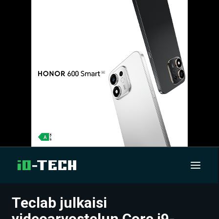
Teclab julkaisi
UUTISET
videoarvostelun Core i9-