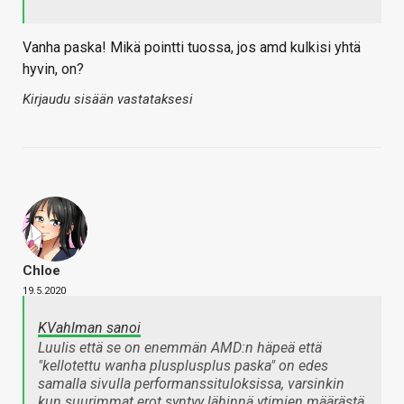
Vanha paska! Mikä pointti tuossa, jos amd kulkisi yhtä
hyvin, on?
Kirjaudu sisään vastataksesi
Chloe
19.5.2020
KVahlman sanoi
Luulis että se on enemmän AMD:n häpeä että
"kellotettu wanha plusplusplus paska" on edes
samalla sivulla performanssituloksissa, varsinkin
kun suurimmat erot syntyy lähinnä ytimien määrästä.