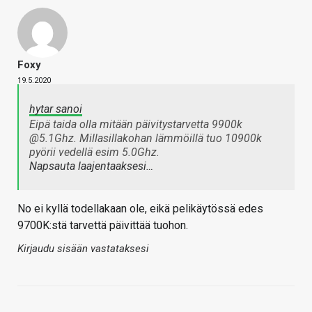
Foxy
19.5.2020
hytar sanoi
Eipä taida olla mitään päivitystarvetta 9900k
@5.1Ghz. Millasillakohan lämmöillä tuo 10900k
pyörii vedellä esim 5.0Ghz.
Napsauta laajentaaksesi…
No ei kyllä todellakaan ole, eikä pelikäytössä edes
9700K:stä tarvettä päivittää tuohon.
Kirjaudu sisään vastataksesi