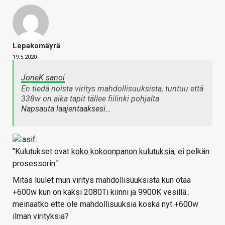
Lepakomäyrä
19.5.2020
JoneK sanoi
En tiedä noista viritys mahdollisuuksista, tuntuu että
338w on aika tapit tällee fiilinki pohjalta
Napsauta laajentaaksesi…
"Kulutukset ovat
koko kokoonpanon kulutuksia
, ei pelkän
prosessorin."
Mitäs luulet mun viritys mahdollisuuksista kun otaa
+600w kun on kaksi 2080Ti kiinni ja 9900K vesillä..
meinaatko ette ole mahdollisuuksia koska nyt +600w
ilman virityksiä?