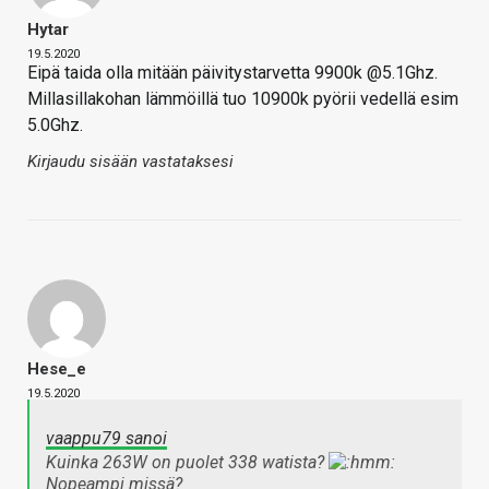
Hytar
19.5.2020
Eipä taida olla mitään päivitystarvetta 9900k @5.1Ghz.
Millasillakohan lämmöillä tuo 10900k pyörii vedellä esim
5.0Ghz.
Kirjaudu sisään vastataksesi
Hese_e
19.5.2020
vaappu79 sanoi
Kuinka 263W on puolet 338 watista?
Nopeampi missä?