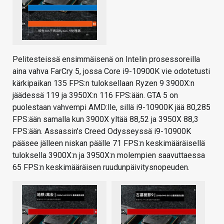
Pelitesteissä ensimmäisenä on Intelin prosessoreilla
aina vahva FarCry 5, jossa Core i9-10900K vie odotetusti
kärkipaikan 135 FPS:n tuloksellaan Ryzen 9 3900X:n
jäädessä 119 ja 3950X:n 116 FPS:ään. GTA 5 on
puolestaan vahvempi AMD:lle, sillä i9-10900K jää 80,285
FPS:ään samalla kun 3900X yltää 88,52 ja 3950X 88,3
FPS:ään. Assassin’s Creed Odysseyssä i9-10900K
pääsee jälleen niskan päälle 71 FPS:n keskimääräisellä
tuloksella 3900X:n ja 3950X:n molempien saavuttaessa
65 FPS:n keskimääräisen ruudunpäivitysnopeuden.