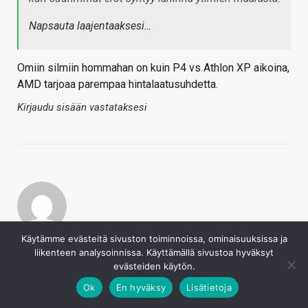
Napsauta laajentaaksesi…
Omiin silmiin hommahan on kuin P4 vs Athlon XP aikoina,
AMD tarjoaa parempaa hintalaatusuhdetta.
Kirjaudu sisään vastataksesi
Kizmo
Käytämme evästeitä sivuston toiminnoissa, ominaisuuksissa ja
liikenteen analysoinnissa. Käyttämällä sivustoa hyväksyt
19.5.2020
Jos katsoo mihin on tultu 7900X kivestä niin.. ei
evästeiden käytön.
mihinkään
Ok
En hyväksy
Lisätietoja
Noh, onhan se halvempi.