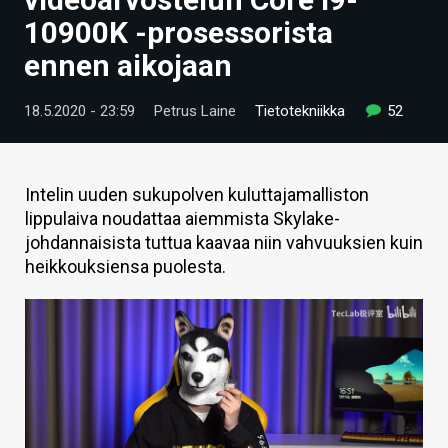
ARTIKKELIT
10900K -prosessorista
ennen aikojaan
VIDEOT
TECHBBS
18.5.2020 - 23:59
Petrus Laine
Tietotekniikka
52
TIETOA
HINTA.FI
Intelin uuden sukupolven kuluttajamalliston
lippulaiva noudattaa aiemmista Skylake-
KAUPPA
johdannaisista tuttua kaavaa niin vahvuuksien kuin
heikkouksiensa puolesta.
VAIHDA TEEMA
HAKU