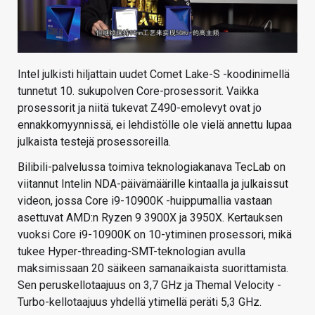
Intel julkisti hiljattain uudet Comet Lake-S -koodinimellä
tunnetut 10. sukupolven Core-prosessorit. Vaikka
prosessorit ja niitä tukevat Z490-emolevyt ovat jo
ennakkomyynnissä, ei lehdistölle ole vielä annettu lupaa
julkaista testejä prosessoreilla.
Bilibili-palvelussa toimiva teknologiakanava TecLab on
viitannut Intelin NDA-päivämäärille kintaalla ja julkaissut
videon, jossa Core i9-10900K -huippumallia vastaan
asettuvat AMD:n Ryzen 9 3900X ja 3950X. Kertauksen
vuoksi Core i9-10900K on 10-ytiminen prosessori, mikä
tukee Hyper-threading-SMT-teknologian avulla
maksimissaan 20 säikeen samanaikaista suorittamista.
Sen peruskellotaajuus on 3,7 GHz ja Themal Velocity -
Turbo-kellotaajuus yhdellä ytimellä peräti 5,3 GHz.