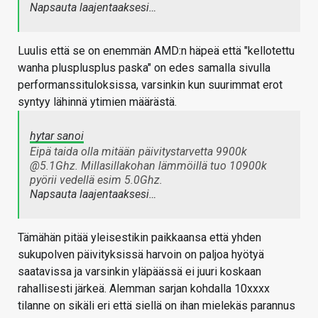
Napsauta laajentaaksesi…
Luulis että se on enemmän AMD:n häpeä että "kellotettu
wanha plusplusplus paska" on edes samalla sivulla
performanssituloksissa, varsinkin kun suurimmat erot
syntyy lähinnä ytimien määrästä.
hytar sanoi
Eipä taida olla mitään päivitystarvetta 9900k
@5.1Ghz. Millasillakohan lämmöillä tuo 10900k
pyörii vedellä esim 5.0Ghz.
Napsauta laajentaaksesi…
Tämähän pitää yleisestikin paikkaansa että yhden
sukupolven päivityksissä harvoin on paljoa hyötyä
saatavissa ja varsinkin yläpäässä ei juuri koskaan
rahallisesti järkeä. Alemman sarjan kohdalla 10xxxx
tilanne on sikäli eri että siellä on ihan mielekäs parannus