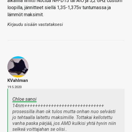
aikalilla limitti Noctua NH-D15 tai AIO ja 5,2 GHz custom
loopilla, jännitteet siellä 1,35-1,375v tuntumassa ja
lämmöt maksimit.
Kirjaudu sisään vastataksesi
KVahlman
19.5.2020
Chloe sanoi
14nm++++++++++++++++++++++++++++++
prosessilla ihan ok tulos mutta onhan nuo selvästi
jo tehtaalla laitettu maksimille. Tottakai kellotettu
vanha paska pärjää, jos AMD kulkisi yhtä hyvin niin
selkeä voittajahan se olisi..