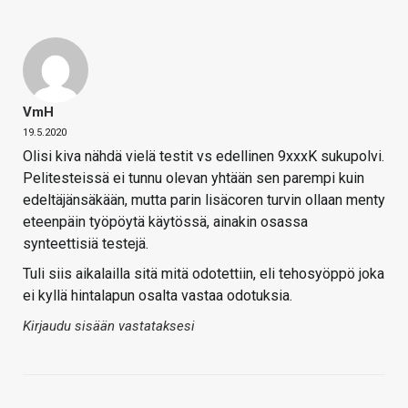
VmH
19.5.2020
Olisi kiva nähdä vielä testit vs edellinen 9xxxK sukupolvi.
Pelitesteissä ei tunnu olevan yhtään sen parempi kuin
edeltäjänsäkään, mutta parin lisäcoren turvin ollaan menty
eteenpäin työpöytä käytössä, ainakin osassa
synteettisiä testejä.
Tuli siis aikalailla sitä mitä odotettiin, eli tehosyöppö joka
ei kyllä hintalapun osalta vastaa odotuksia.
Kirjaudu sisään vastataksesi