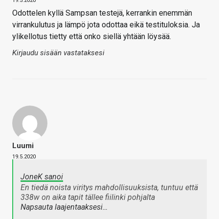
19.5.2020
Odottelen kyllä Sampsan testejä, kerrankin enemmän
virrankulutus ja lämpö jota odottaa eikä testituloksia. Ja
ylikellotus tietty että onko siellä yhtään löysää.
Kirjaudu sisään vastataksesi
Luumi
19.5.2020
JoneK sanoi
En tiedä noista viritys mahdollisuuksista, tuntuu että
338w on aika tapit tällee fiilinki pohjalta
Napsauta laajentaaksesi…