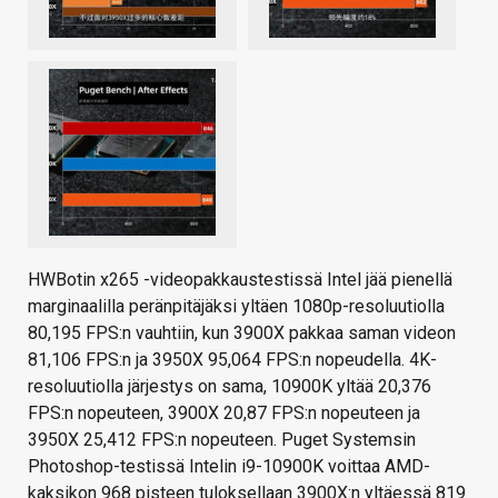
HWBotin x265 -videopakkaustestissä Intel jää pienellä
marginaalilla peränpitäjäksi yltäen 1080p-resoluutiolla
80,195 FPS:n vauhtiin, kun 3900X pakkaa saman videon
81,106 FPS:n ja 3950X 95,064 FPS:n nopeudella. 4K-
resoluutiolla järjestys on sama, 10900K yltää 20,376
FPS:n nopeuteen, 3900X 20,87 FPS:n nopeuteen ja
3950X 25,412 FPS:n nopeuteen. Puget Systemsin
Photoshop-testissä Intelin i9-10900K voittaa AMD-
kaksikon 968 pisteen tuloksellaan 3900X:n yltäessä 819