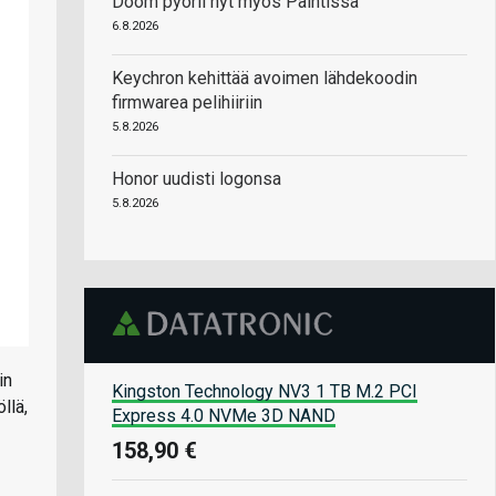
Doom pyörii nyt myös Paintissa
6.8.2026
Keychron kehittää avoimen lähdekoodin
firmwarea pelihiiriin
5.8.2026
Honor uudisti logonsa
5.8.2026
in
Kingston Technology NV3 1 TB M.2 PCI
llä,
Express 4.0 NVMe 3D NAND
158,90 €