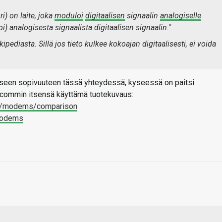
i) on laite, joka
moduloi
digitaalisen
signaalin
analogiselle
i)
analogisesta signaalista digitaalisen signaalin."
pediasta. Sillä jos tieto kulkee kokoajan digitaalisesti, ei voida
iseen sopivuuteen tässä yhteydessä, kyseessä on paitsi
lcommin itsensä käyttämä tuotekuvaus:
n/modems/comparison
modems