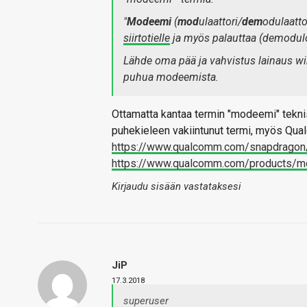
"
Modeemi
(
mod
ulaattori/
dem
odulaattor
siirtotielle
ja myös palauttaa
(demodulo
Lähde oma pää ja vahvistus lainaus wiki
puhua modeemista.
Ottamatta kantaa termin "modeemi" tekn
puhekieleen vakiintunut termi, myös Qua
https://www.qualcomm.com/snapdrago
https://www.qualcomm.com/products/
Kirjaudu sisään vastataksesi
JiP
17.3.2018
superuser