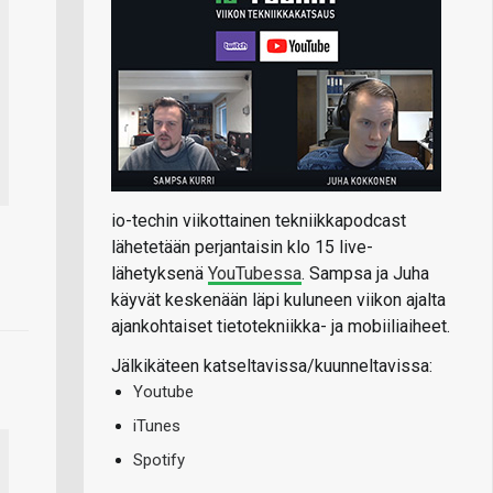
io-techin viikottainen tekniikkapodcast
lähetetään perjantaisin klo 15 live-
lähetyksenä
YouTubessa
. Sampsa ja Juha
käyvät keskenään läpi kuluneen viikon ajalta
ajankohtaiset tietotekniikka- ja mobiiliaiheet.
Jälkikäteen katseltavissa/kuunneltavissa:
Youtube
iTunes
Spotify