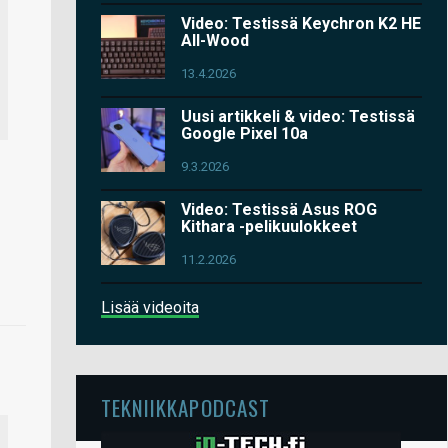
Video: Testissä Keychron K2 HE
All-Wood
13.4.2026
Uusi artikkeli & video: Testissä
Google Pixel 10a
9.3.2026
Video: Testissä Asus ROG
Kithara -pelikuulokkeet
11.2.2026
Lisää videoita
TEKNIIKKAPODCAST