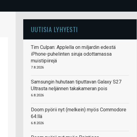
UUTISIA LYHYESTI
Tim Culpan: Applella on miljardin edestä
iPhone-puhelinten siruja odottamassa
muistipiirejä
7.8.2026
Samsungin huhutaan tiputtavan Galaxy S27
Ultrasta neljännen takakameran pois
6.8.2026
Doom pyörii nyt (melkein) myös Commodore
64:llä
6.8.2026