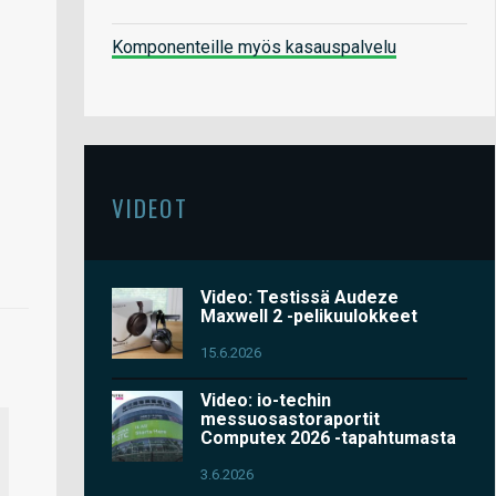
Komponenteille myös kasauspalvelu
VIDEOT
Video: Testissä Audeze
Maxwell 2 -pelikuulokkeet
15.6.2026
Video: io-techin
messuosastoraportit
Computex 2026 -tapahtumasta
3.6.2026