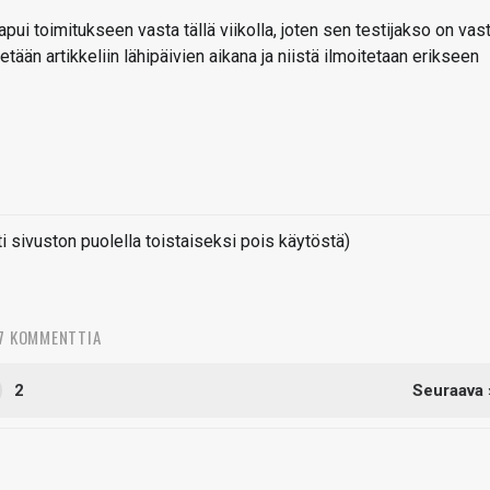
pui toimitukseen vasta tällä viikolla, joten sen testijakso on vas
tetään artikkeliin lähipäivien aikana ja niistä ilmoitetaan erikseen
sivuston puolella toistaiseksi pois käytöstä)
7 KOMMENTTIA
2
Seuraava 