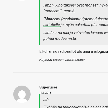
Hmph, kirjoituksesi ovat monesti hyvää
"modeemi" -termiä.
"
Modeemi
(
mod
ulaattori/
dem
odulaattor
siirtotielle
ja myös palauttaa
(demodulo
Lähde oma pää ja vahvistus lainaus wiki
puhua modeemista.
Eiköhän ne radioaallot ole aina analogisia
Kirjaudu sisään vastataksesi
Superuser
17.3.2018
JiP
Eiköhän ne radioaallot ole aina analogi