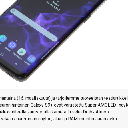
ntaina (16. maaliskuuta) ja tarjoilemme tuoreeltaan testiartikkel
 euron hintainen Galaxy S9+ ovat varustettu Super AMOLED -näytö
 aukkosuhteella varustetulla kameralla sekä Dolby Atmos -
isarestaan suuremman näytön, akun ja RAM-muistimäärän sekä