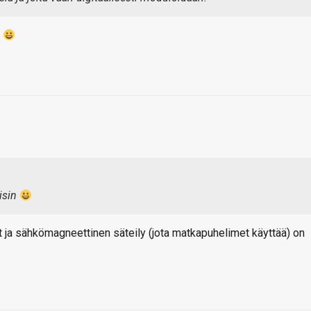
n
uisin
ot ja sähkömagneettinen säteily (jota matkapuhelimet käyttää) on