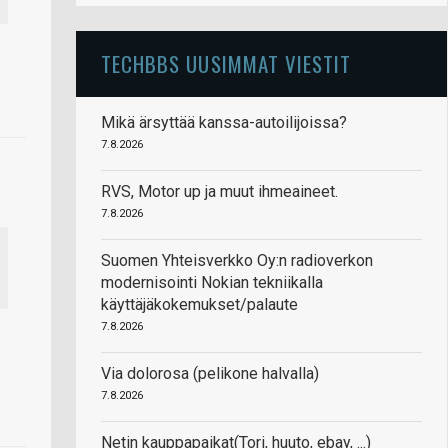
TECHBBS UUSIMMAT VIESTIT
Mikä ärsyttää kanssa-autoilijoissa?
7.8.2026
RVS, Motor up ja muut ihmeaineet.
7.8.2026
Suomen Yhteisverkko Oy:n radioverkon
modernisointi Nokian tekniikalla
käyttäjäkokemukset/palaute
7.8.2026
Via dolorosa (pelikone halvalla)
7.8.2026
Netin kauppapaikat(Tori, huuto, ebay, ...)