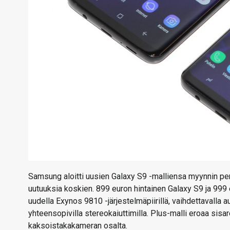
Samsung aloitti uusien Galaxy S9 -malliensa myynnin perja
uutuuksia koskien. 899 euron hintainen Galaxy S9 ja 999
uudella Exynos 9810 -järjestelmäpiirillä, vaihdettavalla
yhteensopivilla stereokaiuttimilla. Plus-malli eroaa s
kaksoistakakameran osalta.