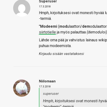
Superuser
17.3.2018
Hmph, kirjoituksesi ovat monesti hyvää l
-termiä.
"
Modeemi
(
mod
ulaattori/
dem
odulaattori
siirtotielle
ja myös palauttaa
(demoduloi)
Lähde oma pää ja vahvistus lainaus wikiped
puhua modeemista.
Kirjaudu sisään vastataksesi
Niilomaan
17.3.2018
superuser
Hmph, kirjoituksesi ovat monesti hyvää
"modeemi" -termiä.