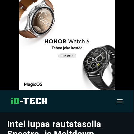
Intel lupaa rautatasolla
UUTISET
Spectre- ja Meltdown-