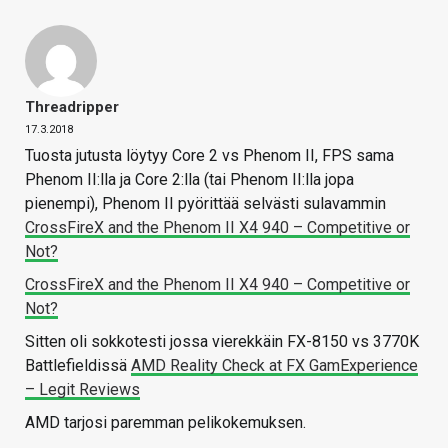
Threadripper
17.3.2018
Tuosta jutusta löytyy Core 2 vs Phenom II, FPS sama
Phenom II:lla ja Core 2:lla (tai Phenom II:lla jopa
pienempi), Phenom II pyörittää selvästi sulavammin
CrossFireX and the Phenom II X4 940 – Competitive or
Not?
CrossFireX and the Phenom II X4 940 – Competitive or
Not?
Sitten oli sokkotesti jossa vierekkäin FX-8150 vs 3770K
Battlefieldissä
AMD Reality Check at FX GamExperience
– Legit Reviews
AMD tarjosi paremman pelikokemuksen.