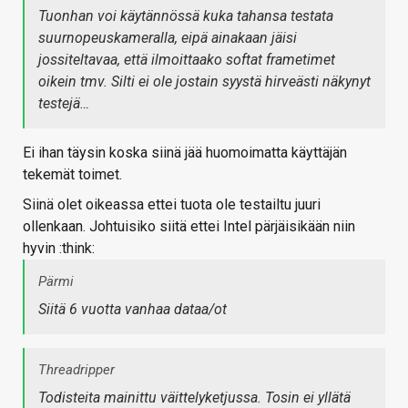
Tuonhan voi käytännössä kuka tahansa testata
suurnopeuskameralla, eipä ainakaan jäisi
jossiteltavaa, että ilmoittaako softat frametimet
oikein tmv. Silti ei ole jostain syystä hirveästi näkynyt
testejä…
Ei ihan täysin koska siinä jää huomoimatta käyttäjän
tekemät toimet.
Siinä olet oikeassa ettei tuota ole testailtu juuri
ollenkaan. Johtuisiko siitä ettei Intel pärjäisikään niin
hyvin :think:
Pärmi
Siitä 6 vuotta vanhaa dataa/ot
Threadripper
Todisteita mainittu väittelyketjussa. Tosin ei yllätä