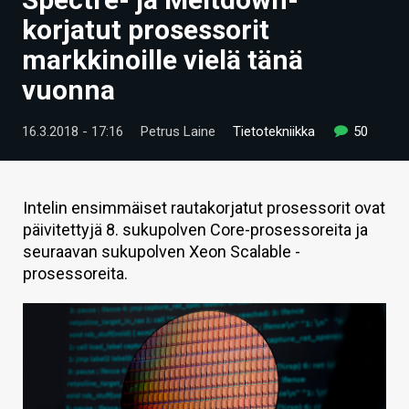
ARTIKKELIT
korjatut prosessorit
markkinoille vielä tänä
VIDEOT
vuonna
TECHBBS
16.3.2018 - 17:16
Petrus Laine
Tietotekniikka
50
TIETOA
HINTA.FI
Intelin ensimmäiset rautakorjatut prosessorit ovat
KAUPPA
päivitettyjä 8. sukupolven Core-prosessoreita ja
seuraavan sukupolven Xeon Scalable -
VAIHDA TEEMA
prosessoreita.
HAKU