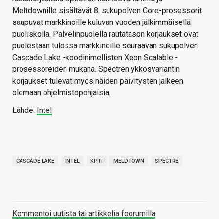
Meltdownille sisältävät 8. sukupolven Core-prosessorit
saapuvat markkinoille kuluvan vuoden jälkimmäisellä
puoliskolla. Palvelinpuolella rautatason korjaukset ovat
puolestaan tulossa markkinoille seuraavan sukupolven
Cascade Lake -koodinimellisten Xeon Scalable -
prosessoreiden mukana. Spectren ykkösvariantin
korjaukset tulevat myös näiden päivitysten jälkeen
olemaan ohjelmistopohjaisia.
Lähde:
Intel
CASCADE LAKE
INTEL
KPTI
MELDTOWN
SPECTRE
Kommentoi uutista tai artikkelia foorumilla