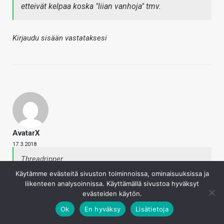
etteivät kelpaa koska "liian vanhoja" tmv.
Kirjaudu sisään vastataksesi
AvatarX
17.3.2018
Threadripper
Käytämme evästeitä sivuston toiminnoissa, ominaisuuksissa ja
Ei ihan täysin koska siinä jää huomoimatta käyttäjän
liikenteen analysoinnissa. Käyttämällä sivustoa hyväksyt
tekemät toimet.
evästeiden käytön.
Siinä olet oikeassa ettei tuota ole testailtu juuri
Ok
En hyväksy
Lisätietoja
ollenkaan. Johtuisiko siitä ettei Intel pärjäisikään