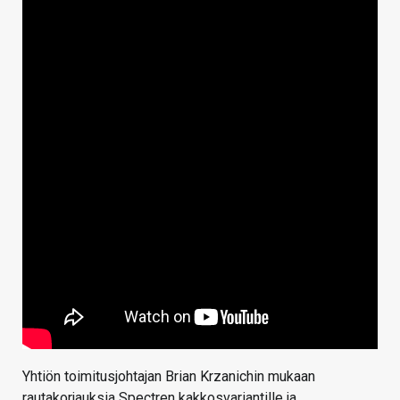
Yhtiön toimitusjohtajan Brian Krzanichin mukaan
rautakorjauksia Spectren kakkosvariantille ja