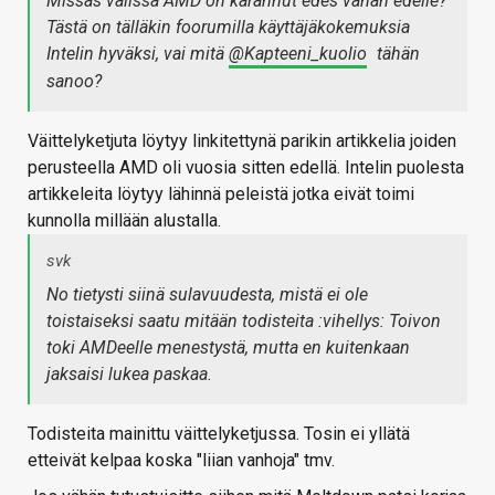
Missäs välissä AMD on karannut edes vähän edelle?
Tästä on tälläkin foorumilla käyttäjäkokemuksia
Intelin hyväksi, vai mitä
@Kapteeni_kuolio
tähän
sanoo?
Väittelyketjuta löytyy linkitettynä parikin artikkelia joiden
perusteella AMD oli vuosia sitten edellä. Intelin puolesta
artikkeleita löytyy lähinnä peleistä jotka eivät toimi
kunnolla millään alustalla.
svk
No tietysti siinä sulavuudesta, mistä ei ole
toistaiseksi saatu mitään todisteita :vihellys: Toivon
toki AMDeelle menestystä, mutta en kuitenkaan
jaksaisi lukea paskaa.
Todisteita mainittu väittelyketjussa. Tosin ei yllätä
etteivät kelpaa koska "liian vanhoja" tmv.