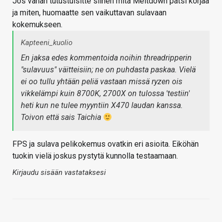
Jos vähän tutustuisitte siihen mitä Meltdown patsi korjaa
ja miten, huomaatte sen vaikuttavan sulavaan
kokemukseen.
Kapteeni_kuolio
En jaksa edes kommentoida noihin threadripperin
"sulavuus" väitteisiin; ne on puhdasta paskaa. Vielä
ei oo tullu yhtään peliä vastaan missä ryzen ois
vikkelämpi kuin 8700K, 2700X on tulossa 'testiin'
heti kun ne tulee myyntiin X470 laudan kanssa.
Toivon että sais Taichia
FPS ja sulava pelikokemus ovatkin eri asioita. Eiköhän
tuokin vielä joskus pystytä kunnolla testaamaan.
Kirjaudu sisään vastataksesi