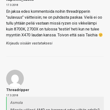
17.3.2018
En jaksa edes kommentoida noihin threadripperin
"sulavuus" väitteisiin; ne on puhdasta paskaa. Vielä ei oo
tullu yhtään peliä vastaan missä ryzen ois vikkelämpi
kuin 8700K, 2700X on tulossa 'testiin' heti kun ne tulee
myyntiin X470 laudan kanssa. Toivon että sais Taichia
Kirjaudu sisään vastataksesi
Threadripper
17.3.2018
Asmola