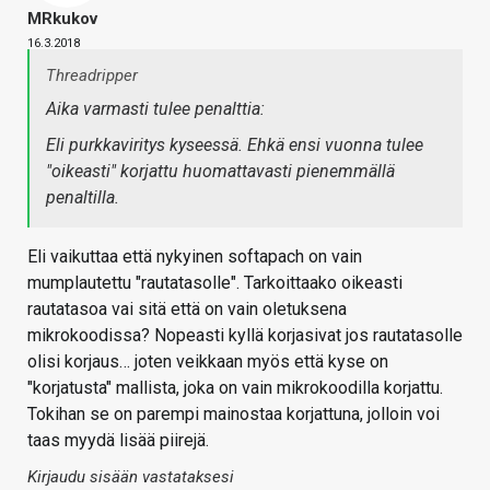
MRkukov
16.3.2018
Threadripper
Aika varmasti tulee penalttia:
Eli purkkaviritys kyseessä. Ehkä ensi vuonna tulee
"oikeasti" korjattu huomattavasti pienemmällä
penaltilla.
Eli vaikuttaa että nykyinen softapach on vain
mumplautettu "rautatasolle". Tarkoittaako oikeasti
rautatasoa vai sitä että on vain oletuksena
mikrokoodissa? Nopeasti kyllä korjasivat jos rautatasolle
olisi korjaus… joten veikkaan myös että kyse on
"korjatusta" mallista, joka on vain mikrokoodilla korjattu.
Tokihan se on parempi mainostaa korjattuna, jolloin voi
taas myydä lisää piirejä.
Kirjaudu sisään vastataksesi