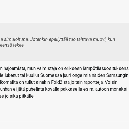
sa simuloituna. Jotenkin epäilyttää tuo taittuva muovi, kun
leensä tekee.
tteen hajoamista, mun valmistaja on erikseen lämpötilasuosituksen
le lukenut tai kuullut Suomessa juuri ongelmia näiden Samsungin
omailta on tullut ainakin Fold2:sta joitain raportteja. Voisin
kunhan ei jätä puhelinta kovalla pakkasella esim. autoon moneksi
e jo aika pitkälle.