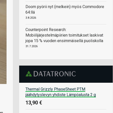
Doom pyörii nyt (melkein) myös Commodore
64:llä
3.8.2026
Counterpoint Research:
Mobiilijärjestelmäpiirien toimitukset laskivat
jopa 15 % vuoden ensimmäisellä puoliskolla
31.7.2026
Thermal Grizzly PhaseSheet PTM
jäähdytyslevyn yhdiste Lämpöalusta 2 g
13,90 €
an