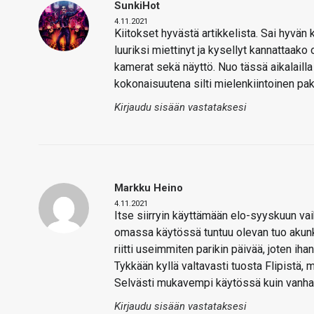
SunkiHot
4.11.2021
Kiitokset hyvästä artikkelista. Sai hyvän
luuriksi miettinyt ja kysellyt kannattaak
kamerat sekä näyttö. Nuo tässä aikalailla 
kokonaisuutena silti mielenkiintoinen pak
Kirjaudu sisään vastataksesi
Markku Heino
4.11.2021
Itse siirryin käyttämään elo-syyskuun vai
omassa käytössä tuntuu olevan tuo akunke
riitti useimmiten parikin päivää, joten i
Tykkään kyllä valtavasti tuosta Flipistä, m
Selvästi mukavempi käytössä kuin vanha
Kirjaudu sisään vastataksesi