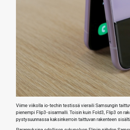
Viime viikolla io-techin testissä vieraili Samsungin tait
pienempi Flip3-sisarmalli. Toisin kuin Fold3, Flip3 on ra
pystysuunnassa kaksinkerroin taittuvan rakenteen sisält
Parannuksina edellisen sukupolven Flipiin nähden Sams