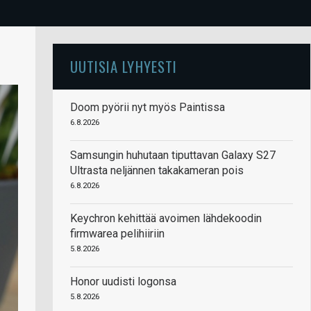
UUTISIA LYHYESTI
Doom pyörii nyt myös Paintissa
6.8.2026
Samsungin huhutaan tiputtavan Galaxy S27
Ultrasta neljännen takakameran pois
6.8.2026
Keychron kehittää avoimen lähdekoodin
firmwarea pelihiiriin
5.8.2026
Honor uudisti logonsa
5.8.2026