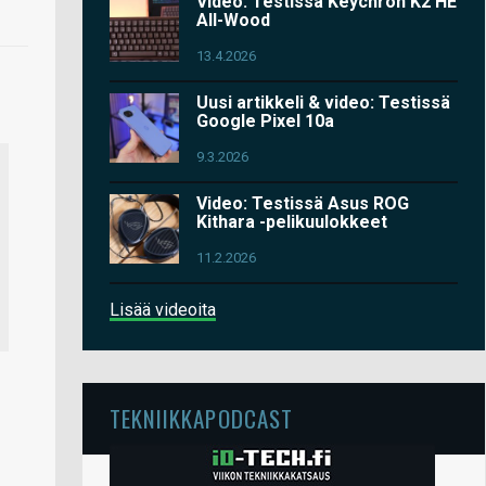
Video: Testissä Keychron K2 HE
All-Wood
13.4.2026
Uusi artikkeli & video: Testissä
Google Pixel 10a
9.3.2026
Video: Testissä Asus ROG
Kithara -pelikuulokkeet
11.2.2026
Lisää videoita
TEKNIIKKAPODCAST