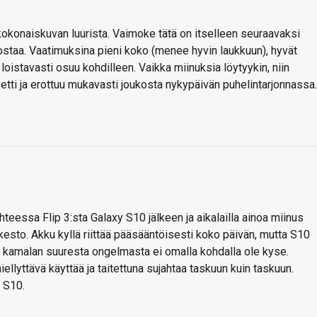
 kokonaiskuvan luurista. Vaimoke tätä on itselleen seuraavaksi
o ostaa. Vaatimuksina pieni koko (menee hyvin laukkuun), hyvät
loistavasti osuu kohdilleen. Vaikka miinuksia löytyykin, niin
etti ja erottuu mukavasti joukosta nykypäivän puhelintarjonnassa.
hteessa Flip 3:sta Galaxy S10 jälkeen ja aikalailla ainoa miinus
sto. Akku kyllä riittää pääsääntöisesti koko päivän, mutta S10
han kamalan suuresta ongelmasta ei omalla kohdalla ole kyse.
iellyttävä käyttää ja taitettuna sujahtaa taskuun kuin taskuun.
 S10.