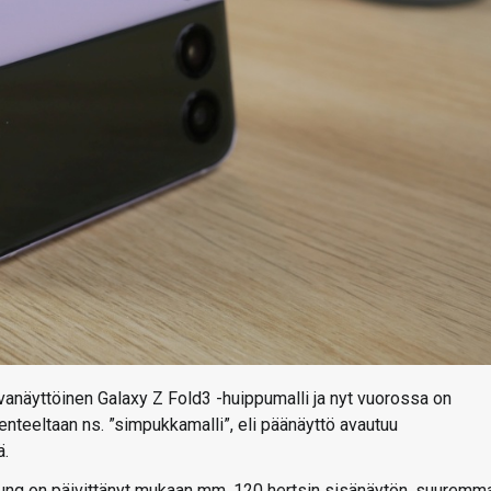
tuvanäyttöinen Galaxy Z Fold3 -huippumalli ja nyt vuorossa on
kenteeltaan ns. ”simpukkamalli”, eli päänäyttö avautuu
ä.
ung on päivittänyt mukaan mm. 120 hertsin sisänäytön, suuremm