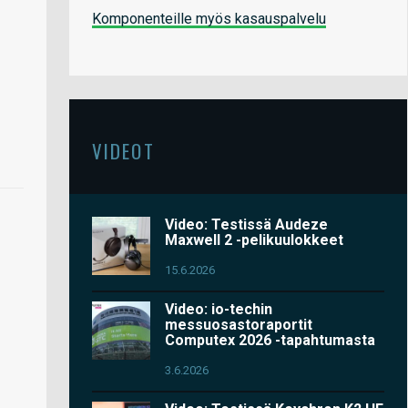
Komponenteille myös kasauspalvelu
VIDEOT
Video: Testissä Audeze
Maxwell 2 -pelikuulokkeet
15.6.2026
Video: io-techin
messuosastoraportit
Computex 2026 -tapahtumasta
3.6.2026