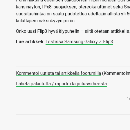
kansinäytön, IPx8-suojauksen, stereokaiuttimet sekä Sna
suositushintaa on saatu pudotettua edeltäjämallista yli 
kuluttajien maksukyvyn piiriin.
Onko uusi Flip3 hyvä älypuhelin – siitä otetaan artikkeli
Lue artikkeli:
Testissä Samsung Galaxy Z Flip3
Kommentoi uutista tai artikkelia foorumilla
(Kommentointi 
Lähetä palautetta / raportoi kirjoitusvirheestä
1