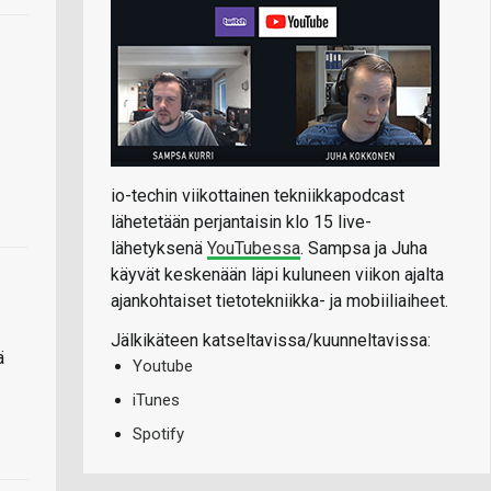
io-techin viikottainen tekniikkapodcast
lähetetään perjantaisin klo 15 live-
lähetyksenä
YouTubessa
. Sampsa ja Juha
käyvät keskenään läpi kuluneen viikon ajalta
ajankohtaiset tietotekniikka- ja mobiiliaiheet.
Jälkikäteen katseltavissa/kuunneltavissa:
ä
Youtube
iTunes
Spotify