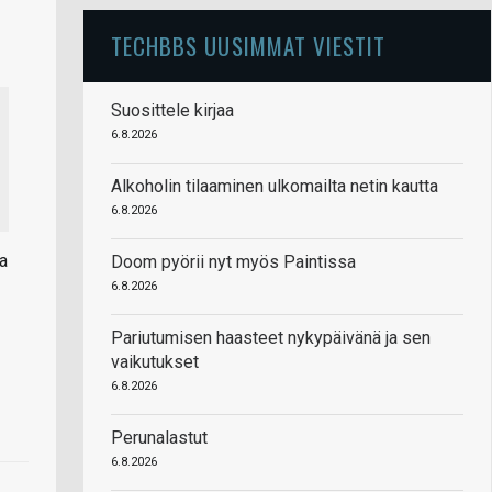
TECHBBS UUSIMMAT VIESTIT
Suosittele kirjaa
6.8.2026
Alkoholin tilaaminen ulkomailta netin kautta
6.8.2026
sa
Doom pyörii nyt myös Paintissa
6.8.2026
Pariutumisen haasteet nykypäivänä ja sen
vaikutukset
6.8.2026
Perunalastut
6.8.2026