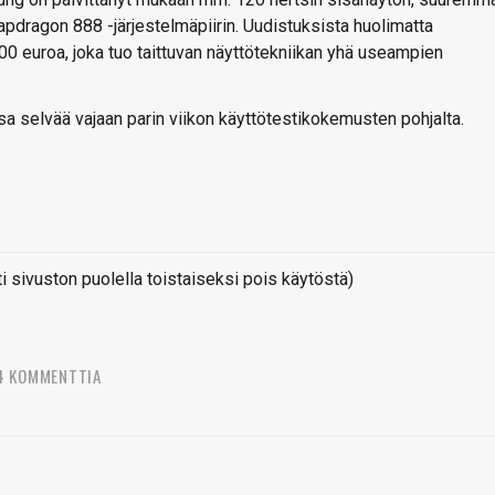
pdragon 888 -järjestelmäpiirin. Uudistuksista huolimatta
500 euroa, joka tuo taittuvan näyttötekniikan yhä useampien
ssa selvää vajaan parin viikon käyttötestikokemusten pohjalta.
sivuston puolella toistaiseksi pois käytöstä)
4 KOMMENTTIA