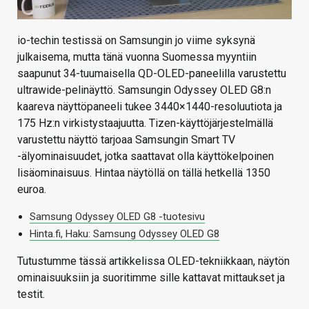
io-techin testissä on Samsungin jo viime syksynä
julkaisema, mutta tänä vuonna Suomessa myyntiin
saapunut 34-tuumaisella QD-OLED-paneelilla varustettu
ultrawide-pelinäyttö. Samsungin Odyssey OLED G8:n
kaareva näyttöpaneeli tukee 3440×1440-resoluutiota ja
175 Hz:n virkistystaajuutta. Tizen-käyttöjärjestelmällä
varustettu näyttö tarjoaa Samsungin Smart TV
-älyominaisuudet, jotka saattavat olla käyttökelpoinen
lisäominaisuus. Hintaa näytöllä on tällä hetkellä 1350
euroa.
Samsung Odyssey OLED G8 -tuotesivu
Hinta.fi, Haku: Samsung Odyssey OLED G8
Tutustumme tässä artikkelissa OLED-tekniikkaan, näytön
ominaisuuksiin ja suoritimme sille kattavat mittaukset ja
testit.