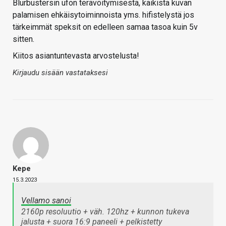
Blurbustersin ufon terävöitymisestä, kaikista kuvan
palamisen ehkäisytoiminnoista yms. hifistelystä jos
tärkeimmät speksit on edelleen samaa tasoa kuin 5v
sitten.
Kiitos asiantuntevasta arvostelusta!
Kirjaudu sisään vastataksesi
Kepe
15.3.2023
Vellamo sanoi
2160p resoluutio + väh. 120hz + kunnon tukeva
jalusta + suora 16:9 paneeli + pelkistetty