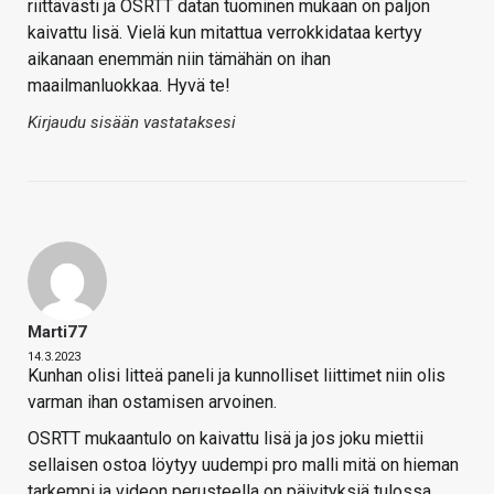
riittävästi ja OSRTT datan tuominen mukaan on paljon
kaivattu lisä. Vielä kun mitattua verrokkidataa kertyy
aikanaan enemmän niin tämähän on ihan
maailmanluokkaa. Hyvä te!
Kirjaudu sisään vastataksesi
Marti77
14.3.2023
Kunhan olisi litteä paneli ja kunnolliset liittimet niin olis
varman ihan ostamisen arvoinen.
OSRTT mukaantulo on kaivattu lisä ja jos joku miettii
sellaisen ostoa löytyy uudempi pro malli mitä on hieman
tarkempi ja videon perusteella on päivityksiä tulossa.