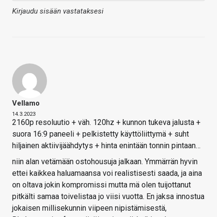
Kirjaudu sisään vastataksesi
Vellamo
14.3.2023
2160p resoluutio + väh. 120hz + kunnon tukeva jalusta +
suora 16:9 paneeli + pelkistetty käyttöliittymä + suht
hiljainen aktiivijäähdytys + hinta enintään tonnin pintaan…
niin alan vetämään ostohousuja jalkaan. Ymmärrän hyvin
ettei kaikkea haluamaansa voi realistisesti saada, ja aina
on oltava jokin kompromissi mutta mä olen tuijottanut
pitkälti samaa toivelistaa jo viisi vuotta. En jaksa innostua
jokaisen millisekunnin viipeen nipistämisestä,