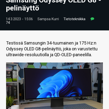
ARTIKKELIT
pelinäyttö
VIDEOT
14.3.2023 - 15:06
Sampsa Kurri
Tietotekniikka
74
TECHBBS
TIETOA
Testissä Samsungin 34-tuumainen ja 175 Hz:n
HINTA.FI
Odyssey OLED G8-pelinäyttö, joka on varustettu
ultrawide-resoluutiolla ja QD-OLED-paneelilla.
KAUPPA
VAIHDA TEEMA
HAKU