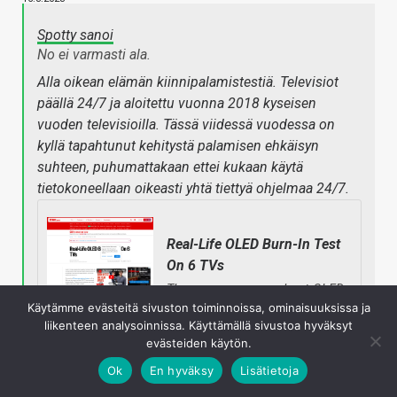
Spotty sanoi
No ei varmasti ala.
Alla oikean elämän kiinnipalamistestiä. Televisiot
päällä 24/7 ja aloitettu vuonna 2018 kyseisen
vuoden televisioilla. Tässä viidessä vuodessa on
kyllä tapahtunut kehitystä palamisen ehkäisyn
suhteen, puhumattakaan ettei kukaan käytä
tietokoneellaan oikeasti yhtä tiettyä ohjelmaa 24/7.
Real-Life OLED Burn-In Test
On 6 TVs
There are concerns about OLED
long-term performance due to
Käytämme evästeitä sivuston toiminnoissa, ominaisuuksissa ja
the possibility of burn-in. We
liikenteen analysoinnissa. Käyttämällä sivustoa hyväksyt
bought 6 LG OLED C7s to play
evästeiden käytön.
real, non-altered content. It
Ok
En hyväksy
Lisätietoja
should give you a better idea of
what to expect depending on