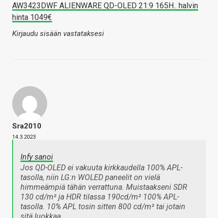
AW3423DWF ALIENWARE QD-OLED 21:9 165H.. halvin
hinta 1049€
Kirjaudu sisään vastataksesi
Sra2010
14.3.2023
Infy sanoi
Jos QD-OLED ei vakuuta kirkkaudella 100% APL-
tasolla, niin LG:n WOLED paneelit on vielä
himmeämpiä tähän verrattuna. Muistaakseni SDR
130 cd/m² ja HDR tilassa 190cd/m² 100% APL-
tasolla. 10% APL tosin sitten 800 cd/m² tai jotain
sitä luokkaa.