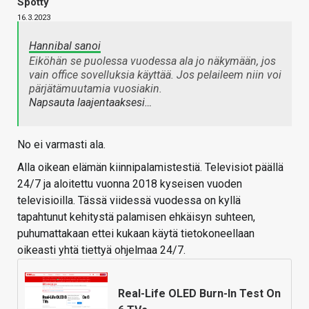
Spotty
16.3.2023
Hannibal sanoi
Eiköhän se puolessa vuodessa ala jo näkymään, jos
vain office sovelluksia käyttää. Jos pelaileem niin voi
pärjätämuutamia vuosiakin.
Napsauta laajentaaksesi…
No ei varmasti ala.
Alla oikean elämän kiinnipalamistestiä. Televisiot päällä
24/7 ja aloitettu vuonna 2018 kyseisen vuoden
televisioilla. Tässä viidessä vuodessa on kyllä
tapahtunut kehitystä palamisen ehkäisyn suhteen,
puhumattakaan ettei kukaan käytä tietokoneellaan
oikeasti yhtä tiettyä ohjelmaa 24/7.
Real-Life OLED Burn-In Test On