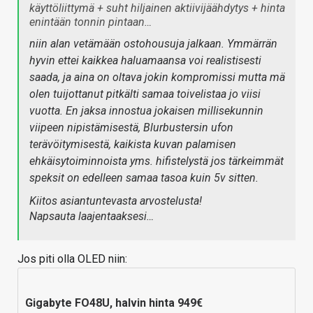
käyttöliittymä + suht hiljainen aktiivijäähdytys + hinta
enintään tonnin pintaan…
niin alan vetämään ostohousuja jalkaan. Ymmärrän
hyvin ettei kaikkea haluamaansa voi realistisesti
saada, ja aina on oltava jokin kompromissi mutta mä
olen tuijottanut pitkälti samaa toivelistaa jo viisi
vuotta. En jaksa innostua jokaisen millisekunnin
viipeen nipistämisestä, Blurbustersin ufon
terävöitymisestä, kaikista kuvan palamisen
ehkäisytoiminnoista yms. hifistelystä jos tärkeimmät
speksit on edelleen samaa tasoa kuin 5v sitten.
Kiitos asiantuntevasta arvostelusta!
Napsauta laajentaaksesi…
Jos piti olla OLED niin:
Gigabyte FO48U, halvin hinta 949€