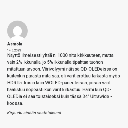
Asmola
14.3.2023
Näyttö ilmeisesti yltää n. 1000 nits kirkkauteen, mutta
vain 2% ikkunalla, jo 5% ikkunalla tipahtaa tuohon
mitattuun arvoon. Värivolyymi näissä QD-OLEDeissa on
kuitenkin parasta mitä saa, eli värit erottuu tarkasta myös
HDR:llä, toisin kuin WOLED-paneeleissa, joissa värit
haalistuu nopeasti kun värit kirkastuu. Harmi kun QD-
OLEDia ei saa toistaiseksi kuin tässä 34" Ultrawide -
koossa.
Kirjaudu sisään vastataksesi