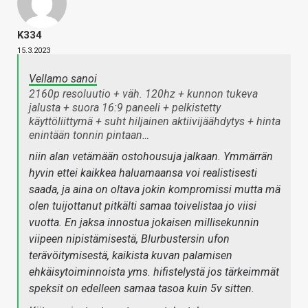
K334
15.3.2023
Vellamo sanoi
2160p resoluutio + väh. 120hz + kunnon tukeva
jalusta + suora 16:9 paneeli + pelkistetty
käyttöliittymä + suht hiljainen aktiivijäähdytys + hinta
enintään tonnin pintaan…
niin alan vetämään ostohousuja jalkaan. Ymmärrän
hyvin ettei kaikkea haluamaansa voi realistisesti
saada, ja aina on oltava jokin kompromissi mutta mä
olen tuijottanut pitkälti samaa toivelistaa jo viisi
vuotta. En jaksa innostua jokaisen millisekunnin
viipeen nipistämisestä, Blurbustersin ufon
terävöitymisestä, kaikista kuvan palamisen
ehkäisytoiminnoista yms. hifistelystä jos tärkeimmät
speksit on edelleen samaa tasoa kuin 5v sitten.