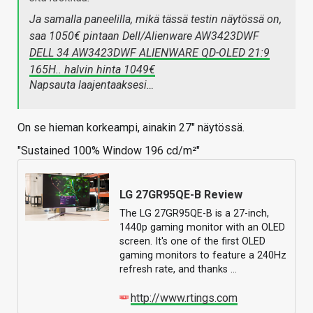
Ja samalla paneelilla, mikä tässä testin näytössä on,
saa 1050€ pintaan Dell/Alienware AW3423DWF
DELL 34 AW3423DWF ALIENWARE QD-OLED 21:9
165H.. halvin hinta 1049€
Napsauta laajentaaksesi…
On se hieman korkeampi, ainakin 27" näytössä.
"Sustained 100% Window 196 cd/m²"
LG 27GR95QE-B Review
The LG 27GR95QE-B is a 27-inch,
1440p gaming monitor with an OLED
screen. It's one of the first OLED
gaming monitors to feature a 240Hz
refresh rate, and thanks …
http://www.rtings.com